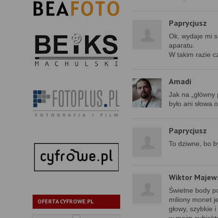
Paprycjusz
Ok, wydaje mi s
aparatu.
W takim razie c
Amadi
Jak na „główny 
było ani słowa o
Paprycjusz
To dziwne, bo b
Wiktor Majew
Świetne body po
miliony monet je
OFERTA CYFROWE.PL
głowy, szybkie 