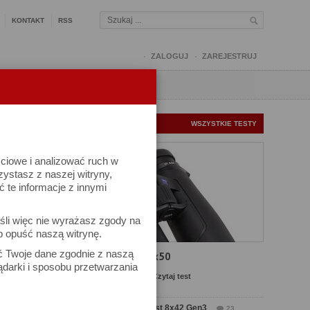
KONTAKT
RSS
ZALOGUJ
ZAREJESTRUJ
Q
FORUM
FOTOMISJE
NOWE TESTY
WSZYSTKIE TESTY
ściowe i analizować ruch w
rzystasz z naszej witryny,
te informacje z innymi
kuj
śli więc nie wyrażasz zgody na
iel się
b opuść naszą witrynę.
ać Twoje dane zgodnie z naszą
Test Carl Zeiss SFL 8x50
ądarki i sposobu przetwarzania
MENTARZ
Komentarze: 13
Czytaj test
20:23
Test Delta Optical Forest 8x42 Gen3
23