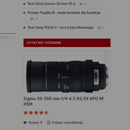
Test Sirui Aurora 35 mm f/1.4
21
Pentax Papilio III - mała lornetka dla każdego
19
Test Sony RX10 V - test trybu filmowego
9
DZIAŁ
OSTATNIO OCENIANE
Sigma 50-500 mm f/4-6.3 DG EX APO RF
HSM
Oceny: 8
Zobacz specyfikację