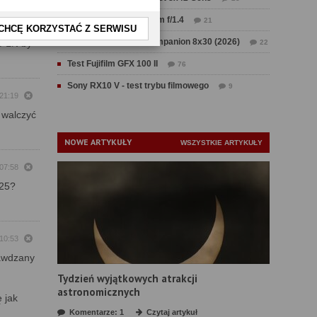
je,
Test Sirui Aurora 35 mm f/1.4
21
CHCĘ KORZYSTAĆ Z SERWISU
Test Swarovski CL Companion 8x30 (2026)
 PLN by
22
Test Fujifilm GFX 100 II
76
Sony RX10 V - test trybu filmowego
9
21:19
 walczyć
NOWE ARTYKUŁY
WSZYSTKIE ARTYKUŁY
 07:58
K25?
 10:53
rawdzany
Tydzień wyjątkowych atrakcji
astronomicznych
 jak
Komentarze: 1
Czytaj artykuł