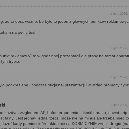
1 lipca 2026,
ię, że to dość ważne, bo było to jeden z głównych punktów reklamowyc
zekam na pełny test.
1 lipca 2026,
punkt reklamowy” to w godzinnej prezentacji dla prasy na temat aparat
 tym trybie.
1 lipca 2026,
yło podkreślane i podczas oficjalnej prezentacji i w wideo promocyjnym
ski
1 lipca 2026,
d każdym względem. AF, bufor, ergonomia, jakość obrazu, nawet grip 
st fajny. Jest jednak jedna rzecz, może nie na minus ale trzeba mieć to 
i „duże” karty pamięci które aktualnie są KOSMICZNIE wręcz drogie (nat