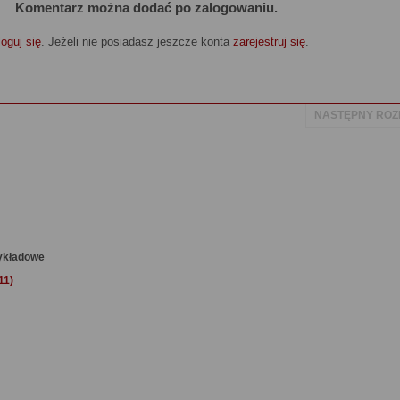
Komentarz można dodać po zalogowaniu.
oguj się
. Jeżeli nie posiadasz jeszcze konta
zarejestruj się
.
NASTĘPNY ROZ
zykładowe
11)