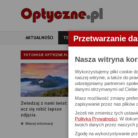
Przetwarzanie d
AKTUALNOŚCI
TESTY
ARTYKUŁY
APARATY
INNE TESTY
FOTOMISJE OPTYCZNE.PL
Nasza witryna kor
Wykorzystujemy pliki cookie do
Sony A7R VI - t
naszej witrynie, a także do pra
udostępniamy partnerom społe
danymi otrzymanymi od Ciebie l
30 czerwca 2026
Masz możliwość zmiany prefere
Zwiedzaj z nami świat i
zapisywanie przez nas plików c
ucz się robić lepsze
Jeżeli nie zmienisz tych ustaw
zdjęcia.
Polityką Prywatności
. W dokume
KOMENTARZE CZYTELNIKÓ
Więcej informacji
twoich danych przez naszych p
JdG
Zgodę na wykorzystywanie pr