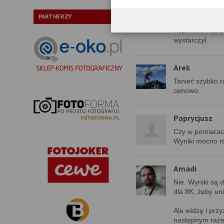
Wychodzi na to,
ufajmy.
PARTNERZY
Aczkolwiek do 
wystarczył.
Arek
Tanieć szybko r
cenowo.
Paprycjusz
Czy w pomiarach
Wyniki mocno ró
Amadi
Nie. Wyniki są 
dla 8K, żeby un
Ale widzę i prz
następnym raze