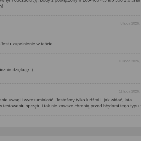
wnym odczuciu ;)). Body z podłączonym 100-400 4.5 lub 300 2.8 „sam
m!
8 lipca 2026,
 Jest uzupełnienie w teście.
10 lipca 2026,
icznie dziękuję :)
11 lipca 2026,
nie uwagi i wyrozumiałość. Jesteśmy tylko ludźmi i, jak widać, lata
 testowaniu sprzętu i tak nie zawsze chronią przed błędami tego typu :