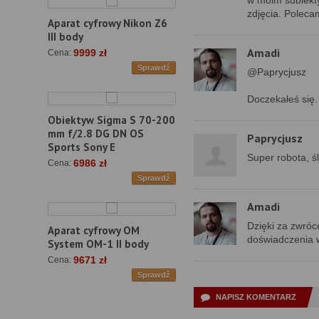
w moim subiekty
zdjęcia. Poleca
Aparat cyfrowy Nikon Z6
III body
Amadi
9999 zł
Cena:
Sprawdź
@Paprycjusz
Doczekałeś się.
Obiektyw Sigma S 70-200
mm f/2.8 DG DN OS
Paprycjusz
Sports Sony E
Super robota, śl
6986 zł
Cena:
Sprawdź
Amadi
Dzięki za zwróce
Aparat cyfrowy OM
doświadczenia w
System OM-1 II body
9671 zł
Cena:
Sprawdź
NAPISZ KOMENTARZ