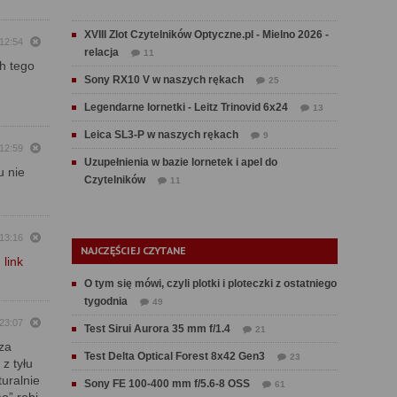
XVIII Zlot Czytelników Optyczne.pl - Mielno 2026 -
 12:54
relacja
11
h tego
Sony RX10 V w naszych rękach
25
Legendarne lornetki - Leitz Trinovid 6x24
13
Leica SL3-P w naszych rękach
9
 12:59
Uzupełnienia w bazie lornetek i apel do
u nie
Czytelników
11
 13:16
NAJCZĘŚCIEJ CZYTANE
:
link
O tym się mówi, czyli plotki i ploteczki z ostatniego
tygodnia
49
 23:07
Test Sirui Aurora 35 mm f/1.4
21
za
Test Delta Optical Forest 8x42 Gen3
23
z tyłu
uralnie
Sony FE 100-400 mm f/5.6-8 OSS
61