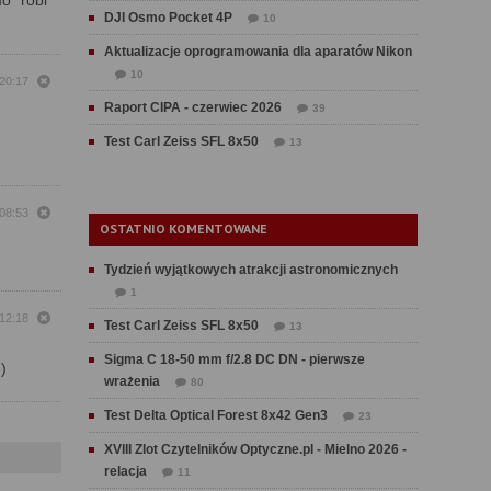
o” robi
DJI Osmo Pocket 4P
10
Aktualizacje oprogramowania dla aparatów Nikon
10
 20:17
Raport CIPA - czerwiec 2026
39
Test Carl Zeiss SFL 8x50
13
 08:53
OSTATNIO KOMENTOWANE
Tydzień wyjątkowych atrakcji astronomicznych
1
 12:18
Test Carl Zeiss SFL 8x50
13
Sigma C 18-50 mm f/2.8 DC DN - pierwsze
)
wrażenia
80
Test Delta Optical Forest 8x42 Gen3
23
XVIII Zlot Czytelników Optyczne.pl - Mielno 2026 -
relacja
11