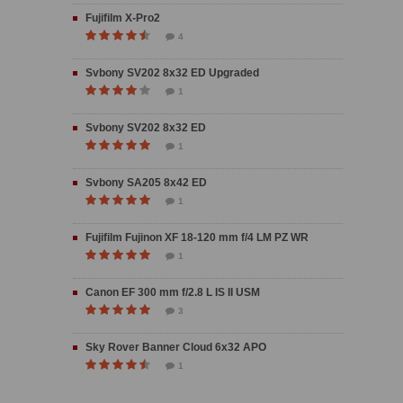
Fujifilm X-Pro2
4
Svbony SV202 8x32 ED Upgraded
1
Svbony SV202 8x32 ED
1
Svbony SA205 8x42 ED
1
Fujifilm Fujinon XF 18-120 mm f/4 LM PZ WR
1
Canon EF 300 mm f/2.8 L IS II USM
3
Sky Rover Banner Cloud 6x32 APO
1