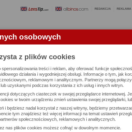
REDAKCJA
REKLAMA
anych osobowych
OBIEKTYWY
LORNETKI
SŁOWNICZEK
RANKINGI
FA
zysta z plików cookies
 spersonalizowania treści i reklam, aby oferować funkcje społeczno
est trybu filmowego
widłowego działania i wygodniejszej obsługi. Informacje o tym, jak ko
cznościowym, reklamowym i analitycznym. Partnerzy mogą połączyć 
ub uzyskanymi podczas korzystania z ich usług i innych witryn.
Amadeusz Andrzejewski
Dru
ncji dotyczących ciasteczek w swojej przeglądarce internetowej. Je
Komentarze: 11
Podz
ookies w twoim urządzeniu zmień ustawienia swojej przeglądarki, lu
ień i będziesz nadal korzystał z naszej witryny, będziemy przetwarz
ncie tym znajdziesz też więcej informacji na temat ustawień przegl
W (11)
NAPISZ KO
artnerów społecznościowych, reklamowych i analitycznych.
30 czerwca 2026, 
zez nas plików cookies możesz cofnąć w dowolnym momencie.