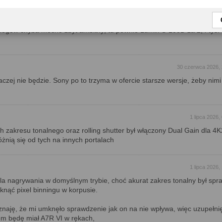
 że aparat jest super, tylko nieco kosztowny; ale może z czasem stanie
blogów chyba mocno zbyt ambitny; tu pewnie Lumix G 100D za 2,4 tys.
30 czerwca 2026, 
aczej nie będzie. Sony po to trzyma w ofercie starsze wersje, żeby nimi
1 lipca 2026,
 zakresu tonalnego oraz rolling shutter był włączony Dual Gain dla 4
żnią się od tych na innych portalach
1 lipca 2026,
dla nagrywania w domyślnym trybie, choć akurat zakres tonalny był sp
iknąć pixel binningu w korpusie.
yznaję, że mi umknęło sprawdzenie jak on na nie wpływa, więc uzupełnię
m będę miał A7R VI w rękach,