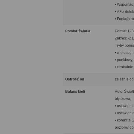
• Wspomaga
• AF z dete
• Funkcja 
Pomiar światła
Pomiar 1200
Zakres: -2 
Tryby pomia
• wieloseg
• punktowy,
• centralni
Ostrość od
zależnie od
Balans bieli
Auto, Świat
błyskowa,
• ustawieni
• ustawieni
• korekcja (
poziomy do