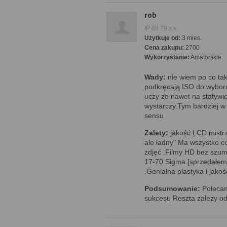
rob
IP 89.79.x.x
Użytkuje od:
3 mies.
Cena zakupu:
2700
Wykorzystanie:
Amatorskie
Wady:
nie wiem po co tak
podkręcają ISO do wyboru 
uczy że nawet na statywi
wystarczy.Tym bardziej w
sensu
Zalety:
jakość LCD mistrz
ale ładny" Ma wszystko co
zdjęć .Filmy HD bez szum
17-70 Sigma.[sprzedałem 
.Genialna plastyka i jak
Podsumowanie:
Polecam
sukcesu Reszta zależy od f