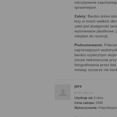
odczytywanie zapchanego
sprawniejsze.
Zalety:
Bardzo dobre kito
leży w moich wielkich dło
zalet jest dostępność tan
wyśmiewane plastikowe; j
odsyłam do recenzji.
Podsumowanie:
Polecam
najróżniejszych wodotrysk
bardzo użytecznym wizje
(może niekoniecznie przy
fotografowania przez lata
mówiąc szczerze nie bard
jaro
IP 85.193.x.x
Użytkuje od:
6 mies.
Cena zakupu:
2999
Wykorzystanie:
Półprofesjon