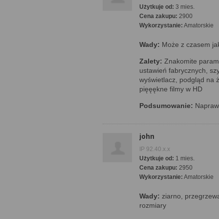
Użytkuje od:
3 mies.
Cena zakupu:
2900
Wykorzystanie:
Amatorskie
Wady:
Może z czasem jak
Zalety:
Znakomite parame
ustawień fabrycznych, szy
wyświetlacz, podgląd na 
pięęękne filmy w HD
Podsumowanie:
Naprawdę
john
IP 92.40.x.x
Użytkuje od:
1 mies.
Cena zakupu:
2950
Wykorzystanie:
Amatorskie
Wady:
ziarno, przegrzew
rozmiary