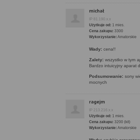
michał
IP 81.190.x.x
Użytkuje od:
1 mies.
Cena zakupu:
3300
Wykorzystanie:
Amatorskie
Wady:
cena!!
Zalety:
wszystko w tym a
Bardzo intuicyjny aparat 
Podsumowanie:
sony wie
mocnych
ragejm
IP 213.216.x.x
Użytkuje od:
1 mies.
Cena zakupu:
3200 (kit)
Wykorzystanie:
Amatorskie