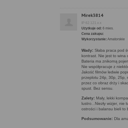
Mirek3814
IP 62.121.x.x
Użytkuje od:
6 mies.
Cena zakupu:
Wykorzystanie:
Amatorskie
Wady:
Słaba praca pod św
kontrast. Nie jest to wina
Bateria ma znikomą pojemn
Nie współpracuje z niektó
Jakość filmów ledwie pop
przeplotu 24p, 30p, 25p,
przez co obraz drży i ska
spust. Bez sensu.
Zalety:
Mały, lekki kompa
lustro...Niezły wizjer, ni
ostrości i balansu bieli to 
Podsumowanie:
Dla ama