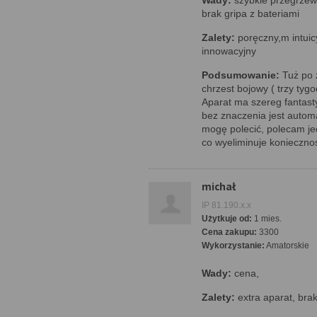
Wady:
szybkie przegrzewa
brak gripa z bateriami
Zalety:
poręczny,m intuic
innowacyjny
Podsumowanie:
Tuż po z
chrzest bojowy ( trzy tyg
Aparat ma szereg fantast
bez znaczenia jest automa
mogę polecić, polecam je
co wyeliminuje konieczno
michał
IP 81.190.x.x
Użytkuje od:
1 mies.
Cena zakupu:
3300
Wykorzystanie:
Amatorskie
Wady:
cena,
Zalety:
extra aparat, bra