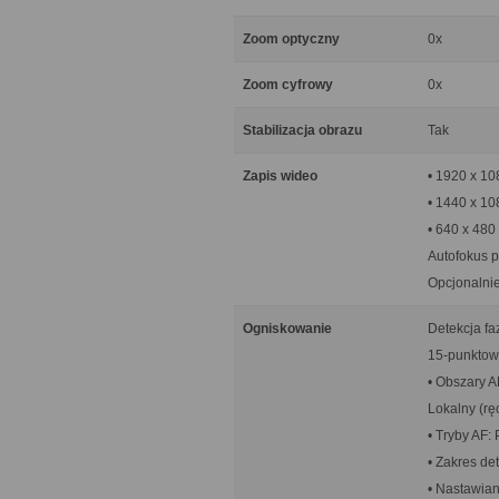
Zoom optyczny
0x
Zoom cyfrowy
0x
Stabilizacja obrazu
Tak
Zapis wideo
• 1920 x 10
• 1440 x 108
• 640 x 480 
Autofokus p
Opcjonalni
Ogniskowanie
Detekcja f
15-punktowy
• Obszary A
Lokalny (rę
• Tryby AF:
• Zakres de
• Nastawian