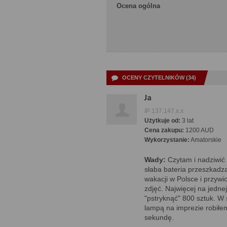
Ocena ogólna
OCENY CZYTELNIKÓW (34)
Ja
IP 137.147.x.x
Użytkuje od:
3 lat
Cena zakupu:
1200 AUD
Wykorzystanie:
Amatorskie
Wady:
Czytam i nadziwić 
słaba bateria przeszkadz
wakacji w Polsce i przywi
zdjęć. Najwięcej na jednej
"pstryknąć" 800 sztuk. W
lampą na imprezie robiłem
sekundę.