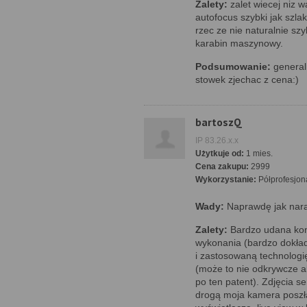
Zalety:
zalet wiecej niz 
autofocus szybki jak szl
rzec ze nie naturalnie szybk
karabin maszynowy.
Podsumowanie:
generaln
stowek zjechac z cena:)
bartoszQ
IP 83.26.x.x
Użytkuje od:
1 mies.
Cena zakupu:
2999
Wykorzystanie:
Półprofesjon
Wady:
Naprawdę jak nara
Zalety:
Bardzo udana kon
wykonania (bardzo dokład
i zastosowaną technologię
(może to nie odkrywcze a
po ten patent). Zdjęcia s
drogą moja kamera poszła