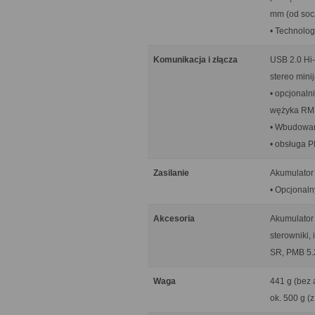
mm (od soc
• Technolog
Komunikacja i złącza
USB 2.0 Hi-
stereo mini
• opcjonal
wężyka RM
• Wbudowan
• obsługa PI
Zasilanie
Akumulator
• Opcjonal
Akcesoria
Akumulator
sterowniki,
SR, PMB 5.
Waga
441 g (bez 
ok. 500 g (