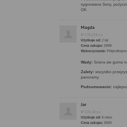
sygnowana Sony, pożyczon
OK
Magda
IP 178.219.x.x
Użytkuje od:
2 lat
Cena zakupu:
2999
Wykorzystanie:
Półprofesjon
Wady:
Sciera sie guma n
Zalety:
wszystko przejzys
panoramy
Podsumowanie:
najlepsz
Jar
IP 178.19.x.x
Użytkuje od:
6 mies.
Cena zakupu:
2600