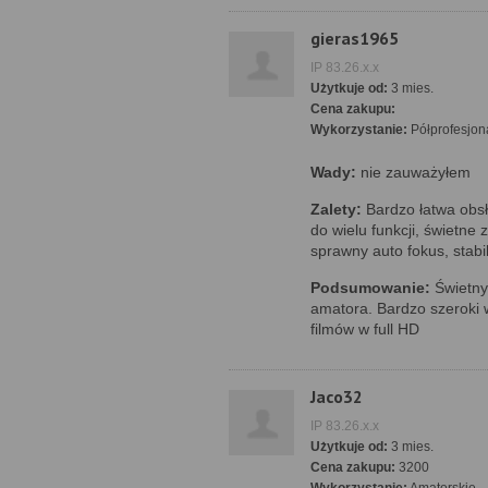
gieras1965
IP 83.26.x.x
Użytkuje od:
3 mies.
Cena zakupu:
Wykorzystanie:
Półprofesjon
Wady:
nie zauważyłem
Zalety:
Bardzo łatwa obs
do wielu funkcji, świetne 
sprawny auto fokus, stabi
Podsumowanie:
Świetny 
amatora. Bardzo szeroki 
filmów w full HD
Jaco32
IP 83.26.x.x
Użytkuje od:
3 mies.
Cena zakupu:
3200