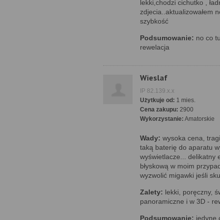
lekki,chodzi cichutko , ład
zdjecia..aktualizowałem n
szybkość
Podsumowanie:
no co tu
rewelacja
Wieslaf
IP 82.139.x.x
Użytkuje od:
1 mies.
Cena zakupu:
2900
Wykorzystanie:
Amatorskie
Wady:
wysoka cena, tragi
taką baterię do aparatu
wyświetlacze... delikatny
błyskową w moim przypad
wyzwolić migawki jeśli sku
Zalety:
lekki, poręczny, ś
panoramiczne i w 3D - rewe
Podsumowanie:
jedyne 