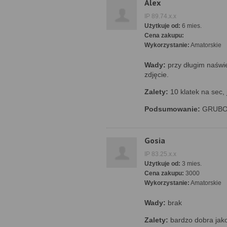
Alex
IP 89.74.x.x
Użytkuje od:
6 mies.
Cena zakupu:
Wykorzystanie:
Amatorskie
Wady:
przy długim naświe
zdjęcie.
Zalety:
10 klatek na sec, 
Podsumowanie:
GRUBO 
Gosia
IP 83.25.x.x
Użytkuje od:
3 mies.
Cena zakupu:
3000
Wykorzystanie:
Amatorskie
Wady:
brak
Zalety:
bardzo dobra jako