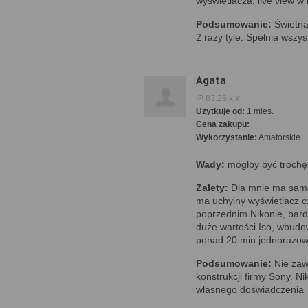
wyświetlacza, live view w k
Podsumowanie:
Świetna
2 razy tyle. Spełnia wszys
Agata
IP 83.26.x.x
Użytkuje od:
1 mies.
Cena zakupu:
Wykorzystanie:
Amatorskie
Wady:
mógłby być trochę
Zalety:
Dla mnie ma same
ma uchylny wyświetlacz 
poprzednim Nikonie, bardz
duże wartości Iso, wbud
ponad 20 min jednorazowo
Podsumowanie:
Nie zaw
konstrukcji firmy Sony. N
własnego doświadczenia