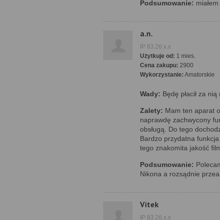
Podsumowanie:
miałem 7
a.n.
IP 83.26.x.x
Użytkuje od:
1 mies.
Cena zakupu:
2900
Wykorzystanie:
Amatorskie
Wady:
Będę płacił za nią 
Zalety:
Mam ten aparat o
naprawdę zachwycony funk
obsługą. Do tego dochodzi
Bardzo przydatna funkcja 
tego znakomita jakość fi
Podsumowanie:
Polecam 
Nikona a rozsądnie przea
Vitek
IP 83.26.x.x