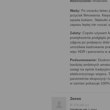
Wykorzystanie:
Amatorskie
Wady:
Po omacku łatwo 
przycisk filmowania. Kiep
wpada bokiem. Słabiutki 
zapasu lepiej nie ruszać 
Zalety:
Często używam M
powiększenia podglądu jes
zdjęcia po podpięciu dob
umożliwia kadrowanie prak
więc HDR i panorama w a
Podsumowanie:
Doskonał
bardziej ambitnych amato
uwagi na opinie tradycjon
elektronicznego wizjera. 
parametrów ekspozycji i t
w zamian pokazuje 100% ka
Zenon
IP 178.181.x.x
Użytkuje od:
1 mies.