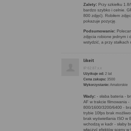
Zalety:
Przy szkiełku 1.8/
bardzo szybko i celnie. GP
800 zdjęć). Robiłem zdję
pokazuje pozycję.
Podsumowanie:
Polecam
zdjęcia robione jednym i
wstydzić, a przy stałkach
likeit
IP 62.87.x.x
Użytkuje od:
2 lat
Cena zakupu:
3500
Wykorzystanie:
Amatorskie
Wady:
- słaba bateria - b
AF w trakcie filmowania -
800/1600/3200/6400 - bra
trybie 10fps brak możliwoś
brak wyświetlania ISO w 
wchodzą w kadr - słaby b
włączyć efektów sceny w t