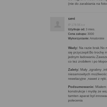
(nie do zarabiania na fot
sevi
IP 178.56.x.x
Użytkuje od:
3 mies.
Cena zakupu:
3000
Wykorzystanie:
Amatorskie
Wady:
Na razie brak.No 
się przyczepił.Bo trochę 
jednym ładowaniu.Zawsze
co tez zrobiłem i po kłopoc
Zalety:
Mały ,zgrabny ,in
niesamowitych możliwośc
rewelacyjne ,nawet z ręki.
Podsumowanie:
Miałem 
konstrukcje i myślę ze ws
tamten aparat był innowa
polecenia