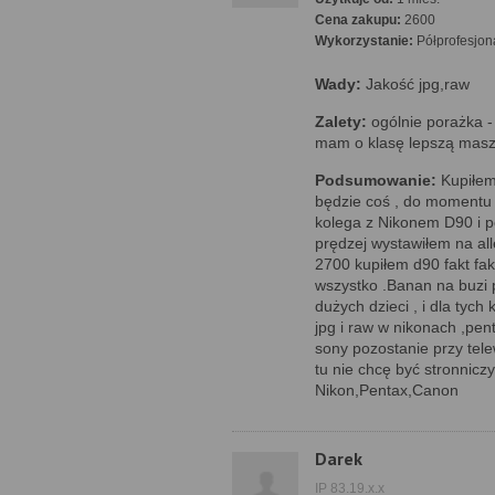
Cena zakupu:
2600
Wykorzystanie:
Półprofesjon
Wady:
Jakość jpg,raw
Zalety:
ogólnie porażka -
mam o klasę lepszą maszy
Podsumowanie:
Kupiłem
będzie coś , do momentu 
kolega z Nikonem D90 i po
prędzej wystawiłem na alle
2700 kupiłem d90 fakt fa
wszystko .Banan na buzi pr
dużych dzieci , i dla tyc
jpg i raw w nikonach ,pent
sony pozostanie przy tel
tu nie chcę być stronnicz
Nikon,Pentax,Canon
Darek
IP 83.19.x.x