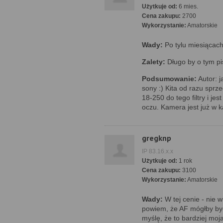
Użytkuje od:
6 mies.
Cena zakupu:
2700
Wykorzystanie:
Amatorskie
Wady:
Po tylu miesiącac
Zalety:
Długo by o tym pisa
Podsumowanie:
Autor: j
sony :) Kita od razu sprz
18-250 do tego filtry i jes
oczu. Kamera jest już w 
gregknp
IP 83.16.x.x
Użytkuje od:
1 rok
Cena zakupu:
3100
Wykorzystanie:
Amatorskie
Wady:
W tej cenie - nie w
powiem, że AF mógłby być
myślę, że to bardziej moja