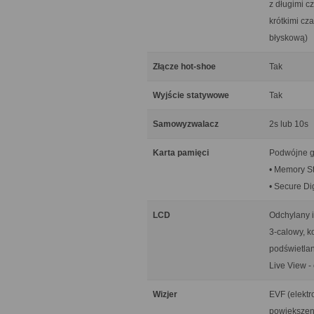
z długimi c
krótkimi c
błyskową)
Złącze hot-shoe
Tak
Wyjście statywowe
Tak
Samowyzwalacz
2s lub 10s
Karta pamięci
Podwójne gn
• Memory S
• Secure D
LCD
Odchylany i
3-calowy, k
podświetla
Live View -
Wizjer
EVF (elektr
powiększenie