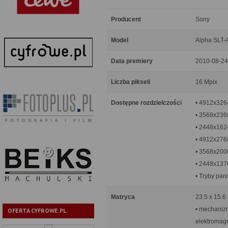
Producent
Sony
Model
Alpha SLT-
Data premiery
2010-08-24
Liczba pikseli
16 Mpix
Dostępne rozdzielczości
• 4912x326
• 3568x236
• 2448x162
• 4912x276
• 3568x200
• 2448x137
• Tryby pa
Matryca
23.5 x 15.6
• mechaniz
OFERTA CYFROWE.PL
elektromag