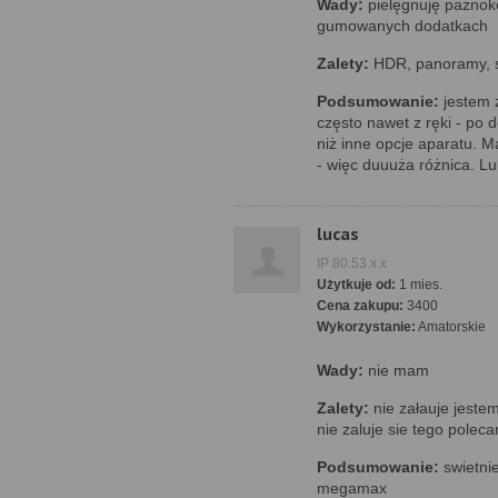
Wady:
pielęgnuję paznokci
gumowanych dodatkach
Zalety:
HDR, panoramy, 
Podsumowanie:
jestem
często nawet z ręki - po 
niż inne opcje aparatu. M
- więc duuuża różnica. Lu
lucas
IP 80.53.x.x
Użytkuje od:
1 mies.
Cena zakupu:
3400
Wykorzystanie:
Amatorskie
Wady:
nie mam
Zalety:
nie załauje jeste
nie zaluje sie tego poleca
Podsumowanie:
swietnie
megamax