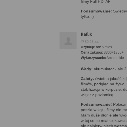
filmy Full HD, AF
Podsumowanie:
Świetny 
tylko. :)
Raflik
IP 80.53.x.x
Użytkuje od:
6 mies.
Cena zakupu:
3300+1855+
Wykorzystanie:
Amatorskie
Wady:
akumulator - ale 2
Zalety:
świetna jakość zd
filmów, podgląd na żywo, 
stabilizacja w korpusie, d
wizjer z poziomicą,
Podsumowanie:
Polecam
poszła w kąt - filmy nie 
Mam duże dłonie ale wygo
w tej cenie miał ciekawsze
ale najpierw niech wezmą