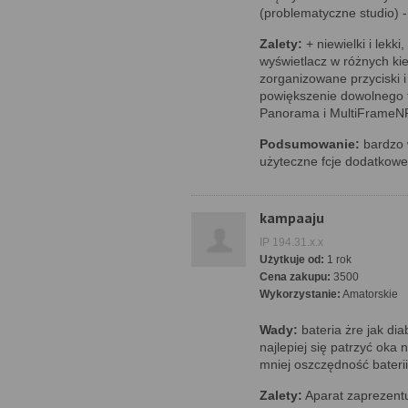
(problematyczne studio) - 
Zalety:
+ niewielki i lekk
wyświetlacz w różnych ki
zorganizowane przyciski i
powiększenie dowolnego f
Panorama i MultiFrameNR 
Podsumowanie:
bardzo 
użyteczne fcje dodatkowe
kampaaju
IP 194.31.x.x
Użytkuje od:
1 rok
Cena zakupu:
3500
Wykorzystanie:
Amatorskie
Wady:
bateria żre jak dia
najlepiej się patrzyć oka 
mniej oszczędność baterii
Zalety:
Aparat zaprezentuj