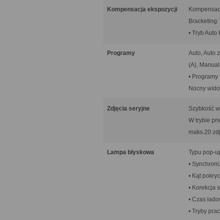
Kompensacja ekspozycji
Kompensacja
Bracketing: 
• Tryb Aut
Programy
Auto, Auto 
(A), Manual
• Programy 
Nocny widok
Zdjęcia seryjne
Szybkość w t
W trybie pri
maks.20 zd
Lampa błyskowa
Typu pop-up
• Synchroni
• Kąt pokryc
• Korekcja 
• Czas łado
• Tryby pra