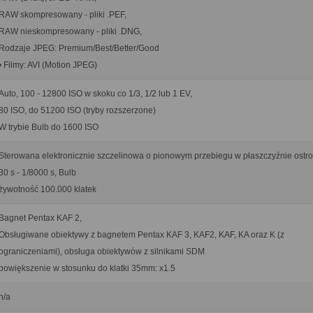
RAW skompresowany - pliki .PEF,
RAW nieskompresowany - pliki .DNG,
Rodzaje JPEG: Premium/Best/Better/Good
• Filmy: AVI (Motion JPEG)
Auto, 100 - 12800 ISO w skoku co 1/3, 1/2 lub 1 EV,
80 ISO, do 51200 ISO (tryby rozszerzone)
W trybie Bulb do 1600 ISO
Sterowana elektronicznie szczelinowa o pionowym przebiegu w płaszczyźnie ostro
30 s - 1/8000 s, Bulb
żywotność 100.000 klatek
Bagnet Pentax KAF 2,
Obsługiwane obiektywy z bagnetem Pentax KAF 3, KAF2, KAF, KA oraz K (z
ograniczeniami), obsługa obiektywów z silnikami SDM
powiększenie w stosunku do klatki 35mm: x1.5
n/a