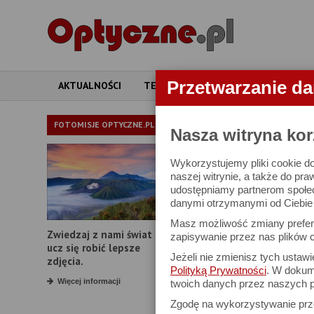
Przetwarzanie d
AKTUALNOŚCI
TESTY
ARTYKUŁY
APARATY
APARATY
FOTOMISJE OPTYCZNE.PL
Nasza witryna kor
Wykorzystujemy pliki cookie do
W bazie znajduj
naszej witrynie, a także do pra
udostępniamy partnerom społe
danymi otrzymanymi od Ciebie l
Proszę podać
Masz możliwość zmiany prefere
Zwiedzaj z nami świat i
Producent:
zapisywanie przez nas plików c
ucz się robić lepsze
Jeżeli nie zmienisz tych ustaw
Model:
zdjęcia.
Polityką Prywatności
. W dokume
Rozdzielczość:
Więcej informacji
twoich danych przez naszych p
Zgodę na wykorzystywanie pr
Zoom optyczny: