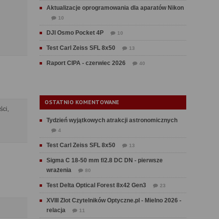
Aktualizacje oprogramowania dla aparatów Nikon
10
DJI Osmo Pocket 4P
10
Test Carl Zeiss SFL 8x50
13
Raport CIPA - czerwiec 2026
40
OSTATNIO KOMENTOWANE
ści,
Tydzień wyjątkowych atrakcji astronomicznych
4
Test Carl Zeiss SFL 8x50
13
Sigma C 18-50 mm f/2.8 DC DN - pierwsze
wrażenia
80
Test Delta Optical Forest 8x42 Gen3
23
XVIII Zlot Czytelników Optyczne.pl - Mielno 2026 -
relacja
11