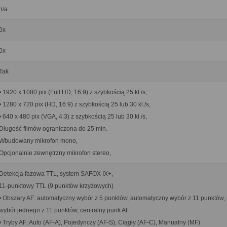
n/a
0x
0x
Tak
• 1920 x 1080 pix (Full HD, 16:9) z szybkością 25 kl./s,
• 1280 x 720 pix (HD, 16:9) z szybkością 25 lub 30 kl./s,
• 640 x 480 pix (VGA, 4:3) z szybkością 25 lub 30 kl./s,
Długość filmów ograniczona do 25 min.
Wbudowany mikrofon mono,
Opcjonalnie zewnętrzny mikrofon stereo,
Detekcja fazowa TTL, system SAFOX IX+,
11-punktowy TTL (9 punktów krzyżowych)
• Obszary AF: automatyczny wybór z 5 punktów, automatyczny wybór z 11 punktów,
wybór jednego z 11 punktów, centralny punk AF
• Tryby AF: Auto (AF-A), Pojedynczy (AF-S), Ciągły (AF-C), Manualny (MF)