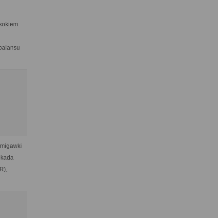
skokiem
 balansu
t migawki
lokada
R),