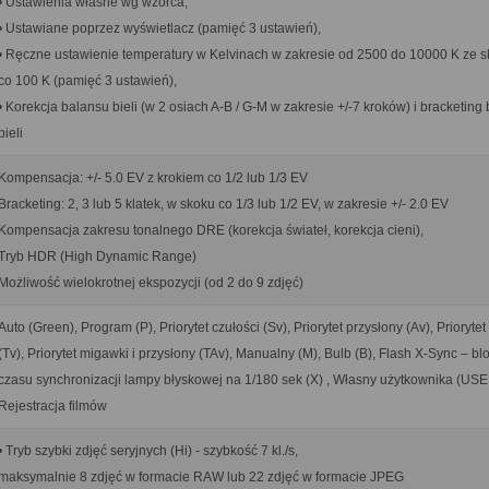
• Ustawienia własne wg wzorca,
• Ustawiane poprzez wyświetlacz (pamięć 3 ustawień),
• Ręczne ustawienie temperatury w Kelvinach w zakresie od 2500 do 10000 K ze 
co 100 K (pamięć 3 ustawień),
• Korekcja balansu bieli (w 2 osiach A-B / G-M w zakresie +/-7 kroków) i bracketing
bieli
Kompensacja: +/- 5.0 EV z krokiem co 1/2 lub 1/3 EV
Bracketing: 2, 3 lub 5 klatek, w skoku co 1/3 lub 1/2 EV, w zakresie +/- 2.0 EV
Kompensacja zakresu tonalnego DRE (korekcja świateł, korekcja cieni),
Tryb HDR (High Dynamic Range)
Możliwość wielokrotnej ekspozycji (od 2 do 9 zdjęć)
Auto (Green), Program (P), Priorytet czułości (Sv), Priorytet przysłony (Av), Prioryte
(Tv), Priorytet migawki i przysłony (TAv), Manualny (M), Bulb (B), Flash X-Sync – b
czasu synchronizacji lampy błyskowej na 1/180 sek (X) , Własny użytkownika (USE
Rejestracja filmów
• Tryb szybki zdjęć seryjnych (Hi) - szybkość 7 kl./s,
maksymalnie 8 zdjęć w formacie RAW lub 22 zdjęć w formacie JPEG