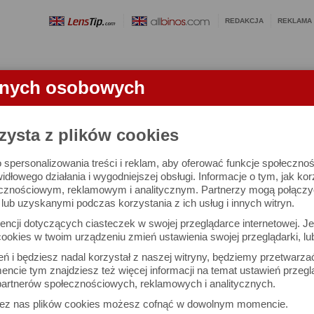
REDAKCJA
REKLAMA
anych osobowych
OBIEKTYWY
LORNETKI
SŁOWNICZEK
RANKINGI
FA
zysta z plików cookies
 spersonalizowania treści i reklam, aby oferować funkcje społeczno
e się 2455 aparatów i 10741 ocen.
widłowego działania i wygodniejszej obsługi. Informacje o tym, jak ko
cznościowym, reklamowym i analitycznym. Partnerzy mogą połączyć 
ub uzyskanymi podczas korzystania z ich usług i innych witryn.
 interesujące Cię parametry
ncji dotyczących ciasteczek w swojej przeglądarce internetowej. Je
Możesz też zrobić
ookies w twoim urządzeniu zmień ustawienia swojej przeglądarki, lu
własne porównanie aparat
ień i będziesz nadal korzystał z naszej witryny, będziemy przetwarz
ncie tym znajdziesz też więcej informacji na temat ustawień przegl
artnerów społecznościowych, reklamowych i analitycznych.
Porównaj aparaty
zez nas plików cookies możesz cofnąć w dowolnym momencie.