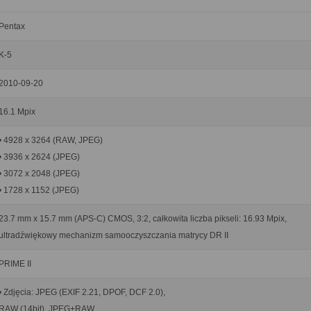
Pentax
K-5
2010-09-20
16.1 Mpix
• 4928 x 3264 (RAW, JPEG)
• 3936 x 2624 (JPEG)
• 3072 x 2048 (JPEG)
• 1728 x 1152 (JPEG)
23.7 mm x 15.7 mm (APS-C) CMOS, 3:2, całkowita liczba pikseli: 16.93 Mpix,
ultradźwiękowy mechanizm samooczyszczania matrycy DR II
PRIME II
• Zdjęcia: JPEG (EXIF 2.21, DPOF, DCF 2.0),
RAW (14bit), JPEG+RAW,