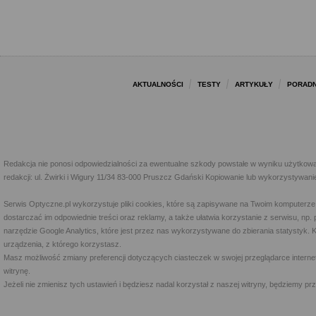
AKTUALNOŚCI
TESTY
ARTYKUŁY
PORADN
Redakcja nie ponosi odpowiedzialności za ewentualne szkody powstałe w wyniku użytkowa
redakcji: ul. Żwirki i Wigury 11/34 83-000 Pruszcz Gdański Kopiowanie lub wykorzystywan
Serwis Optyczne.pl wykorzystuje pliki cookies, które są zapisywane na Twoim komputerze
dostarczać im odpowiednie treści oraz reklamy, a także ułatwia korzystanie z serwisu, 
narzędzie Google Analytics, które jest przez nas wykorzystywane do zbierania statystyk. 
urządzenia, z którego korzystasz.
Masz możliwość zmiany preferencji dotyczących ciasteczek w swojej przeglądarce internet
witrynę.
Jeżeli nie zmienisz tych ustawień i będziesz nadal korzystał z naszej witryny, będziemy 