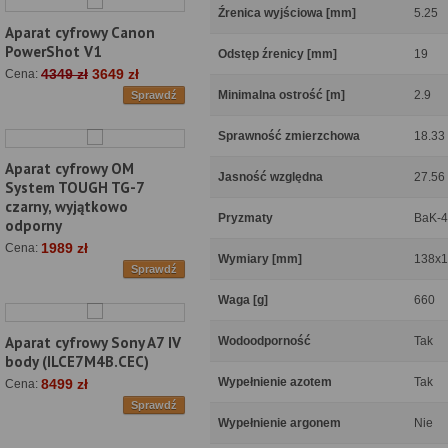
Źrenica wyjściowa [mm]
5.25
Aparat cyfrowy Canon
PowerShot V1
Odstęp źrenicy [mm]
19
4349 zł
3649 zł
Cena:
Minimalna ostrość [m]
2.9
Sprawdź
Sprawność zmierzchowa
18.33
Aparat cyfrowy OM
Jasność względna
27.56
System TOUGH TG-7
czarny, wyjątkowo
Pryzmaty
BaK-4
odporny
1989 zł
Cena:
Wymiary [mm]
138x
Sprawdź
Waga [g]
660
Aparat cyfrowy Sony A7 IV
Wodoodporność
Tak
body (ILCE7M4B.CEC)
Wypełnienie azotem
Tak
8499 zł
Cena:
Sprawdź
Wypełnienie argonem
Nie