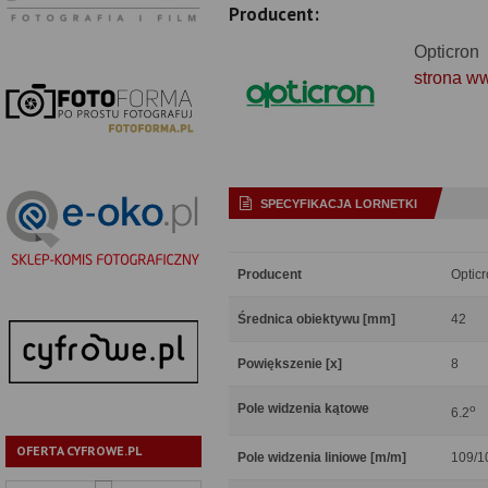
Producent:
Opticron
strona w
SPECYFIKACJA LORNETKI
Producent
Optic
Średnica obiektywu [mm]
42
Powiększenie [x]
8
Pole widzenia kątowe
o
6.2
OFERTA CYFROWE.PL
Pole widzenia liniowe [m/m]
109/1