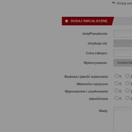
Dodaj sw
DODAJ SWOJĄ OCENĘ
Imię/Pseudonim
Użytkuję od:
Cena zakupu:
Wykorzystanie:
0
Budowa i jakość wykonania
0
Własności optyczne
0
Wyposażenie i użytkowanie
0
Jakość/cena
Wady