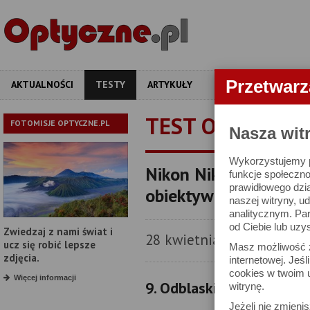
Przetwar
AKTUALNOŚCI
TESTY
ARTYKUŁY
APARATY
OBIEKT
TEST OBIEKTYW
FOTOMISJE OPTYCZNE.PL
Nasza wit
Wykorzystujemy pl
Nikon Nikkor AF-S DX
funkcje społeczno
prawidłowego dzia
obiektywu
naszej witryny, 
analitycznym. Pa
od Ciebie lub uzy
Zwiedzaj z nami świat i
28 kwietnia 2006
ucz się robić lepsze
Masz możliwość z
zdjęcia.
internetowej. Jeś
cookies w twoim u
Więcej informacji
9. Odblaski
witrynę.
Jeżeli nie zmienis