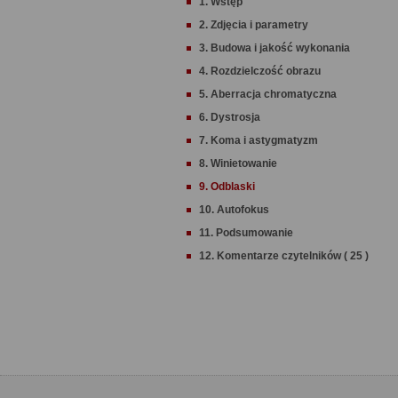
1. Wstęp
2. Zdjęcia i parametry
3. Budowa i jakość wykonania
4. Rozdzielczość obrazu
5. Aberracja chromatyczna
6. Dystrosja
7. Koma i astygmatyzm
8. Winietowanie
9. Odblaski
10. Autofokus
11. Podsumowanie
12. Komentarze czytelników ( 25 )