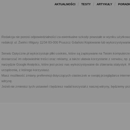
AKTUALNOŚCI
TESTY
ARTYKUŁY
PORADN
Redakcja nie ponosi odpowiedzialności za ewentualne szkody powstałe w wyniku użytkowa
redakcji: ul. Żwirki i Wigury 11/34 83-000 Pruszcz Gdański Kopiowanie lub wykorzystywan
Serwis Optyczne.pl wykorzystuje pliki cookies, które są zapisywane na Twoim komputerze
dostarczać im odpowiednie treści oraz reklamy, a także ułatwia korzystanie z serwisu, 
narzędzie Google Analytics, które jest przez nas wykorzystywane do zbierania statystyk. 
urządzenia, z którego korzystasz.
Masz możliwość zmiany preferencji dotyczących ciasteczek w swojej przeglądarce internet
witrynę.
Jeżeli nie zmienisz tych ustawień i będziesz nadal korzystał z naszej witryny, będziemy 