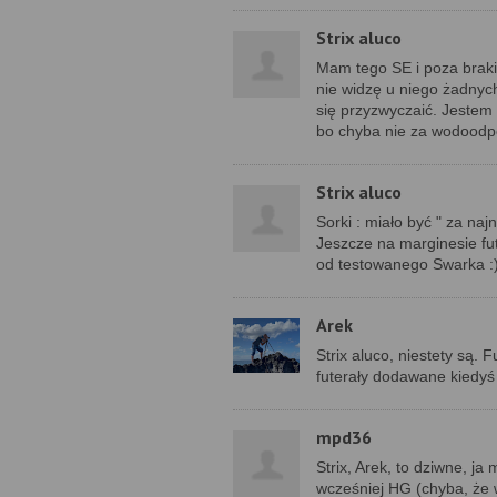
Strix aluco
Mam tego SE i poza brakie
nie widzę u niego żadnyc
się przyzwyczaić. Jestem
bo chyba nie za wodoodp
Strix aluco
Sorki : miało być " za najn
Jeszcze na marginesie fu
od testowanego Swarka :)
Arek
Strix aluco, niestety są. 
futerały dodawane kiedyś d
mpd36
Strix, Arek, to dziwne, 
wcześniej HG (chyba, że 