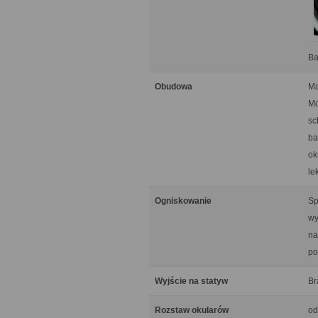
Ba
Obudowa
Ma
Mo
sc
ba
ok
le
Ogniskowanie
Sp
wy
na
po
Wyjście na statyw
Br
Rozstaw okularów
od