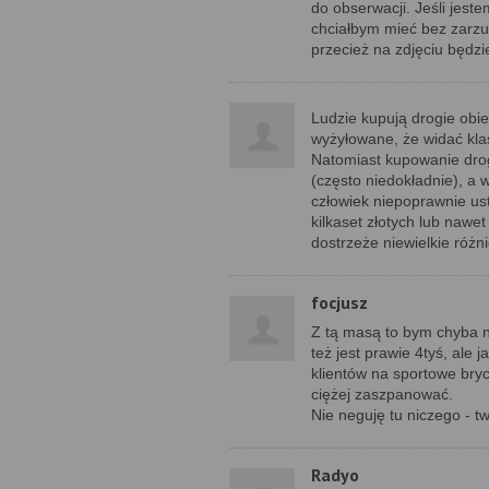
do obserwacji. Jeśli jest
chciałbym mieć bez zarzu
przecież na zdjęciu będzi
Ludzie kupują drogie obie
wyżyłowane, że widać kla
Natomiast kupowanie drogi
(często niedokładnie), a 
człowiek niepoprawnie ust
kilkaset złotych lub nawe
dostrzeże niewielkie różni
focjusz
Z tą masą to bym chyba n
też jest prawie 4tyś, ale
klientów na sportowe brycz
ciężej zaszpanować.
Nie neguję tu niczego - t
Radyo