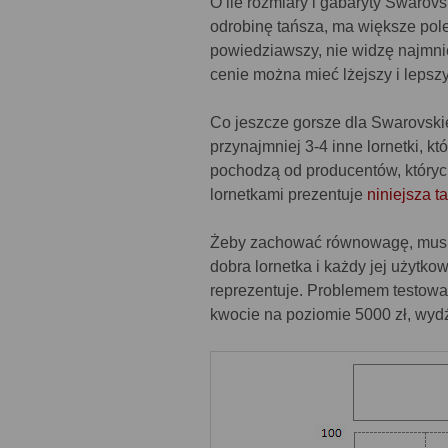
O ile rozmiary i gabaryty Swarovs
odrobinę tańsza, ma większe pole
powiedziawszy, nie widzę najmni
cenie można mieć lżejszy i leps
Co jeszcze gorsze dla Swarovski
przynajmniej 3-4 inne lornetki, k
pochodzą od producentów, któryc
lornetkami prezentuje
niniejsza t
Żeby zachować równowagę, musi
dobra lornetka i każdy jej użytk
reprezentuje. Problemem testowan
kwocie na poziomie 5000 zł, wyd