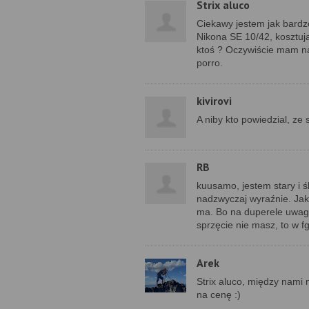
Strix aluco
Ciekawy jestem jak bardzo
Nikona SE 10/42, kosztuj
ktoś ? Oczywiście mam na 
porro.
kivirovi
A niby kto powiedzial, ze
RB
kuusamo, jestem stary i ś
nadzwyczaj wyraźnie. Jak 
ma. Bo na duperele uwagi 
sprzęcie nie masz, to w fg
Arek
Strix aluco, między nami
na cenę :)