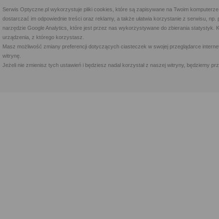
Serwis Optyczne.pl wykorzystuje pliki cookies, które są zapisywane na Twoim komputerze
dostarczać im odpowiednie treści oraz reklamy, a także ułatwia korzystanie z serwisu, 
narzędzie Google Analytics, które jest przez nas wykorzystywane do zbierania statystyk. 
urządzenia, z którego korzystasz.
Masz możliwość zmiany preferencji dotyczących ciasteczek w swojej przeglądarce internet
witrynę.
Jeżeli nie zmienisz tych ustawień i będziesz nadal korzystał z naszej witryny, będziemy 