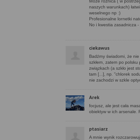
Może różnica ( w postrze
naszych warunkach) łatwie
weselnego np :)
Profesionalne lornetki na
No i kwestia zasadnicza - 
ciekawus
Badźmy świadomi, że nie 
szkłem, zatem po polsku p
związkach (a szkło jest s
tam [...], np. "chlorek s
nie zachodzi w szkle opty
Arek
focjusz, ale jest cała mas
obiektyw w ich arsenale. P
ptasiarz
A mnie wynik rozczarowuje