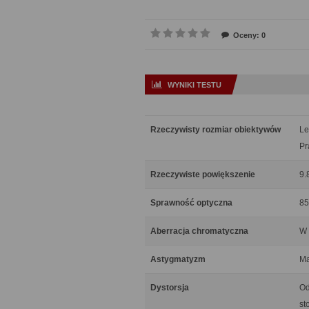
Oceny: 0
WYNIKI TESTU
Rzeczywisty rozmiar obiektywów
Le
Pr
Rzeczywiste powiększenie
9.
Sprawność optyczna
85
Aberracja chromatyczna
W 
Astygmatyzm
Ma
Dystorsja
Od
st