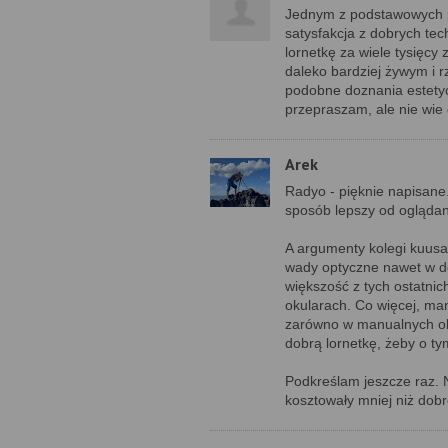
Jednym z podstawowych po
satysfakcja z dobrych te
lornetkę za wiele tysięcy
daleko bardziej żywym i r
podobne doznania estetyc
przepraszam, ale nie wie
Arek
Radyo - pięknie napisane
sposób lepszy od ogląda
A argumenty kolegi kuusa
wady optyczne nawet w do
większość z tych ostatni
okularach. Co więcej, man
zarówno w manualnych obie
dobrą lornetkę, żeby o ty
Podkreślam jeszcze raz. 
kosztowały mniej niż dobr