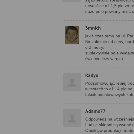
są lornetki o sprawności 
urwaliście aż 1,5 pkt za 
duże pole powinny mieć o
3mnich
jakiś czas temu na ul. P
Niezależnie od ceny, bar
o 2 metry,
subiektywnie pole wydawał
świetnie leży w ręku.
Radyo
Podsumowując, lepiej tr
w testach to aż 14 pkt na
takich podstawowych kateg
Adams77
Odpowiedź na wcześniejs
Ludzie skłonni są wydać 
Obiektyw produkuje materi