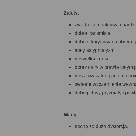
Zalety:
zwarta, kompaktowa i bardz
dobra transmisja,
dobrze korygowana aberracj
mały astygmatyzm,
niewielka koma,
obraz ostry w prawie całym 
niezauważalne pociemnienie
świetne wyczernienie wewną
dobrej klasy pryzmaty i powł
Wady:
trochę za duża dystorsja.