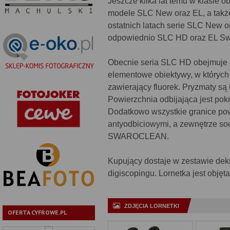
Jeszcze kilka lat temu w klasie
modele SLC New oraz EL, a takż
ostatnich latach serie SLC New 
odpowiednio SLC HD oraz EL Sw
Obecnie seria SLC HD obejmuje dw
elementowe obiektywy, w których
zawierający fluorek. Pryzmaty 
Powierzchnia odbijająca jest pok
Dodatkowo wszystkie granice po
antyodbiciowymi, a zewnętrze s
SWAROCLEAN.
Kupujący dostaje w zestawie deki
digiscopingu. Lornetka jest objęt
ZDJĘCIA LORNETKI
OFERTA CYFROWE.PL