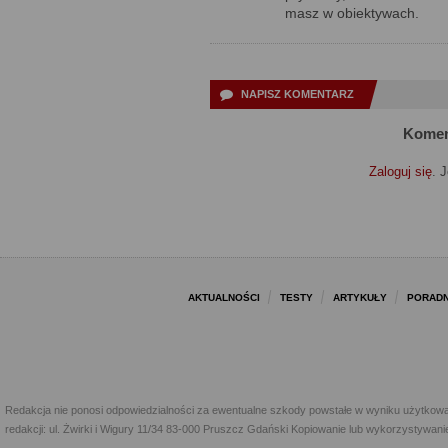
masz w obiektywach.
NAPISZ KOMENTARZ
Komen
Zaloguj się
. 
AKTUALNOŚCI
TESTY
ARTYKUŁY
PORADN
Redakcja nie ponosi odpowiedzialności za ewentualne szkody powstałe w wyniku użytkowa
redakcji: ul. Żwirki i Wigury 11/34 83-000 Pruszcz Gdański Kopiowanie lub wykorzystywan