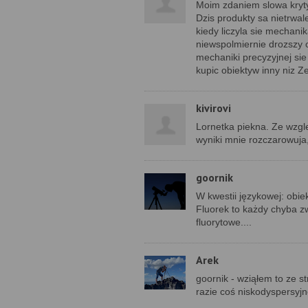
Moim zdaniem slowa kryt
Dzis produkty sa nietrwale
kiedy liczyla sie mechani
niewspolmiernie drozszy o
mechaniki precyzyjnej sie
kupic obiektyw inny niz Z
kivirovi
Lornetka piekna. Ze wzgl
wyniki mnie rozczarowuja,
goornik
W kwestii językowej: obiek
Fluorek to każdy chyba zw
fluorytowe....
Arek
goornik - wziąłem to ze s
razie coś niskodyspersyj