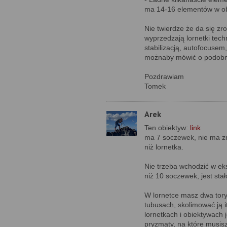
ma 14-16 elementów w obu
Nie twierdze że da się z
wyprzedzają lornetki tech
stabilizacją, autofocuse
możnaby mówić o podob
Pozdrawiam
Tomek
Arek
Ten obiektyw:
link
ma 7 soczewek, nie ma zmi
niż lornetka.
Nie trzeba wchodzić w e
niż 10 soczewek, jest stało
W lornetce masz dwa tory
tubusach, skolimować ją i
lornetkach i obiektywach
pryzmaty, na które musisz