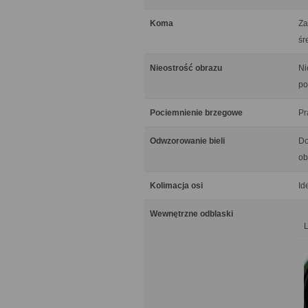
Koma
Za
śr
Nieostrość obrazu
Ni
po
Pociemnienie brzegowe
Pr
Odwzorowanie bieli
Do
ob
Kolimacja osi
Id
Wewnętrzne odblaski