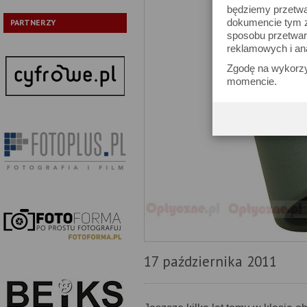
będziemy przetwa
dokumencie tym zn
PARTNERZY
sposobu przetwar
reklamowych i an
Zgodę na wykorzy
momencie.
17 października 2011