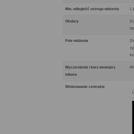
Min. odległość ostrego widzenia
1.
Okulary
O 
st
Pole widzenia
Zm
zg
kl
Wyczernienie i kurz wewnątrz
Ws
tubusa
Winietowanie centralne