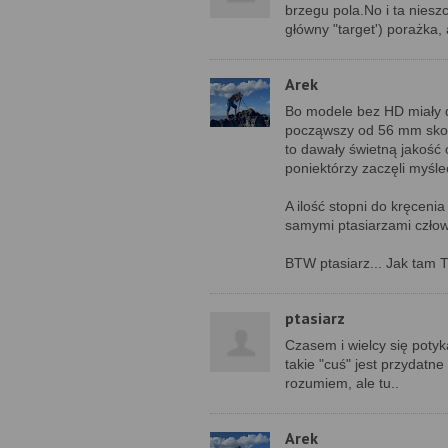
brzegu pola.No i ta niesz
główny "target') porażka, a
Arek
Bo modele bez HD miały d
począwszy od 56 mm skoń
to dawały świetną jakość
poniektórzy zaczęli myśleć
A ilość stopni do kręcenia
samymi ptasiarzami człowi
BTW ptasiarz... Jak tam 
ptasiarz
Czasem i wielcy się potyk
takie "cuś" jest przydatn
rozumiem, ale tu..
Arek