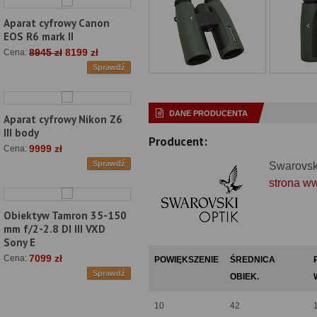
Aparat cyfrowy Canon
EOS R6 mark II
8945 zł
8199 zł
Cena:
Sprawdź
DANE PRODUCENTA
Aparat cyfrowy Nikon Z6
III body
Producent:
9999 zł
Cena:
Sprawdź
Swarovsk
strona w
Obiektyw Tamron 35-150
mm f/2-2.8 DI III VXD
Sony E
7099 zł
Cena:
POWIĘKSZENIE
ŚREDNICA
Sprawdź
OBIEK.
10
42