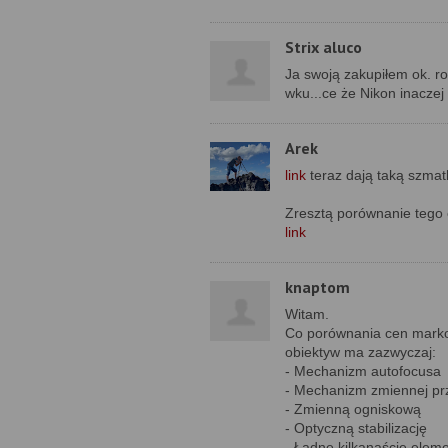
Strix aluco
Ja swoją zakupiłem ok. 
wku...ce że Nikon inaczej
Arek
link
teraz dają taką szmat
Zresztą porównanie tego co
link
knaptom
Witam.
Co porównania cen markow
obiektyw ma zazwyczaj:
- Mechanizm autofocusa
- Mechanizm zmiennej prz
- Zmienną ogniskową
- Optyczną stabilizację
- Ładne kilkanaście eleme