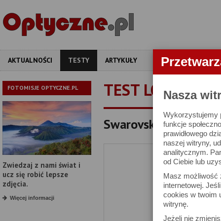
Przetwar
AKTUALNOŚCI
TESTY
ARTYKUŁY
APARATY
OBIEKT
TEST LORNETKI
FOTOMISJE OPTYCZNE.PL
Nasza wit
Wykorzystujemy pl
Swarovski SLC 10x42 
funkcje społeczno
prawidłowego dzia
naszej witryny, 
analitycznym. Pa
od Ciebie lub uzy
Zwiedzaj z nami świat i
ucz się robić lepsze
Masz możliwość z
zdjęcia.
internetowej. Jeś
cookies w twoim u
Więcej informacji
witrynę.
Jeżeli nie zmienis