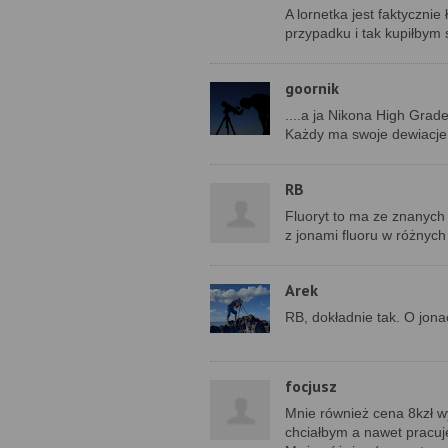
A lornetka jest faktyczni
przypadku i tak kupiłbym
goornik
....a ja Nikona High Grade
Każdy ma swoje dewiacje 
RB
Fluoryt to ma ze znanych
z jonami fluoru w różnyc
Arek
RB, dokładnie tak. O jona
focjusz
Mnie również cena 8kzł w
chciałbym a nawet pracuj