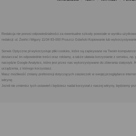
Redakcja nie ponosi odpowiedzialności za ewentualne szkody powstałe w wyniku użytkowa
redakcji: ul. Żwirki i Wigury 11/34 83-000 Pruszcz Gdański Kopiowanie lub wykorzystywan
Serwis Optyczne.pl wykorzystuje pliki cookies, które są zapisywane na Twoim komputerze
dostarczać im odpowiednie treści oraz reklamy, a także ułatwia korzystanie z serwisu, 
narzędzie Google Analytics, które jest przez nas wykorzystywane do zbierania statystyk. 
urządzenia, z którego korzystasz.
Masz możliwość zmiany preferencji dotyczących ciasteczek w swojej przeglądarce internet
witrynę.
Jeżeli nie zmienisz tych ustawień i będziesz nadal korzystał z naszej witryny, będziemy 