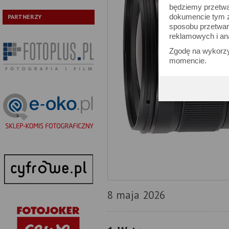
będziemy przetwa
dokumencie tym zn
PARTNERZY
sposobu przetwar
reklamowych i an
Zgodę na wykorzy
momencie.
8 maja 2026