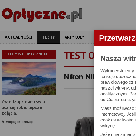
Przetwar
AKTUALNOŚCI
TESTY
ARTYKUŁY
APARATY
OBIEKT
TEST OBIEKTYW
FOTOMISJE OPTYCZNE.PL
Nasza wit
Wykorzystujemy pl
Nikon Nikkor Z 24-70 
funkcje społeczno
prawidłowego dzia
naszej witryny, 
analitycznym. Pa
od Ciebie lub uzy
Zwiedzaj z nami świat i
ucz się robić lepsze
Masz możliwość z
zdjęcia.
internetowej. Jeś
cookies w twoim u
Więcej informacji
witrynę.
Jeżeli nie zmienis