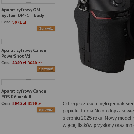
Aparat cyfrowy OM
System OM-1 II body
9671 zł
Cena:
Sprawdź
Aparat cyfrowy Canon
PowerShot V1
4349 zł
3649 zł
Cena:
Sprawdź
Aparat cyfrowy Canon
EOS R6 mark II
Od tego czasu minęło jednak sied
8945 zł
8199 zł
Cena:
Sprawdź
popiele. Firma Nikon dojrzała wi
sierpniu 2025 roku. Nowy model m
więcej listków przysłony oraz mni