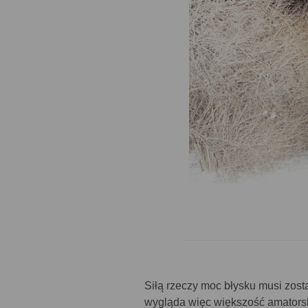
Siłą rzeczy moc błysku musi zost
wygląda więc większość amator