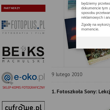
będziemy przetwa
dokumencie tym zn
PARTNERZY
sposobu przetwar
reklamowych i an
Zgodę na wykorzy
momencie.
9 lutego 2010
1. Fotoszkoła Sony: Lekc