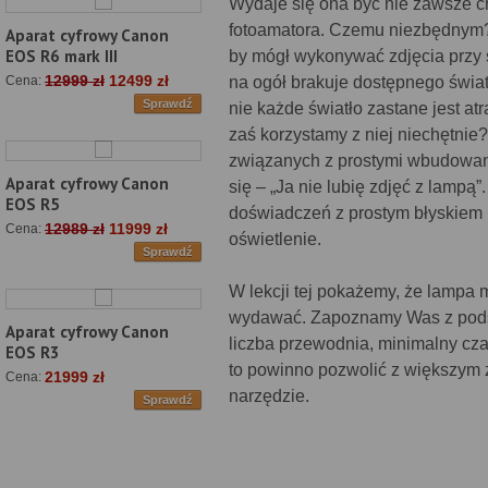
Wydaje się ona być nie zawsze 
fotoamatora. Czemu niezbędnym? 
Aparat cyfrowy Canon
EOS R6 mark III
by mógł wykonywać zdjęcia przy 
12999 zł
12499 zł
na ogół brakuje dostępnego świat
Cena:
Sprawdź
nie każde światło zastane jest a
zaś korzystamy z niej niechętnie
związanych z prostymi wbudowan
Aparat cyfrowy Canon
się – „Ja nie lubię zdjęć z lampą
EOS R5
doświadczeń z prostym błyskiem n
12989 zł
11999 zł
Cena:
oświetlenie.
Sprawdź
W lekcji tej pokażemy, że lampa
wydawać. Zapoznamy Was z podsta
Aparat cyfrowy Canon
liczba przewodnia, minimalny cza
EOS R3
to powinno pozwolić z większym z
21999 zł
Cena:
narzędzie.
Sprawdź