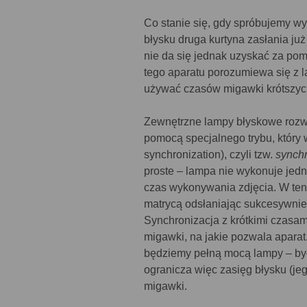
Co stanie się, gdy spróbujemy w
błysku druga kurtyna zasłania już 
nie da się jednak uzyskać za p
tego aparatu porozumiewa się z l
używać czasów migawki krótszych
Zewnętrzne lampy błyskowe rozwi
pomocą specjalnego trybu, który
synchronization), czyli tzw.
synchr
proste – lampa nie wykonuje jedne
czas wykonywania zdjęcia. W te
matrycą odsłaniając sukcesywnie j
Synchronizacja z krótkimi czasa
migawki, na jakie pozwala apara
będziemy pełną mocą lampy – był
ogranicza więc zasięg błysku (je
migawki.