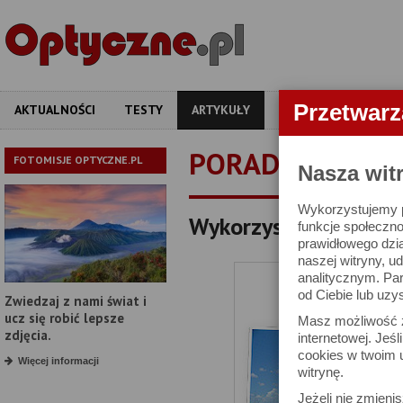
Przetwar
AKTUALNOŚCI
TESTY
ARTYKUŁY
APARATY
OBIEKT
PORADNIKI
FOTOMISJE OPTYCZNE.PL
Nasza wit
Wykorzystujemy pl
Wykorzystanie lampy
funkcje społeczno
prawidłowego dzia
naszej witryny, 
analitycznym. Pa
od Ciebie lub uzy
Zwiedzaj z nami świat i
ucz się robić lepsze
Masz możliwość z
zdjęcia.
internetowej. Jeś
cookies w twoim u
Więcej informacji
witrynę.
Jeżeli nie zmienis