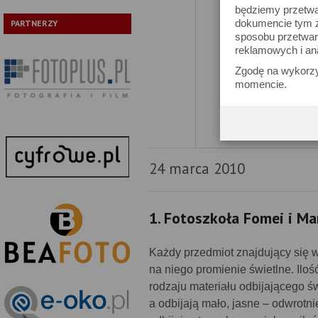
będziemy przetwa
dokumencie tym zn
PARTNERZY
sposobu przetwar
reklamowych i an
Zgodę na wykorzy
momencie.
24 marca 2010
1. Fotoszkoła Fomei i Ma
Każdy przedmiot znajdujący się 
na niego promienie świetlne. Iloś
rodzaju materiału odbijającego św
a odbijają mało, jasne – odwrotn