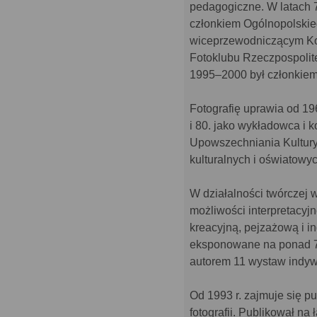
pedagogiczne. W latach 7
członkiem Ogólnopolski
wiceprzewodniczącym Komi
Fotoklubu Rzeczpospolite
1995–2000 był członkie
Fotografię uprawia od 196
i 80. jako wykładowca i 
Upowszechniania Kultury 
kulturalnych i oświatow
W działalności twórczej 
możliwości interpretacyjn
kreacyjną, pejzażową i in
eksponowane na ponad 70
autorem 11 wystaw indyw
Od 1993 r. zajmuje się pub
fotografii. Publikował n