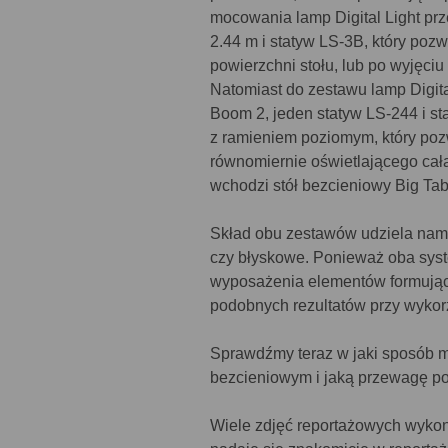
mocowania lamp Digital Light pr
2.44 m i statyw LS-3B, który po
powierzchni stołu, lub po wyjęci
Natomiast do zestawu lamp Digit
Boom 2, jeden statyw LS-244 i st
z ramieniem poziomym, który poz
równomiernie oświetlającego cał
wchodzi stół bezcieniowy Big Tab
Skład obu zestawów udziela nam o
czy błyskowe. Ponieważ oba sys
wyposażenia elementów formując
podobnych rezultatów przy wykor
Sprawdźmy teraz w jaki sposób m
bezcieniowym i jaką przewagę p
Wiele zdjęć reportażowych wykon