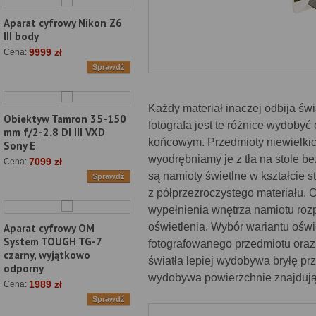
Aparat cyfrowy Nikon Z6
III body
9999 zł
Cena:
Sprawdź
Każdy materiał inaczej odbija świa
Obiektyw Tamron 35-150
fotografa jest te różnice wydoby
mm f/2-2.8 DI III VXD
końcowym. Przedmioty niewielkic
Sony E
wyodrębniamy je z tła na stole 
7099 zł
Cena:
są namioty świetlne w kształcie 
Sprawdź
z półprzezroczystego materiału. 
wypełnienia wnętrza namiotu roz
oświetlenia. Wybór wariantu oświ
Aparat cyfrowy OM
System TOUGH TG-7
fotografowanego przedmiotu oraz
czarny, wyjątkowo
światła lepiej wydobywa bryłę pr
odporny
wydobywa powierzchnie znajdujące
1989 zł
Cena:
Sprawdź