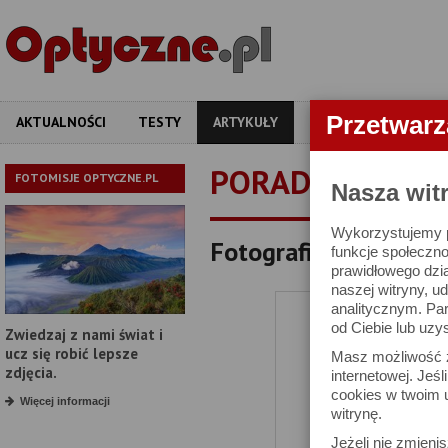
Przetwar
AKTUALNOŚCI
TESTY
ARTYKUŁY
APARATY
OBIEKT
PORADNIKI
FOTOMISJE OPTYCZNE.PL
Nasza wit
Wykorzystujemy pl
Fotografia przedmiot
funkcje społeczno
prawidłowego dzia
naszej witryny, 
analitycznym. Pa
od Ciebie lub uzy
Zwiedzaj z nami świat i
ucz się robić lepsze
Masz możliwość z
zdjęcia.
internetowej. Jeś
cookies w twoim u
Więcej informacji
witrynę.
Jeżeli nie zmienis