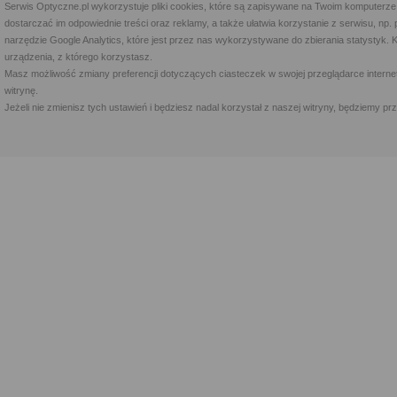
Serwis Optyczne.pl wykorzystuje pliki cookies, które są zapisywane na Twoim komputerze
dostarczać im odpowiednie treści oraz reklamy, a także ułatwia korzystanie z serwisu, 
narzędzie Google Analytics, które jest przez nas wykorzystywane do zbierania statystyk. 
urządzenia, z którego korzystasz.
Masz możliwość zmiany preferencji dotyczących ciasteczek w swojej przeglądarce internet
witrynę.
Jeżeli nie zmienisz tych ustawień i będziesz nadal korzystał z naszej witryny, będziemy 