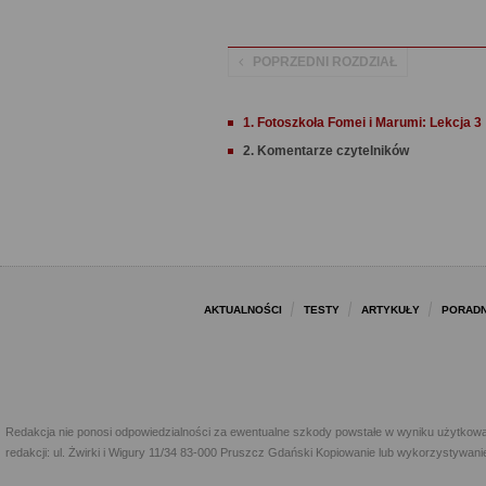
POPRZEDNI ROZDZIAŁ
1. Fotoszkoła Fomei i Marumi: Lekcja 3
2. Komentarze czytelników
AKTUALNOŚCI
TESTY
ARTYKUŁY
PORADN
Redakcja nie ponosi odpowiedzialności za ewentualne szkody powstałe w wyniku użytkowa
redakcji: ul. Żwirki i Wigury 11/34 83-000 Pruszcz Gdański Kopiowanie lub wykorzystywan