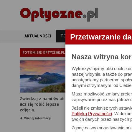
Przetwarzanie d
AKTUALNOŚCI
TESTY
ARTYKUŁY
APARATY
TEST APAR
FOTOMISJE OPTYCZNE.PL
Nasza witryna kor
Wykorzystujemy pliki cookie do
Panasonic Lumix
naszej witrynie, a także do pra
udostępniamy partnerom społe
danymi otrzymanymi od Ciebie l
24 lipca 2018
Masz możliwość zmiany prefere
Zwiedzaj z nami świat i
zapisywanie przez nas plików c
ucz się robić lepsze
Jeżeli nie zmienisz tych ustaw
zdjęcia.
4. Optyka
Polityką Prywatności
. W dokume
Więcej informacji
twoich danych przez naszych p
Zgodę na wykorzystywanie pr