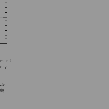
mi, niż
łony
EG,
ują