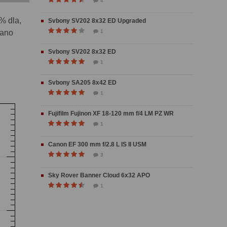
4
% dla,
Svbony SV202 8x32 ED Upgraded
wano
1
Svbony SV202 8x32 ED
1
Svbony SA205 8x42 ED
1
Fujifilm Fujinon XF 18-120 mm f/4 LM PZ WR
1
Canon EF 300 mm f/2.8 L IS II USM
3
Sky Rover Banner Cloud 6x32 APO
1