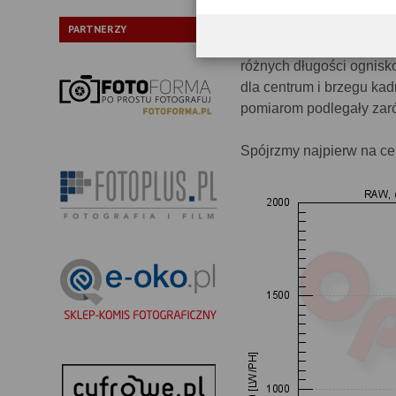
Rozdzielczość
PARTNERZY
Testy rozdzielczości pr
różnych długości ognisk
dla centrum i brzegu kad
pomiarom podlegały zaró
Spójrzmy najpierw na c