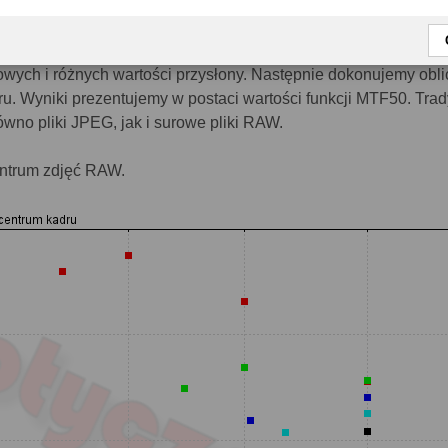
zeprowadzamy na podstawie zdjęć tablicy ISO12223 robionych d
owych i różnych wartości przysłony. Następnie dokonujemy obl
ru. Wyniki prezentujemy w postaci wartości funkcji MTF50. Trad
wno pliki JPEG, jak i surowe pliki RAW.
entrum zdjęć RAW.