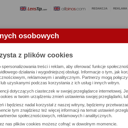
REDAKCJA
REKLAMA
anych osobowych
OBIEKTYWY
LORNETKI
SŁOWNICZEK
RANKINGI
FA
ATU
zysta z plików cookies
 spersonalizowania treści i reklam, aby oferować funkcje społeczno
 DC-TZ200 - test aparatu
widłowego działania i wygodniejszej obsługi. Informacje o tym, jak ko
cznościowym, reklamowym i analitycznym. Partnerzy mogą połączyć 
ub uzyskanymi podczas korzystania z ich usług i innych witryn.
Maciej Smyl
Dru
ncji dotyczących ciasteczek w swojej przeglądarce internetowej. Je
Komentarze: 30
Podz
ookies w twoim urządzeniu zmień ustawienia swojej przeglądarki, lu
ień i będziesz nadal korzystał z naszej witryny, będziemy przetwarz
ncie tym znajdziesz też więcej informacji na temat ustawień przegl
artnerów społecznościowych, reklamowych i analitycznych.
zez nas plików cookies możesz cofnąć w dowolnym momencie.