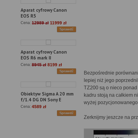
Aparat cyfrowy Canon
EOS R5
12989 zł
11999 zł
Cena:
Sprawdź
Aparat cyfrowy Canon
EOS R6 mark II
8945 zł
8199 zł
Cena:
Sprawdź
Bezpośrednie porównanie
lepiej niż jego poprzedn
TZ200 są o nieco ponad
Obiektyw Sigma A 20 mm
kadru stoją na całkiem 
f/1.4 DG DN Sony E
wyżej pozycjonowanego 
4589 zł
Cena:
Sprawdź
Zerknijmy jeszcze na prze