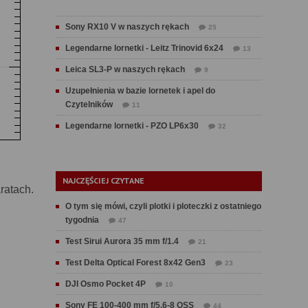
Sony RX10 V w naszych rękach
25
Legendarne lornetki - Leitz Trinovid 6x24
13
Leica SL3-P w naszych rękach
9
Uzupełnienia w bazie lornetek i apel do
Czytelników
11
Legendarne lornetki - PZO LP6x30
32
NAJCZĘŚCIEJ CZYTANE
ratach.
O tym się mówi, czyli plotki i ploteczki z ostatniego
tygodnia
47
Test Sirui Aurora 35 mm f/1.4
21
Test Delta Optical Forest 8x42 Gen3
23
DJI Osmo Pocket 4P
10
Sony FE 100-400 mm f/5.6-8 OSS
44