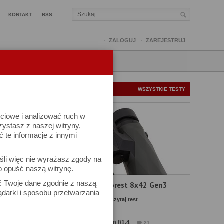
KONTAKT
RSS
ZALOGUJ
ZAREJESTRUJ
Q
FORUM
FOTOMISJE
NOWE TESTY
WSZYSTKIE TESTY
ściowe i analizować ruch w
rzystasz z naszej witryny,
te informacje z innymi
kuj
śli więc nie wyrażasz zgody na
iel się
b opuść naszą witrynę.
ać Twoje dane zgodnie z naszą
Test Delta Optical Forest 8x42 Gen3
ądarki i sposobu przetwarzania
Komentarze: 23
Czytaj test
Test Sirui Aurora 35 mm f/1.4
21