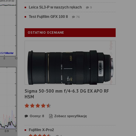
Leica SL3-P w naszych rękach
9
Test Fujifilm GFX 100 II
76
OSTATNIO OCENIANE
Sigma 50-500 mm f/4-6.3 DG EX APO RF
HSM
Oceny: 8
Zobacz specyfikację
Fujifilm X-Pro2