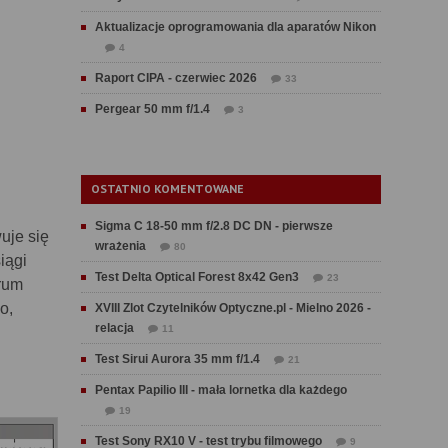
Aktualizacje oprogramowania dla aparatów Nikon
4
Raport CIPA - czerwiec 2026
33
Pergear 50 mm f/1.4
3
OSTATNIO KOMENTOWANE
Sigma C 18-50 mm f/2.8 DC DN - pierwsze
uje się
wrażenia
80
iągi
Test Delta Optical Forest 8x42 Gen3
23
rum
o,
XVIII Zlot Czytelników Optyczne.pl - Mielno 2026 -
relacja
11
Test Sirui Aurora 35 mm f/1.4
21
Pentax Papilio III - mała lornetka dla każdego
19
Test Sony RX10 V - test trybu filmowego
9