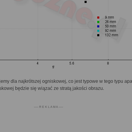
my dla najkrótszej ogniskowej, co jest typowe w tego typu apa
kowej będzie się wiązać ze stratą jakości obrazu.
----- R E K L A M A -----