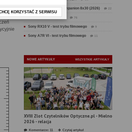
Test Swarovski CL Companion 8x30 (2026)
22
CHCĘ KORZYSTAĆ Z SERWISU
la
Test Fujifilm GFX 100 II
76
iczeń
Sony RX10 V - test trybu filmowego
9
ycyjnie
Sony A7R VI - test trybu filmowego
11
NOWE ARTYKUŁY
WSZYSTKIE ARTYKUŁY
XVIII Zlot Czytelników Optyczne.pl - Mielno
2026 - relacja
Komentarze: 11
Czytaj artykuł