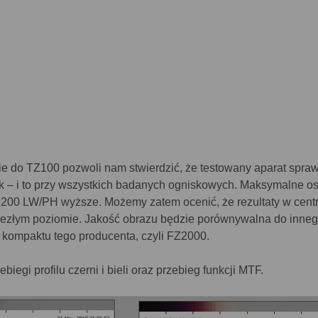
 do TZ100 pozwoli nam stwierdzić, że testowany aparat spraw
ik – i to przy wszystkich badanych ogniskowych. Maksymalne os
 200 LW/PH wyższe. Możemy zatem ocenić, że rezultaty w cent
niezłym poziomie. Jakość obrazu będzie porównywalna do inneg
kompaktu tego producenta, czyli FZ2000.
biegi profilu czerni i bieli oraz przebieg funkcji MTF.