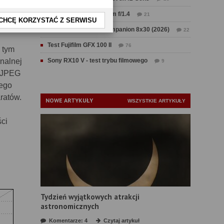
Test Sirui Aurora 35 mm f/1.4
21
CHCĘ KORZYSTAĆ Z SERWISU
i
Test Swarovski CL Companion 8x30 (2026)
22
Test Fujifilm GFX 100 II
76
 tym
nalnej
Sony RX10 V - test trybu filmowego
9
u JPEG
tego
ratów.
NOWE ARTYKUŁY
WSZYSTKIE ARTYKUŁY
ci
Tydzień wyjątkowych atrakcji
astronomicznych
Komentarze: 4
Czytaj artykuł