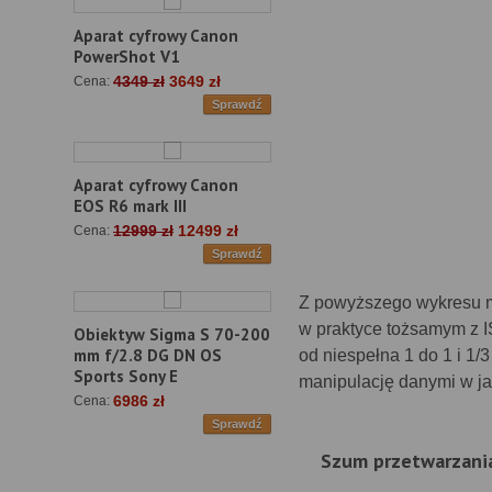
Aparat cyfrowy Canon
PowerShot V1
4349 zł
3649 zł
Cena:
Sprawdź
Aparat cyfrowy Canon
EOS R6 mark III
12999 zł
12499 zł
Cena:
Sprawdź
Z powyższego wykresu m
w praktyce tożsamym z IS
Obiektyw Sigma S 70-200
mm f/2.8 DG DN OS
od niespełna 1 do 1 i 1/
Sports Sony E
manipulację danymi w ja
6986 zł
Cena:
Sprawdź
Szum przetwarzani