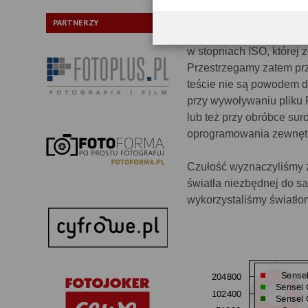
Czułość matrycy
PARTNERZY
Badanie to ma na celu po
w stopniach ISO, której
Przestrzegamy zatem pr
teście nie są powodem d
przy wywoływaniu pliku 
lub też przy obróbce su
oprogramowania zewnętrz
Czułość wyznaczyliśmy z
światła niezbędnej do s
wykorzystaliśmy światło