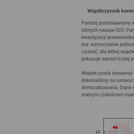
Współczynnik konwe
Poniżej przedstawiamy w
różnych nastaw ISO. Para
kwantyzacji przetwornik
tzw. wzmocnienie jednost
czułość, dla której wspó
pokazuje wprost liczbę 
Współczynnik konwersji 
dokonaliśmy na surowyc
demozaikowania. Dane n
realnym czułościom matr