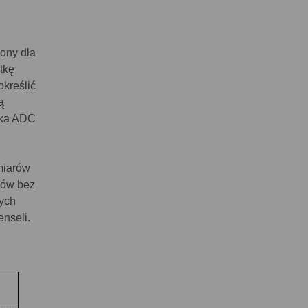
ony dla
tkę
określić
ą
nika ADC
miarów
-ów bez
ych
nseli.