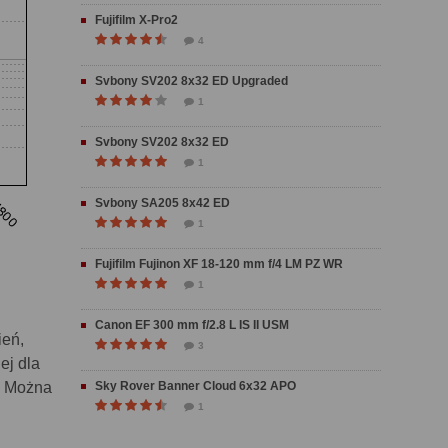
Fujifilm X-Pro2
4
Svbony SV202 8x32 ED Upgraded
1
Svbony SV202 8x32 ED
1
Svbony SA205 8x42 ED
1
Fujifilm Fujinon XF 18-120 mm f/4 LM PZ WR
1
Canon EF 300 mm f/2.8 L IS II USM
ień,
3
ej dla
. Można
Sky Rover Banner Cloud 6x32 APO
1