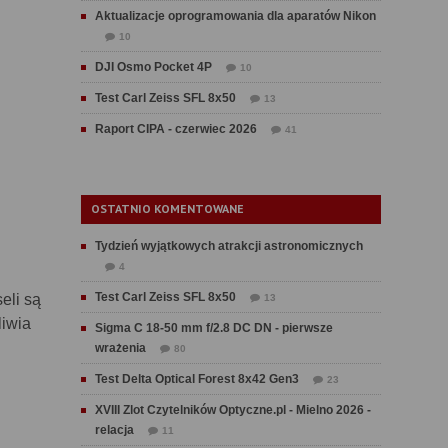
Aktualizacje oprogramowania dla aparatów Nikon
10
DJI Osmo Pocket 4P
10
Test Carl Zeiss SFL 8x50
13
Raport CIPA - czerwiec 2026
41
OSTATNIO KOMENTOWANE
Tydzień wyjątkowych atrakcji astronomicznych
4
Test Carl Zeiss SFL 8x50
eli są
13
liwia
Sigma C 18-50 mm f/2.8 DC DN - pierwsze
wrażenia
80
Test Delta Optical Forest 8x42 Gen3
23
XVIII Zlot Czytelników Optyczne.pl - Mielno 2026 -
relacja
11