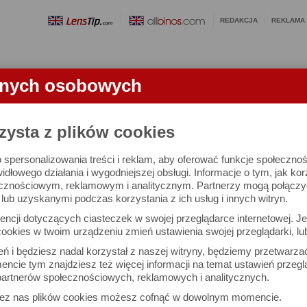
REDAKCJA
REKLAMA
anych osobowych
OBIEKTYWY
LORNETKI
SŁOWNICZEK
RANKINGI
FA
ATU
zysta z plików cookies
 spersonalizowania treści i reklam, aby oferować funkcje społeczno
t aparatu
widłowego działania i wygodniejszej obsługi. Informacje o tym, jak ko
cznościowym, reklamowym i analitycznym. Partnerzy mogą połączyć 
ub uzyskanymi podczas korzystania z ich usług i innych witryn.
Maciej Latałło
Dru
ncji dotyczących ciasteczek w swojej przeglądarce internetowej. Je
Komentarze: 152
Podz
ookies w twoim urządzeniu zmień ustawienia swojej przeglądarki, lu
ień i będziesz nadal korzystał z naszej witryny, będziemy przetwarz
ka tonalna
ncie tym znajdziesz też więcej informacji na temat ustawień przegl
artnerów społecznościowych, reklamowych i analitycznych.
zez nas plików cookies możesz cofnąć w dowolnym momencie.