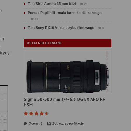
Test Sirui Aurora 35 mm f/1.4
21
o
Pentax Papilio III - mała lornetka dla każdego
19
Test Sony RX10 V - test trybu filmowego
9
ch
OSTATNIO OCENIANE
a
rycy,
Sigma 50-500 mm f/4-6.3 DG EX APO RF
HSM
Oceny: 8
Zobacz specyfikację