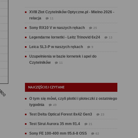
XVIII Zlot Czytelników Optyczne.pl - Mielno 2026 -
relacja
11
Sony RX10 V w naszych rękach
25
Legendarne lornetki - Leitz Trinovid 6x24
13
Leica SL3-P w naszych rękach
9
Uzupełnienia w bazie lornetek i apel do
Czytelników
11
NAJCZĘŚCIEJ CZYTANE
O tym się mówi, czyli plotki i ploteczki z ostatniego
tygodnia
49
Test Delta Optical Forest 8x42 Gen3
23
Test Sirui Aurora 35 mm f/1.4
21
Sony FE 100-400 mm f/5.6-8 OSS
62