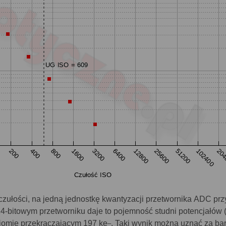
 czułości, na jedną jednostkę kwantyzacji przetwornika ADC pr
14-bitowym przetworniku daje to pojemność studni potencjałów 
ziomie przekraczającym 197 ke
. Taki wynik można uznać za ba
–