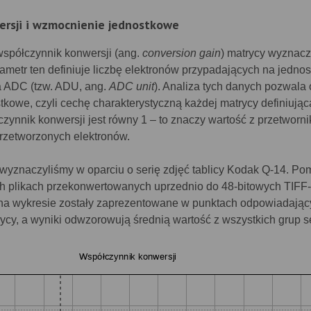
rsji i wzmocnienie jednostkowe
spółczynnik konwersji (ang.
conversion gain
) matrycy wyznacz
metr ten definiuje liczbę elektronów przypadających na jednos
a ADC (tzw. ADU, ang.
ADC unit
). Analiza tych danych pozwala 
kowe, czyli cechę charakterystyczną każdej matrycy definiując
łczynnik konwersji jest równy 1 – to znaczy wartość z przetwor
przetworzonych elektronów.
wyznaczyliśmy w oparciu o serię zdjęć tablicy Kodak Q-14. Po
h plikach przekonwertowanych uprzednio do 48-bitowych TIFF
a wykresie zostały zaprezentowane w punktach odpowiadając
ycy, a wyniki odwzorowują średnią wartość z wszystkich grup se