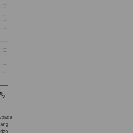
zypada
(ang.
rdzo