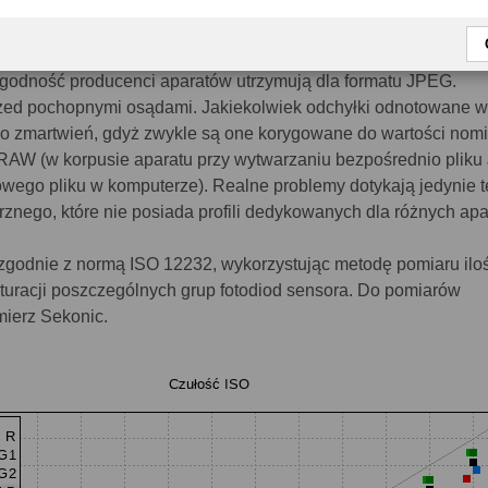
kazanie zachowania fotodiod matrycy, a nie jej realnej czułośc
 zgodność producenci aparatów utrzymują dla formatu JPEG.
zed pochopnymi osądami. Jakiekolwiek odchyłki odnotowane w
o zmartwień, gdyż zwykle są one korygowane do wartości nomi
RAW (w korpusie aparatu przy wytwarzaniu bezpośrednio plik
rowego pliku w komputerze). Realne problemy dotykają jedynie 
nego, które nie posiada profili dedykowanych dla różnych apa
godnie z normą ISO 12232, wykorzystując metodę pomiaru iloś
aturacji poszczególnych grup fotodiod sensora. Do pomiarów
mierz Sekonic.