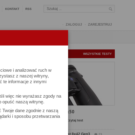
KONTAKT
RSS
ZALOGUJ
ZAREJESTRUJ
Q
FORUM
FOTOMISJE
NOWE TESTY
WSZYSTKIE TESTY
ściowe i analizować ruch w
rzystasz z naszej witryny,
te informacje z innymi
kuj
śli więc nie wyrażasz zgody na
iel się
b opuść naszą witrynę.
ać Twoje dane zgodnie z naszą
Test Carl Zeiss SFL 8x50
ądarki i sposobu przetwarzania
Komentarze: 13
Czytaj test
Test Delta Optical Forest 8x42 Gen3
23