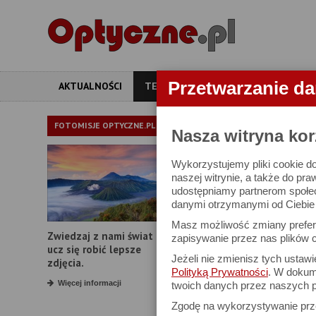
Przetwarzanie d
AKTUALNOŚCI
TESTY
ARTYKUŁY
APARATY
TEST APAR
FOTOMISJE OPTYCZNE.PL
Nasza witryna kor
Wykorzystujemy pliki cookie do
Sony A7 IV - tes
naszej witrynie, a także do pra
udostępniamy partnerom społe
danymi otrzymanymi od Ciebie l
21 lutego 2022
Masz możliwość zmiany prefere
Zwiedzaj z nami świat i
zapisywanie przez nas plików c
ucz się robić lepsze
Jeżeli nie zmienisz tych ustaw
zdjęcia.
8. Zakres i dynami
Polityką Prywatności
. W dokume
Więcej informacji
twoich danych przez naszych p
Zgodę na wykorzystywanie pr