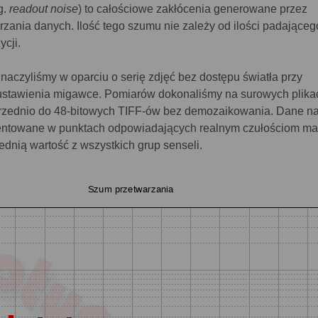
g.
readout noise
) to całościowe zakłócenia generowane przez
arzania danych. Ilość tego szumu nie zależy od ilości padająceg
ycji.
aczyliśmy w oparciu o serię zdjęć bez dostępu światła przy
 ustawienia migawce. Pomiarów dokonaliśmy na surowych plika
zednio do 48-bitowych TIFF-ów bez demozaikowania. Dane n
zentowane w punktach odpowiadających realnym czułościom mat
dnią wartość z wszystkich grup senseli.