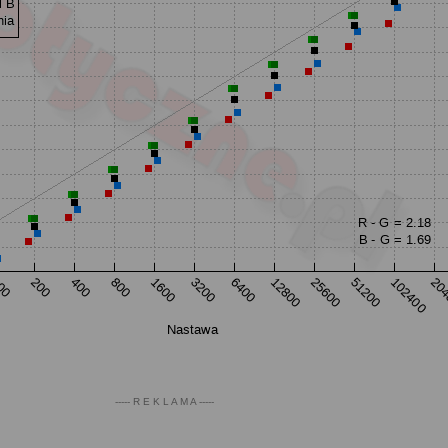
----- R E K L A M A -----