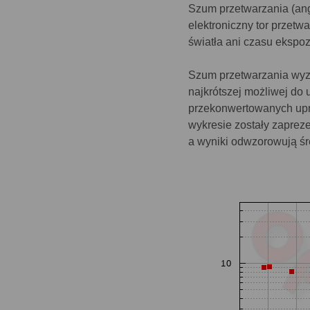
Szum przetwarzania (an
elektroniczny tor przetw
światła ani czasu ekspoz
Szum przetwarzania wyzn
najkrótszej możliwej do
przekonwertowanych upr
wykresie zostały zapre
a wyniki odwzorowują śre