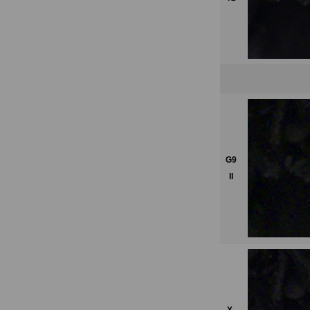
G9
II