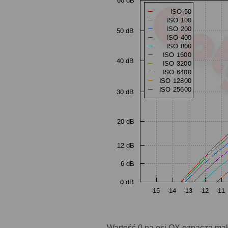
Wartość 0 na osi OX oznacza mak