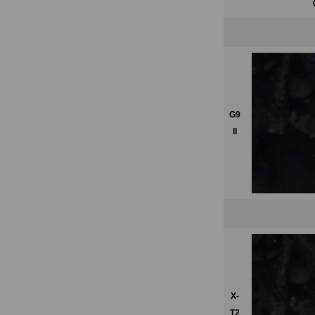
G9
II
X-
T2