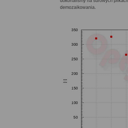
dokonaliśmy na surowych plikac
demozaikowania.