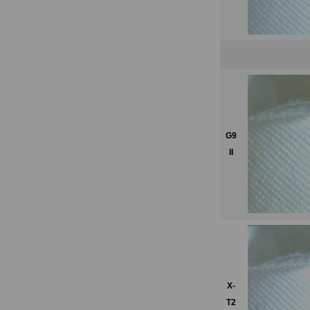
G9
II
X-
T2