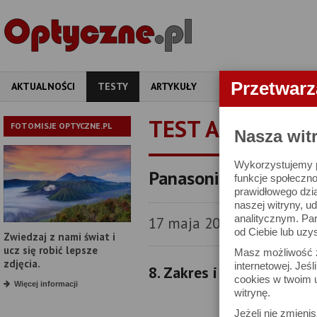
Przetwar
AKTUALNOŚCI
TESTY
ARTYKUŁY
APARATY
OBIEKT
TEST APARATU
FOTOMISJE OPTYCZNE.PL
Nasza wit
Wykorzystujemy pl
Panasonic Lumix DC-G9
funkcje społeczno
prawidłowego dzia
naszej witryny, 
analitycznym. Pa
17 maja 2024
od Ciebie lub uzy
Zwiedzaj z nami świat i
ucz się robić lepsze
Masz możliwość z
zdjęcia.
internetowej. Jeś
8. Zakres i dynamika ton
cookies w twoim u
Więcej informacji
witrynę.
Jeżeli nie zmienis