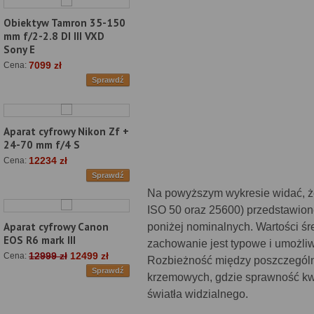
Obiektyw Tamron 35-150
mm f/2-2.8 DI III VXD
Sony E
7099 zł
Cena:
Sprawdź
Aparat cyfrowy Nikon Zf +
24-70 mm f/4 S
12234 zł
Cena:
Sprawdź
Na powyższym wykresie widać, ż
ISO 50 oraz 25600) przedstawione
Aparat cyfrowy Canon
poniżej nominalnych. Wartości śre
EOS R6 mark III
zachowanie jest typowe i umożliw
12999 zł
12499 zł
Cena:
Rozbieżność między poszczególn
Sprawdź
krzemowych, gdzie sprawność kw
światła widzialnego.