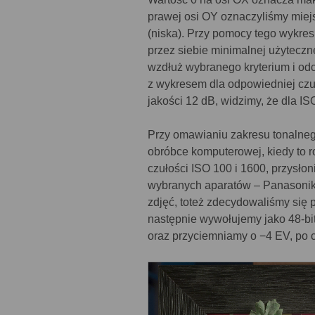
prawej osi OY oznaczyliśmy miejs
(niska). Przy pomocy tego wykr
przez siebie minimalnej użyteczn
wzdłuż wybranego kryterium i odcz
z wykresem dla odpowiedniej czuł
jakości 12 dB, widzimy, że dla I
Przy omawianiu zakresu tonalnego
obróbce komputerowej, kiedy to 
czułości ISO 100 i 1600, przysłon
wybranych aparatów – Panasonika 
zdjęć, toteż zdecydowaliśmy się 
następnie wywołujemy jako 48-bi
oraz przyciemniamy o −4 EV, po 