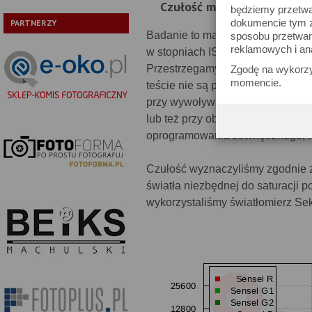
Czułość matrycy
będziemy przetwa
dokumencie tym zn
PARTNERZY
Badanie to ma na celu pokazanie z
sposobu przetwar
reklamowych i an
w stopniach ISO, której zgodność
Przestrzegamy zatem przed poch
Zgodę na wykorzy
momencie.
teście nie są powodem do zmartw
przy wywoływaniu pliku RAW (w k
lub też przy obróbce surowego pl
oprogramowania zewnętrznego, kt
Czułość wyznaczyliśmy zgodnie z
światła niezbędnej do saturacji 
wykorzystaliśmy światłomierz Sek