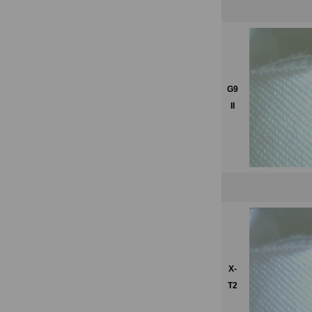
G9
II
X-
T2