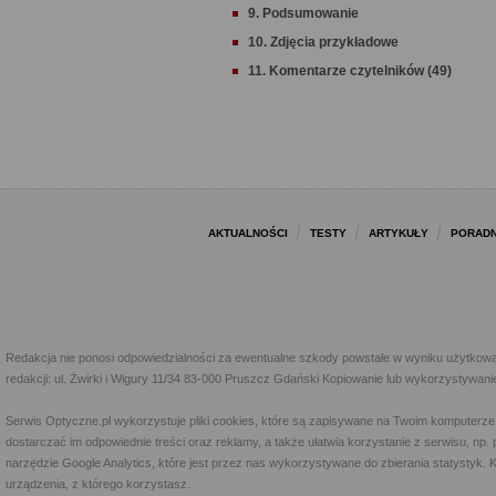
9. Podsumowanie
10. Zdjęcia przykładowe
11. Komentarze czytelników (49)
AKTUALNOŚCI
TESTY
ARTYKUŁY
PORADN
Redakcja nie ponosi odpowiedzialności za ewentualne szkody powstałe w wyniku użytkowa
redakcji: ul. Żwirki i Wigury 11/34 83-000 Pruszcz Gdański Kopiowanie lub wykorzystywan
Serwis Optyczne.pl wykorzystuje pliki cookies, które są zapisywane na Twoim komputerze
dostarczać im odpowiednie treści oraz reklamy, a także ułatwia korzystanie z serwisu, 
narzędzie Google Analytics, które jest przez nas wykorzystywane do zbierania statystyk. 
urządzenia, z którego korzystasz.