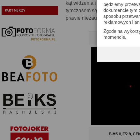
kąt widzenia i światło f/2.0 spod
będziemy przetwa
dokumencie tym zn
tymczasem są one minimalne. Ob
PARTNERZY
sposobu przetwar
prawie niezauważalnie. Brawo!
reklamowych i an
Zgodę na wykorzy
momencie.
E-M5 II, F/2.0, 
E-M5 II, F/2.8, 