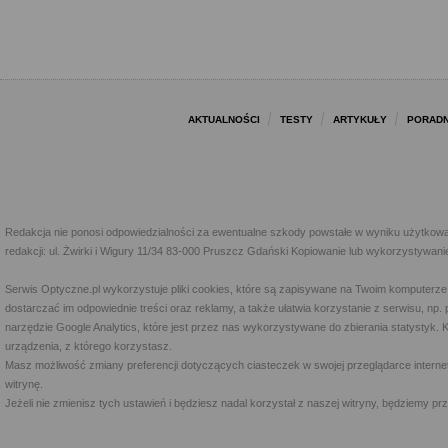
AKTUALNOŚCI
TESTY
ARTYKUŁY
PORADN
Redakcja nie ponosi odpowiedzialności za ewentualne szkody powstałe w wyniku użytkowa
redakcji: ul. Żwirki i Wigury 11/34 83-000 Pruszcz Gdański Kopiowanie lub wykorzystywan
Serwis Optyczne.pl wykorzystuje pliki cookies, które są zapisywane na Twoim komputerze
dostarczać im odpowiednie treści oraz reklamy, a także ułatwia korzystanie z serwisu, 
narzędzie Google Analytics, które jest przez nas wykorzystywane do zbierania statystyk. 
urządzenia, z którego korzystasz.
Masz możliwość zmiany preferencji dotyczących ciasteczek w swojej przeglądarce internet
witrynę.
Jeżeli nie zmienisz tych ustawień i będziesz nadal korzystał z naszej witryny, będziemy 