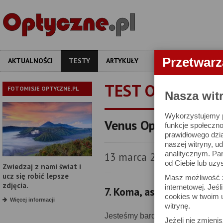
Przetwar
AKTUALNOŚCI
TESTY
ARTYKUŁY
APARATY
OBIEKT
TEST OBIEKTYW
FOTOMISJE OPTYCZNE.PL
Nasza wit
Wykorzystujemy pl
Venus Optics LAOWA 
funkcje społeczno
prawidłowego dzia
naszej witryny, 
analitycznym. Pa
13 marca 2023
od Ciebie lub uzy
Zwiedzaj z nami świat i
ucz się robić lepsze
Masz możliwość z
zdjęcia.
internetowej. Jeś
7. Koma, astygmatyzm i 
cookies w twoim u
Więcej informacji
witrynę.
Jesteśmy bardzo mile zaskoczeni
Jeżeli nie zmienis