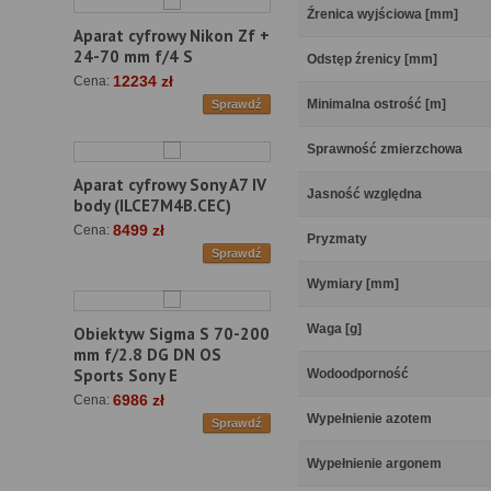
Źrenica wyjściowa [mm]
Aparat cyfrowy Nikon Zf +
24-70 mm f/4 S
Odstęp źrenicy [mm]
12234 zł
Cena:
Minimalna ostrość [m]
Sprawdź
Sprawność zmierzchowa
Aparat cyfrowy Sony A7 IV
Jasność względna
body (ILCE7M4B.CEC)
8499 zł
Cena:
Pryzmaty
Sprawdź
Wymiary [mm]
Waga [g]
Obiektyw Sigma S 70-200
mm f/2.8 DG DN OS
Sports Sony E
Wodoodporność
6986 zł
Cena:
Wypełnienie azotem
Sprawdź
Wypełnienie argonem