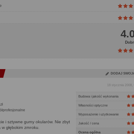
e
4.
Dobr
DODAJ SWOJ
18 stycznia 2008,
Budowa i jakość wykonania
zł
Własności optyczne
łprofesjonalne
Wyposażenie i użytkowanie
ie i sztywne gumy okularów. Nie zbyt
Jakość / cena
ła w głębokim zmroku.
Ocena ogólna