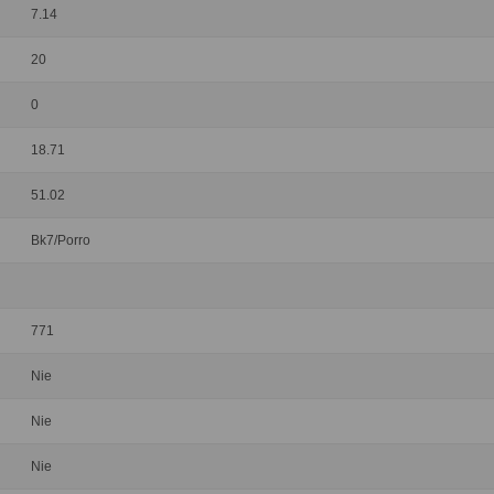
7.14
20
0
18.71
51.02
Bk7/Porro
771
Nie
Nie
Nie