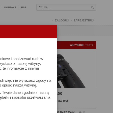
KONTAKT
RSS
ZALOGUJ
ZAREJESTRUJ
Q
FORUM
FOTOMISJE
NOWE TESTY
WSZYSTKIE TESTY
ściowe i analizować ruch w
rzystasz z naszej witryny,
te informacje z innymi
śli więc nie wyrażasz zgody na
b opuść naszą witrynę.
ek
ać Twoje dane zgodnie z naszą
Test Carl Zeiss SFL 8x50
ądarki i sposobu przetwarzania
Komentarze: 7
Czytaj test
Test Delta Optical Forest 8x42 Gen3
23