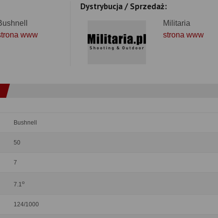
Dystrybucja / Sprzedaż:
Bushnell
Militaria
strona www
strona www
Bushnell
50
7
o
7.1
124/1000