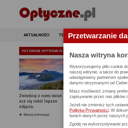
Przetwarzanie d
AKTUALNOŚCI
TESTY
ARTYKUŁY
APARATY
LORNETKI
FOTOMISJE OPTYCZNE.PL
Nasza witryna kor
Wykorzystujemy pliki cookie do
W bazie znajduj
naszej witrynie, a także do pra
udostępniamy partnerom społe
danymi otrzymanymi od Ciebie l
Proszę podać
Masz możliwość zmiany prefere
Zwiedzaj z nami świat i
Producent:
zapisywanie przez nas plików c
ucz się robić lepsze
Jeżeli nie zmienisz tych ustaw
Model:
zdjęcia.
Polityką Prywatności
. W dokume
Powiększenie:
Więcej informacji
twoich danych przez naszych p
Zgodę na wykorzystywanie pr
Średnica obiektywu: