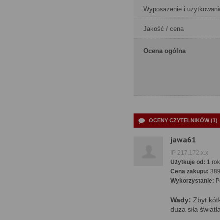
Wyposażenie i użytkowani
Jakość / cena
Ocena ogólna
OCENY CZYTELNIKÓW (1)
jawa61
IP 217.172.x.x
Użytkuje od:
1 rok
Cena zakupu:
389
Wykorzystanie:
Pó
Wady:
Zbyt kótk
duża siła świat