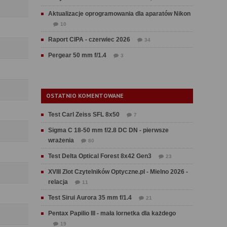
Aktualizacje oprogramowania dla aparatów Nikon
10
Raport CIPA - czerwiec 2026
34
Pergear 50 mm f/1.4
3
OSTATNIO KOMENTOWANE
Test Carl Zeiss SFL 8x50
7
Sigma C 18-50 mm f/2.8 DC DN - pierwsze
wrażenia
80
Test Delta Optical Forest 8x42 Gen3
23
XVIII Zlot Czytelników Optyczne.pl - Mielno 2026 -
relacja
11
Test Sirui Aurora 35 mm f/1.4
21
Pentax Papilio III - mała lornetka dla każdego
19