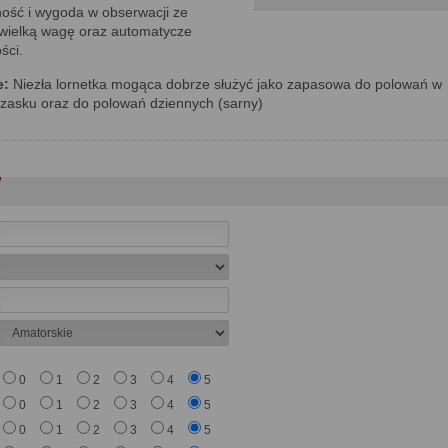
ość i wygoda w obserwacji ze
 wielką wagę oraz automatycze
ści.
e:
Niezła lornetka mogąca dobrze służyć jako zapasowa do polowań w
rzasku oraz do polowań dziennych (sarny)
0
1
2
3
4
5
0
1
2
3
4
5
0
1
2
3
4
5