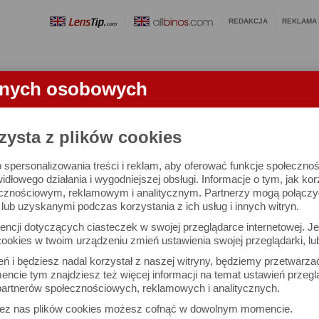
REDAKCJA
REKLAMA
anych osobowych
OBIEKTYWY
LORNETKI
SŁOWNICZEK
RANKINGI
FA
zysta z plików cookies
 spersonalizowania treści i reklam, aby oferować funkcje społeczno
e się 3019 lornetek i 1581 ocen.
widłowego działania i wygodniejszej obsługi. Informacje o tym, jak ko
cznościowym, reklamowym i analitycznym. Partnerzy mogą połączyć 
ub uzyskanymi podczas korzystania z ich usług i innych witryn.
 interesujące Cię parametry
ncji dotyczących ciasteczek w swojej przeglądarce internetowej. Je
Możesz też zrobić
ookies w twoim urządzeniu zmień ustawienia swojej przeglądarki, lu
własne porównanie lornet
ień i będziesz nadal korzystał z naszej witryny, będziemy przetwarz
ncie tym znajdziesz też więcej informacji na temat ustawień przegl
artnerów społecznościowych, reklamowych i analitycznych.
Porównaj lornetki
zez nas plików cookies możesz cofnąć w dowolnym momencie.