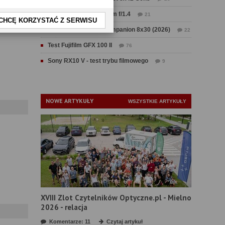
Test Sirui Aurora 35 mm f/1.4
21
CHCĘ KORZYSTAĆ Z SERWISU
Test Swarovski CL Companion 8x30 (2026)
22
Test Fujifilm GFX 100 II
76
Sony RX10 V - test trybu filmowego
9
NOWE ARTYKUŁY
WSZYSTKIE ARTYKUŁY
XVIII Zlot Czytelników Optyczne.pl - Mielno
2026 - relacja
Komentarze: 11
Czytaj artykuł