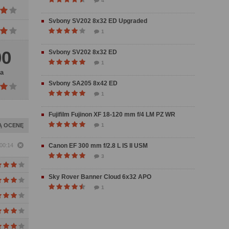
4
Svbony SV202 8x32 ED Upgraded
1
00
Svbony SV202 8x32 ED
1
a
Svbony SA205 8x42 ED
1
Fujifilm Fujinon XF 18-120 mm f/4 LM PZ WR
Ą OCENĘ
1
 00:14
Canon EF 300 mm f/2.8 L IS II USM
3
Sky Rover Banner Cloud 6x32 APO
1