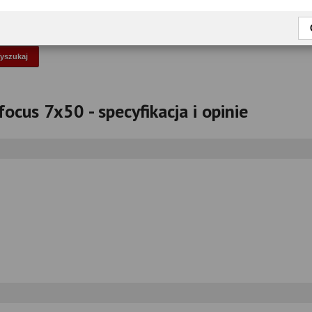
okaż tylko przetestowane modele
ocus 7x50 - specyfikacja i opinie