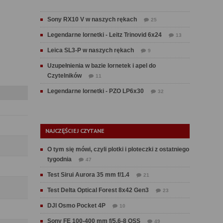
Sony RX10 V w naszych rękach
25
Legendarne lornetki - Leitz Trinovid 6x24
13
Leica SL3-P w naszych rękach
9
Uzupełnienia w bazie lornetek i apel do
Czytelników
11
Legendarne lornetki - PZO LP6x30
32
NAJCZĘŚCIEJ CZYTANE
O tym się mówi, czyli plotki i ploteczki z ostatniego
tygodnia
47
Test Sirui Aurora 35 mm f/1.4
21
Test Delta Optical Forest 8x42 Gen3
23
DJI Osmo Pocket 4P
10
Sony FE 100-400 mm f/5.6-8 OSS
49