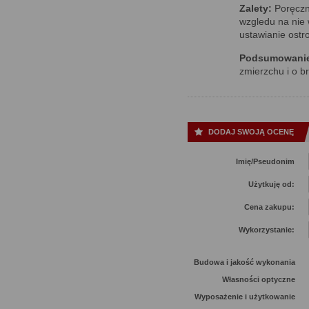
Zalety:
Poręczn
wzgledu na nie
ustawianie ostro
Podsumowani
zmierzchu i o b
DODAJ SWOJĄ OCENĘ
Imię/Pseudonim
Użytkuję od:
Cena zakupu:
Wykorzystanie:
Budowa i jakość wykonania
Własności optyczne
Wyposażenie i użytkowanie