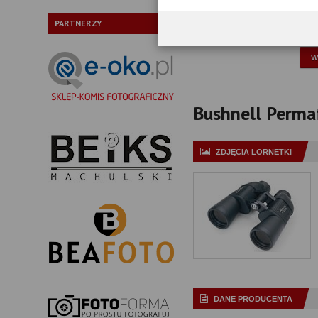
Typ pryzmatów:
PARTNERZY
P
Bushnell Permaf
ZDJĘCIA LORNETKI
DANE PRODUCENTA