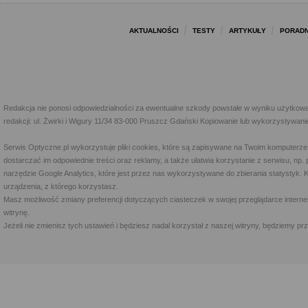
AKTUALNOŚCI
TESTY
ARTYKUŁY
PORADN
Redakcja nie ponosi odpowiedzialności za ewentualne szkody powstałe w wyniku użytkowa
redakcji: ul. Żwirki i Wigury 11/34 83-000 Pruszcz Gdański Kopiowanie lub wykorzystywan
Serwis Optyczne.pl wykorzystuje pliki cookies, które są zapisywane na Twoim komputerze
dostarczać im odpowiednie treści oraz reklamy, a także ułatwia korzystanie z serwisu, 
narzędzie Google Analytics, które jest przez nas wykorzystywane do zbierania statystyk. 
urządzenia, z którego korzystasz.
Masz możliwość zmiany preferencji dotyczących ciasteczek w swojej przeglądarce internet
witrynę.
Jeżeli nie zmienisz tych ustawień i będziesz nadal korzystał z naszej witryny, będziemy 