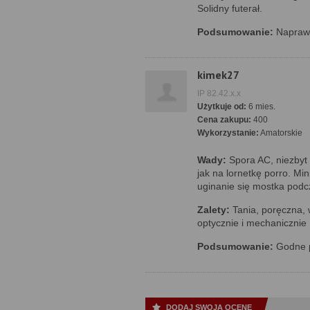
Solidny futerał.
Podsumowanie:
Naprawd
kimek27
IP 82.42.x.x
Użytkuje od:
6 mies.
Cena zakupu:
400
Wykorzystanie:
Amatorskie
Wady:
Spora AC, niezbyt 
jak na lornetkę porro. Mi
uginanie się mostka pod
Zalety:
Tania, poręczna, w
optycznie i mechanicznie
Podsumowanie:
Godne p
DODAJ SWOJĄ OCENĘ