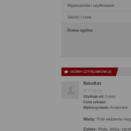
Wyposażenie i użytkowanie
Jakość / cena
Ocena ogólna
OCENY CZYTELNIKÓW (2)
RoboBat
IP 77.45.x.x
Użytkuje od:
3 mies.
Cena zakupu:
Wykorzystanie:
Amatorskie
Wady:
Pole widzenia mog
Zalety:
Mała, lekka, zgra