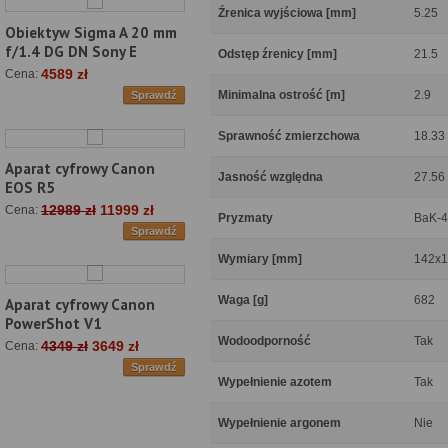
Źrenica wyjściowa [mm]
5.25
Obiektyw Sigma A 20 mm
f/1.4 DG DN Sony E
Odstęp źrenicy [mm]
21.5
4589 zł
Cena:
Minimalna ostrość [m]
2.9
Sprawdź
Sprawność zmierzchowa
18.33
Aparat cyfrowy Canon
Jasność względna
27.56
EOS R5
12989 zł
11999 zł
Cena:
Pryzmaty
BaK-4
Sprawdź
Wymiary [mm]
142x
Waga [g]
682
Aparat cyfrowy Canon
PowerShot V1
Wodoodporność
Tak
4349 zł
3649 zł
Cena:
Sprawdź
Wypełnienie azotem
Tak
Wypełnienie argonem
Nie