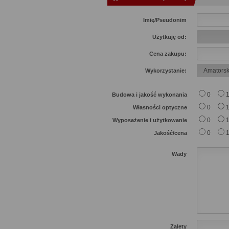
Imię/Pseudonim
Użytkuję od:
Cena zakupu:
Wykorzystanie:
0
Budowa i jakość wykonania
0
Własności optyczne
0
Wyposażenie i użytkowanie
0
Jakość/cena
Wady
Zalety