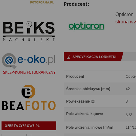
Producent:
Opticron
strona w
SPECYFIKACJA LORNETKI
Producent
Optic
Średnica obiektywu [mm]
42
Powiększenie [x]
8
Pole widzenia kątowe
o
6.5
OFERTA CYFROWE.PL
Pole widzenia liniowe [m/m]
114/1