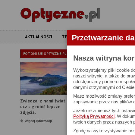
Przetwarzanie d
AKTUALNOŚCI
TESTY
ARTYKUŁY
APARATY
ARTYKUŁY
FOTOMISJE OPTYCZNE.PL
Nasza witryna kor
Wykorzystujemy pliki cookie do
Delta Optical T
naszej witrynie, a także do pra
udostępniamy partnerom społe
kieszeni
danymi otrzymanymi od Ciebie l
Masz możliwość zmiany prefere
Zwiedzaj z nami świat i
zapisywanie przez nas plików c
14 grudnia 2020
ucz się robić lepsze
Jeżeli nie zmienisz tych ustaw
zdjęcia.
Polityką Prywatności
. W dokume
Więcej informacji
twoich danych przez naszych p
KOMENTARZE CZYTELNIKÓ
Zgodę na wykorzystywanie pr