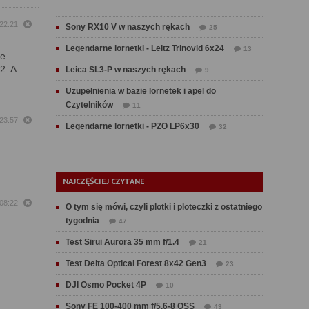
 22:21
Sony RX10 V w naszych rękach
25
Legendarne lornetki - Leitz Trinovid 6x24
13
ze
2. A
Leica SL3-P w naszych rękach
9
Uzupełnienia w bazie lornetek i apel do
Czytelników
11
 23:57
Legendarne lornetki - PZO LP6x30
32
NAJCZĘŚCIEJ CZYTANE
 08:22
O tym się mówi, czyli plotki i ploteczki z ostatniego
tygodnia
47
Test Sirui Aurora 35 mm f/1.4
21
Test Delta Optical Forest 8x42 Gen3
23
DJI Osmo Pocket 4P
10
Sony FE 100-400 mm f/5.6-8 OSS
43