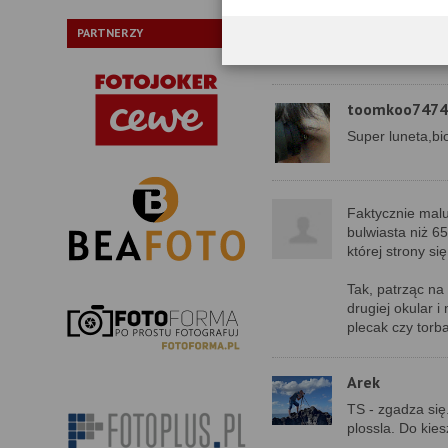
mzksiak
PARTNERZY
Super artykul.. 
luneta. Szkoda 
toomkoo7474
Super luneta,bio
Faktycznie malu
bulwiasta niż 6
której strony się
Tak, patrząc na
drugiej okular i
plecak czy torba
Arek
TS - zgadza się
plossla. Do kies