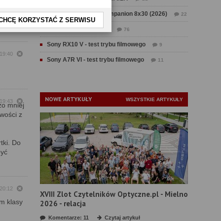
 18:46
Test Swarovski CL Companion 8x30 (2026)
22
dzo zacna
CHCĘ KORZYSTAĆ Z SERWISU
żało
Test Fujifilm GFX 100 II
76
Sony RX10 V - test trybu filmowego
9
 19:40
Sony A7R VI - test trybu filmowego
11
NOWE ARTYKUŁY
WSZYSTKIE ARTYKUŁY
 19:43
żo mniej
iwości z
tki. Do
być
 20:12
XVIII Zlot Czytelników Optyczne.pl - Mielno
m klasy
2026 - relacja
Komentarze: 11
Czytaj artykuł