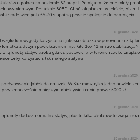
kularów o polach na poziomie 82 stopni. Pamiętam, że one miały pro
ełnowymiarowym Pentaksie 80ED. Choć jak pisałem w tekście, Vixen
sobie radę więc pola 65-70 stopni są pewnie spokojnie do ogarnięcia.
15 grudnia 2020,
 względem wygody korzystania i jakości obrazka w porównaniu z tą lu
ę lornetka z duzym powiekszeniem np. Kite 16x 42mm ze stabilizacją ?
z tą lunetą statyw trzeba gdzieś postawić, a w terenie rzadko znajdzie
jsce zeby korzystac z tak malego statywu
15 grudnia 2020,
ę porównywanie jabłek do gruszek. W Kite masz tylko jedno powiększen
, przy jednocześnie mniejszym obiektywie i cenie prawie 5000 zł.
15 grudnia 2020,
 tej lunety dodasz normalny statyw, plus te kilka okularów to waga i roz
.
15 grudnia 2020,