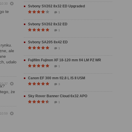
 10:30
Svbony SV202 8x32 ED Upgraded
go te
1
Svbony SV202 8x32 ED
1
Svbony SA205 8x42 ED
 rynku.
1
zne, ale
cane
Fujifilm Fujinon XF 18-120 mm f/4 LM PZ WR
ch, udało
1
Canon EF 300 mm f/2.8 L IS II USM
 10:37
3
ak?
tego, że
Sky Rover Banner Cloud 6x32 APO
1
 10:59