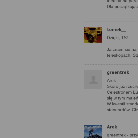
Idealna na parap
Dla początkują
tomek__
Dzięki, TS!
Ja znam się na o
teleskopach. St
greentrek
Arek
Skoro już rzuci
Celestronem Lu
się w tym male
W kwestii standa
standardów. Chw
Arek
greentrek - prz