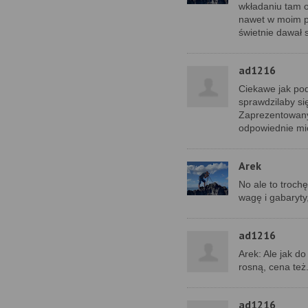
wkładaniu tam o
nawet w moim p
świetnie dawał 
ad1216
Ciekawe jak pod
sprawdzilaby si
Zaprezentowany 
odpowiednie mie
Arek
No ale to troch
wagę i gabaryty
ad1216
Arek: Ale jak do
rosną, cena też
ad1216