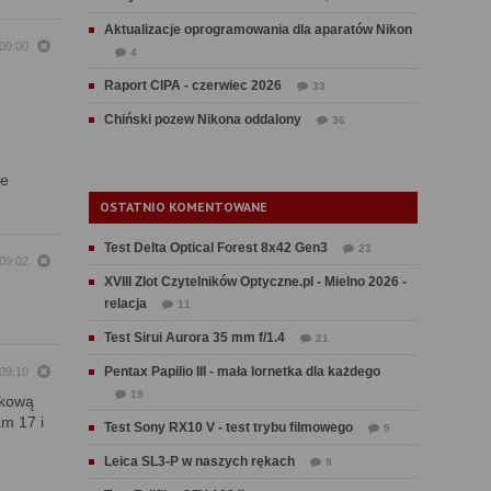
Aktualizacje oprogramowania dla aparatów Nikon
 09:00
4
Raport CIPA - czerwiec 2026
33
Chiński pozew Nikona oddalony
36
ie
OSTATNIO KOMENTOWANE
Test Delta Optical Forest 8x42 Gen3
23
 09:02
XVIII Zlot Czytelników Optyczne.pl - Mielno 2026 -
relacja
11
Test Sirui Aurora 35 mm f/1.4
21
Pentax Papilio III - mała lornetka dla każdego
 09:10
19
skową
am 17 i
Test Sony RX10 V - test trybu filmowego
9
Leica SL3-P w naszych rękach
9