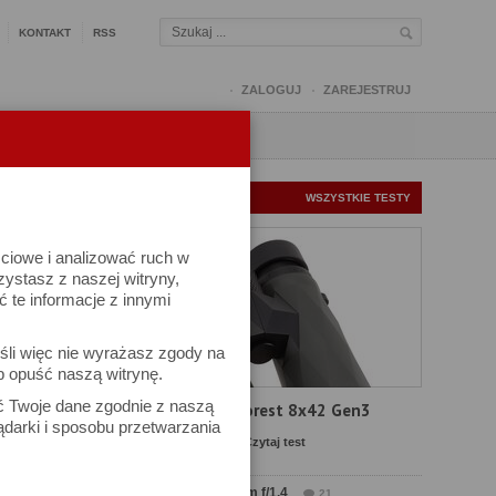
KONTAKT
RSS
ZALOGUJ
ZAREJESTRUJ
Q
FORUM
FOTOMISJE
NOWE TESTY
WSZYSTKIE TESTY
ściowe i analizować ruch w
ej
rzystasz z naszej witryny,
te informacje z innymi
śli więc nie wyrażasz zgody na
b opuść naszą witrynę.
kuj
iel się
ać Twoje dane zgodnie z naszą
Test Delta Optical Forest 8x42 Gen3
ądarki i sposobu przetwarzania
Komentarze: 23
Czytaj test
MENTARZ
Test Sirui Aurora 35 mm f/1.4
21