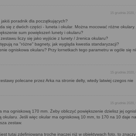
15 grudnia 2020,
 jakiś poradnik dla początkujących?
da się z dwóch części - luneta i okular. Można mocować różne okulary.
ększenie sum powiększeń lunety i okularu?
zestawu liczy się jako wyjście z lunety / źrenica okularu?
tępują na "różne" bagnety, jak wygląda kwestia standaryzacji?
nie ogniskowa okularu? Przy lornetkach tego parametru w ogóle się n
15 grudnia 2020,
zestawy polecane przez Arka na stronie delty, wtedy latwiej czegos nie
15 grudnia 2020,
a ma ogniskową 170 mm. Żeby obliczyć powiększenie dzielisz jej ogni
 okularu. Jeśli więc okular ma ogniskową 10 mm, to 170 na 10 daje n
ksza zestaw.
est tutaj zdefiniowana trochę inaczej niż w obiektywach foto, to znaczy