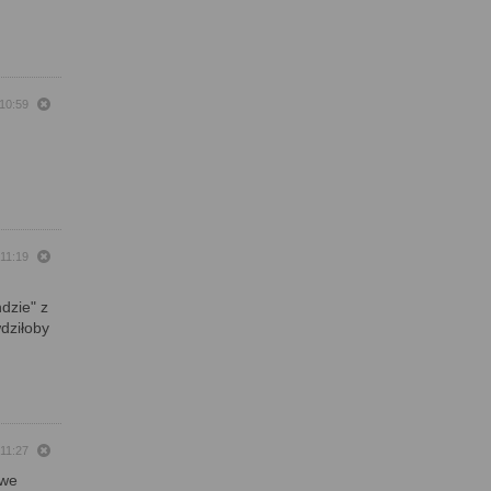
 10:59
 11:19
dzie" z
dziłoby
 11:27
 we