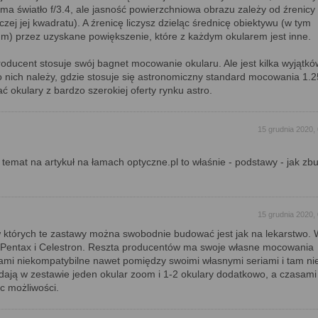
 ma światło f/3.4, ale jasność powierzchniowa obrazu zależy od źrenicy
czej jej kwadratu). A źrenicę liczysz dzieląc średnicę obiektywu (w tym
m) przez uzyskane powiększenie, które z każdym okularem jest inne.
oducent stosuje swój bagnet mocowanie okularu. Ale jest kilka wyjątków
o nich należy, gdzie stosuje się astronomiczny standard mocowania 1.2
ć okulary z bardzo szerokiej oferty rynku astro.
15 grudnia 2020,
 temat na artykuł na łamach optyczne.pl to właśnie - podstawy - jak z
15 grudnia 2020,
 w których te zastawy można swobodnie budować jest jak na lekarstwo.
, Pentax i Celestron. Reszta producentów ma swoje własne mocowania
ami niekompatybilne nawet pomiędzy swoimi własnymi seriami i tam ni
dają w zestawie jeden okular zoom i 1-2 okulary dodatkowo, a czasam
ec możliwości.