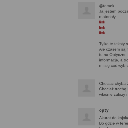
@tomek_
Ja jestem począ
materiały:
link
link
link
Tylko te teksty 
Ale czasem są n
tu na Optyczne 
informacje, a t
mi się coś wybr
Chociaż chyba ź
Chociaż trochę 
właśnie zależy 
opty
Akurat do kaja
Bo gdzie w tere