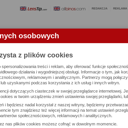
REDAKCJA
REKLAMA
anych osobowych
OBIEKTYWY
LORNETKI
SŁOWNICZEK
RANKINGI
FA
zysta z plików cookies
 spersonalizowania treści i reklam, aby oferować funkcje społeczno
itanium 50ED - duże powiększenie w nasz
widłowego działania i wygodniejszej obsługi. Informacje o tym, jak ko
cznościowym, reklamowym i analitycznym. Partnerzy mogą połączyć 
ub uzyskanymi podczas korzystania z ich usług i innych witryn.
ncji dotyczących ciasteczek w swojej przeglądarce internetowej. Je
ookies w twoim urządzeniu zmień ustawienia swojej przeglądarki, lu
Arkadiusz Olech
Dru
Komentarze: 55
Podz
ień i będziesz nadal korzystał z naszej witryny, będziemy przetwarz
ncie tym znajdziesz też więcej informacji na temat ustawień przegl
artnerów społecznościowych, reklamowych i analitycznych.
W (55)
NAPISZ KO
zez nas plików cookies możesz cofnąć w dowolnym momencie.