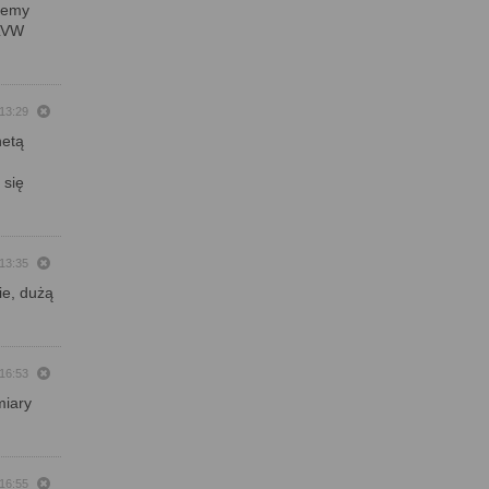
blemy
 LVW
 13:29
netą
 się
 13:35
ie, dużą
 16:53
miary
 16:55