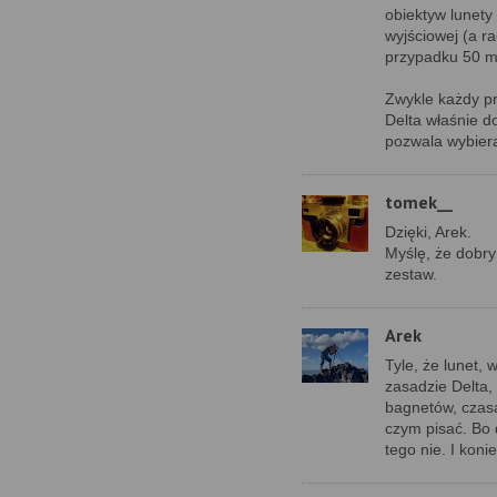
obiektyw lunety
wyjściowej (a ra
przypadku 50 m
Zwykle każdy pr
Delta właśnie d
pozwala wybiera
tomek__
Dzięki, Arek.
Myślę, że dobry
zestaw.
Arek
Tyle, że lunet,
zasadzie Delta
bagnetów, czas
czym pisać. Bo 
tego nie. I koni