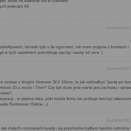
et, stolik na balkonie lub w czatowni.
cych polecam 65.
15 grudnia 2020,
biektywach, lornetki tyle o ile ogarniam, nie mam pojęcia o lunetach i
ąd w tych aspektach potrzebuję zacząć naukę od zera :)
15 grudnia 2020,
łeś zestaw z drogim Vixenem SLV 10mm, to jak widziałbyś "jazdę po ban
minos 10 a może i 7mm? Czy tak duże pole warte jest zachodu i spraw
ństwie?
ryzacji - to piękna idea, póki każda firma nie próbuje tworzyć własnych
ała Pentaxowi i Delcie ;-)
15 grudnia 2020,
y tak małych rozmiarach lunety i jej pryzmatów byłbym bardzo ostrożny