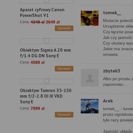
Aparat cyfrowy Canon
tomek__
PowerShot V1
Możecie polecić
4349 zł
3649 zł
Cena:
Urządzenie skła
Sprawdź
Czy łączne powi
Jak czy jasność 
Czy okulary wys
Jakie ma znacze
Obiektyw Sigma A 20 mm
omawia.
f/1.4 DG DN Sony E
4589 zł
Cena:
Sprawdź
zbytek3
Albo po prostu 
zapomniec...
Obiektyw Tamron 35-150
mm f/2-2.8 DI III VXD
Arek
Sony E
7099 zł
tomek__ - lunet
Cena:
przez ogniskową
Sprawdź
tyle razy powię
Jasność układu j