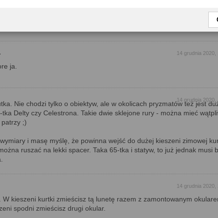
14 grudnia 2020,
Z lunet delty poznałem starszego brata(czy tam siostre😉) i jest to bar
że wyraznie podrożała ale z drugiej strony co ostatnimi czasy nie podro
14 grudnia 2020,
re ja.
14 grudnia 2020,
tka. Nie chodzi tylko o obiektyw, ale w okolicach pryzmatów też jest du
5-tka Delty czy Celestrona. Takie dwie sklejone rury - można mieć wątpl
 patrzy ;)
 wymiary i masę myślę, że powinna wejść do dużej kieszeni zimowej kur
 można ruszać na lekki spacer. Taka 65-tka i statyw, to już jednak musi 
.
14 grudnia 2020,
. W kieszeni kurtki zmieścisz tą lunetę razem z zamontowanym okulare
zeni spodni zmieścisz drugi okular.