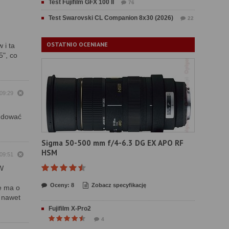
Test Fujifilm GFX 100 II
76
Test Swarovski CL Companion 8x30 (2026)
22
OSTATNIO OCENIANE
 i ta
5", co
 09:29
budować
Sigma 50-500 mm f/4-6.3 DG EX APO RF
HSM
 09:51
 W
Oceny: 8
Zobacz specyfikację
e ma o
i nawet
Fujifilm X-Pro2
4