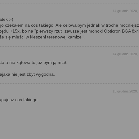
14 grudnia 2020,
tek :-)
go czekałem na coś takiego. Ale celowałbym jednak w trochę mocniejs
zędu +15x, bo na "pierwszy rzut" zawsze jest monokl Opticron BGA 8x4
że się mieści w kieszeni terenowej kamizeli.
14 grudnia 2020,
ta a nie kątowa to już bym ją miał.
ajaka nie jest zbyt wygodna.
15 grudnia 2020,
upujesz coś takiego: