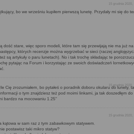
15 grudnia 2020,
tkujący, bo we wrześniu kupiłem pierwszą lunetę. Przydały mi się do te
są dość stare, więc sporo modeli, które tam się przewijają nie ma już na
astępcy, których recenzje można wygrzebać w sieci (raczej anglojęzyc
też są artykuły o paru lunetach). No i tak trochę składając te porozrzu
rochę pytając na Forum i korzystając ze swoich doświadczeń lornetkowy
ać.
15 grudnia 2020,
le Cię zrozumiałem, bo pytałeś o poradnik doboru okularu do lunety, t
informacji o tym znajdziesz też pod moimi linkami, ja tak doszedłęm do 
mi bardzo na mocowaniu 1.25''
15 grudnia 2020,
ka kątowa w sam raz z tym zabawkowym statywem.
nie postawisz taki mikro statyw?