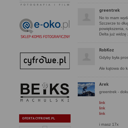
greentrek
No to mam wyda
Szczerze to dłu
powiększenia, r
Delta już widzę 
RobKoz
Gdyby była pros
Ale kątowa do k
Arek
greentrek - dok
link
link
link
OFERTA CYFROWE.PL
i masz 17x