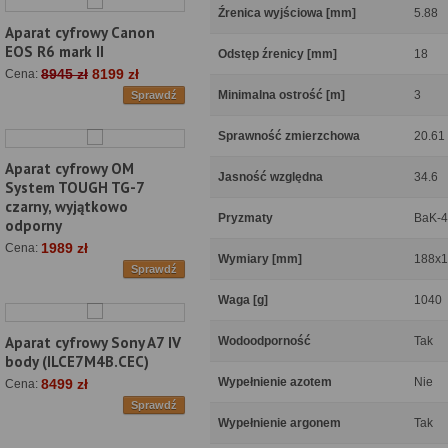
Źrenica wyjściowa [mm]
5.88
Aparat cyfrowy Canon
EOS R6 mark II
Odstęp źrenicy [mm]
18
8945 zł
8199 zł
Cena:
Minimalna ostrość [m]
3
Sprawdź
Sprawność zmierzchowa
20.61
Aparat cyfrowy OM
Jasność względna
34.6
System TOUGH TG-7
czarny, wyjątkowo
Pryzmaty
BaK-4
odporny
1989 zł
Cena:
Wymiary [mm]
188x
Sprawdź
Waga [g]
1040
Aparat cyfrowy Sony A7 IV
Wodoodporność
Tak
body (ILCE7M4B.CEC)
Wypełnienie azotem
Nie
8499 zł
Cena:
Sprawdź
Wypełnienie argonem
Tak