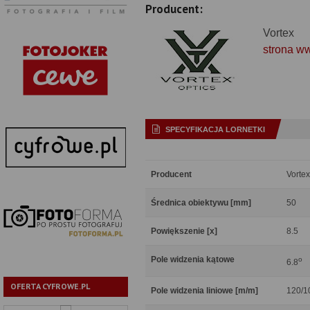
Producent:
Vortex
strona w
SPECYFIKACJA LORNETKI
Producent
Vortex
Średnica obiektywu [mm]
50
Powiększenie [x]
8.5
Pole widzenia kątowe
o
6.8
OFERTA CYFROWE.PL
Pole widzenia liniowe [m/m]
120/1