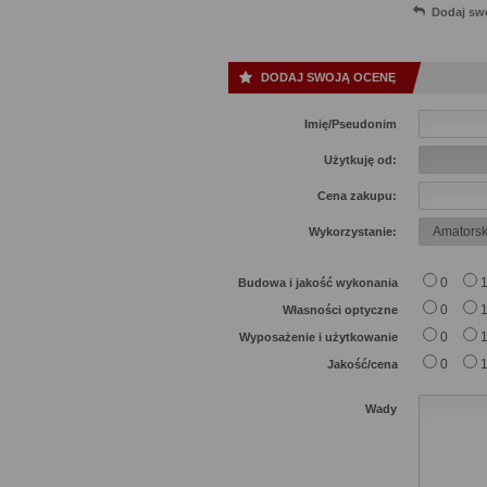
Dodaj sw
DODAJ SWOJĄ OCENĘ
Imię/Pseudonim
Użytkuję od:
Cena zakupu:
Wykorzystanie:
0
Budowa i jakość wykonania
0
Własności optyczne
0
Wyposażenie i użytkowanie
0
Jakość/cena
Wady