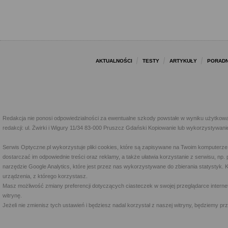
AKTUALNOŚCI
TESTY
ARTYKUŁY
PORADN
Redakcja nie ponosi odpowiedzialności za ewentualne szkody powstałe w wyniku użytkowa
redakcji: ul. Żwirki i Wigury 11/34 83-000 Pruszcz Gdański Kopiowanie lub wykorzystywan
Serwis Optyczne.pl wykorzystuje pliki cookies, które są zapisywane na Twoim komputerze
dostarczać im odpowiednie treści oraz reklamy, a także ułatwia korzystanie z serwisu, 
narzędzie Google Analytics, które jest przez nas wykorzystywane do zbierania statystyk. 
urządzenia, z którego korzystasz.
Masz możliwość zmiany preferencji dotyczących ciasteczek w swojej przeglądarce internet
witrynę.
Jeżeli nie zmienisz tych ustawień i będziesz nadal korzystał z naszej witryny, będziemy 