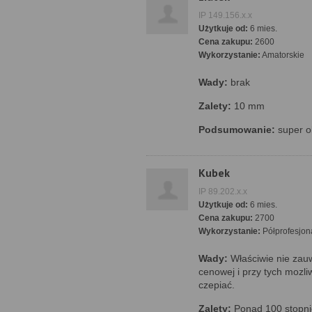
IP 149.156.x.x
Użytkuje od:
6 mies.
Cena zakupu:
2600
Wykorzystanie:
Amatorskie
Wady:
brak
Zalety:
10 mm
Podsumowanie:
super o
Kubek
IP 89.202.x.x
Użytkuje od:
6 mies.
Cena zakupu:
2700
Wykorzystanie:
Półprofesjon
Wady:
Właściwie nie zauw
cenowej i przy tych mozli
czepiać.
Zalety:
Ponad 100 stopnie