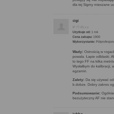
dla tej Sigmy mieszane uc
cigi
IP 77.65.x.x
Użytkuje od:
1 rok
Cena zakupu:
1900
Wykorzystanie:
Półprofesjon
Wady:
Ostrością w rogach
powala. Łapie odblaski. A
to tego FF na kilka metró
Wysłałbym do kalibracji, a
egzamin.
Zalety:
Da się używać od p
b.dobze. Dobry zakres og
Podsumowanie:
Ogólnie
bezużyteczny AF nie stan
jubba