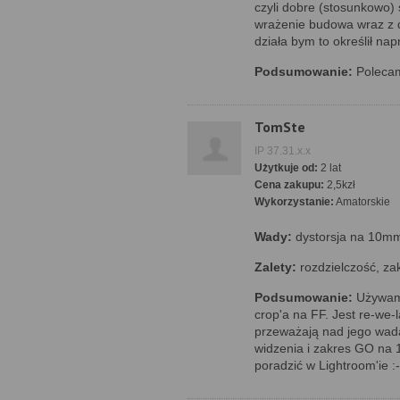
czyli dobre (stosunkowo) 
wrażenie budowa wraz z d
działa bym to określił na
Podsumowanie:
Polecam
TomSte
IP 37.31.x.x
Użytkuje od:
2 lat
Cena zakupu:
2,5kzł
Wykorzystanie:
Amatorskie
Wady:
dystorsja na 10mm
Zalety:
rozdzielczość, za
Podsumowanie:
Używam t
crop'a na FF. Jest re-we
przeważają nad jego wada
widzenia i zakres GO na
poradzić w Lightroom'ie :-