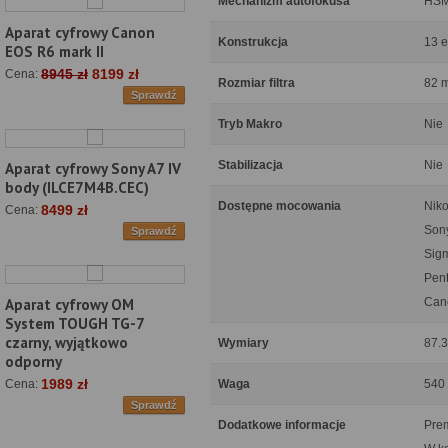
Mechanizm autofokusa
HS
Aparat cyfrowy Canon
Konstrukcja
13 e
EOS R6 mark II
8945 zł
8199 zł
Cena:
Rozmiar filtra
82 
Sprawdź
Tryb Makro
Nie
Stabilizacja
Nie
Aparat cyfrowy Sony A7 IV
body (ILCE7M4B.CEC)
Dostępne mocowania
Niko
8499 zł
Cena:
Sony
Sprawdź
Sig
Pen
Can
Aparat cyfrowy OM
System TOUGH TG-7
czarny, wyjątkowo
Wymiary
87.3
odporny
1989 zł
Waga
540
Cena:
Sprawdź
Dodatkowe informacje
Prem