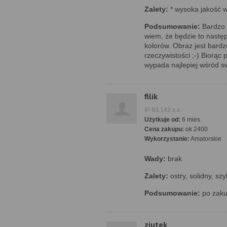
Zalety:
* wysoka jakość w
Podsumowanie:
Bardzo 
wiem, że będzie to następ
kolorów. Obraz jest bardz
rzeczywistości ;-) Biorąc 
wypada najlepiej wśród s
filik
IP 83.142.x.x
Użytkuje od:
6 mies.
Cena zakupu:
ok 2400
Wykorzystanie:
Amatorskie
Wady:
brak
Zalety:
ostry, solidny, sz
Podsumowanie:
po zakup
ziutek