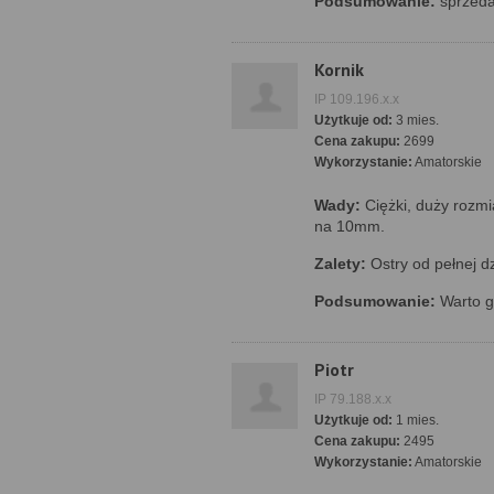
Podsumowanie:
sprzeda
Kornik
IP 109.196.x.x
Użytkuje od:
3 mies.
Cena zakupu:
2699
Wykorzystanie:
Amatorskie
Wady:
Ciężki, duży rozmiar
na 10mm.
Zalety:
Ostry od pełnej dz
Podsumowanie:
Warto g
Piotr
IP 79.188.x.x
Użytkuje od:
1 mies.
Cena zakupu:
2495
Wykorzystanie:
Amatorskie