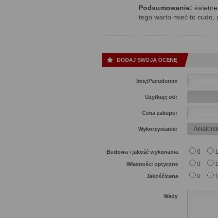
Podsumowanie:
świetne 
tego warto mieć to cudo,
DODAJ SWOJĄ OCENĘ
Imię/Pseudonim
Użytkuję od:
Cena zakupu:
Wykorzystanie:
0
Budowa i jakość wykonania
0
Własności optyczne
0
Jakość/cena
Wady