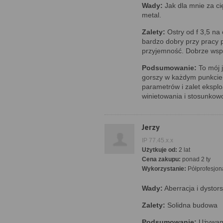
Wady:
Jak dla mnie za cię
metal.
Zalety:
Ostry od f 3,5 na
bardzo dobry przy pracy p
przyjemność. Dobrze wsp
Podsumowanie:
To mój j
gorszy w każdym punkcie
parametrów i zalet eksplo
winietowania i stosunkow
Jerzy
IP 77.45.x.x
Użytkuje od:
2 lat
Cena zakupu:
ponad 2 ty
Wykorzystanie:
Półprofesjon
Wady:
Aberracja i dystors
Zalety:
Solidna budowa
Podsumowanie:
Używam 