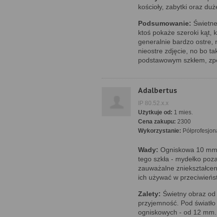
kościoły, zabytki oraz duż
Podsumowanie:
Świetne 
ktoś pokaże szeroki kąt, 
generalnie bardzo ostre, 
nieostre zdjęcie, no bo ta
podstawowym szkłem, zpo
Adalbertus
IP 80.52.x.x
Użytkuje od:
1 mies.
Cena zakupu:
2300
Wykorzystanie:
Półprofesjon
Wady:
Ogniskowa 10 mm l
tego szkła - mydełko poz
zauważalne zniekształceni
ich używać w przeciwieńs
Zalety:
Świetny obraz od 
przyjemność. Pod światło 
ogniskowych - od 12 mm.