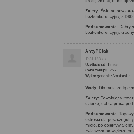
da się znieść, to nie sprzę
Zalety:
Świetne odwzorowa
bezkonkurencyjny, z D90 
Podsumowanie:
Dobry s
bezkonkurencyjny. Godny 
AntyPOlak
IP 31.183.x.x
Użytkuje od:
1 mies.
Cena zakupu:
!499
Wykorzystanie:
Amatorskie
Wady:
Dla mnie za tą cen
Zalety:
Powalająca rozdzi
dziurze, dobra praca pod 
Podsumowanie:
Topowy 
ostrości dla poszczególn
mikro, bo obiektyw Sigmy 
zwłaszcza na większe odl