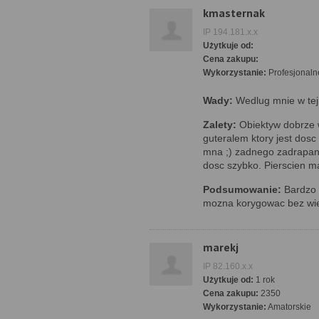
kmasternak
IP 194.181.x.x
Użytkuje od:
Cena zakupu:
Wykorzystanie:
Profesjonaln
Wady:
Wedlug mnie w tej
Zalety:
Obiektyw dobrze 
guteralem ktory jest dosc
mna ;) zadnego zadrapania
dosc szybko. Pierscien m
Podsumowanie:
Bardzo d
mozna korygowac bez wie
marekj
IP 82.160.x.x
Użytkuje od:
1 rok
Cena zakupu:
2350
Wykorzystanie:
Amatorskie