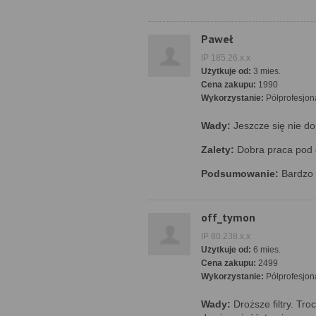
Paweł
IP 185.26.x.x
Użytkuje od:
3 mies.
Cena zakupu:
1990
Wykorzystanie:
Półprofesjon
Wady:
Jeszcze się nie do
Zalety:
Dobra praca pod o
Podsumowanie:
Bardzo d
off_tymon
IP 80.238.x.x
Użytkuje od:
6 mies.
Cena zakupu:
2499
Wykorzystanie:
Półprofesjon
Wady:
Droższe filtry. Tr