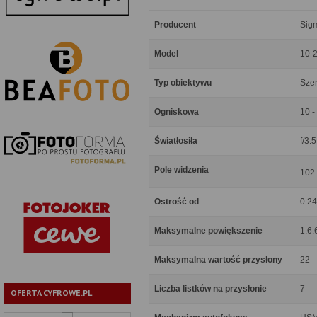
Producent
Sig
Model
10-
Typ obiektywu
Sze
Ogniskowa
10 
Światłosiła
f/3.5
Pole widzenia
102.
Ostrość od
0.2
Maksymalne powiększenie
1:6.
Maksymalna wartość przysłony
22
Liczba listków na przysłonie
7
OFERTA CYFROWE.PL