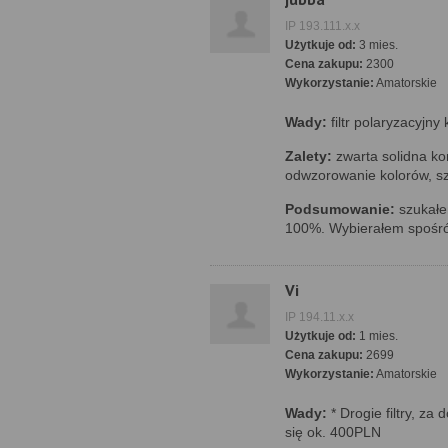
IP 193.111.x.x
Użytkuje od:
3 mies.
Cena zakupu:
2300
Wykorzystanie:
Amatorskie
Wady:
filtr polaryzacyjn
Zalety:
zwarta solidna ko
odwzorowanie kolorów, sz
Podsumowanie:
szukałe
100%. Wybierałem spośró
Vi
IP 194.11.x.x
Użytkuje od:
1 mies.
Cena zakupu:
2699
Wykorzystanie:
Amatorskie
Wady:
* Drogie filtry, za 
się ok. 400PLN