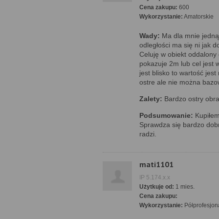
Cena zakupu:
600
Wykorzystanie:
Amatorskie
Wady:
Ma dla mnie jedną
odległości ma się ni jak d
Celuję w obiekt oddalony
pokazuje 2m lub cel jest 
jest blisko to wartość je
ostre ale nie można bazo
Zalety:
Bardzo ostry obraz
Podsumowanie:
Kupiłem 
Sprawdza się bardzo dobr
radzi.
mati1101
IP 5.174.x.x
Użytkuje od:
1 mies.
Cena zakupu:
Wykorzystanie:
Półprofesjon