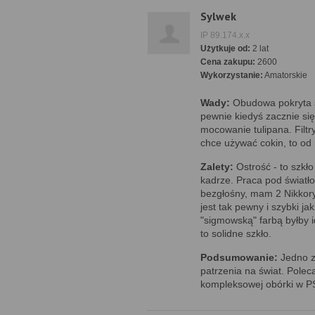
Sylwek
IP 89.174.x.x
Użytkuje od:
2 lat
Cena zakupu:
2600
Wykorzystanie:
Amatorskie
Wady:
Obudowa pokryta s
pewnie kiedyś zacznie si
mocowanie tulipana. Filtr
chce używać cokin, to od
Zalety:
Ostrość - to szkł
kadrze. Praca pod światło
bezgłośny, mam 2 Nikkory
jest tak pewny i szybki ja
"sigmowską" farbą byłby i
to solidne szkło.
Podsumowanie:
Jedno z
patrzenia na świat. Polec
kompleksowej obórki w P