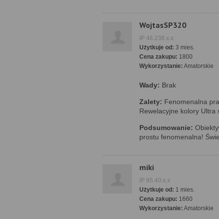
WojtasSP320
IP 46.238.x.x
Użytkuje od:
3 mies.
Cena zakupu:
1800
Wykorzystanie:
Amatorskie
Wady:
Brak
Zalety:
Fenomenalna prac
Rewelacyjne kolory Ultra
Podsumowanie:
Obiektyw
prostu fenomenalna! Świe
miki
IP 95.40.x.x
Użytkuje od:
1 mies.
Cena zakupu:
1660
Wykorzystanie:
Amatorskie