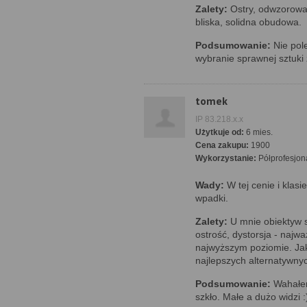
Zalety:
Ostry, odwzorowan
bliska, solidna obudowa.
Podsumowanie:
Nie pol
wybranie sprawnej sztuki 
tomek
IP 83.218.x.x
Użytkuje od:
6 mies.
Cena zakupu:
1900
Wykorzystanie:
Półprofesjon
Wady:
W tej cenie i klas
wpadki.
Zalety:
U mnie obiektyw s
ostrość, dystorsja - najw
najwyższym poziomie. Jak
najlepszych alternatywny
Podsumowanie:
Wahałem
szkło. Małe a dużo widzi :