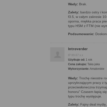
Wady:
Brak.
Zalety:
bardzo ostry i kon
f3.5, w całym zakresie 1
oporna, miękka praca pier
typu HSM z FTM (nie wyma
Podsumowanie:
Doskonał
Introverder
IP 89.67.x.x
Użytkuje od:
1 rok
Cena zakupu:
Taka jaka
Wykorzystanie:
Amatorskie
Wady:
Trochę nieostre rog
uprzykrzającym pracy z t
przeciwsłoneczna trzymaj
honoru" Czasem łapią się 
typu trochę występuje.
Zalety:
Fajny deal myślę,