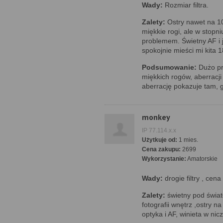
Wady:
Rozmiar filtra.
Zalety:
Ostry nawet na 10
miękkie rogi, ale w stopni
problemem. Świetny AF i j
spokojnie mieści mi kita 
Podsumowanie:
Dużo prz
miękkich rogów, aberracji
aberrację pokazuje tam, 
monkey
IP 77.114.x.x
Użytkuje od:
1 mies.
Cena zakupu:
2699
Wykorzystanie:
Amatorskie
Wady:
drogie filtry , cena
Zalety:
świetny pod światł
fotografii wnętrz ,ostry n
optyka i AF, winieta w ni