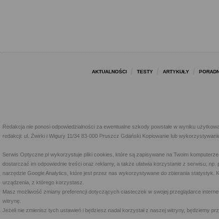
AKTUALNOŚCI
TESTY
ARTYKUŁY
PORADN
Redakcja nie ponosi odpowiedzialności za ewentualne szkody powstałe w wyniku użytkowa
redakcji: ul. Żwirki i Wigury 11/34 83-000 Pruszcz Gdański Kopiowanie lub wykorzystywan
Serwis Optyczne.pl wykorzystuje pliki cookies, które są zapisywane na Twoim komputerze
dostarczać im odpowiednie treści oraz reklamy, a także ułatwia korzystanie z serwisu, 
narzędzie Google Analytics, które jest przez nas wykorzystywane do zbierania statystyk. 
urządzenia, z którego korzystasz.
Masz możliwość zmiany preferencji dotyczących ciasteczek w swojej przeglądarce internet
witrynę.
Jeżeli nie zmienisz tych ustawień i będziesz nadal korzystał z naszej witryny, będziemy 