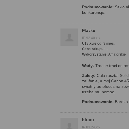
Podsumowanie:
Szkło ab
konkurencję.
Macko
IP 92.40.x.x
Użytkuje od:
3 mies.
Cena zakupu:
...
Wykorzystanie:
Amatorskie
Wady:
Troche traci ostr
Zalety:
Cala raszta! Soli
zaufanie, a moj Canon 45
swietny autofocus na zew
trzeba mu pomoc.
Podsumowanie:
Bardzo 
bluuu
IP 83.24.x.x