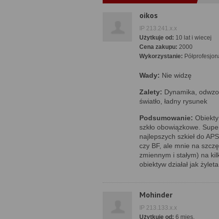
oikos
IP 213.241.x.x
Użytkuje od:
10 lat i wiecej
Cena zakupu:
2000
Wykorzystanie:
Półprofesjon
Wady:
Nie widzę
Zalety:
Dynamika, odwzor
światło, ładny rysunek
Podsumowanie:
Obiekty 
szkło obowiązkowe. Super
najlepszych szkieł do AP
czy BF, ale mnie na szcz
zmiennym i stałym) na ki
obiektyw działał jak żyleta
Mohinder
IP 213.133.x.x
Użytkuje od:
6 mies.