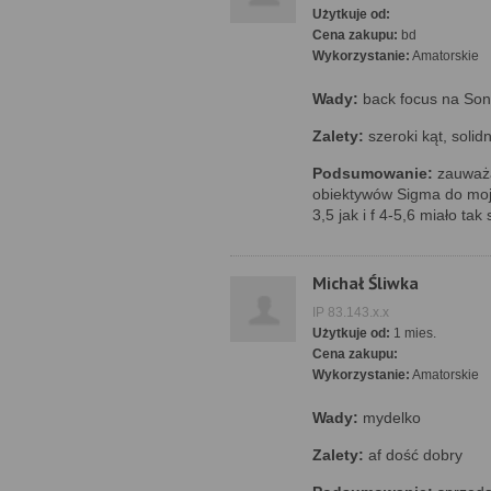
Użytkuje od:
Cena zakupu:
bd
Wykorzystanie:
Amatorskie
Wady:
back focus na Son
Zalety:
szeroki kąt, soli
Podsumowanie:
zauważal
obiektywów Sigma do moje
3,5 jak i f 4-5,6 miało ta
Michał Śliwka
IP 83.143.x.x
Użytkuje od:
1 mies.
Cena zakupu:
Wykorzystanie:
Amatorskie
Wady:
mydelko
Zalety:
af dość dobry