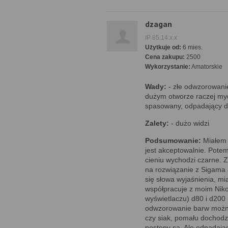
dzagan
IP 85.14.x.x
Użytkuje od:
6 mies.
Cena zakupu:
2500
Wykorzystanie:
Amatorskie
Wady:
- złe odwzorowanie
dużym otworze raczej myd
spasowany, odpadający de
Zalety:
- dużo widzi
Podsumowanie:
Miałem z
jest akceptowalnie. Potem
cieniu wychodzi czarne. Zn
na rozwiązanie z Sigama J
się słowa wyjaśnienia, m
współpracuje z moim Niko
wyświetlaczu) d80 i d200
odwzorowanie barw można
czy siak, pomału dochodzę
postępy są. Ale odpadają