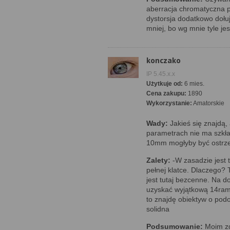
aberracja chromatyczna pr
dystorsja dodatkowo dołuj
mniej, bo wg mnie tyle j
konczako
IP 5.45.x.x
Użytkuje od:
6 mies.
Cena zakupu:
1890
Wykorzystanie:
Amatorskie
Wady:
Jakieś się znajdą, 
parametrach nie ma szkła
10mm mogłyby być ostrze
Zalety:
-W zasadzie jest 
pełnej klatce. Dlaczego? T
jest tutaj bezcenne. Na d
uzyskać wyjątkową 14rami
to znajdę obiektyw o pod
solidna
Podsumowanie:
Moim zd