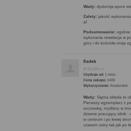
Wady:
dystorsja,spore wi
Zalety:
jakość wykonania,
af
Podsumowanie:
ogolnie 
wykonania rewelacja w po
góry i do kościoła moja o
Radek
IP 93.105.x.x
Użytkuje od:
1 mies.
Cena zakupu:
2400
Wykorzystanie:
Amatorskie
Wady:
Sigma składa te ob
Pierwszy egzemplarz z p
soczewką, mydlany w środk
dziwnie pracujący silnik 
w centrum i po lewej stro
czasem ostry tak jak po l