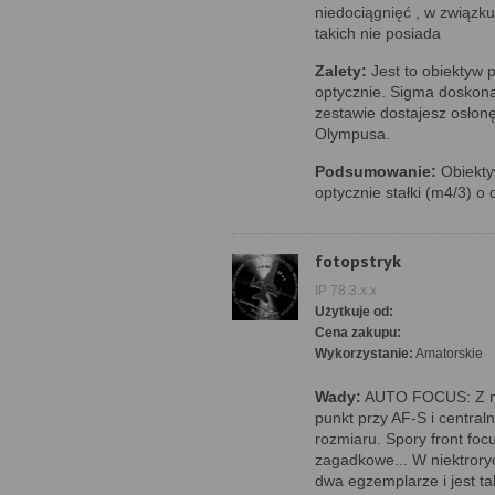
niedociągnięć , w związk
takich nie posiada
Zalety:
Jest to obiektyw p
optycznie. Sigma doskonal
zestawie dostajesz osłon
Olympusa.
Podsumowanie:
Obiektyw
optycznie stałki (m4/3) o
fotopstryk
IP 78.3.x.x
Użytkuje od:
Cena zakupu:
Wykorzystanie:
Amatorskie
Wady:
AUTO FOCUS: Z mo
punkt przy AF-S i centra
rozmiaru. Spory front focu
zagadkowe... W niektrory
dwa egzemplarze i jest t