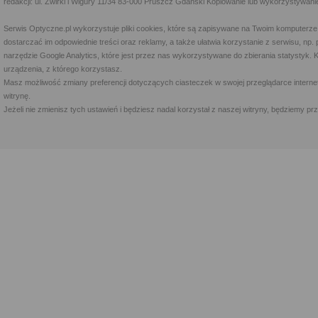
redakcji: ul. Żwirki i Wigury 11/34 83-000 Pruszcz Gdański Kopiowanie lub wykorzystywan
Serwis Optyczne.pl wykorzystuje pliki cookies, które są zapisywane na Twoim komputerze
dostarczać im odpowiednie treści oraz reklamy, a także ułatwia korzystanie z serwisu, 
narzędzie Google Analytics, które jest przez nas wykorzystywane do zbierania statystyk. 
urządzenia, z którego korzystasz.
Masz możliwość zmiany preferencji dotyczących ciasteczek w swojej przeglądarce internet
witrynę.
Jeżeli nie zmienisz tych ustawień i będziesz nadal korzystał z naszej witryny, będziemy 