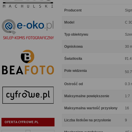
Producent
Sig
Model
C 3
Typ obiektywu
Szer
Ogniskowa
30 
Światłosiła
f/1.4
Pole widzenia
50.
Ostrość od
0.3 
Maksymalne powiększenie
1:7
Maksymalna wartość przysłony
16
Liczba listków na przysłonie
9
OFERTA CYFROWE.PL