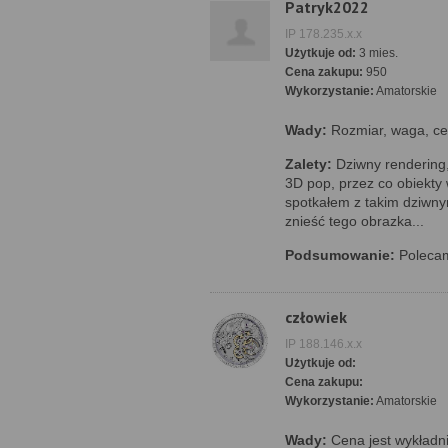
Patryk2022
IP 178.235.x.x
Użytkuje od:
3 mies.
Cena zakupu:
950
Wykorzystanie:
Amatorskie
Wady:
Rozmiar, waga, ce
Zalety:
Dziwny rendering,
3D pop, przez co obiekty 
spotkałem z takim dziwn
znieść tego obrazka...
Podsumowanie:
Polecam
człowiek
IP 188.146.x.x
Użytkuje od:
Cena zakupu:
Wykorzystanie:
Amatorskie
Wady:
Cena jest wykładni