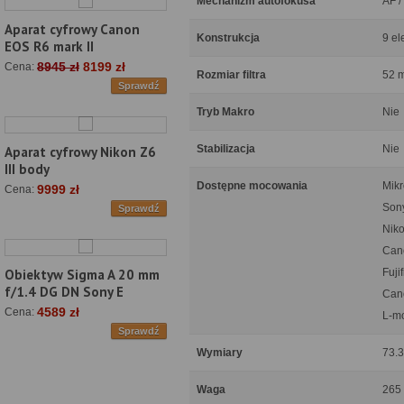
Mechanizm autofokusa
AF /
Aparat cyfrowy Canon
Konstrukcja
9 el
EOS R6 mark II
8945 zł
8199 zł
Cena:
Rozmiar filtra
52 
Sprawdź
Tryb Makro
Nie
Stabilizacja
Nie
Aparat cyfrowy Nikon Z6
III body
Dostępne mocowania
Mikr
9999 zł
Cena:
Son
Sprawdź
Niko
Can
Fuji
Obiektyw Sigma A 20 mm
f/1.4 DG DN Sony E
Can
4589 zł
Cena:
L-m
Sprawdź
Wymiary
73.3
Waga
265