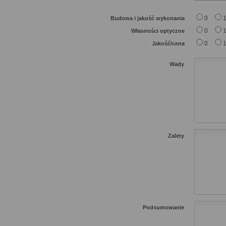
0
Budowa i jakość wykonania
0
Własności optyczne
0
Jakość/cena
Wady
Zalety
Podsumowanie