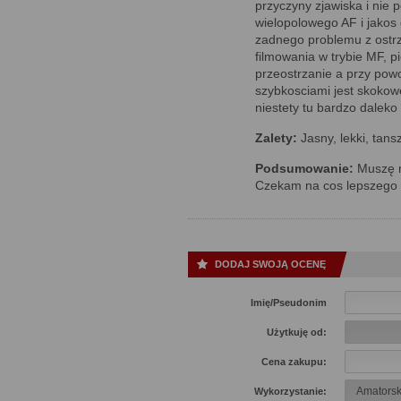
przyczyny zjawiska i nie
wielopolowego AF i jakos 
zadnego problemu z ostr
filmowania w trybie MF, p
przeostrzanie a przy powo
szybkosciami jest skok
niestety tu bardzo daleko
Zalety:
Jasny, lekki, tans
Podsumowanie:
Muszę mi
Czekam na cos lepszego w 
DODAJ SWOJĄ OCENĘ
Imię/Pseudonim
Użytkuję od:
Cena zakupu:
Wykorzystanie: