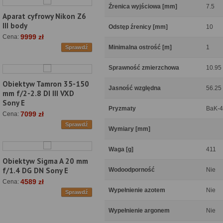
Źrenica wyjściowa [mm]
7.5
Aparat cyfrowy Nikon Z6
III body
Odstęp źrenicy [mm]
10
9999 zł
Cena:
Minimalna ostrość [m]
1
Sprawdź
Sprawność zmierzchowa
10.95
Obiektyw Tamron 35-150
Jasność względna
56.25
mm f/2-2.8 DI III VXD
Sony E
Pryzmaty
BaK-4
7099 zł
Cena:
Sprawdź
Wymiary [mm]
Waga [g]
411
Obiektyw Sigma A 20 mm
f/1.4 DG DN Sony E
Wodoodporność
Nie
4589 zł
Cena:
Wypełnienie azotem
Nie
Sprawdź
Wypełnienie argonem
Nie