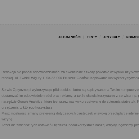
AKTUALNOŚCI
TESTY
ARTYKUŁY
PORADN
Redakcja nie ponosi odpowiedzialności za ewentualne szkody powstałe w wyniku użytkowa
redakcji: ul. Żwirki i Wigury 11/34 83-000 Pruszcz Gdański Kopiowanie lub wykorzystywan
Serwis Optyczne.pl wykorzystuje pliki cookies, które są zapisywane na Twoim komputerze
dostarczać im odpowiednie treści oraz reklamy, a także ułatwia korzystanie z serwisu, 
narzędzie Google Analytics, które jest przez nas wykorzystywane do zbierania statystyk. 
urządzenia, z którego korzystasz.
Masz możliwość zmiany preferencji dotyczących ciasteczek w swojej przeglądarce internet
witrynę.
Jeżeli nie zmienisz tych ustawień i będziesz nadal korzystał z naszej witryny, będziemy 