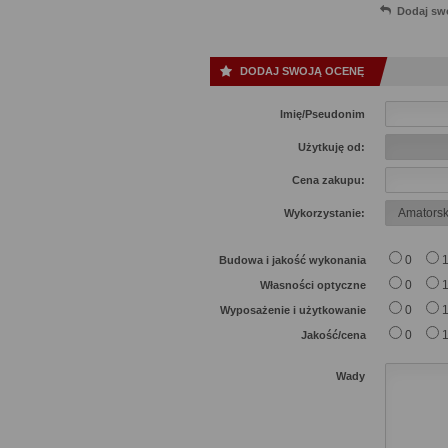
Dodaj sw
DODAJ SWOJĄ OCENĘ
Imię/Pseudonim
Użytkuję od:
Cena zakupu:
Wykorzystanie:
0
Budowa i jakość wykonania
0
Własności optyczne
0
Wyposażenie i użytkowanie
0
Jakość/cena
Wady