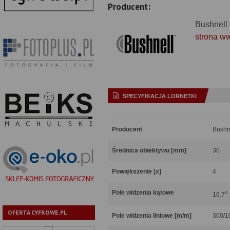
Producent:
Bushnell
strona w
SPECYFIKACJA LORNETKI
Producent
Bushn
Średnica obiektywu [mm]
30
Powiększenie [x]
4
Pole widzenia kątowe
o
16.7
OFERTA CYFROWE.PL
Pole widzenia liniowe [m/m]
300/1