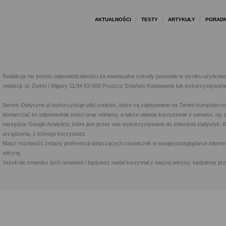
AKTUALNOŚCI
TESTY
ARTYKUŁY
PORADN
Redakcja nie ponosi odpowiedzialności za ewentualne szkody powstałe w wyniku użytkowa
redakcji: ul. Żwirki i Wigury 11/34 83-000 Pruszcz Gdański Kopiowanie lub wykorzystywan
Serwis Optyczne.pl wykorzystuje pliki cookies, które są zapisywane na Twoim komputerze
dostarczać im odpowiednie treści oraz reklamy, a także ułatwia korzystanie z serwisu, 
narzędzie Google Analytics, które jest przez nas wykorzystywane do zbierania statystyk. 
urządzenia, z którego korzystasz.
Masz możliwość zmiany preferencji dotyczących ciasteczek w swojej przeglądarce internet
witrynę.
Jeżeli nie zmienisz tych ustawień i będziesz nadal korzystał z naszej witryny, będziemy 