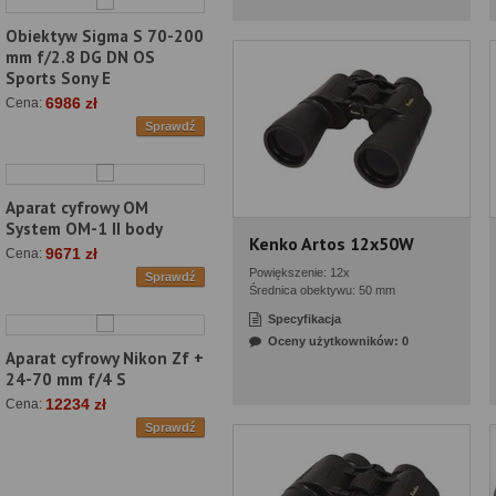
Obiektyw Sigma S 70-200
mm f/2.8 DG DN OS
Sports Sony E
6986 zł
Cena:
Sprawdź
Aparat cyfrowy OM
System OM-1 II body
Kenko Artos 12x50W
9671 zł
Cena:
Powiększenie: 12x
Sprawdź
Średnica obektywu: 50 mm
Specyfikacja
Oceny użytkowników: 0
Aparat cyfrowy Nikon Zf +
24-70 mm f/4 S
12234 zł
Cena:
Sprawdź