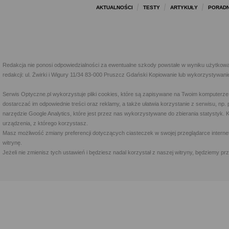
AKTUALNOŚCI
TESTY
ARTYKUŁY
PORADN
Redakcja nie ponosi odpowiedzialności za ewentualne szkody powstałe w wyniku użytkowa
redakcji: ul. Żwirki i Wigury 11/34 83-000 Pruszcz Gdański Kopiowanie lub wykorzystywan
Serwis Optyczne.pl wykorzystuje pliki cookies, które są zapisywane na Twoim komputerze
dostarczać im odpowiednie treści oraz reklamy, a także ułatwia korzystanie z serwisu, 
narzędzie Google Analytics, które jest przez nas wykorzystywane do zbierania statystyk. 
urządzenia, z którego korzystasz.
Masz możliwość zmiany preferencji dotyczących ciasteczek w swojej przeglądarce internet
witrynę.
Jeżeli nie zmienisz tych ustawień i będziesz nadal korzystał z naszej witryny, będziemy 