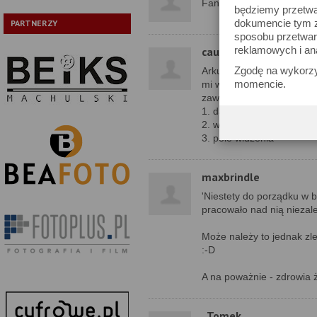
Fantastyczna reklama Lei
będziemy przetwa
dokumencie tym zn
PARTNERZY
sposobu przetwar
reklamowych i an
cauchy
Zgodę na wykorzy
Arku wszystkiego dobreg
momencie.
mi w lornetkach brakuje 
zawężać:
1. data premiery (np. nie
2. waga
3. pole widzenia
maxbrindle
'Niestety do porządku w ba
pracowało nad nią niezale
Może należy to jednak z
:-D
A na poważnie - zdrowia 
_Tomek_