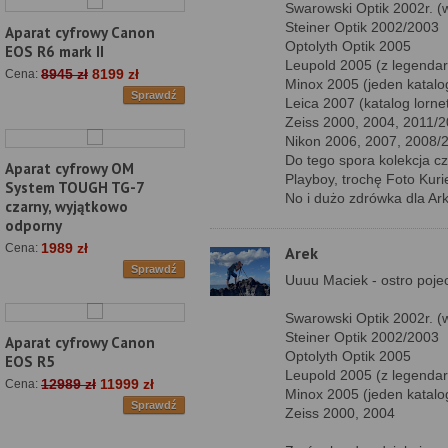
Swarowski Optik 2002r. (
Steiner Optik 2002/2003
Aparat cyfrowy Canon
Optolyth Optik 2005
EOS R6 mark II
Leupold 2005 (z legendar
8945 zł
8199 zł
Cena:
Minox 2005 (jeden katalog
Sprawdź
Leica 2007 (katalog lorne
Zeiss 2000, 2004, 2011/
Nikon 2006, 2007, 2008/
Do tego spora kolekcja c
Aparat cyfrowy OM
Playboy, trochę Foto Kurie
System TOUGH TG-7
No i dużo zdrówka dla Ark
czarny, wyjątkowo
odporny
1989 zł
Cena:
Arek
Sprawdź
Uuuu Maciek - ostro pojec
Swarowski Optik 2002r. (
Steiner Optik 2002/2003
Aparat cyfrowy Canon
Optolyth Optik 2005
EOS R5
Leupold 2005 (z legendar
12989 zł
11999 zł
Cena:
Minox 2005 (jeden katalog
Sprawdź
Zeiss 2000, 2004