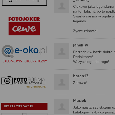
Ciekawe jaka legendarna 
na to Habicht, bo to naj
Swarka nie ma w ogóle w c
legendy.
Życzę zdrowia!
janek_w
Porządek w bazie dobra rz
Redaktorze!
Wszystkiego dobrego!
baron13
Zdrowia!
Maciek
OFERTA CYFROWE.PL
Jako najstarszy stażem u
katalogów jakby co posia