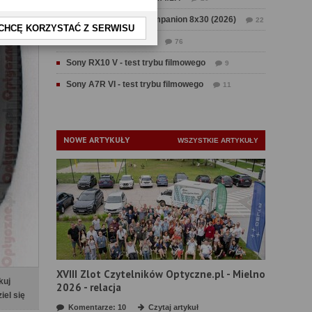
Test Swarovski CL Companion 8x30 (2026)
22
CHCĘ KORZYSTAĆ Z SERWISU
Test Fujifilm GFX 100 II
76
Sony RX10 V - test trybu filmowego
9
Sony A7R VI - test trybu filmowego
11
NOWE ARTYKUŁY
WSZYSTKIE ARTYKUŁY
XVIII Zlot Czytelników Optyczne.pl - Mielno
kuj
2026 - relacja
iel się
Komentarze: 10
Czytaj artykuł