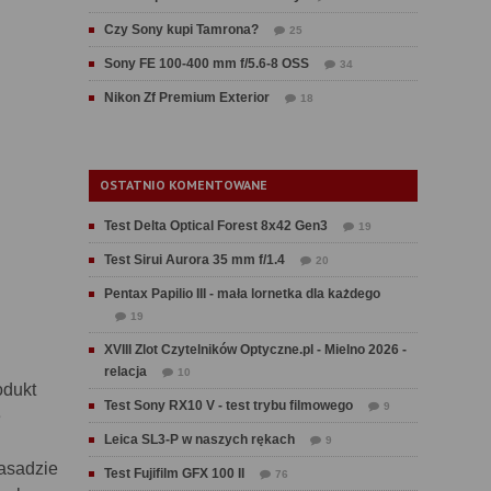
Czy Sony kupi Tamrona?
25
Sony FE 100-400 mm f/5.6-8 OSS
34
Nikon Zf Premium Exterior
18
OSTATNIO KOMENTOWANE
Test Delta Optical Forest 8x42 Gen3
19
Test Sirui Aurora 35 mm f/1.4
20
Pentax Papilio III - mała lornetka dla każdego
19
XVIII Zlot Czytelników Optyczne.pl - Mielno 2026 -
relacja
10
odukt
Test Sony RX10 V - test trybu filmowego
9
e
Leica SL3-P w naszych rękach
h
9
asadzie
Test Fujifilm GFX 100 II
76