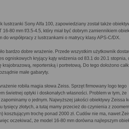
 lustrzanki Sony Alfa 100, zapowiedziany został także obiekty
T 16-80 mm f/3.5-4.5, który miał być dobrym zamiennikiem obie
 do współpracy z lustrzankami o matrycy klasy APS-C/DX.
obiło bardzo dobre wrażenie. Przede wszystkim użytkownik dosta
s ogniskowych kryjący kąty widzenia od 83.1 do 20.1 stopnia, c
ę krajobrazową, reporterską i portretową. Do tego dołożono cał
rozsądnie małe gabaryty.
rażenie robiła magia słowa Zeiss. Sprzęt firmowany logo tego
m świetnej optyki i doskonałych własności. Problem w tym, że
o zapominamy o jednym. Najwyższej jakości obiektywy Zeissa k
u tysięcy złotych, a tutaj mamy przecież do czynienia z zoomem
m) kosztującym trochę ponad 2000 zł. Cudów nie ma, nawet Zei
no więc oczekiwać, że model 16-80 mm dorówna najlepszym obi