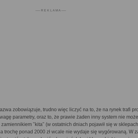
----- R E K L A M A -----
azwa zobowiązuje, trudno więc liczyć na to, że na rynek trafi pr
uwagę parametry, oraz to, że prawie żaden inny system nie moż
zamiennikiem "kita" (w ostatnich dniach pojawił się w sklepac
a trochę ponad 2000 zł wcale nie wydaje się wygórowaną. W z