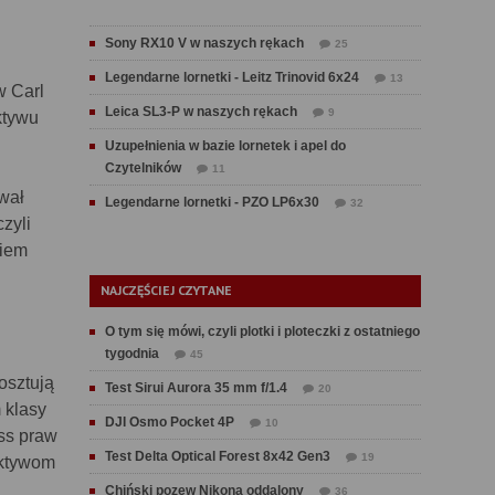
Sony RX10 V w naszych rękach
25
Legendarne lornetki - Leitz Trinovid 6x24
13
w Carl
Leica SL3-P w naszych rękach
9
ktywu
Uzupełnienia w bazie lornetek i apel do
Czytelników
11
wał
Legendarne lornetki - PZO LP6x30
32
zyli
kiem
NAJCZĘŚCIEJ CZYTANE
O tym się mówi, czyli plotki i ploteczki z ostatniego
tygodnia
45
osztują
Test Sirui Aurora 35 mm f/1.4
20
 klasy
DJI Osmo Pocket 4P
10
ss praw
Test Delta Optical Forest 8x42 Gen3
19
ektywom
Chiński pozew Nikona oddalony
36