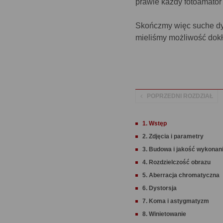
prawie każdy fotoamator 
Skończmy więc suche dyw
mieliśmy możliwość dokł
POPRZEDNI ROZDZIAŁ
1. Wstęp
2. Zdjęcia i parametry
3. Budowa i jakość wykonan
4. Rozdzielczość obrazu
5. Aberracja chromatyczna
6. Dystorsja
7. Koma i astygmatyzm
8. Winietowanie