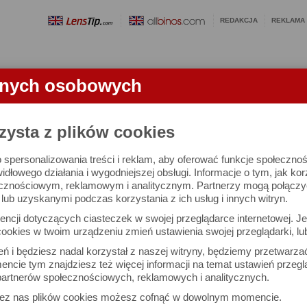
REDAKCJA
REKLAMA
anych osobowych
OBIEKTYWY
LORNETKI
SŁOWNICZEK
RANKINGI
FA
KTYWU
zysta z plików cookies
 spersonalizowania treści i reklam, aby oferować funkcje społeczno
 Vario-Sonnar T* DT 16-80 mm f/3.5-4.5 
widłowego działania i wygodniejszej obsługi. Informacje o tym, jak ko
cznościowym, reklamowym i analitycznym. Partnerzy mogą połączyć 
ub uzyskanymi podczas korzystania z ich usług i innych witryn.
ncji dotyczących ciasteczek w swojej przeglądarce internetowej. Je
ookies w twoim urządzeniu zmień ustawienia swojej przeglądarki, lu
ień i będziesz nadal korzystał z naszej witryny, będziemy przetwarz
ncie tym znajdziesz też więcej informacji na temat ustawień przegl
artnerów społecznościowych, reklamowych i analitycznych.
zez nas plików cookies możesz cofnąć w dowolnym momencie.