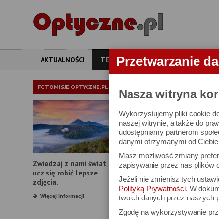
Przetwarzanie d
AKTUALNOŚCI
TESTY
ARTYKUŁY
APARATY
TEST OBIE
FOTOMISJE OPTYCZNE.PL
Nasza witryna kor
Wykorzystujemy pliki cookie do
Sony Carl Zeiss
naszej witrynie, a także do pra
udostępniamy partnerom społe
test obiektywu
danymi otrzymanymi od Ciebie l
Masz możliwość zmiany prefere
Zwiedzaj z nami świat i
zapisywanie przez nas plików c
ucz się robić lepsze
Jeżeli nie zmienisz tych ustaw
zdjęcia.
Polityką Prywatności
. W dokume
Więcej informacji
twoich danych przez naszych p
Zgodę na wykorzystywanie pr