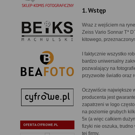
1. Wstęp
Wraz z wejściem na rynek
Zeiss Vario Sonnar T* D
kitowego, przeznaczonym
I faktycznie wszystko r
bardzo uniwersalny zakre
pozwalający na fotografi
przyzwoite światło oraz 
Oczywiście największe w
producenta jest gwarante
zapatrzeni w logo częst
na poziomie grubych kilk
5x (a więc całkiem duży
OFERTA CYFROWE.PL
fizyki nie oszuka, trud
tej firmy.