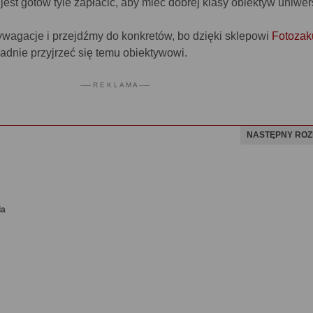
jest gotów tyle zapłacić, aby mieć dobrej klasy obiektyw uniwer
agacje i przejdźmy do konkretów, bo dzięki sklepowi
Fotozak
adnie przyjrzeć się temu obiektywowi.
----- R E K L A M A -----
NASTĘPNY ROZ
ia