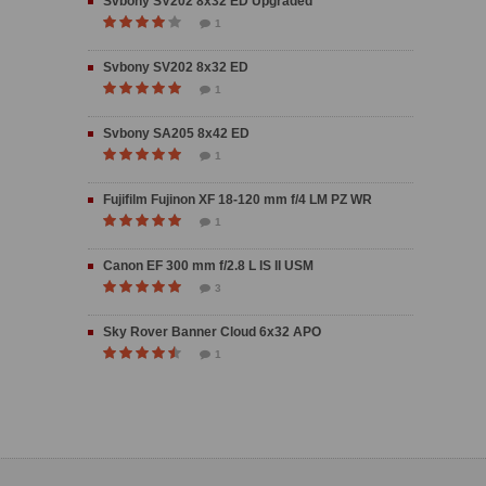
Svbony SV202 8x32 ED Upgraded
1
Svbony SV202 8x32 ED
1
Svbony SA205 8x42 ED
1
Fujifilm Fujinon XF 18-120 mm f/4 LM PZ WR
1
Canon EF 300 mm f/2.8 L IS II USM
3
Sky Rover Banner Cloud 6x32 APO
1