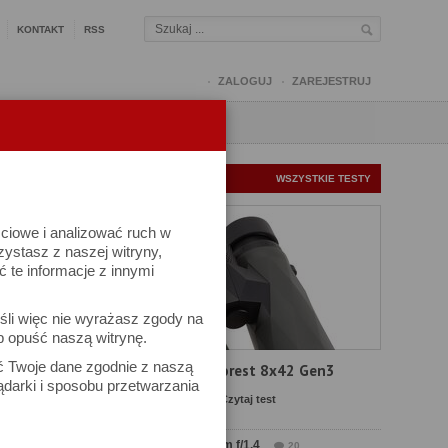
KONTAKT
RSS
ZALOGUJ
ZAREJESTRUJ
Q
FORUM
FOTOMISJE
NOWE TESTY
WSZYSTKIE TESTY
ściowe i analizować ruch w
-
rzystasz z naszej witryny,
te informacje z innymi
śli więc nie wyrażasz zgody na
b opuść naszą witrynę.
ać Twoje dane zgodnie z naszą
Test Delta Optical Forest 8x42 Gen3
ądarki i sposobu przetwarzania
Komentarze: 19
Czytaj test
Test Sirui Aurora 35 mm f/1.4
20