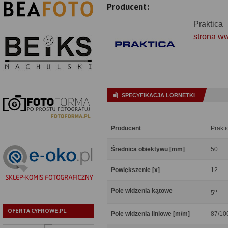
Producent:
Praktica
strona w
SPECYFIKACJA LORNETKI
Producent
Prakti
Średnica obiektywu [mm]
50
Powiększenie [x]
12
Pole widzenia kątowe
o
5
OFERTA CYFROWE.PL
Pole widzenia liniowe [m/m]
87/10