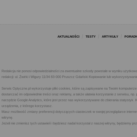
AKTUALNOŚCI
TESTY
ARTYKUŁY
PORADN
Redakcja nie ponosi odpowiedzialności za ewentualne szkody powstałe w wyniku użytkowa
redakcji: ul. Żwirki i Wigury 11/34 83-000 Pruszcz Gdański Kopiowanie lub wykorzystywan
Serwis Optyczne.pl wykorzystuje pliki cookies, które są zapisywane na Twoim komputerze
dostarczać im odpowiednie treści oraz reklamy, a także ułatwia korzystanie z serwisu, 
narzędzie Google Analytics, które jest przez nas wykorzystywane do zbierania statystyk. 
urządzenia, z którego korzystasz.
Masz możliwość zmiany preferencji dotyczących ciasteczek w swojej przeglądarce internet
witrynę.
Jeżeli nie zmienisz tych ustawień i będziesz nadal korzystał z naszej witryny, będziemy 