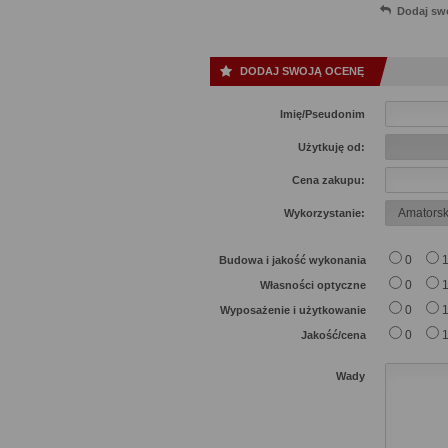
Dodaj sw
DODAJ SWOJĄ OCENĘ
Imię/Pseudonim
Użytkuję od:
Cena zakupu:
Wykorzystanie:
0
Budowa i jakość wykonania
0
Własności optyczne
0
Wyposażenie i użytkowanie
0
Jakość/cena
Wady