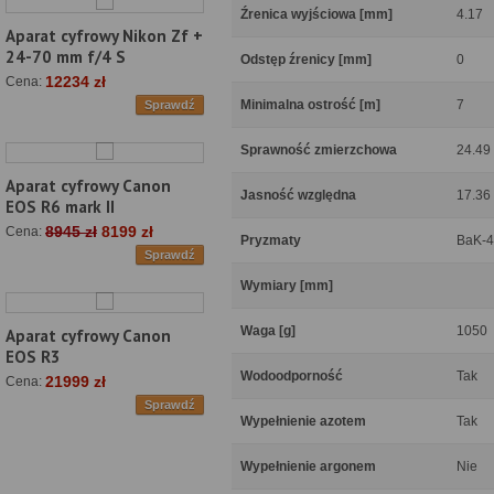
Źrenica wyjściowa [mm]
4.17
Aparat cyfrowy Nikon Zf +
24-70 mm f/4 S
Odstęp źrenicy [mm]
0
12234 zł
Cena:
Minimalna ostrość [m]
7
Sprawdź
Sprawność zmierzchowa
24.49
Aparat cyfrowy Canon
Jasność względna
17.36
EOS R6 mark II
8945 zł
8199 zł
Cena:
Pryzmaty
BaK-4
Sprawdź
Wymiary [mm]
Waga [g]
1050
Aparat cyfrowy Canon
EOS R3
Wodoodporność
Tak
21999 zł
Cena:
Sprawdź
Wypełnienie azotem
Tak
Wypełnienie argonem
Nie