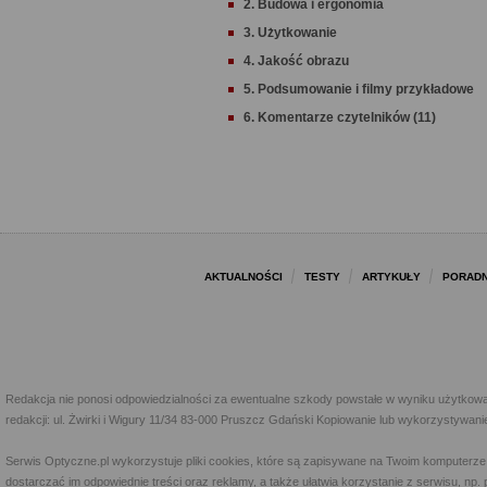
2. Budowa i ergonomia
3. Użytkowanie
4. Jakość obrazu
5. Podsumowanie i filmy przykładowe
6. Komentarze czytelników (11)
AKTUALNOŚCI
TESTY
ARTYKUŁY
PORADN
Redakcja nie ponosi odpowiedzialności za ewentualne szkody powstałe w wyniku użytkowa
redakcji: ul. Żwirki i Wigury 11/34 83-000 Pruszcz Gdański Kopiowanie lub wykorzystywan
Serwis Optyczne.pl wykorzystuje pliki cookies, które są zapisywane na Twoim komputerze
dostarczać im odpowiednie treści oraz reklamy, a także ułatwia korzystanie z serwisu, 