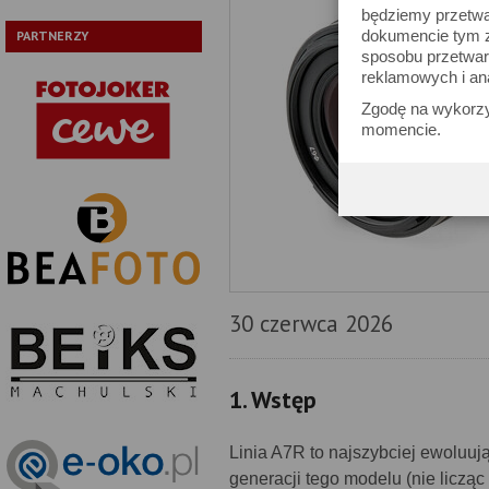
będziemy przetwa
dokumencie tym zn
PARTNERZY
sposobu przetwar
reklamowych i an
Zgodę na wykorzy
momencie.
30 czerwca 2026
1. Wstęp
Linia A7R to najszybciej ewoluuj
generacji tego modelu (nie licząc 