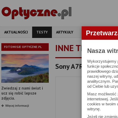
Przetwar
AKTUALNOŚCI
TESTY
ARTYKUŁY
APARATY
OBIEKT
INNE TESTY
FOTOMISJE OPTYCZNE.PL
Nasza wit
Wykorzystujemy pl
Sony A7R VI - test t
funkcje społeczno
prawidłowego dzia
naszej witryny, 
analitycznym. Pa
od Ciebie lub uzy
Zwiedzaj z nami świat i
ucz się robić lepsze
Masz możliwość z
zdjęcia.
internetowej. Jeś
cookies w twoim u
Więcej informacji
witrynę.
Jeżeli nie zmienis