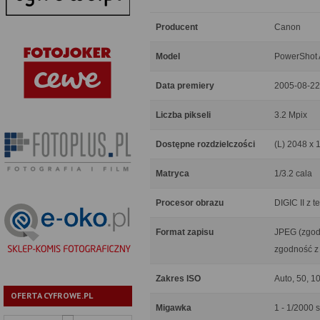
Producent
Canon
Model
PowerShot
Data premiery
2005-08-22
Liczba pikseli
3.2 Mpix
Dostępne rozdzielczości
(L) 2048 x 
Matryca
1/3.2 cala
Procesor obrazu
DIGIC II z 
Format zapisu
JPEG (zgodno
zgodność z 
Zakres ISO
Auto, 50, 1
OFERTA CYFROWE.PL
Migawka
1 - 1/2000 