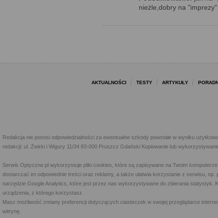
nieżle,dobry na "imprezy"
AKTUALNOŚCI
TESTY
ARTYKUŁY
PORADN
Redakcja nie ponosi odpowiedzialności za ewentualne szkody powstałe w wyniku użytkowa
redakcji: ul. Żwirki i Wigury 11/34 83-000 Pruszcz Gdański Kopiowanie lub wykorzystywan
Serwis Optyczne.pl wykorzystuje pliki cookies, które są zapisywane na Twoim komputerze
dostarczać im odpowiednie treści oraz reklamy, a także ułatwia korzystanie z serwisu, 
narzędzie Google Analytics, które jest przez nas wykorzystywane do zbierania statystyk. 
urządzenia, z którego korzystasz.
Masz możliwość zmiany preferencji dotyczących ciasteczek w swojej przeglądarce internet
witrynę.