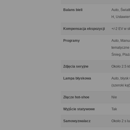
Balans bieli
Auto, Świat
H, Ustawie
Kompensacja ekspozycji
+/-2 EV w s
Programy
Auto, Manua
tematyczne 
Śnieg, Plaż
Zdjęcia seryjne
Około 2.5 kl
Lampa błyskowa
Auto, błysk
(szeroki kąt
Złącze hot-shoe
Nie
Wyjście statywowe
Tak
Samowyzwalacz
Około 2 s l