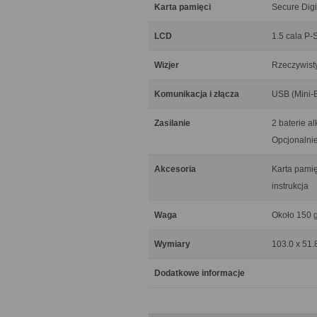
Karta pamięci
Secure Digi
LCD
1.5 cala P-
Wizjer
Rzeczywist
Komunikacja i złącza
USB (Mini-
Zasilanie
2 baterie al
Opcjonalni
Akcesoria
Karta pamię
instrukcja
Waga
Około 150 
Wymiary
103.0 x 51.
Dodatkowe informacje