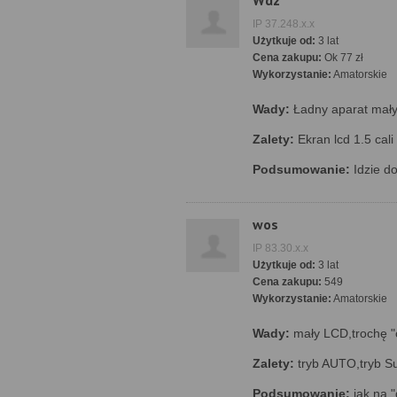
Wdz
IP 37.248.x.x
Użytkuje od:
3 lat
Cena zakupu:
Ok 77 zł
Wykorzystanie:
Amatorskie
Wady:
Ładny aparat mał
Zalety:
Ekran lcd 1.5 cali 
Podsumowanie:
Idzie d
wos
IP 83.30.x.x
Użytkuje od:
3 lat
Cena zakupu:
549
Wykorzystanie:
Amatorskie
Wady:
mały LCD,trochę "
Zalety:
tryb AUTO,tryb S
Podsumowanie:
jak na "