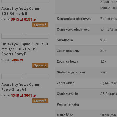
z długimi c
Aparat cyfrowy Canon
redukcji s
EOS R6 mark II
Konstrukcja obiektywu
7 elementó
8945 zł
8199 zł
Cena:
Sprawdź
Ogniskowa obiektywu
5.4 - 17.3 
Światłosiła
f/3.8
Obiektyw Sigma S 70-200
mm f/2.8 DG DN OS
Zoom optyczny
3.2x
Sports Sony E
6986 zł
Cena:
Zoom cyfrowy
3.2x
Sprawdź
Stabilizacja obrazu
Nie
Zapis wideo
(L) 640 x 48
Aparat cyfrowy Canon
PowerShot V1
Ogniskowanie
AF, 5-punkt
4349 zł
3649 zł
Cena:
Sprawdź
Pomiar światła
Ostrość od
50 cm (tryb