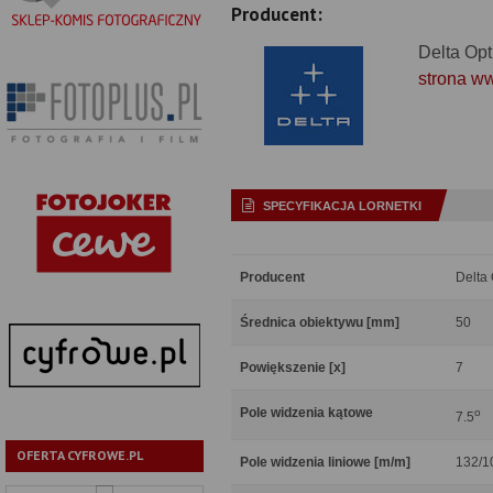
Producent:
Delta Opt
strona w
SPECYFIKACJA LORNETKI
Producent
Delta 
Średnica obiektywu [mm]
50
Powiększenie [x]
7
Pole widzenia kątowe
o
7.5
OFERTA CYFROWE.PL
Pole widzenia liniowe [m/m]
132/1