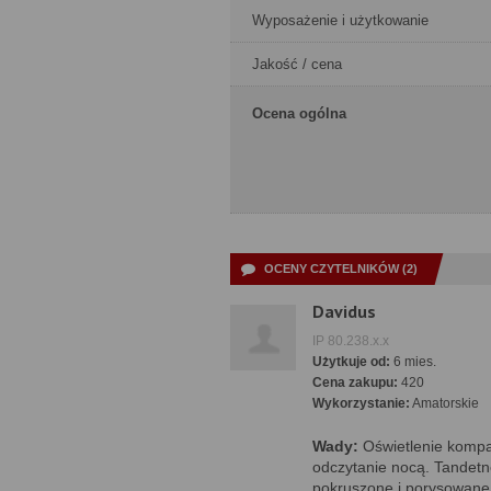
Wyposażenie i użytkowanie
Jakość / cena
Ocena ogólna
OCENY CZYTELNIKÓW (2)
Davidus
IP 80.238.x.x
Użytkuje od:
6 mies.
Cena zakupu:
420
Wykorzystanie:
Amatorskie
Wady:
Oświetlenie kompa
odczytanie nocą. Tandetn
pokruszone i porysowane p