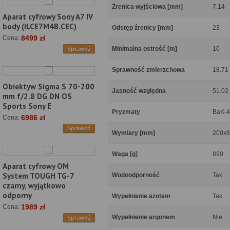
Źrenica wyjściowa [mm]
7.14
Aparat cyfrowy Sony A7 IV
body (ILCE7M4B.CEC)
Odstęp źrenicy [mm]
23
8499 zł
Cena:
Minimalna ostrość [m]
10
Sprawdź
Sprawność zmierzchowa
18.71
Obiektyw Sigma S 70-200
Jasność względna
51.02
mm f/2.8 DG DN OS
Sports Sony E
Pryzmaty
BaK-4
6986 zł
Cena:
Sprawdź
Wymiary [mm]
200x8
Waga [g]
890
Aparat cyfrowy OM
System TOUGH TG-7
Wodoodporność
Tak
czarny, wyjątkowo
odporny
Wypełnienie azotem
Tak
1989 zł
Cena:
Wypełnienie argonem
Nie
Sprawdź