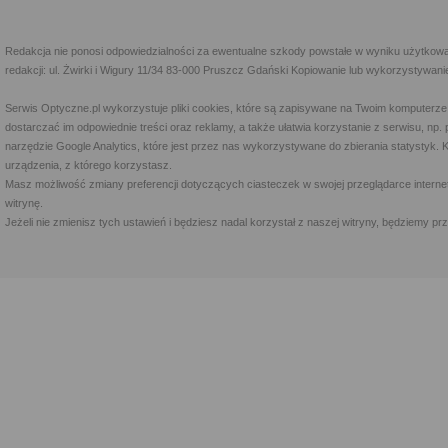
Redakcja nie ponosi odpowiedzialności za ewentualne szkody powstałe w wyniku użytkowa
redakcji: ul. Żwirki i Wigury 11/34 83-000 Pruszcz Gdański Kopiowanie lub wykorzystywan
Serwis Optyczne.pl wykorzystuje pliki cookies, które są zapisywane na Twoim komputerze
dostarczać im odpowiednie treści oraz reklamy, a także ułatwia korzystanie z serwisu, 
narzędzie Google Analytics, które jest przez nas wykorzystywane do zbierania statystyk. 
urządzenia, z którego korzystasz.
Masz możliwość zmiany preferencji dotyczących ciasteczek w swojej przeglądarce internet
witrynę.
Jeżeli nie zmienisz tych ustawień i będziesz nadal korzystał z naszej witryny, będziemy 