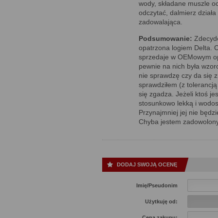
wody, składane muszle oc
odczytać, dalmierz działa
zadowalająca.
Podsumowanie:
Zdecydo
opatrzona logiem Delta. C
sprzedaje w OEMowym opa
pewnie na nich była wzor
nie sprawdzę czy da się 
sprawdziłem (z tolerancją
się zgadza. Jeżeli ktoś j
stosunkowo lekką i wodosz
Przynajmniej jej nie będzi
Chyba jestem zadowolony
DODAJ SWOJĄ OCENĘ
Imię/Pseudonim
Użytkuję od:
Cena zakupu: