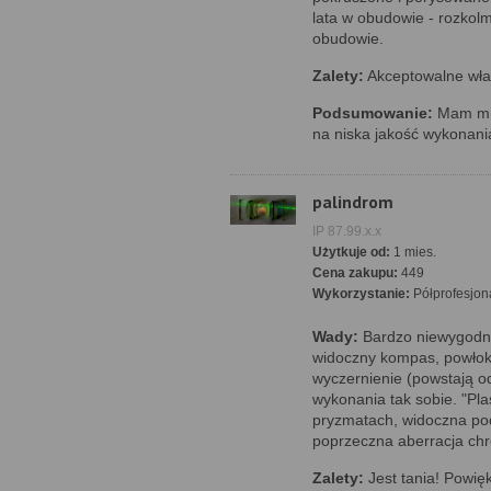
lata w obudowie - rozkol
obudowie.
Zalety:
Akceptowalne właś
Podsumowanie:
Mam mie
na niska jakość wykonani
palindrom
IP 87.99.x.x
Użytkuje od:
1 mies.
Cena zakupu:
449
Wykorzystanie:
Półprofesjon
Wady:
Bardzo niewygodne
widoczny kompas, powłok
wyczernienie (powstają od
wykonania tak sobie. "Pla
pryzmatach, widoczna po
poprzeczna aberracja ch
Zalety:
Jest tania! Powięk