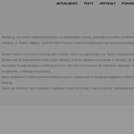
AKTUALNOŚCI
TESTY
ARTYKUŁY
PORADN
Redakcja nie ponosi odpowiedzialności za ewentualne szkody powstałe w wyniku użytkowa
redakcji: ul. Żwirki i Wigury 11/34 83-000 Pruszcz Gdański Kopiowanie lub wykorzystywan
Serwis Optyczne.pl wykorzystuje pliki cookies, które są zapisywane na Twoim komputerze
dostarczać im odpowiednie treści oraz reklamy, a także ułatwia korzystanie z serwisu, 
narzędzie Google Analytics, które jest przez nas wykorzystywane do zbierania statystyk. 
urządzenia, z którego korzystasz.
Masz możliwość zmiany preferencji dotyczących ciasteczek w swojej przeglądarce internet
witrynę.
Jeżeli nie zmienisz tych ustawień i będziesz nadal korzystał z naszej witryny, będziemy 