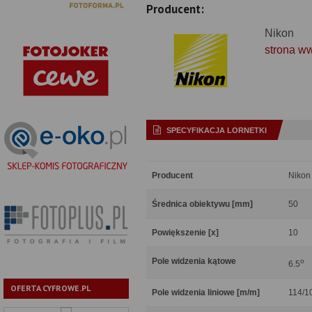
Producent:
Nikon
strona w
SPECYFIKACJA LORNETKI
Producent
Nikon
Średnica obiektywu [mm]
50
Powiększenie [x]
10
Pole widzenia kątowe
o
6.5
OFERTA CYFROWE.PL
Pole widzenia liniowe [m/m]
114/1