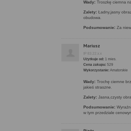
Wady:
Troszkę ciemna na
Zalety:
Ładny,jasny obraz
obudowa.
Podsumowanie:
Za niewi
Mariusz
IP 83.22.x.x
Użytkuje od:
1 mies.
Cena zakupu:
529
Wykorzystanie:
Amatorskie
Wady:
Trochę ciemne brze
jakieś straszne.
Zalety:
Jasna,czysty obra
Podsumowanie:
Wyraźni
w tym przedziale cenowy
Piotr