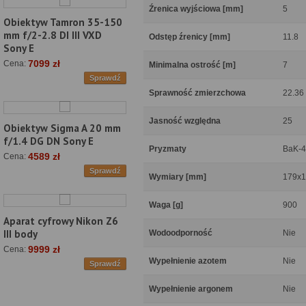
Źrenica wyjściowa [mm]
5
Obiektyw Tamron 35-150
mm f/2-2.8 DI III VXD
Odstęp źrenicy [mm]
11.8
Sony E
7099 zł
Cena:
Minimalna ostrość [m]
7
Sprawdź
Sprawność zmierzchowa
22.36
Jasność względna
25
Obiektyw Sigma A 20 mm
f/1.4 DG DN Sony E
Pryzmaty
BaK-4
4589 zł
Cena:
Sprawdź
Wymiary [mm]
179x
Waga [g]
900
Aparat cyfrowy Nikon Z6
III body
Wodoodporność
Nie
9999 zł
Cena:
Wypełnienie azotem
Nie
Sprawdź
Wypełnienie argonem
Nie