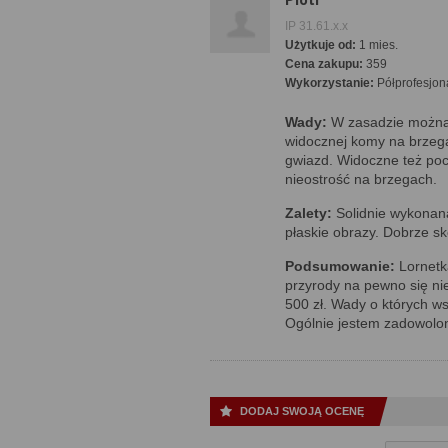
IP 31.61.x.x
Użytkuje od:
1 mies.
Cena zakupu:
359
Wykorzystanie:
Półprofesjon
Wady:
W zasadzie można 
widocznej komy na brzeg
gwiazd. Widoczne też poc
nieostrość na brzegach.
Zalety:
Solidnie wykonana
płaskie obrazy. Dobrze s
Podsumowanie:
Lornetka
przyrody na pewno się nie
500 zł. Wady o których w
Ogólnie jestem zadowolo
DODAJ SWOJĄ OCENĘ