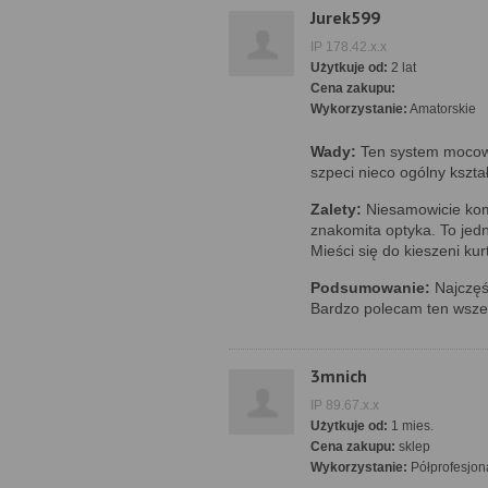
Jurek599
IP 178.42.x.x
Użytkuje od:
2 lat
Cena zakupu:
Wykorzystanie:
Amatorskie
Wady:
Ten system mocowa
szpeci nieco ogólny kształt
Zalety:
Niesamowicie kom
znakomita optyka. To jed
Mieści się do kieszeni ku
Podsumowanie:
Najczęśc
Bardzo polecam ten wsze
3mnich
IP 89.67.x.x
Użytkuje od:
1 mies.
Cena zakupu:
sklep
Wykorzystanie:
Półprofesjon