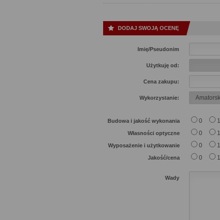
DODAJ SWOJĄ OCENĘ
Imię/Pseudonim
Użytkuję od:
Cena zakupu:
Wykorzystanie:
0
Budowa i jakość wykonania
0
Własności optyczne
0
Wyposażenie i użytkowanie
0
Jakość/cena
Wady