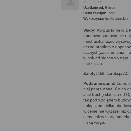
IP 83.30.x.x
Użytkuje od:
6 mies.
Cena zakupu:
1599
Wykorzystanie:
Amatorskie
Wady:
Korpus lornetki z 
obudowa gumowa,nie najl
mechanika,luźno wysuwaj
oczne,problem z dopaso
ocznych(zaciemnienia i fas
w bok od słońca występują
ostrzejsza.
Zalety:
Bdb korekcja AC, 
Podsumowanie:
Lornetka
niej poprawione. Co do opt
Jest trochę słabsza od Op
tak pod względem budowy,
polepszono tylko obudowę
w cenie nie wyższej niż ob
sama jak w stary modelu. 
niską wagę.