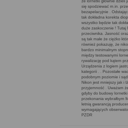
że lornetki głównie dziel
się spodziewać m.in. prze
bezapelacyjnie . Odstają
tak dokładna korekta diopt
wszystko będzie tak dokł
duże zaskoczenie ! Tuta
przeciwnika. Jasność ora
są tak małe że ciężko któ
również pokazuję, że nik
bardzo minimalnym stopni
między testowanymi lorne
rywalizację pod kątem pr
Urządzenia z logiem jastrz
kategorii . . Pozostałe w
podobnym poziomie i sądzę
Nikon jest mniejszy jak i
przyjemność . Uważam że
gdyby do budowy lornetki
przekonania wybrałbym Mo
letnią gwarancją produc
wymagających obserwatoró
PZDR