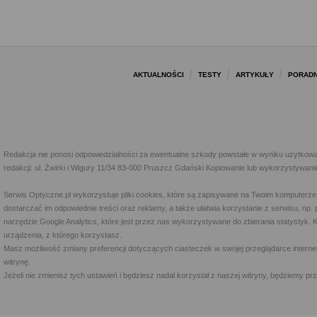
AKTUALNOŚCI
TESTY
ARTYKUŁY
PORADN
Redakcja nie ponosi odpowiedzialności za ewentualne szkody powstałe w wyniku użytkowa
redakcji: ul. Żwirki i Wigury 11/34 83-000 Pruszcz Gdański Kopiowanie lub wykorzystywan
Serwis Optyczne.pl wykorzystuje pliki cookies, które są zapisywane na Twoim komputerze
dostarczać im odpowiednie treści oraz reklamy, a także ułatwia korzystanie z serwisu, 
narzędzie Google Analytics, które jest przez nas wykorzystywane do zbierania statystyk. 
urządzenia, z którego korzystasz.
Masz możliwość zmiany preferencji dotyczących ciasteczek w swojej przeglądarce internet
witrynę.
Jeżeli nie zmienisz tych ustawień i będziesz nadal korzystał z naszej witryny, będziemy 