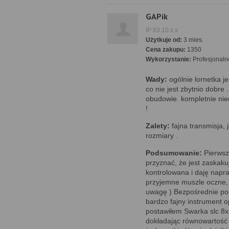
GAPik
IP 83.10.x.x
Użytkuje od:
3 mies.
Cena zakupu:
1350
Wykorzystanie:
Profesjonaln
Wady:
ogólnie lornetka j
co nie jest zbytnio dobre
obudowie. kompletnie ni
!
Zalety:
fajna transmisja,
rozmiary .
Podsumowanie:
Pierwszy
przyznać, że jest zaskaku
kontrolowana i daję napr
przyjemne muszle oczne, 
uwagę ) Bezpośrednie por
bardzo fajny instrument o
postawiłem Swarka slc 8x3
dokładając równowartość 