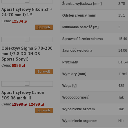
Źrenica wyjściowa [mm]
3.75
Aparat cyfrowy Nikon Zf +
24-70 mm f/4 S
Odstęp źrenicy [mm]
15.1
12234 zł
Cena:
Minimalna ostrość [m]
2
Sprawdź
Sprawność zmierzchowa
15.49
Obiektyw Sigma S 70-200
Jasność względna
14.06
mm f/2.8 DG DN OS
Sports Sony E
Pryzmaty
BaK-4
6986 zł
Cena:
Sprawdź
Wymiary [mm]
119x1
Waga [g]
435
Aparat cyfrowy Canon
EOS R6 mark III
Wodoodporność
Tak
12999 zł
12499 zł
Cena:
Wypełnienie azotem
Tak
Sprawdź
Wypełnienie argonem
Nie