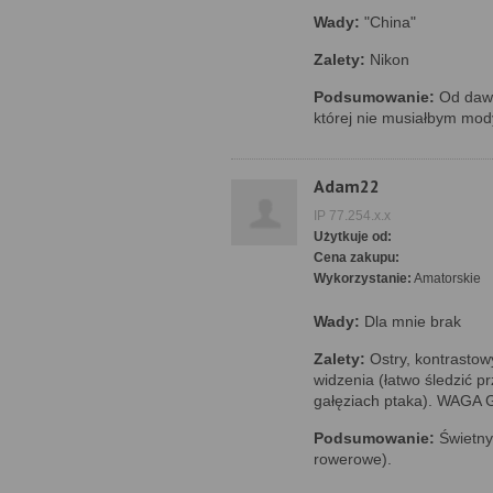
Wady:
"China"
Zalety:
Nikon
Podsumowanie:
Od dawn
której nie musiałbym mod
Adam22
IP 77.254.x.x
Użytkuje od:
Cena zakupu:
Wykorzystanie:
Amatorskie
Wady:
Dla mnie brak
Zalety:
Ostry, kontrastow
widzenia (łatwo śledzić 
gałęziach ptaka). WAGA
Podsumowanie:
Świetny
rowerowe).