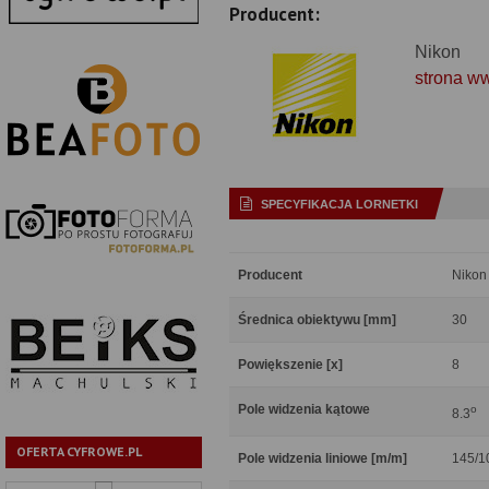
Producent:
Nikon
strona w
SPECYFIKACJA LORNETKI
Producent
Nikon
Średnica obiektywu [mm]
30
Powiększenie [x]
8
Pole widzenia kątowe
o
8.3
OFERTA CYFROWE.PL
Pole widzenia liniowe [m/m]
145/1