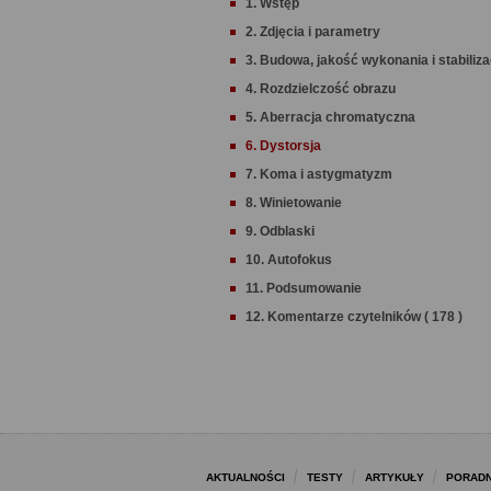
1. Wstęp
2. Zdjęcia i parametry
3. Budowa, jakość wykonania i stabiliza
4. Rozdzielczość obrazu
5. Aberracja chromatyczna
6. Dystorsja
7. Koma i astygmatyzm
8. Winietowanie
9. Odblaski
10. Autofokus
11. Podsumowanie
12. Komentarze czytelników ( 178 )
AKTUALNOŚCI
TESTY
ARTYKUŁY
PORADN