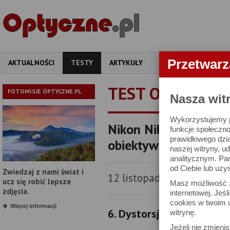
Przetwar
AKTUALNOŚCI
TESTY
ARTYKUŁY
APARATY
OBIEKT
TEST OBIEKTYW
FOTOMISJE OPTYCZNE.PL
Nasza wit
Wykorzystujemy pl
Nikon Nikkor AF-S 28
funkcje społeczno
prawidłowego dzia
obiektywu
naszej witryny, 
analitycznym. Pa
od Ciebie lub uzy
Zwiedzaj z nami świat i
12 listopada 2010
ucz się robić lepsze
Masz możliwość z
zdjęcia.
internetowej. Jeś
cookies w twoim u
Więcej informacji
6. Dystorsja
witrynę.
Jeżeli nie zmienis