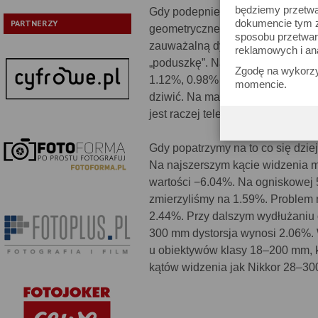
będziemy przetwa
Gdy podepniemy Nikkora 28–300 
dokumencie tym zn
PARTNERZY
geometryczne na brzegu kadru n
sposobu przetwar
zauważalną dystorsję beczkową o
reklamowych i an
„poduszkę”. Na ogniskowych 50, 
Zgodę na wykorzy
1.12%, 0.98% i 0.97%. Tak jak nap
momencie.
dziwić. Na matrycy DX testowan
jest raczej teleobiektywem, a nie
Gdy popatrzymy na to co się dziej
Na najszerszym kącie widzenia 
wartości −6.04%. Na ogniskowej
zmierzyliśmy na 1.59%. Problem n
2.44%. Przy dalszym wydłużaniu o
300 mm dystorsja wynosi 2.06%. W
u obiektywów klasy 18–200 mm, k
kątów widzenia jak Nikkor 28–30