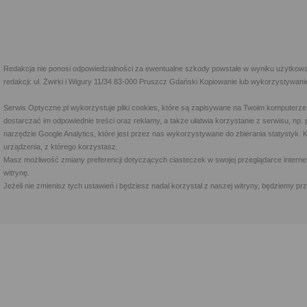
Redakcja nie ponosi odpowiedzialności za ewentualne szkody powstałe w wyniku użytkowa
redakcji: ul. Żwirki i Wigury 11/34 83-000 Pruszcz Gdański Kopiowanie lub wykorzystywan
Serwis Optyczne.pl wykorzystuje pliki cookies, które są zapisywane na Twoim komputerze
dostarczać im odpowiednie treści oraz reklamy, a także ułatwia korzystanie z serwisu, 
narzędzie Google Analytics, które jest przez nas wykorzystywane do zbierania statystyk. 
urządzenia, z którego korzystasz.
Masz możliwość zmiany preferencji dotyczących ciasteczek w swojej przeglądarce internet
witrynę.
Jeżeli nie zmienisz tych ustawień i będziesz nadal korzystał z naszej witryny, będziemy 