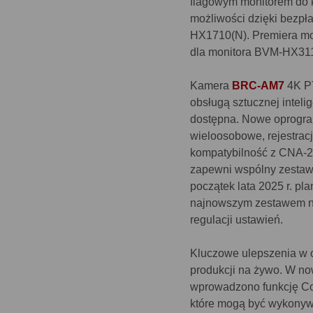
flagowym monitorem do 
możliwości dzięki bezpłat
HX1710(N). Premiera mo
dla monitora BVM-HX3110
Kamera
BRC-AM7
4K PT
obsługą sztucznej inteli
dostępna. Nowe oprogram
wieloosobowe, rejestracj
kompatybilność z CNA-2
zapewni wspólny zestaw f
początek lata 2025 r. p
najnowszym zestawem n
regulacji ustawień.
Kluczowe ulepszenia w o
produkcji na żywo. W n
wprowadzono funkcję Con
które mogą być wykonywa