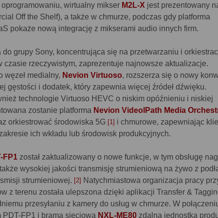
 oprogramowaniu, wirtualny mikser
M2L-X
jest prezentowany n
al Off the Shelf), a także w chmurze, podczas gdy platforma
S pokaże nową integrację z mikserami audio innych firm.
 do grupy Sony, koncentrująca się na przetwarzaniu i orkiestrac
w czasie rzeczywistym, zaprezentuje najnowsze aktualizacje.
 węzeł medialny,
Nevion Virtuoso
, rozszerza się o nowy konw
 gęstości i dodatek, który zapewnia więcej źródeł dźwięku.
nież technologie Virtuoso HEVC o niskim opóźnieniu i niskiej
ntowana zostanie platforma
Nevion VideoIPath Media Orchest
raz orkiestrować środowiska 5G
i chmurowe, zapewniając kli
[1]
zakresie ich wkładu lub środowisk produkcyjnych.
-FP1
został zaktualizowany o nowe funkcje, w tym obsługę na
 także wysokiej jakości transmisję strumieniową na żywo z podł
nsmisji strumieniowej.
Natychmiastowa organizacja pracy prz
[2]
ów z terenu została ulepszona dzięki aplikacji Transfer & Taggi
dniemu przesyłaniu z kamery do usług w chmurze. W połączeni
m PDT-FP1 i bramą sieciową
NXL-ME80
zdalna jednostka prod