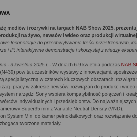
OWA
żę mediów i rozrywki na targach NAB Show 2025, prezentu
rodukcji na żywo, newsów i wideo oraz produkcji wirtualnej
we technologie do przechwytywania treści przestrzennych, ko
ze i IP, interaktywne demonstracje i skorzystaj z wiedzy eksper
nia -
3 kwietnia 2025
r. - W dniach 6-9 kwietnia podczas
NAB S
(N439) powita uczestników wystawy z innowacjami, spostrzeże
dzą specjalistyczną w czterech kluczowych obszarach: rozwiąza
nizacji pracy w zakresie newsów, rozwiązań do produkcji wideo 
kosystem narzędzi Sony wspiera kompatybilność połączeń i krea
twórców indywidualnych i przedsiębiorstw. Do najważniejszych
kamerowy Super35 mm z Variable Neutral Density (VND),
on System Mini do kamer pełnoklatkowych oraz rozwiązanie d
wzbogaca tworzone materiały.