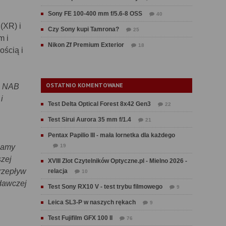
Sony FE 100-400 mm f/5.6-8 OSS
40
(XR) i
Czy Sony kupi Tamrona?
25
m i
Nikon Zf Premium Exterior
18
ością i
OSTATNIO KOMENTOWANE
ch NAB
i
Test Delta Optical Forest 8x42 Gen3
22
Test Sirui Aurora 35 mm f/1.4
21
Pentax Papilio III - mała lornetka dla każdego
lamy
19
szej
XVIII Zlot Czytelników Optyczne.pl - Mielno 2026 -
przepływ
relacja
10
adawczej
Test Sony RX10 V - test trybu filmowego
9
Leica SL3-P w naszych rękach
9
Test Fujifilm GFX 100 II
76