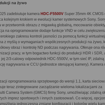
dukcji na żywo
025 zadebiutuje kamera
HDC-F5500V
Super 35mm 4K CMOS 
ąca kolejnym krokiem w ewolucji kamer systemowych Sony. So
 w przetwornik obrazu z migawką globalną, mocowanie obiekt
ncja na oprogramowanie dodaje funkcje VND w celu zwiększeni
 szerokiego zakresu kontroli jasności za pomocą funkcji wirtualnej
ana z myślą o wymaganiach współczesnych produkcji na żywo, 
ółowy obraz i kontrolę ND podczas nagrywania. Oferuje ona r
nizacji pracy, w tym bogactwo funkcji do produkcji HDR i SDR, 
co jej 2/3-calowy odpowiednik HDC-5500V, w tym sieć IP, zdalną
pcję nagrywania w CCU (jednostce sterującej kamery). Kamera
izacji oprogramowania sprzętowego do wersji 1.1, karta siecio
uje teraz zintegrowane zarządzanie wieloma lokalizacjami za
ulti Camera System (GMCS) firmy Sony, umożliwiając zdalną o
ych imprez sportowych i innych zastosowań. Co więcej, opcjo
umożliwia jednoczesną zmianę konfiguracji i kolorów wielu kam