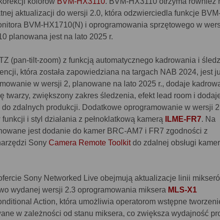
korekcji kolorów
BVM-HX3110
. BVM-HX3110 otrzyma również
nej aktualizacji do wersji 2.0, która odzwierciedla funkcje BVM
nitora BVM-HX1710(N) i oprogramowania sprzętowego w wersj
 planowana jest na lato 2025 r.
Z (pan-tilt-zoom) z funkcją automatycznego kadrowania i śledz
gencji, która została zapowiedziana na targach NAB 2024, jest j
owanie w wersji 2, planowane na lato 2025 r., dodaje kadrow
ę twarzy, zwiększony zakres śledzenia, efekt lead room i dodaj
 do zdalnych produkcji. Dodatkowe oprogramowanie w wersji 2
unkcji i styl działania z pełnoklatkową kamerą
ILME-FR7
. Na
lanowane jest dodanie do kamer BRC-AM7 i FR7 zgodności z
arzędzi Sony
Camera Remote Toolkit
do zdalnej obsługi kamer
fercie Sony Networked Live obejmują aktualizacje linii mikser
owo wydanej wersji 2.3 oprogramowania miksera
MLS-X1
ditional Action, która umożliwia operatorom wstępne tworzenie
ne w zależności od stanu miksera, co zwiększa wydajność pro