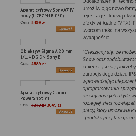
Udoskonalenia i technol
umożliwiając nowe formy 
Aparat cyfrowy Sony A7 IV
body (ILCE7M4B.CEC)
rejestrację filmową i two
8499 zł
efekty wirtualne (VFX).
Cena:
Sprawdź
twórcom treści na wszyst
wydajnością.
Obiektyw Sigma A 20 mm
"
Cieszymy się, że możem
f/1.4 DG DN Sony E
Show oraz zadebiutować 
4589 zł
Cena:
zmieniające się potrzeb
Sprawdź
europejskiego działu IP
wprowadzając ulepszenia
oprogramowania sprzęto
Aparat cyfrowy Canon
prośby naszych użytkowni
PowerShot V1
rozległej sieci rozwiąza
4349 zł
3649 zł
Cena:
pracy, który umożliwia 
Sprawdź
i produkcyjnej tam gdzie 