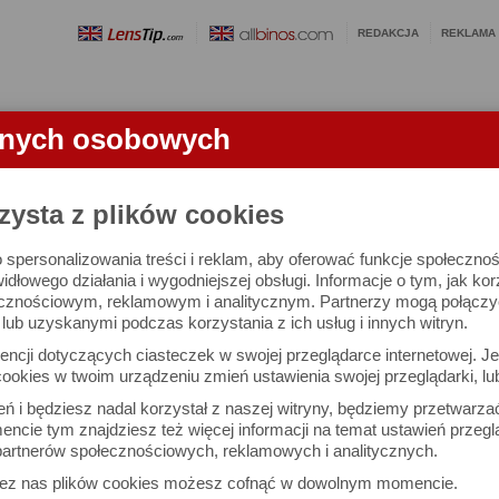
REDAKCJA
REKLAMA
anych osobowych
OBIEKTYWY
LORNETKI
SŁOWNICZEK
RANKINGI
FA
CI
zysta z plików cookies
 spersonalizowania treści i reklam, aby oferować funkcje społeczno
na targi NAB 2025
widłowego działania i wygodniejszej obsługi. Informacje o tym, jak ko
cznościowym, reklamowym i analitycznym. Partnerzy mogą połączyć 
ub uzyskanymi podczas korzystania z ich usług i innych witryn.
ncji dotyczących ciasteczek w swojej przeglądarce internetowej. Je
ookies w twoim urządzeniu zmień ustawienia swojej przeglądarki, lu
ień i będziesz nadal korzystał z naszej witryny, będziemy przetwarz
ncie tym znajdziesz też więcej informacji na temat ustawień przegl
artnerów społecznościowych, reklamowych i analitycznych.
zez nas plików cookies możesz cofnąć w dowolnym momencie.