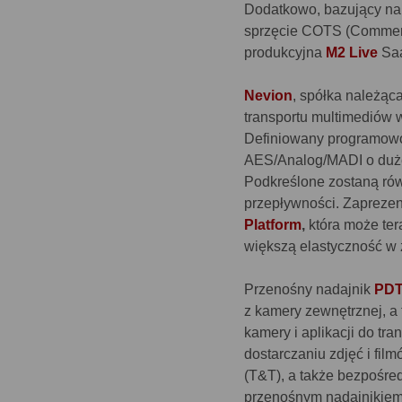
Dodatkowo, bazujący na
sprzęcie COTS (Commerci
produkcyjna
M2 Live
Saa
Nevion
, spółka należąca
transportu multimediów 
Definiowany programowo
AES/Analog/MADI o dużej
Podkreślone zostaną rów
przepływności. Zapreze
Platform
,
która może te
większą elastyczność w 
Przenośny nadajnik
PDT
z kamery zewnętrznej, a
kamery i aplikacji do tra
dostarczaniu zdjęć i film
(T&T), a także bezpośre
przenośnym nadajnikie