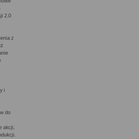
 nowe
-
i 2.0
enia z
uż
anie
e
y i
ów do
 akcji,
dukcji.