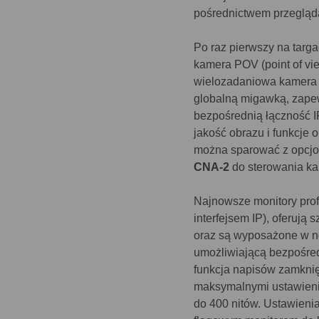
pośrednictwem przegląda
Po raz pierwszy na tar
kamera POV (point of vi
wielozadaniowa kamera j
globalną migawką, zapew
bezpośrednią łączność I
jakość obrazu i funkcje
można sparować z opcj
CNA-2
do sterowania ka
Najnowsze monitory pro
interfejsem IP), oferują
oraz są wyposażone w no
umożliwiającą bezpośre
funkcja napisów zamknię
maksymalnymi ustawienia
do 400 nitów. Ustawien