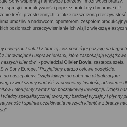
ogie Sony wspierają najnowsze potrzeby i możliwości branży,
ekspresji i produktywności poprzez protokoły chmurowe i IP,
rzenie treści przestrzennych, a także rozszerzoną rzeczywistość 
 Firma umożliwia nadawcom, operatorom, zespołom produkcyjny
kich poziomach urzeczywistnianie ich wizji z większą elastyczn
y nawiązać kontakt z branżą i wzmocnić jej pozycję na targa
z innowacjami i usprawnieniami, które zaspokajają wyjątkowe 
y naszych klientów
" - powiedział
Olivier Bovis,
zastępca szefa
&S w Sony Europe. "
Przyjęliśmy bardzo celowe podejście,
 do naszej oferty. Dzięki łatwym do pobrania aktualizacjom
wego zwiększamy wartość, zapewniamy trwałość, odzwiercied
ków i oferujemy zwrot z ich początkowej inwestycji. Dzięki na
ń i wiedzy specjalistycznej tworzymy bardziej wydajny i płynny 
kreatywność i spełnia oczekiwania naszych klientów z branży n
są".