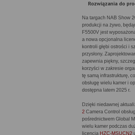
Rozwiązania do pro
Na targach NAB Show 2
produkcji na żywo, będ
F5500V jest wyposażona
a nowa opcjonalna lice
kontroli głębi ostrości i
przysłony. Zaprojektow
zapewnia piękny, szczeg
korzyści w zakresie orga
tę samą infrastrukturę, 
obsługę wielu kamer i o
dostępna latem 2025 r.
Dzięki niedawnej aktual
2
Camera Control obsług
pośrednictwem Global M
wielu kamer podczas duż
licencja
HZC-MSUCN2