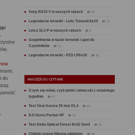
Sony RX10 V w naszych rękach
25
Legendarne lornetki - Leitz Trinovid 6x24
13
jąc
Leica SL3-P w naszych rękach
9
.
Uzupełnienia w bazie lornetek i apel do
rzystne
Czytelników
11
tów,
Legendarne lornetki - PZO LP6x30
32
how
niami,
ń do
NAJCZĘŚCIEJ CZYTANE
oraz
O tym się mówi, czyli plotki i ploteczki z ostatniego
tywność
tygodnia
47
Test Sirui Aurora 35 mm f/1.4
21
o
DJI Osmo Pocket 4P
10
Test Delta Optical Forest 8x42 Gen3
22
Chiński pozew Nikona oddalony
36