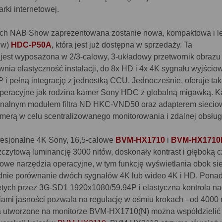
rki internetowej.
gach NAB Show zaprezentowana zostanie nowa, kompaktowa i l
ew)
HDC-P50A
,
która jest już dostępna w sprzedaży. Ta
est wyposażona w 2/3-calowy, 3-układowy przetwornik obrazu
nia elastyczność instalacji, do 8x HD i 4x 4K sygnału wyjścio
P i pełną integrację z jednostką CCU. Jednocześnie, oferuje ta
 operacyjne jak rodzina kamer Sony HDC z globalną migawką. 
onalnym modułem filtra ND HKC-VND50 oraz adapterem sieci
merą w celu scentralizowanego monitorowania i zdalnej obsług
fesjonalne 4K Sony, 16,5-calowe
BVM-HX1710
i
BVM-HX171
 szczytową luminancję 3000 nitów, doskonały kontrast i głęboką 
we narzędzia operacyjne, w tym funkcję wyświetlania obok sie
dnie porównanie dwóch sygnałów 4K lub wideo 4K i HD. Ponad
tych przez 3G-SD1 1920x1080/59.94P i elastyczna kontrola n
mi jasności pozwala na regulację w ośmiu krokach - od 4000 
ia utworzone na monitorze BVM-HX1710(N) można współdzielić