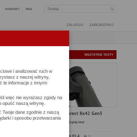
KONTAKT
RSS
ZALOGUJ
ZAREJESTRUJ
Q
FORUM
FOTOMISJE
NOWE TESTY
WSZYSTKIE TESTY
ściowe i analizować ruch w
rzystasz z naszej witryny,
te informacje z innymi
śli więc nie wyrażasz zgody na
b opuść naszą witrynę.
ać Twoje dane zgodnie z naszą
Test Delta Optical Forest 8x42 Gen3
ądarki i sposobu przetwarzania
Komentarze: 22
Czytaj test
Test Sirui Aurora 35 mm f/1.4
21