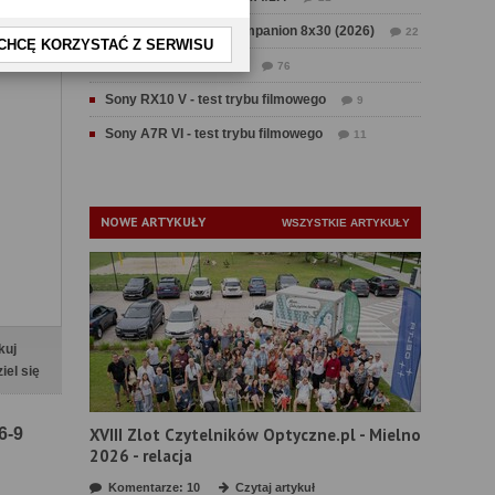
Test Swarovski CL Companion 8x30 (2026)
22
CHCĘ KORZYSTAĆ Z SERWISU
Test Fujifilm GFX 100 II
76
Sony RX10 V - test trybu filmowego
9
Sony A7R VI - test trybu filmowego
11
NOWE ARTYKUŁY
WSZYSTKIE ARTYKUŁY
kuj
iel się
6-9
XVIII Zlot Czytelników Optyczne.pl - Mielno
2026 - relacja
Komentarze: 10
Czytaj artykuł