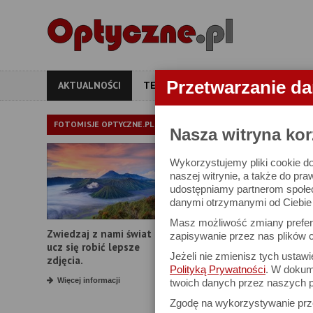
Przetwarzanie d
AKTUALNOŚCI
TESTY
ARTYKUŁY
APARATY
AKTUALNOŚ
FOTOMISJE OPTYCZNE.PL
Nasza witryna kor
Wykorzystujemy pliki cookie do
Sony zaprasza 
naszej witrynie, a także do pra
udostępniamy partnerom społe
danymi otrzymanymi od Ciebie l
Masz możliwość zmiany prefere
Zwiedzaj z nami świat i
zapisywanie przez nas plików c
ucz się robić lepsze
Jeżeli nie zmienisz tych ustaw
zdjęcia.
Polityką Prywatności
. W dokume
Więcej informacji
twoich danych przez naszych p
Zgodę na wykorzystywanie pr