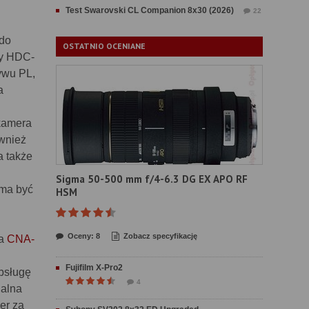
Test Swarovski CL Companion 8x30 (2026)
22
do
OSTATNIO OCENIANE
ny HDC-
ywu PL,
a
kamera
ównież
a także
Sigma 50-500 mm f/4-6.3 DG EX APO RF
 ma być
HSM
Oceny: 8
Zobacz specyfikację
wa
CNA-
Fujifilm X-Pro2
bsługę
4
nalna
er za