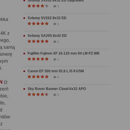
Svbony SV202 8x32 ED Upgraded
1
Svbony SV202 8x32 ED
ekka
1
 4K z
Svbony SA205 8x42 ED
wego,
1
ką samą
Fujifilm Fujinon XF 18-120 mm f/4 LM PZ WR
Kamerę
1
owym
i.
Canon EF 300 mm f/2.8 L IS II USM
3
0N
(z
czerń
Sky Rover Banner Cloud 6x32 APO
1
bie,
to,
ad
nitów
 z