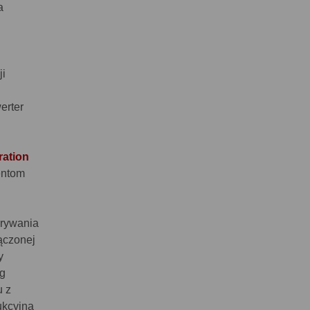
a
ji
erter
ration
entom
grywania
ączonej
y
ng
u z
ukcyjna