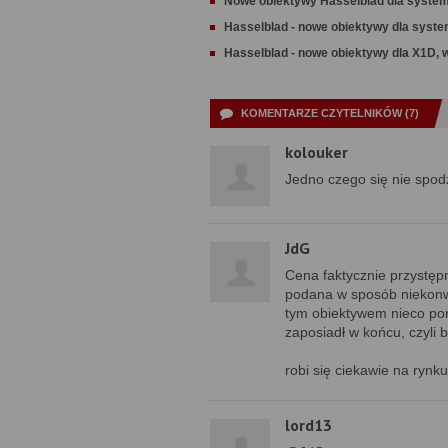
Nowe obiektywy Hasselblad dla syste
Hasselblad - nowe obiektywy dla sys
Hasselblad - nowe obiektywy dla X1D,
KOMENTARZE CZYTELNIKÓW (7)
kolouker
Jedno czego się nie spodz
JdG
Cena faktycznie przystępn
podana w sposób niekonwe
tym obiektywem nieco pona
zaposiadł w końcu, czyli 
robi się ciekawie na ryn
lord13