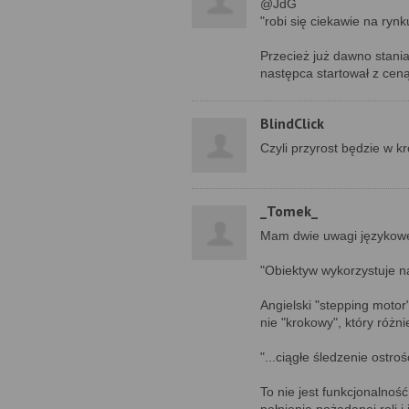
@JdG
"robi się ciekawie na ry
Przecież już dawno stania
następca startował z ceną 
BlindClick
Czyli przyrost będzie w k
_Tomek_
Mam dwie uwagi językowe,
"Obiektyw wykorzystuje na
Angielski "stepping motor
nie "krokowy", który różnie
"...ciągłe śledzenie ostr
To nie jest funkcjonalność