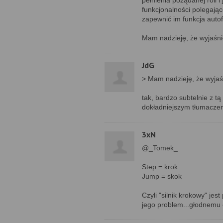
pełnienia pożądanej roli i
funkcjonalności polegają
zapewnić im funkcja autof
Mam nadzieję, że wyjaśni
JdG
> Mam nadzieję, że wyjaś
tak, bardzo subtelnie z tą
dokładniejszym tłumaczeni
3xN
@_Tomek_
Step = krok
Jump = skok
Czyli "silnik krokowy" je
jego problem...głodnemu 