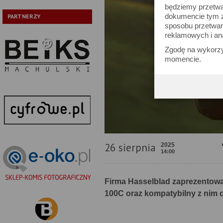
będziemy przetwa
dokumencie tym zn
PARTNERZY
sposobu przetwar
reklamowych i an
Zgodę na wykorzy
momencie.
26 sierpnia
2025
14:00
Firma Hasselblad zaprezentow
100C oraz kompatybilny z nim o