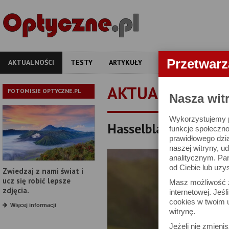
Przetwar
AKTUALNOŚCI
TESTY
ARTYKUŁY
APARATY
OBIEKT
AKTUALNOŚCI
FOTOMISJE OPTYCZNE.PL
Nasza wit
Wykorzystujemy pl
Hasselblad X2D II 10
funkcje społeczno
prawidłowego dzia
naszej witryny, 
analitycznym. Pa
od Ciebie lub uzy
Zwiedzaj z nami świat i
ucz się robić lepsze
Masz możliwość z
zdjęcia.
internetowej. Jeś
cookies w twoim u
Więcej informacji
witrynę.
Jeżeli nie zmienis