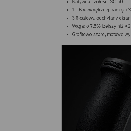
Natywna czułość ISO 50
1 TB wewnętrznej pamięci S
3,6-calowy, odchylany ekra
Waga: o 7,5% lżejszy niż X
Grafitowo-szare, matowe wy