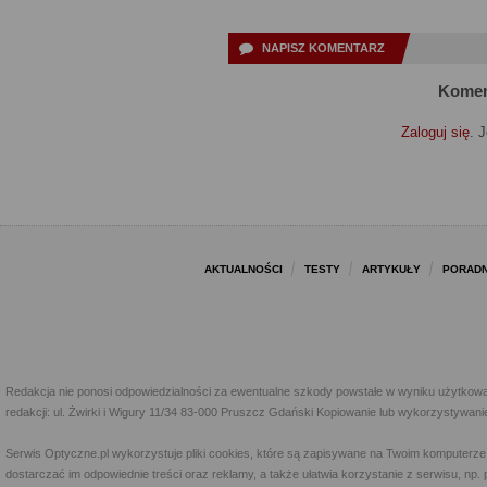
NAPISZ KOMENTARZ
Komen
Zaloguj się
. 
AKTUALNOŚCI
TESTY
ARTYKUŁY
PORADN
Redakcja nie ponosi odpowiedzialności za ewentualne szkody powstałe w wyniku użytkowa
redakcji: ul. Żwirki i Wigury 11/34 83-000 Pruszcz Gdański Kopiowanie lub wykorzystywan
Serwis Optyczne.pl wykorzystuje pliki cookies, które są zapisywane na Twoim komputerze
dostarczać im odpowiednie treści oraz reklamy, a także ułatwia korzystanie z serwisu, 