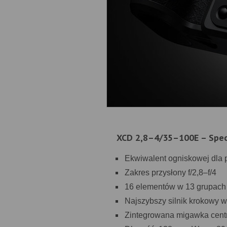
XCD 2,8–4/35–100E – Specy
Ekwiwalent ogniskowej dla p
Zakres przysłony f/2,8–f/4
16 elementów w 13 grupach 
Najszybszy silnik krokowy
Zintegrowana migawka centr