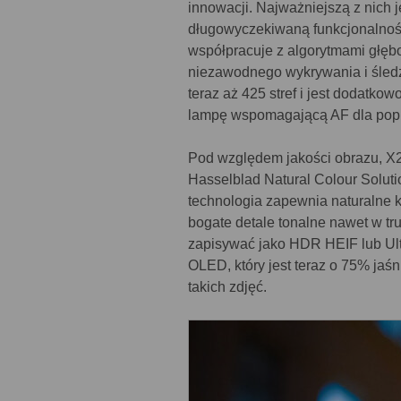
innowacji. Najważniejszą z nich je
długowyczekiwaną funkcjonalnoś
współpracuje z algorytmami głębo
niezawodnego wykrywania i śledz
teraz aż 425 stref i jest dodat
lampę wspomagającą AF dla popr
Pod względem jakości obrazu, X2
Hasselblad Natural Colour Solu
technologia zapewnia naturalne 
bogate detale tonalne nawet w t
zapisywać jako HDR HEIF lub Ul
OLED, który jest teraz o 75% jaśn
takich zdjęć.