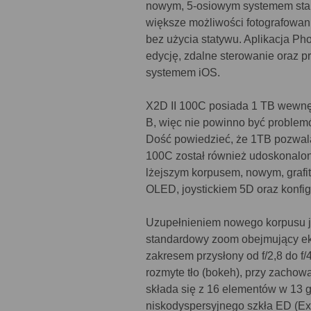
nowym, 5-osiowym systemem stabil
większe możliwości fotografowan
bez użycia statywu. Aplikacja Ph
edycję, zdalne sterowanie oraz 
systemem iOS.
X2D II 100C posiada 1 TB wewnęt
B, więc nie powinno być problemó
Dość powiedzieć, że 1TB pozwal
100C został również udoskonalony
lżejszym korpusem, nowym, gra
OLED, joystickiem 5D oraz konfi
Uzupełnieniem nowego korpusu j
standardowy zoom obejmujący ekw
zakresem przysłony od f/2,8 do f/
rozmyte tło (bokeh), przy zachow
składa się z 16 elementów w 13 g
niskodyspersyjnego szkła ED (Extr