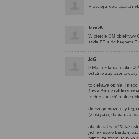
Prościej zrobić aparat m
JarekB
W ofercie OM obiektywy 
szkła EF, a do bagnetu E 
JdG
> Moim zdaniem taki 500/
ostatnio zaprezentowany 
to ciekawa opinia, i niec
1 m w fufu, czyli instrum
trudno znaleźć realne ob
do czego można by tego u
(z ukrycia), do bardzo ma
ale akurat w m4/3 taki ist
jednak sporo bardziej uży
mimo, że zoom, to tylko o