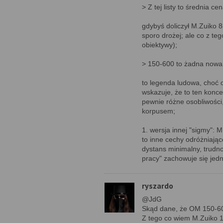
> Z tej listy to średnia
gdybyś doliczył M.Zuiko 8
sporo drożej; ale co z teg
obiektywy);
> 150-600 to żadna nowa 
to legenda ludowa, choć
wskazuje, że to ten konce
pewnie różne osobliwości,
korpusem;
1. wersja innej "sigmy": M
to inne cechy odróżniają
dystans minimalny, trudno
pracy" zachowuje się jedn
ryszardo
@JdG
Skąd dane, że OM 150-6
Z tego co wiem M.Zuiko 1