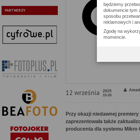
będziemy przetwa
dokumencie tym zn
PARTNERZY
sposobu przetwar
reklamowych i an
Zgodę na wykorzy
momencie.
Amade
12 września
2025
15:20
Przy okazji niedawnej premiery 
zaprezentowała także zaktualiz
producenta dla systemu Mikro C