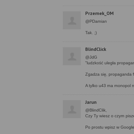
Przemek_OM
@PDamian
Tak. ;)
BlindClick
@JdG
"ludzkość uległa propagan
Zgadza się, propaganda fu
A tylko u43 ma monopol n
Jarun
@BlindClik,
Czy Ty wiesz o czym pisz
Po prostu wpisz w Google 