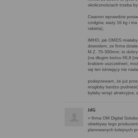
okolicznościach trzeba by
Cwanon wprawdzie posiada
czołgów, waży 16 kg i ma 
rakieta);
IMHO, jak OMDS miałaby 
dowodem, ze firma działa)
M.Z. 75-300mm; to dobry 
(na długim końcu f/6,8 [
brakiem uszczelnień; może
się ten istniejący nie nada
podejrzewam, że już przej
mogłoby bardzo podnieść 
byłaby wciąż atrakcyjna; 
JdG
> firma OM Digital Soluti
obiektywy tego producenta
planowanych kolejnych p