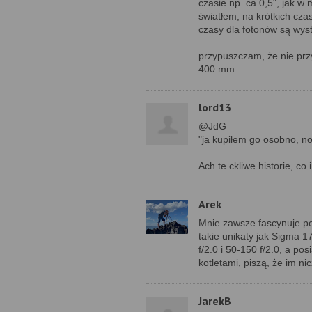
czasie np. ca 0,5", jak w
światłem; na krótkich cza
czasy dla fotonów są wyst
przypuszczam, że nie prz
400 mm.
lord13
@JdG
"ja kupiłem go osobno, no
Ach te ckliwe historie, c
Arek
Mnie zawsze fascynuje p
takie unikaty jak Sigma 
f/2.0 i 50-150 f/2.0, a 
kotletami, piszą, że im ni
JarekB