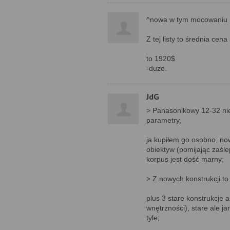
^nowa w tym mocowaniu
Z tej listy to średnia c
to 1920$
-dużo.
JdG
> Panasonikowy 12-32 nie 
parametry,
ja kupiłem go osobno, now
obiektyw (pomijając zaśle
korpus jest dość marny;
> Z nowych konstrukcji to
plus 3 stare konstrukcje
wnętrzności), stare ale j
tyle;