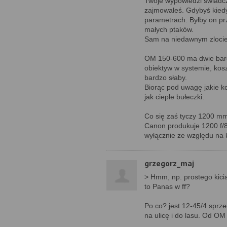
Twoje wypowiedzi świadcz
zajmowałeś. Gdybyś kiedyk
parametrach. Byłby on prz
małych ptaków.
Sam na niedawnym zlocie
OM 150-600 ma dwie bardz
obiektyw w systemie, kos
bardzo słaby.
Biorąc pod uwagę jakie ko
jak ciepłe bułeczki.
Co się zaś tyczy 1200 mm
Canon produkuje 1200 f/8
wyłącznie ze względu na
grzegorz_maj
> Hmm, np. prostego kicia
to Panas w ff?
Po co? jest 12-45/4 sprze
na ulicę i do lasu. Od O