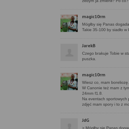
żebym ja zmienił? Po co?
magic10rm
Mógłby się Panas dogadać 
Takie 35-100 by siadło w 
JarekB
Czego brakuje Tobie w sta
puszka.
magic10rm
Wiesz co, mam boreliozę.
W Canonie też mam z tym
24mm f1.8.
Na eventach sportowych p
zdjęć mam spory i to z mo
JdG
> Mógłby się Panas dogad