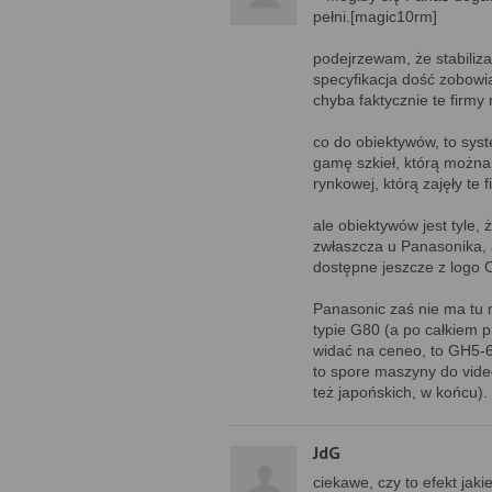
pełni.[magic10rm]
podejrzewam, że stabiliz
specyfikacja dość zobowi
chyba faktycznie te firmy
co do obiektywów, to sy
gamę szkieł, którą można
rynkowej, którą zajęły te f
ale obiektywów jest tyle, 
zwłaszcza u Panasonika, a
dostępne jeszcze z logo
Panasonic zaś nie ma tu 
typie G80 (a po całkiem p
widać na ceneo, to GH5-6
to spore maszyny do video;
też japońskich, w końcu).
JdG
ciekawe, czy to efekt jaki