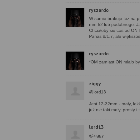
ryszardo
W sumie brakuje też na prz
mm f/2 lub podobnego. Ja
Chciałoby się coś od ON 
Panas 9/1.7, ale większo
ryszardo
*OM zamiast ON miało by
ziggy
@lord13
Jest 12-32mm - mały, lekk
już nie taki mały, prosty i t
lord13
@ziggy