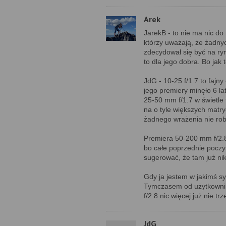
Arek
JarekB - to nie ma nic 
którzy uważają, że żadny
zdecydował się być na ry
to dla jego dobra. Bo jak
JdG - 10-25 f/1.7 to fajny
jego premiery minęło 6 la
25-50 mm f/1.7 w świetle
na o tyle większych matryc
żadnego wrażenia nie rob
Premiera 50-200 mm f/2.8 
bo całe poprzednie poczy
sugerować, że tam już nik
Gdy ja jestem w jakimś s
Tymczasem od użytkowników
f/2.8 nic więcej już nie trz
JdG