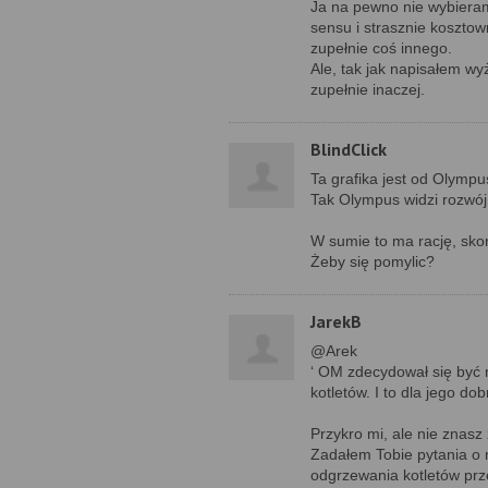
Ja na pewno nie wybieram
sensu i strasznie kosztown
zupełnie coś innego.
Ale, tak jak napisałem wy
zupełnie inaczej.
BlindClick
Ta grafika jest od Olymp
Tak Olympus widzi rozwój
W sumie to ma rację, skor
Żeby się pomylic?
JarekB
@Arek
‘ OM zdecydował się być
kotletów. I to dla jego do
Przykro mi, ale nie znasz
Zadałem Tobie pytania o
odgrzewania kotletów prz