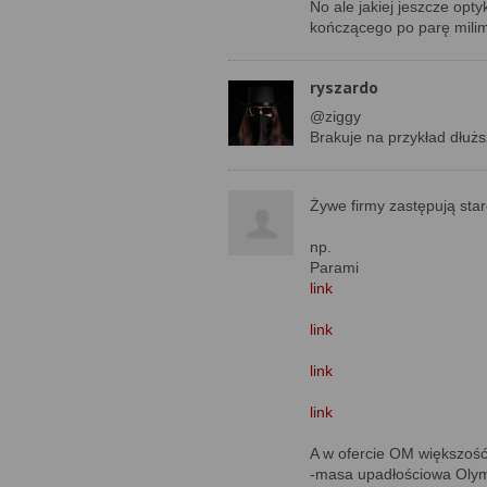
No ale jakiej jeszcze opt
kończącego po parę milim
ryszardo
@ziggy
Brakuje na przykład dłużs
Żywe firmy zastępują sta
np.
Parami
link
link
link
link
A w ofercie OM większość 
-masa upadłościowa Oly