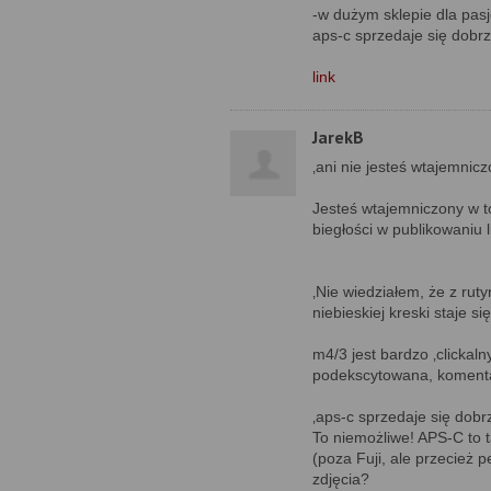
-w dużym sklepie dla pas
aps-c sprzedaje się dobr
link
JarekB
‚ani nie jesteś wtajemnicz
Jesteś wtajemniczony w t
biegłości w publikowaniu 
‚Nie wiedziałem, że z rut
niebieskiej kreski staje 
m4/3 jest bardzo ‚clickal
podekscytowana, komenta
‚aps-c sprzedaje się dobr
To niemożliwe! APS-C to 
(poza Fuji, ale przecież p
zdjęcia?