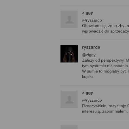
ziggy
@ryszardo
Obawiam się, że to zbyt n
wprowadzić do sprzedaży
ryszardo
@ziggy
Zależy od perspektywy. M
tym systemie niż ostatni
W sumie to mogłaby być 
kupiło.
ziggy
@ryszardo
Rzeczywiście, przyznaję C
interesują, zapomniałem,