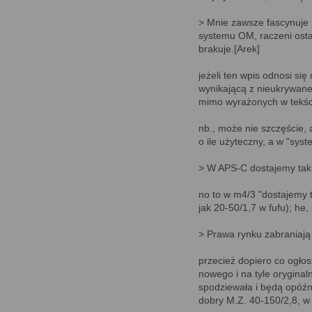
> Mnie zawsze fascynuje 
systemu OM, raczeni osta
brakuje.[Arek]
jeżeli ten wpis odnosi si
wynikającą z nieukrywane
mimo wyrażonych w tekści
nb., może nie szczęście, 
o ile użyteczny, a w "sys
> W APS-C dostajemy takie
no to w m4/3 "dostajemy 
jak 20-50/1,7 w fufu); he,
> Prawa rynku zabraniają
przecież dopiero co ogłos
nowego i na tyle oryginaln
spodziewała i będą opóźn
dobry M.Z. 40-150/2,8, w