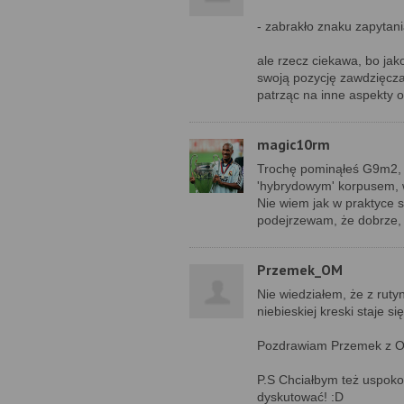
- zabrakło znaku zapytan
ale rzecz ciekawa, bo jak
swoją pozycję zawdzięcza
patrząc na inne aspekty o
magic10rm
Trochę pominąłeś G9m2, kt
'hybrydowym' korpusem, 
Nie wiem jak w praktyce 
podejrzewam, że dobrze, 
Przemek_OM
Nie wiedziałem, że z ruty
niebieskiej kreski staje 
Pozdrawiam Przemek z
P.S Chciałbym też uspoko
dyskutować! :D