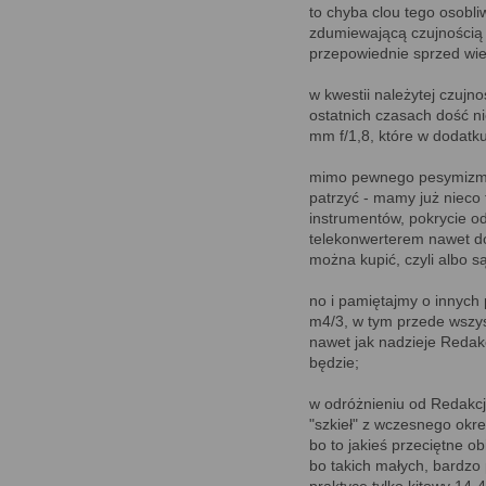
to chyba clou tego osobl
zdumiewającą czujnością c
przepowiednie sprzed wiel
w kwestii należytej czujn
ostatnich czasach dość n
mm f/1,8, które w dodatku
mimo pewnego pesymizmu b
patrzyć - mamy już nieco 
instrumentów, pokrycie o
telekonwerterem nawet do 
można kupić, czyli albo s
no i pamiętajmy o innych 
m4/3, w tym przede wszyst
nawet jak nadzieje Redakcji
będzie;
w odróżnieniu od Redakcji
"szkieł" z wczesnego okre
bo to jakieś przeciętne o
bo takich małych, bardzo 