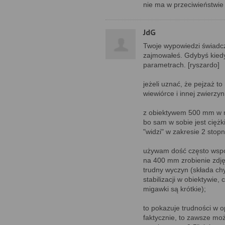
nie ma w przeciwieństwie 
JdG
Twoje wypowiedzi świadcz
zajmowałeś. Gdybyś kiedyk
parametrach. [ryszardo]
jeżeli uznać, że pejzaż t
wiewiórce i innej zwierzyni
z obiektywem 500 mm w m4
bo sam w sobie jest ciężki;
"widzi" w zakresie 2 stop
używam dość często wspom
na 400 mm zrobienie zdjęc
trudny wyczyn (składa ch
stabilizacji w obiektywie,
migawki są krótkie);
to pokazuje trudności w o
faktycznie, to zawsze mo