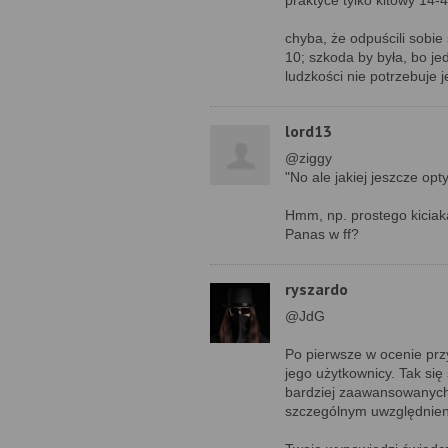
praktyce tylko kitowy 14-4
chyba, że odpuścili sobie
10; szkoda by była, bo je
ludzkości nie potrzebuje 
lord13
@ziggy
"No ale jakiej jeszcze opt
Hmm, np. prostego kiciaka
Panas w ff?
ryszardo
@JdG
Po pierwsze w ocenie prz
jego użytkownicy. Tak si
bardziej zaawansowanych 
szczególnym uwzględnien