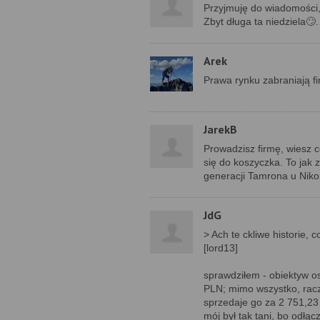
Przyjmuję do wiadomości,
Zbyt długa ta niedziela🙄
Arek
Prawa rynku zabraniają f
JarekB
Prowadzisz firmę, wiesz c
się do koszyczka. To jak
generacji Tamrona u Niko
JdG
> Ach te ckliwe historie, 
[lord13]
sprawdziłem - obiektyw 
PLN; mimo wszystko, racze
sprzedaje go za 2 751,23 P
mój był tak tani, bo odłą