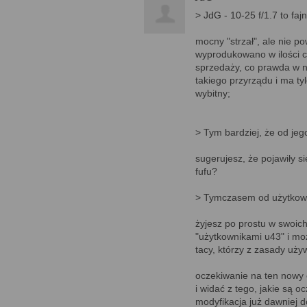
> JdG - 10-25 f/1.7 to faj
mocny "strzał", ale nie p
wyprodukowano w ilości c
sprzedaży, co prawda w ni
takiego przyrządu i ma ty
wybitny;
> Tym bardziej, że od jeg
sugerujesz, że pojawiły s
fufu?
> Tymczasem od użytkowni
żyjesz po prostu w swoich
"użytkownikami u43" i moż
tacy, którzy z zasady uż
oczekiwanie na ten nowy 
i widać z tego, jakie są o
modyfikacja już dawniej 