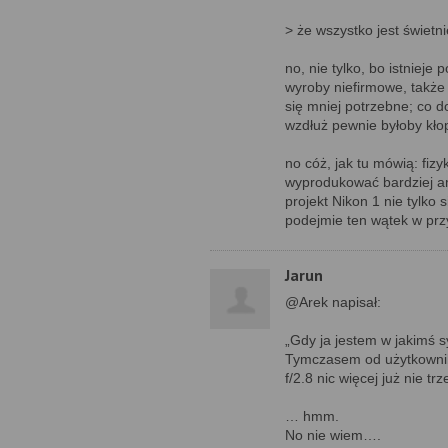
> że wszystko jest świetni
no, nie tylko, bo istnieje
wyroby niefirmowe, także n
się mniej potrzebne; co 
wzdłuż pewnie byłoby kłop
no cóż, jak tu mówią: fiz
wyprodukować bardziej am
projekt Nikon 1 nie tylko 
podejmie ten wątek w przy
Jarun
@Arek napisał:
„Gdy ja jestem w jakimś 
Tymczasem od użytkowników
f/2.8 nic więcej już nie trz
… hmm.
No nie wiem….