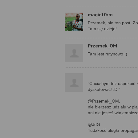
magic10rm
Przemek, nie ten post. Z
Tam się dzieje!
Przemek_OM
Tam jest rutynowo ;)
"Chciałbym też uspokoić 
dyskutować! :D "
@Przemek_OM,
nie bierzesz udziału w p
ani nie jesteś wtajemnicz
@JdG
"ludzkość uległa propagan