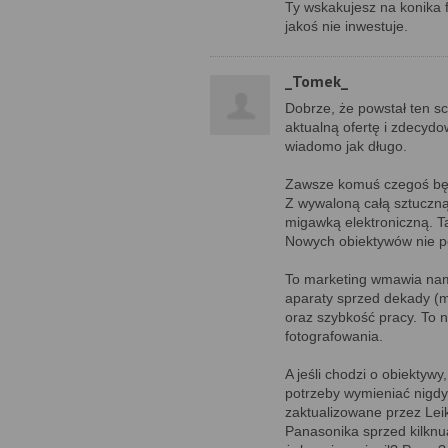
Ty wskakujesz na konika f
jakoś nie inwestuje.
_Tomek_
Dobrze, że powstał ten s
aktualną ofertę i zdecydow
wiadomo jak długo.
Zawsze komuś czegoś będz
Z wywaloną całą sztuczną
migawką elektroniczną. T
Nowych obiektywów nie p
To marketing wmawia nam
aparaty sprzed dekady (ma
oraz szybkość pracy. To 
fotografowania.
A jeśli chodzi o obiektywy
potrzeby wymieniać nigdy.
zaktualizowane przez Lei
Panasonika sprzed kilknu