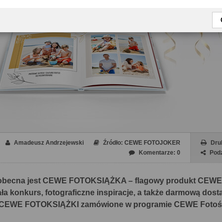
Amadeusz Andrzejewski
Źródło: CEWE FOTOJOKER
Dru
Komentarze: 0
Podz
u obecna jest CEWE FOTOKSIĄŻKA – flagowy produkt CEWE. 
ała konkurs, fotograficzne inspiracje, a także darmową dos
e CEWE FOTOKSIĄŻKI zamówione w programie CEWE Fotoś