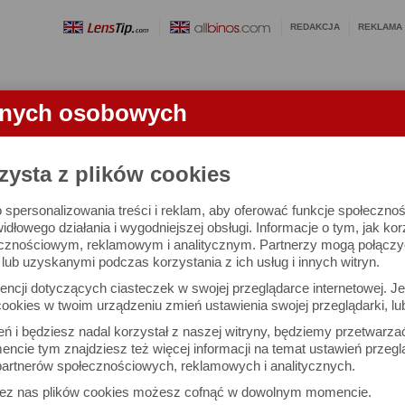
REDAKCJA
REKLAMA
anych osobowych
OBIEKTYWY
LORNETKI
SŁOWNICZEK
RANKINGI
FA
CI
zysta z plików cookies
 spersonalizowania treści i reklam, aby oferować funkcje społeczno
 Dni CEWE FOTOKSIĄŻKI
widłowego działania i wygodniejszej obsługi. Informacje o tym, jak ko
cznościowym, reklamowym i analitycznym. Partnerzy mogą połączyć 
ub uzyskanymi podczas korzystania z ich usług i innych witryn.
ncji dotyczących ciasteczek w swojej przeglądarce internetowej. Je
ookies w twoim urządzeniu zmień ustawienia swojej przeglądarki, lu
ień i będziesz nadal korzystał z naszej witryny, będziemy przetwarz
ncie tym znajdziesz też więcej informacji na temat ustawień przegl
artnerów społecznościowych, reklamowych i analitycznych.
zez nas plików cookies możesz cofnąć w dowolnym momencie.