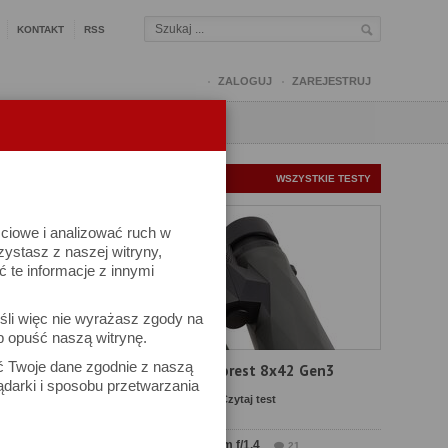
KONTAKT
RSS
ZALOGUJ
ZAREJESTRUJ
Q
FORUM
FOTOMISJE
NOWE TESTY
WSZYSTKIE TESTY
ściowe i analizować ruch w
rzystasz z naszej witryny,
te informacje z innymi
śli więc nie wyrażasz zgody na
b opuść naszą witrynę.
ać Twoje dane zgodnie z naszą
Test Delta Optical Forest 8x42 Gen3
ądarki i sposobu przetwarzania
Komentarze: 23
Czytaj test
Test Sirui Aurora 35 mm f/1.4
21