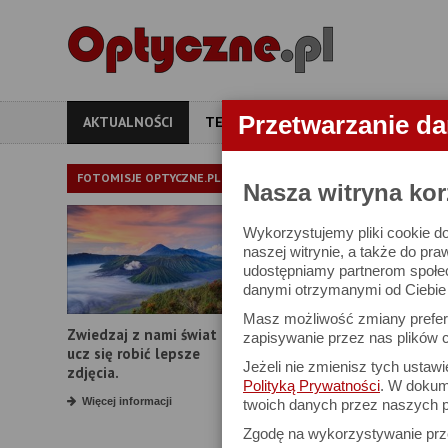
Przetwarzanie d
AKTUALNOŚCI
TESTY
ARTYKUŁY
APARATY
AKTUALNOŚ
FOTOMISJE OPTYCZNE.PL
Nasza witryna kor
Wykorzystujemy pliki cookie do
Rozpoczęły się
naszej witrynie, a także do pra
udostępniamy partnerom społe
danymi otrzymanymi od Ciebie l
Masz możliwość zmiany prefere
Zwiedzaj z nami świat i
zapisywanie przez nas plików c
ucz się robić lepsze
Jeżeli nie zmienisz tych ustaw
zdjęcia.
Polityką Prywatności
. W dokume
Więcej informacji
twoich danych przez naszych p
Zgodę na wykorzystywanie pr