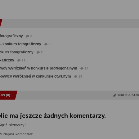
fotograficzny
0
 - konkurs fotograficzny
5
nkurs fotograficzny
2
Raficzny
23
obywcy wyróżnień ​w konkursie profesjonalnym
14
obywcy wyróżnień w konkursie otwartym
15
W (0)
NAPISZ KO
Nie ma jeszcze żadnych komentarzy.
Bądź pierwszy!
Napisz komentarz