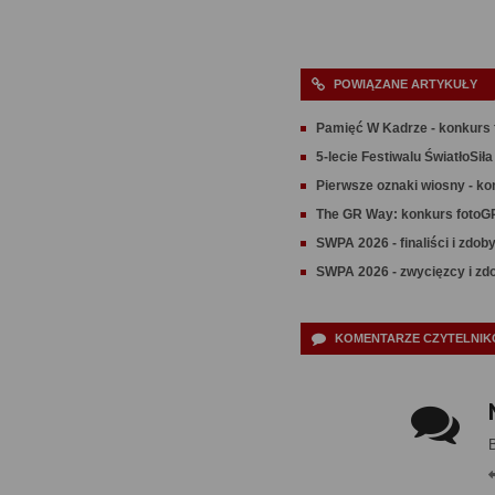
POWIĄZANE ARTYKUŁY
Pamięć W Kadrze - konkurs 
5-lecie Festiwalu ŚwiatłoSiła
Pierwsze oznaki wiosny - ko
The GR Way: konkurs fotoG
SWPA 2026 -​ ​finaliści i zd
SWPA 2026 - zwycięzcy i zd
KOMENTARZE CZYTELNIKÓ