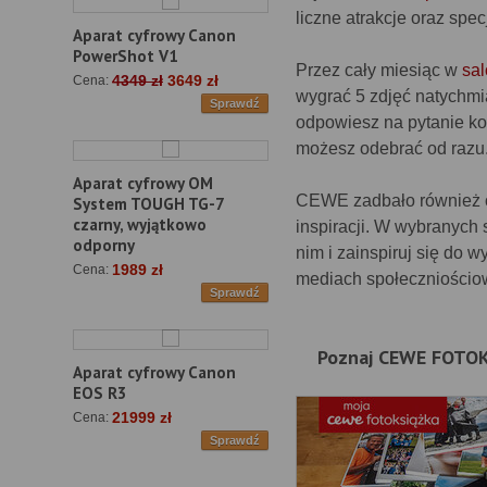
liczne atrakcje oraz spec
Aparat cyfrowy Canon
PowerShot V1
Przez cały miesiąc w
sa
4349 zł
3649 zł
Cena:
wygrać 5 zdjęć natychmi
Sprawdź
odpowiesz na pytanie k
możesz odebrać od razu
Aparat cyfrowy OM
CEWE zadbało również o 
System TOUGH TG-7
czarny, wyjątkowo
inspiracji. W wybranych 
odporny
nim i zainspiruj się do 
1989 zł
Cena:
mediach społeczniościow
Sprawdź
Poznaj CEWE FOTO
Aparat cyfrowy Canon
EOS R3
21999 zł
Cena:
Sprawdź