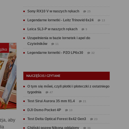
Sony RX10 V w naszych rękach
25
Legendarne lornetki - Leitz Trinovid 6x24
13
Leica SL3-P w naszych rękach
9
Uzupełnienia w bazie lornetek i apel do
Czytelników
11
Legendarne lornetki - PZO LP6x30
32
NAJCZĘŚCIEJ CZYTANE
O tym się mówi, czyli plotki i ploteczki z ostatniego
tygodnia
47
Test Sirui Aurora 35 mm f/1.4
21
DJI Osmo Pocket 4P
10
Test Delta Optical Forest 8x42 Gen3
ja, aby
23
ła
Chiński pozew Nikona oddalony
36