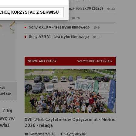
Test Swarovski CL Companion 8x30 (2026)
22
CHCĘ KORZYSTAĆ Z SERWISU
Test Fujifilm GFX 100 II
76
Sony RX10 V - test trybu filmowego
9
Sony A7R VI - test trybu filmowego
11
NOWE ARTYKUŁY
WSZYSTKIE ARTYKUŁY
kuj
iel się
Z tej
tawę we
XVIII Zlot Czytelników Optyczne.pl - Mielno
2026 - relacja
wiat
Komentarze: 11
Czytaj artykuł