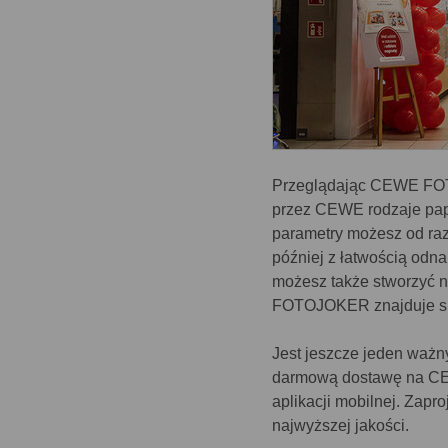
Przeglądając CEWE FO
przez CEWE rodzaje papi
parametry możesz od ra
później z łatwością odn
możesz także stworzyć 
FOTOJOKER znajduje si
Jest jeszcze jeden ważn
darmową dostawę na C
aplikacji mobilnej. Zapr
najwyższej jakości.