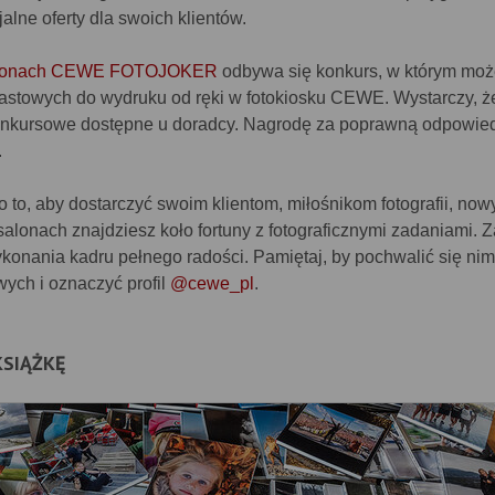
jalne oferty dla swoich klientów.
lonach CEWE FOTOJOKER
odbywa się konkurs, w którym mo
astowych do wydruku od ręki w fotokiosku CEWE. Wystarczy, ż
onkursowe dostępne u doradcy. Nagrodę za poprawną odpowie
.
to, aby dostarczyć swoim klientom, miłośnikom fotografii, now
salonach znajdziesz koło fortuny z fotograficznymi zadaniami. 
wykonania kadru pełnego radości. Pamiętaj, by pochwalić się ni
ych i oznaczyć profil
@cewe_pl
.
KSIĄŻKĘ