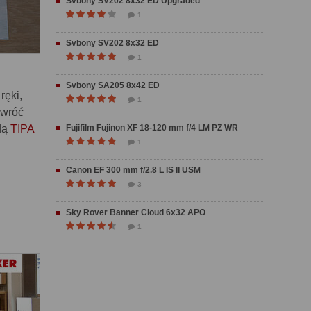
Svbony SV202 8x32 ED Upgraded
1
Svbony SV202 8x32 ED
1
Svbony SA205 8x42 ED
ręki,
1
zwróć
dą
TIPA
Fujifilm Fujinon XF 18-120 mm f/4 LM PZ WR
1
Canon EF 300 mm f/2.8 L IS II USM
3
Sky Rover Banner Cloud 6x32 APO
1