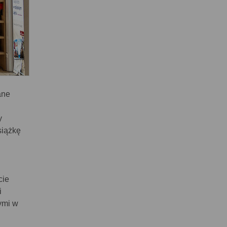
ane
y
siążkę
cie
i
ymi w