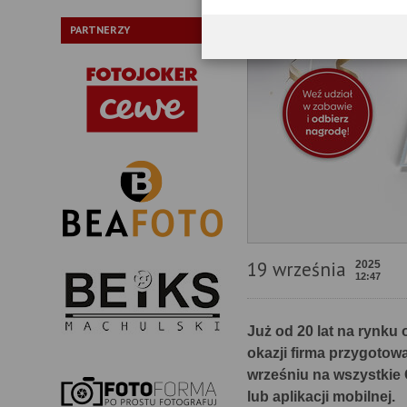
PARTNERZY
19 września
2025
12:47
Już od 20 lat na rynk
okazji firma przygotow
wrześniu na wszystki
lub aplikacji mobilnej.