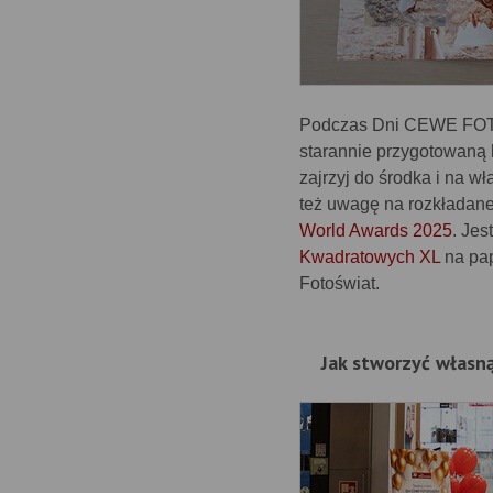
Podczas Dni CEWE FOT
starannie przygotowaną 
zajrzyj do środka i na w
też uwagę na rozkładan
World Awards 2025
. Jes
Kwadratowych XL
na pa
Fotoświat.
Jak stworzyć włas