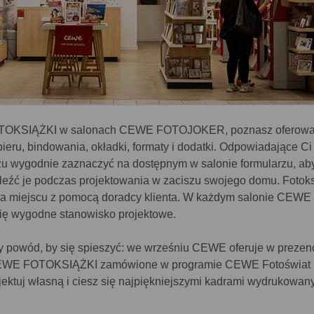
TOKSIĄŻKI w salonach CEWE FOTOJOKER, poznasz oferow
eru, bindowania, okładki, formaty i dodatki. Odpowiadające Ci
zu wygodnie zaznaczyć na dostępnym w salonie formularzu, ab
aleźć je podczas projektowania w zaciszu swojego domu. Fotok
na miejscu z pomocą doradcy klienta. W każdym salonie CEWE
ę wygodne stanowisko projektowe.
y powód, by się spieszyć: we wrześniu CEWE oferuje w prezen
EWE FOTOKSIĄŻKI zamówione w programie CEWE Fotoświat 
ojektuj własną i ciesz się najpiękniejszymi kadrami wydrukowan