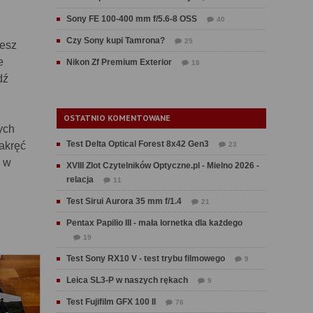
Sony FE 100-400 mm f/5.6-8 OSS
40
Czy Sony kupi Tamrona?
25
żesz
e
Nikon Zf Premium Exterior
18
dź
OSTATNIO KOMENTOWANE
ych
Test Delta Optical Forest 8x42 Gen3
Zakręć
23
m w
XVIII Zlot Czytelników Optyczne.pl - Mielno 2026 -
relacja
11
Test Sirui Aurora 35 mm f/1.4
21
Pentax Papilio III - mała lornetka dla każdego
19
Test Sony RX10 V - test trybu filmowego
9
Leica SL3-P w naszych rękach
9
Test Fujifilm GFX 100 II
76