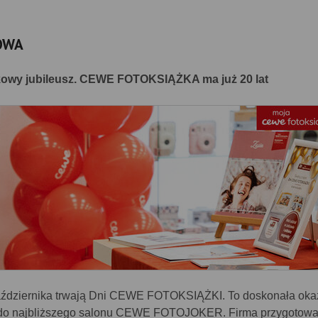
OWA
kowy jubileusz. CEWE FOTOKSIĄŻKA ma już 20 lat
aździernika trwają Dni CEWE FOTOKSIĄŻKI. To doskonała okaz
do najbliższego salonu CEWE FOTOJOKER. Firma przygotowa