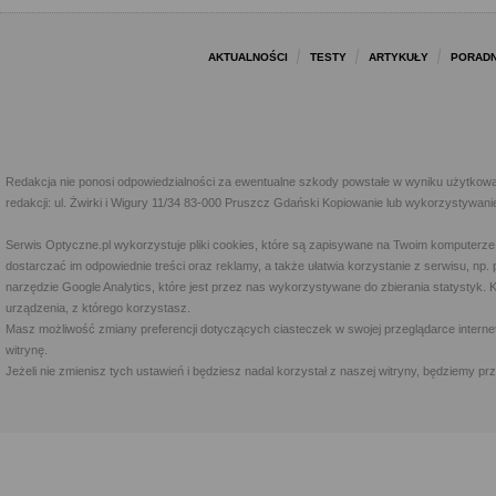
AKTUALNOŚCI
TESTY
ARTYKUŁY
PORADN
Redakcja nie ponosi odpowiedzialności za ewentualne szkody powstałe w wyniku użytkowa
redakcji: ul. Żwirki i Wigury 11/34 83-000 Pruszcz Gdański Kopiowanie lub wykorzystywan
Serwis Optyczne.pl wykorzystuje pliki cookies, które są zapisywane na Twoim komputerze
dostarczać im odpowiednie treści oraz reklamy, a także ułatwia korzystanie z serwisu, 
narzędzie Google Analytics, które jest przez nas wykorzystywane do zbierania statystyk. 
urządzenia, z którego korzystasz.
Masz możliwość zmiany preferencji dotyczących ciasteczek w swojej przeglądarce internet
witrynę.
Jeżeli nie zmienisz tych ustawień i będziesz nadal korzystał z naszej witryny, będziemy 