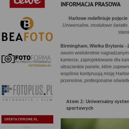
INFORMACJA PRASOWA
Harlowe redefiniuje pojęcie
Uniwersalne, modułowe światło i
stand
Birmingham, Wielka Brytania - 
swoim wielokrotnie nagradzanym 
kamerze, zaprojektowane dla kam
ultracienkie panele, które zapewn
wspólnie kontynuują misję Harlow
przenośne, profesjonalne oświetl
Atom 2: Uniwersalny syste
sportowych
OFERTA CYFROWE.PL