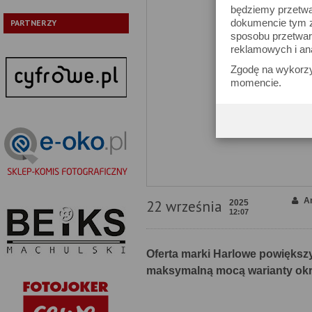
będziemy przetwa
dokumencie tym zn
PARTNERZY
sposobu przetwar
reklamowych i an
Zgodę na wykorzy
momencie.
A
22 września
2025
12:07
Oferta marki Harlowe powiększ
maksymalną mocą warianty okr