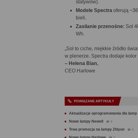
statywów).
Modele Spectra
oferują ~3
bieli.
Zasilanie przenośne:
Sol 40
Wh.
„Sol to ciche, miękkie źródło świ
w plenerze. Spectra dodaje kolor
– Helena Bian,
CEO Harlowe
POWIĄZANE ARTYKUŁY
Aktualizacje oprogramowania dla lamp
Nowe lampy Newell
0
Trwa promocja na lampy Zhiyun
2
Nowe lampy Harlowe
2