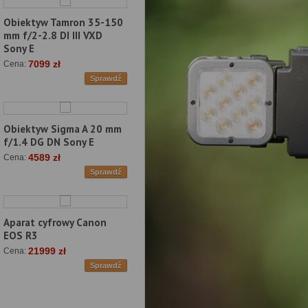
Obiektyw Tamron 35-150
mm f/2-2.8 DI III VXD
Sony E
7099 zł
Cena:
Sprawdź
Obiektyw Sigma A 20 mm
f/1.4 DG DN Sony E
4589 zł
Cena:
Sprawdź
Aparat cyfrowy Canon
EOS R3
21999 zł
Cena:
Sprawdź