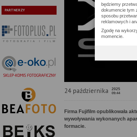
będziemy przetwa
dokumencie tym zn
PARTNERZY
sposobu przetwar
reklamowych i an
Zgodę na wykorzy
momencie.
24 października
2025
09:44
Firma Fujifilm opublikowała a
wywoływania wykonanych apara
formacie.