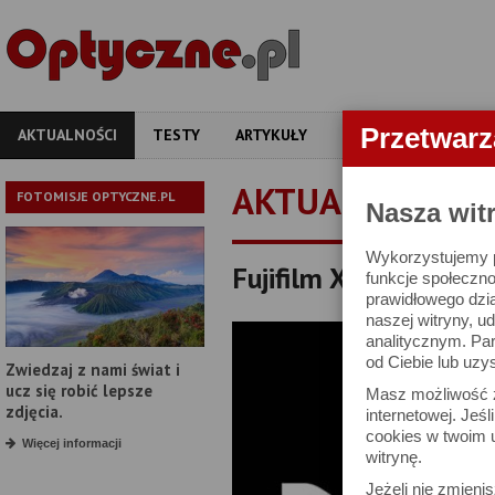
Przetwar
AKTUALNOŚCI
TESTY
ARTYKUŁY
APARATY
OBIEKT
AKTUALNOŚCI
FOTOMISJE OPTYCZNE.PL
Nasza wit
Wykorzystujemy pl
Fujifilm X RAW Studio 
funkcje społeczno
prawidłowego dzia
naszej witryny, 
analitycznym. Pa
od Ciebie lub uzy
Zwiedzaj z nami świat i
ucz się robić lepsze
Masz możliwość z
zdjęcia.
internetowej. Jeś
cookies w twoim u
Więcej informacji
witrynę.
Jeżeli nie zmienis