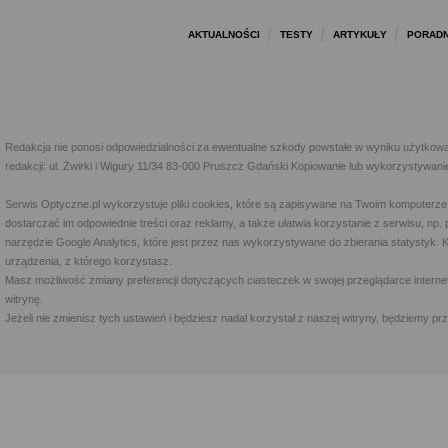
AKTUALNOŚCI
TESTY
ARTYKUŁY
PORADN
Redakcja nie ponosi odpowiedzialności za ewentualne szkody powstałe w wyniku użytkowa
redakcji: ul. Żwirki i Wigury 11/34 83-000 Pruszcz Gdański Kopiowanie lub wykorzystywan
Serwis Optyczne.pl wykorzystuje pliki cookies, które są zapisywane na Twoim komputerze
dostarczać im odpowiednie treści oraz reklamy, a także ułatwia korzystanie z serwisu, 
narzędzie Google Analytics, które jest przez nas wykorzystywane do zbierania statystyk. 
urządzenia, z którego korzystasz.
Masz możliwość zmiany preferencji dotyczących ciasteczek w swojej przeglądarce internet
witrynę.
Jeżeli nie zmienisz tych ustawień i będziesz nadal korzystał z naszej witryny, będziemy 