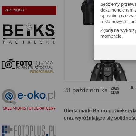
będziemy przetwa
dokumencie tym zn
PARTNERZY
sposobu przetwar
reklamowych i an
Zgodę na wykorzy
momencie.
28 października
2025
11:59
Oferta marki Benro powiększyła
oraz wyróżniające się solidno