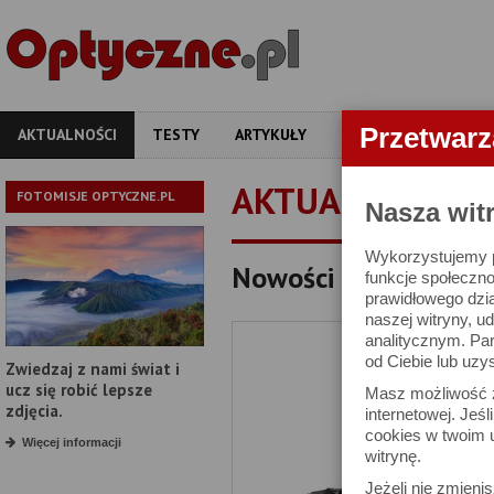
Przetwar
AKTUALNOŚCI
TESTY
ARTYKUŁY
APARATY
OBIEKT
AKTUALNOŚCI
FOTOMISJE OPTYCZNE.PL
Nasza wit
Wykorzystujemy pl
Nowości Benro
funkcje społeczno
prawidłowego dzia
naszej witryny, 
analitycznym. Pa
od Ciebie lub uzy
Zwiedzaj z nami świat i
ucz się robić lepsze
Masz możliwość z
zdjęcia.
internetowej. Jeś
cookies w twoim u
Więcej informacji
witrynę.
Jeżeli nie zmienis