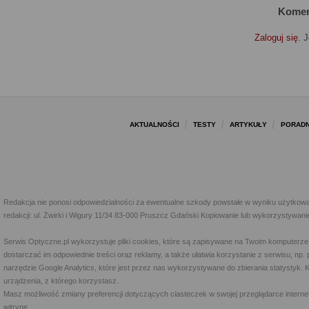
Komen
Zaloguj się
. 
AKTUALNOŚCI
TESTY
ARTYKUŁY
PORADN
Redakcja nie ponosi odpowiedzialności za ewentualne szkody powstałe w wyniku użytkowa
redakcji: ul. Żwirki i Wigury 11/34 83-000 Pruszcz Gdański Kopiowanie lub wykorzystywan
Serwis Optyczne.pl wykorzystuje pliki cookies, które są zapisywane na Twoim komputerze
dostarczać im odpowiednie treści oraz reklamy, a także ułatwia korzystanie z serwisu, 
narzędzie Google Analytics, które jest przez nas wykorzystywane do zbierania statystyk. 
urządzenia, z którego korzystasz.
Masz możliwość zmiany preferencji dotyczących ciasteczek w swojej przeglądarce internet
witrynę.