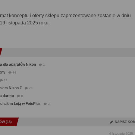
mat konceptu i oferty sklepu zaprezentowane zostanie w dniu
 19 listopada 2025 roku.
a dla aparatów Nikon
1
ony
36
18
niem Nikon Z
73
za darmo
0
ichałem Leją w FotoPlus
3
W (13)
NAPISZ KO
4 listopada 2025,