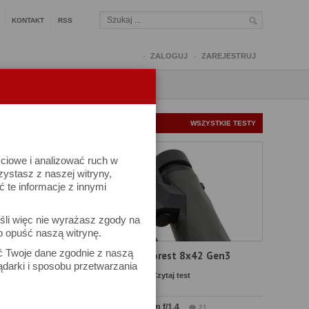
KONTAKT
RSS
ZALOGUJ
ZAREJESTRUJ
Q
FORUM
FOTOMISJE
NOWE TESTY
WSZYSTKIE TESTY
ściowe i analizować ruch w
rzystasz z naszej witryny,
te informacje z innymi
śli więc nie wyrażasz zgody na
b opuść naszą witrynę.
ać Twoje dane zgodnie z naszą
Test Delta Optical Forest 8x42 Gen3
ądarki i sposobu przetwarzania
Komentarze: 23
Czytaj test
Test Sirui Aurora 35 mm f/1.4
21