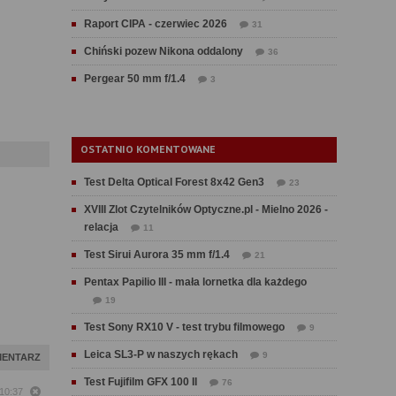
Raport CIPA - czerwiec 2026
31
Chiński pozew Nikona oddalony
36
Pergear 50 mm f/1.4
3
OSTATNIO KOMENTOWANE
Test Delta Optical Forest 8x42 Gen3
23
XVIII Zlot Czytelników Optyczne.pl - Mielno 2026 -
relacja
11
Test Sirui Aurora 35 mm f/1.4
21
Pentax Papilio III - mała lornetka dla każdego
19
Test Sony RX10 V - test trybu filmowego
9
Leica SL3-P w naszych rękach
9
MENTARZ
Test Fujifilm GFX 100 II
76
 10:37