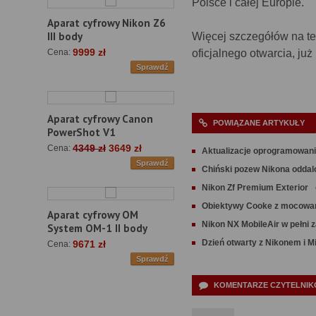
Polsce i całej Europie.
Aparat cyfrowy Nikon Z6
III body
Więcej szczegółów na te
9999 zł
oficjalnego otwarcia, już
Cena:
Sprawdź
Aparat cyfrowy Canon
POWIĄZANE ARTYKUŁY
PowerShot V1
4349 zł
3649 zł
Cena:
Aktualizacje oprogramowani
Sprawdź
Chiński pozew Nikona oddal
Nikon Zf Premium Exterior
Obiektywy Cooke z mocowa
Aparat cyfrowy OM
Nikon NX MobileAir w pełni 
System OM-1 II body
Dzień otwarty z Nikonem i M
9671 zł
Cena:
Sprawdź
KOMENTARZE CZYTELNIKÓ