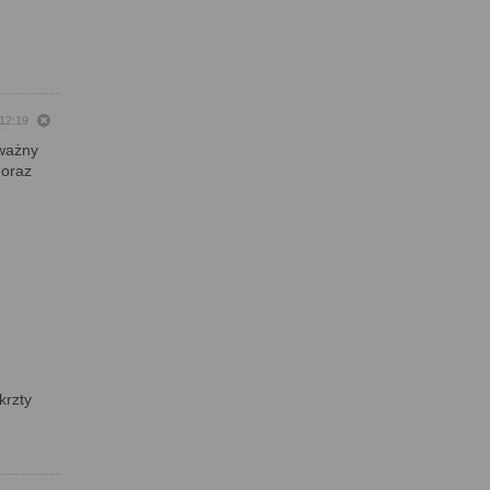
 12:19
"ważny
 oraz
krzty