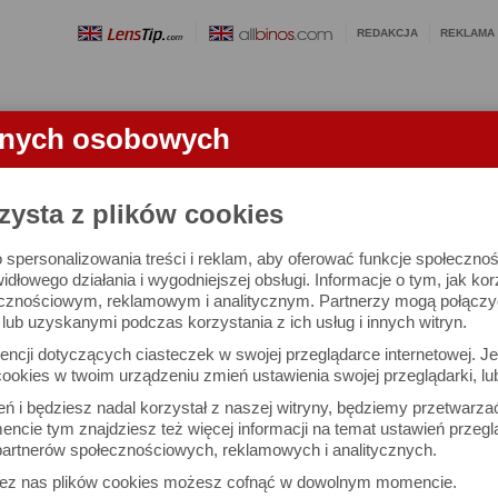
REDAKCJA
REKLAMA
anych osobowych
OBIEKTYWY
LORNETKI
SŁOWNICZEK
RANKINGI
FA
CI
zysta z plików cookies
 spersonalizowania treści i reklam, aby oferować funkcje społeczno
u Nikon w Warszawie
widłowego działania i wygodniejszej obsługi. Informacje o tym, jak ko
cznościowym, reklamowym i analitycznym. Partnerzy mogą połączyć 
ub uzyskanymi podczas korzystania z ich usług i innych witryn.
ncji dotyczących ciasteczek w swojej przeglądarce internetowej. Je
ookies w twoim urządzeniu zmień ustawienia swojej przeglądarki, lu
ień i będziesz nadal korzystał z naszej witryny, będziemy przetwarz
ncie tym znajdziesz też więcej informacji na temat ustawień przegl
artnerów społecznościowych, reklamowych i analitycznych.
zez nas plików cookies możesz cofnąć w dowolnym momencie.