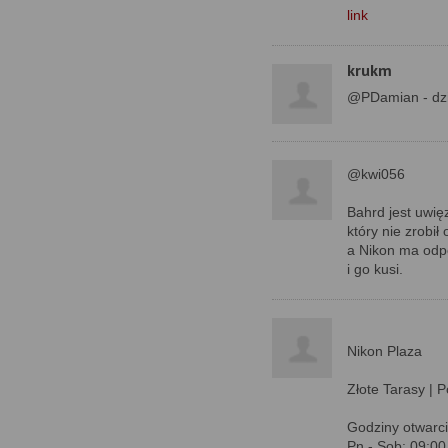
link
krukm
@PDamian - dzi
@kwi056
Bahrd jest uwię
który nie zrobił
a Nikon ma odpo
i go kusi.
Nikon Plaza
Złote Tarasy | 
Godziny otwarci
Pn - Sob: 09:00