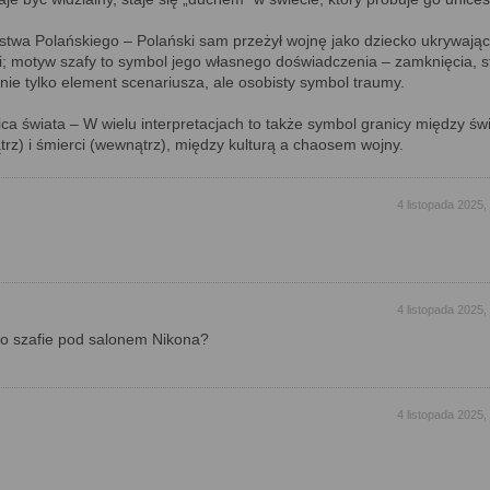
stwa Polańskiego – Polański sam przeżył wojnę jako dziecko ukrywając
 motyw szafy to symbol jego własnego doświadczenia – zamknięcia, s
 nie tylko element scenariusza, ale osobisty symbol traumy.
ica świata – W wielu interpretacjach to także symbol granicy między ś
trz) i śmierci (wewnątrz), między kulturą a chaosem wojny.
4 listopada 2025,
4 listopada 2025,
 o szafie pod salonem Nikona?
4 listopada 2025,