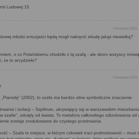
rmii Ludowej 15.
4 listopada 2025,
stowej młodzi entuzjaści będą mogli nakręcić etiudę jakąś niewielką?
umiem, o co Polańskiemu chodziło z tą szafą - ale skoro wszyscy mówią
 że to arcydzieło?
4 listopada 2025,
e
o „Pianistę” (2002), to szafa ma bardzo silne symboliczne znaczenie:
trwania i izolacji – Szpilman, ukrywający się w warszawskim mieszkaniu
„w szafie”, odcięty od świata. To metafora całkowitego odizolowania od 
nienie zostaje zredukowane do czystego przetrwania.
mość – Szafa to miejsce, w którym człowiek traci podmiotowość – musi 
je być widzialny, staje się „duchem” w świecie, który próbuje go unices