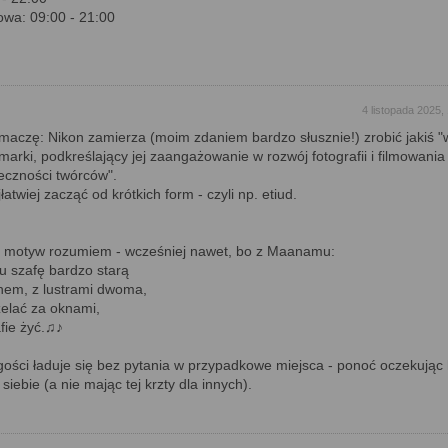
owa: 09:00 - 21:00
4 listopada 2025,
tłumaczę: Nikon zamierza (moim zdaniem bardzo słusznie!) zrobić jakiś 
 marki, podkreślający jej zaangażowanie w rozwój fotografii i filmowania
eczności twórców".
łatwiej zacząć od krótkich form - czyli np. etiud.
en motyw rozumiem - wcześniej nawet, bo z Maanamu:
szafę bardzo starą
em, z lustrami dwoma,
elać za oknami,
fie żyć.♫♪
 gości ładuje się bez pytania w przypadkowe miejsca - ponoć oczekując 
siebie (a nie mając tej krzty dla innych).