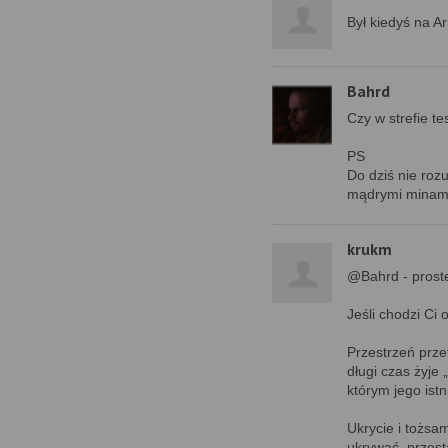
Był kiedyś na A
Bahrd
Czy w strefie te
PS
Do dziś nie roz
mądrymi minami,
krukm
@Bahrd - prost
Jeśli chodzi Ci 
Przestrzeń prze
długi czas żyje 
którym jego ist
Ukrycie i tożsa
ukrywać, przesta