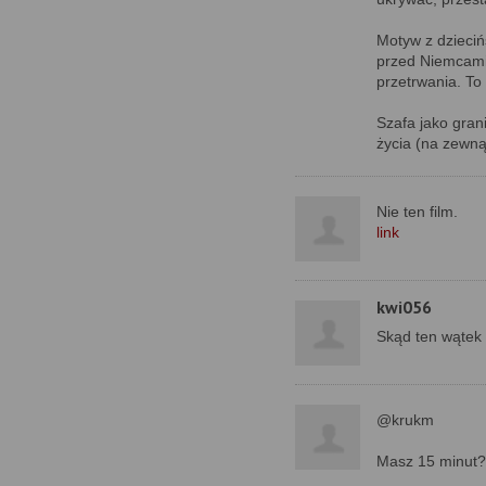
Motyw z dzieciń
przed Niemcami;
przetrwania. To
Szafa jako gran
życia (na zewną
Nie ten film.
link
kwi056
Skąd ten wątek
@krukm
Masz 15 minut?