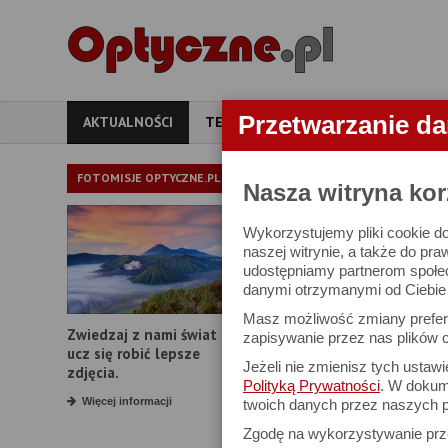
Przetwarzanie d
AKTUALNOŚCI
TESTY
ARTYKUŁY
APARATY
AKTUALNOŚ
FOTOMISJE OPTYCZNE.PL
Nasza witryna kor
Wykorzystujemy pliki cookie do
Otwarcie salon
naszej witrynie, a także do pra
udostępniamy partnerom społe
danymi otrzymanymi od Ciebie l
Masz możliwość zmiany prefere
Zwiedzaj z nami świat i
zapisywanie przez nas plików c
ucz się robić lepsze
Jeżeli nie zmienisz tych ustaw
zdjęcia.
Polityką Prywatności
. W dokume
Więcej informacji
twoich danych przez naszych p
Zgodę na wykorzystywanie pr