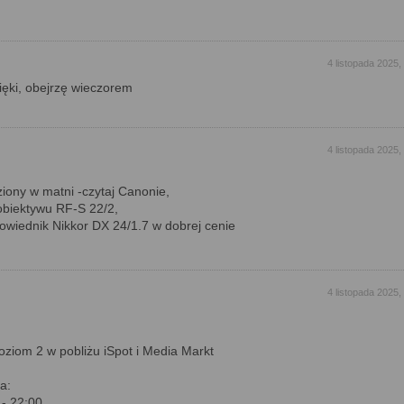
4 listopada 2025,
ęki, obejrzę wieczorem
4 listopada 2025,
ziony w matni -czytaj Canonie,
 obiektywu RF-S 22/2,
wiednik Nikkor DX 24/1.7 w dobrej cenie
4 listopada 2025,
Poziom 2 w pobliżu iSpot i Media Markt
a:
 - 22:00