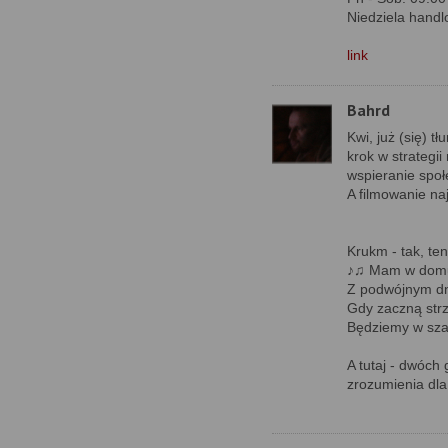
Niedziela handl
link
Bahrd
Kwi, już (się) 
krok w strategii
wspieranie społ
A filmowanie naj
Krukm - tak, t
♪♫ Mam w domu 
Z podwójnym dn
Gdy zaczną strz
Będziemy w sza
A tutaj - dwóch
zrozumienia dla 