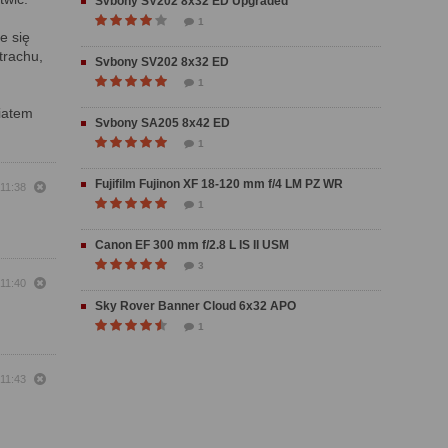
Svbony SV202 8x32 ED Upgraded
1
e się
trachu,
Svbony SV202 8x32 ED
1
wiatem
Svbony SA205 8x42 ED
1
Fujifilm Fujinon XF 18-120 mm f/4 LM PZ WR
 11:38
1
Canon EF 300 mm f/2.8 L IS II USM
3
 11:40
Sky Rover Banner Cloud 6x32 APO
1
 11:43