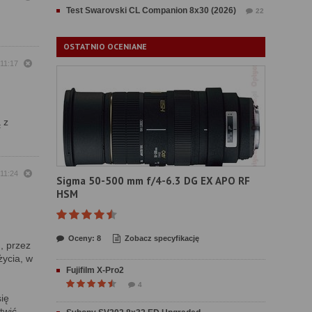
Test Swarovski CL Companion 8x30 (2026)
22
OSTATNIO OCENIANE
 11:17
 z
 11:24
Sigma 50-500 mm f/4-6.3 DG EX APO RF
HSM
Oceny: 8
Zobacz specyfikację
, przez
życia, w
Fujifilm X-Pro2
4
się
twić.