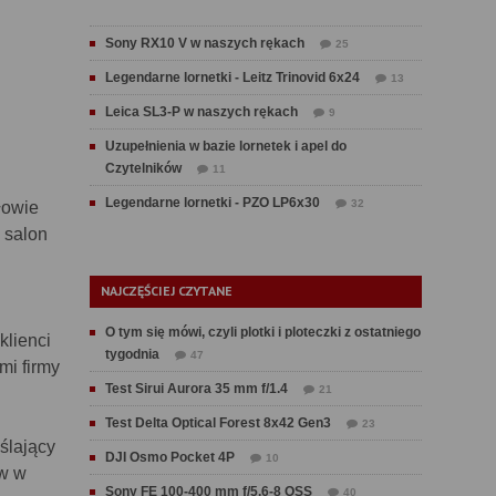
Sony RX10 V w naszych rękach
25
Legendarne lornetki - Leitz Trinovid 6x24
13
Leica SL3-P w naszych rękach
9
Uzupełnienia w bazie lornetek i apel do
Czytelników
11
Legendarne lornetki - PZO LP6x30
32
łowie
 salon
NAJCZĘŚCIEJ CZYTANE
O tym się mówi, czyli plotki i ploteczki z ostatniego
klienci
tygodnia
47
mi firmy
Test Sirui Aurora 35 mm f/1.4
21
Test Delta Optical Forest 8x42 Gen3
23
ślający
DJI Osmo Pocket 4P
10
ów w
Sony FE 100-400 mm f/5.6-8 OSS
40