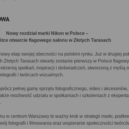
OWA
Nowy rozdział marki Nikon w Polsce –
ótce otwarcie flagowego salonu w Złotych Tarasach
owy etap swojej obecności na polskim rynku. Już w drugiej po
h Złotych Tarasach otwarty zostanie pierwszy w Polsce flagowy
strzenią spotkań, inspiracji i doświadczeń, stworzoną z myślą o
otografii i twórcach wizualnych.
prócz pełnej gamy sprzętu fotograficznego, video i akcesoriów, 
 także możliwość udziału w spotkaniach i szkoleniach z eksperta
.
nu w centrum Warszawy to ważny krok w strategii marki, podkre
ój fotografii i filmowania oraz wspieranie społeczności twórc