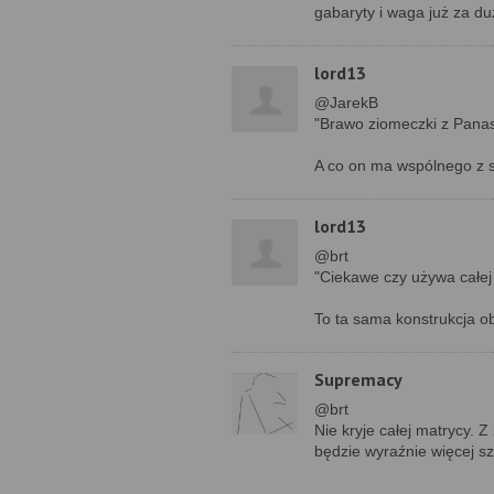
gabaryty i waga już za du
lord13
@JarekB
"Brawo ziomeczki z Panas
A co on ma wspólnego z
lord13
@brt
"Ciekawe czy używa całej 
To ta sama konstrukcja ob
Supremacy
@brt
Nie kryje całej matrycy. 
będzie wyraźnie więcej s