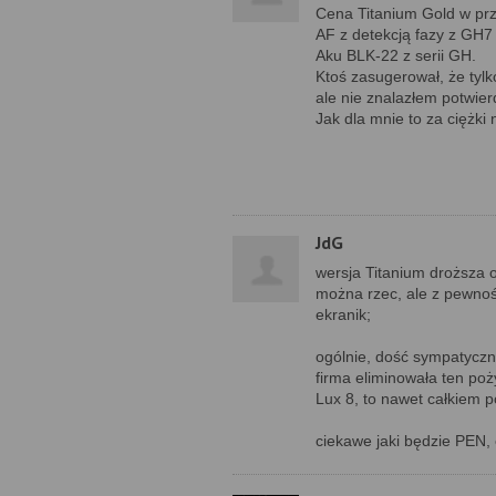
Cena Titanium Gold w pr
AF z detekcją fazy z GH7 
Aku BLK-22 z serii GH.
Ktoś zasugerował, że tyl
ale nie znalazłem potwier
Jak dla mnie to za ciężki
JdG
wersja Titanium droższa 
można rzec, ale z pewnośc
ekranik;
ogólnie, dość sympatyczny
firma eliminowała ten poż
Lux 8, to nawet całkiem 
ciekawe jaki będzie PEN