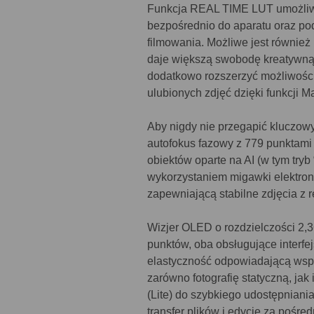
Funkcja REAL TIME LUT umożliw
bezpośrednio do aparatu oraz pod
filmowania. Możliwe jest równie
daje większą swobodę kreatywną
dodatkowo rozszerzyć możliwości
ulubionych zdjęć dzięki funkcji M
Aby nigdy nie przegapić kluczo
autofokus fazowy z 779 punktami
obiektów oparte na AI (w tym tryb 
wykorzystaniem migawki elektroni
zapewniającą stabilne zdjęcia z r
Wizjer OLED o rozdzielczości 2,3
punktów, oba obsługujące interf
elastyczność odpowiadającą wsp
zarówno fotografię statyczną, jak 
(Lite) do szybkiego udostępniani
transfer plików i edycję za pośre