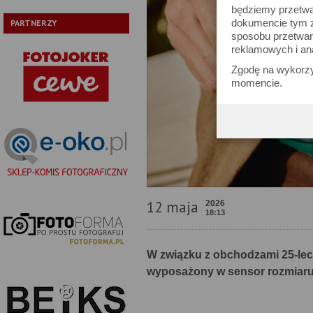
będziemy przetwa
dokumencie tym zn
PARTNERZY
sposobu przetwar
reklamowych i an
Zgodę na wykorzy
momencie.
12 maja
2026
18:13
W związku z obchodzami 25-lec
wyposażony w sensor rozmiaru 