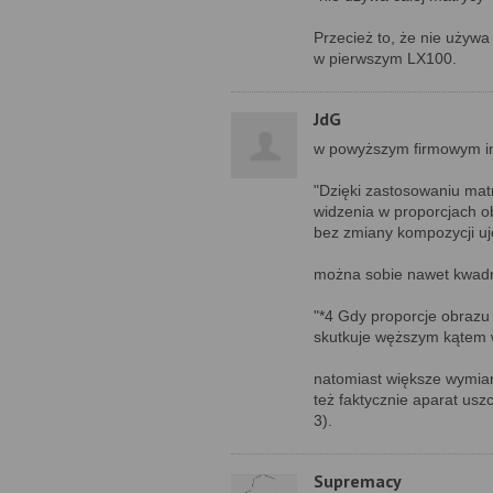
Przecież to, że nie używa 
w pierwszym LX100.
JdG
w powyższym firmowym in
"Dzięki zastosowaniu matr
widzenia w proporcjach o
bez zmiany kompozycji uj
można sobie nawet kwadrat
"*4 Gdy proporcje obrazu
skutkuje węższym kątem 
natomiast większe wymiar
też faktycznie aparat usz
3).
Supremacy