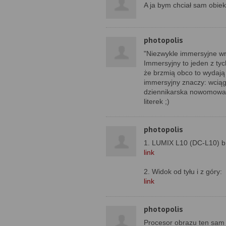
A ja bym chciał sam obiek
photopolis
"Niezwykle immersyjne w
Immersyjny to jeden z tyc
że brzmią obco to wydają 
immersyjny znaczy: wciąg
dziennikarska nowomowa, 
literek ;)
photopolis
1. LUMIX L10 (DC‑L10) b
link
2. Widok od tyłu i z góry:
link
photopolis
Procesor obrazu ten sam 