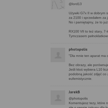
@lord13
Używki G7x II w dobrym s
za 2100 i sprzedałem za j
No i pamiętajmy, że to już
RX100 VII to też stary, 7-
Tymczasem pełnoklatkowy 
photopolis
"Dla mnie ten aparat ma d
Bez obrazy, ale porównuj
Jeśli ktoś wybiera L10 lic
podobną jakość zdjęć co z
eufemistycznie.
JarekB
@photopolis
Komentujesz tezy, które ni
ale o sensie zakupu dla 