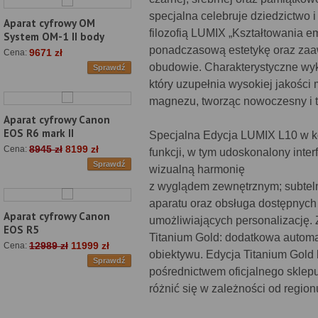
specjalna celebruje dziedzictwo
Aparat cyfrowy OM
filozofią LUMIX „Kształtowania 
System OM-1 II body
ponadczasową estetykę oraz za
9671 zł
Cena:
obudowie. Charakterystyczne wyk
Sprawdź
który uzupełnia wysokiej jakośc
magnezu, tworząc nowoczesny i t
Aparat cyfrowy Canon
EOS R6 mark II
Specjalna Edycja LUMIX L10 w k
8945 zł
8199 zł
Cena:
funkcji, w tym udoskonalony inte
Sprawdź
wizualną harmonię
z wyglądem zewnętrznym; subtelni
aparatu oraz obsługa dostępnyc
Aparat cyfrowy Canon
umożliwiających personalizację. 
EOS R5
Titanium Gold: dodatkowa automa
12989 zł
11999 zł
Cena:
obiektywu. Edycja Titanium Gold 
Sprawdź
pośrednictwem oficjalnego sklep
różnić się w zależności od region