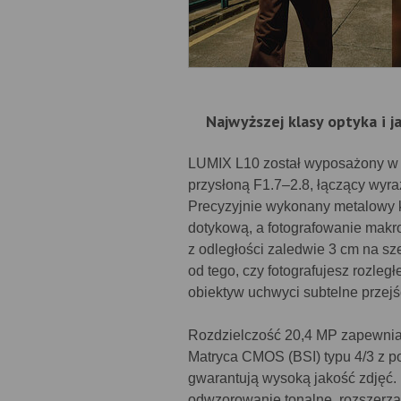
Najwyższej klasy optyka i j
LUMIX L10 został wyposażony 
przysłoną F1.7–2.8, łączący wyra
Precyzyjnie wykonany metalowy ko
dotykową, a fotografowanie makr
z odległości zaledwie 3 cm na s
od tego, czy fotografujesz rozleg
obiektyw uchwyci subtelne przejśc
Rozdzielczość 20,4 MP zapewnia b
Matryca CMOS (BSI) typu 4/3 z p
gwarantują wysoką jakość zdjęć
odwzorowanie tonalne, rozszerzaj