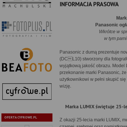
INFORMACJA PRASOWA
Mark
Panasonic ogł
Wkrótce w spr
w tym pamią
Panasonic z dumą prezentuje no
(DCL10) stworzony dla fotografó
wyjątkową jakość obrazu. Model 
przekonanie marki Panasonic, że 
użytkownikowi w pełni skupić się
wizję.
Marka LUMIX świętuje 25-l
OFERTA CYFROWE.PL
Z okazji 25-lecia marki LUMIX, m
czarnej, srebrnej oraz pamiątkow