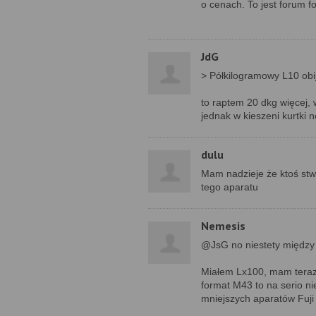
o cenach. To jest forum f
JdG
> Półkilogramowy L10 obi
to raptem 20 dkg więcej, 
jednak w kieszeni kurtki n
dulu
Mam nadzieje że ktoś stwor
tego aparatu
Nemesis
@JsG no niestety między
Miałem Lx100, mam teraz
format M43 to na serio ni
mniejszych aparatów Fuj