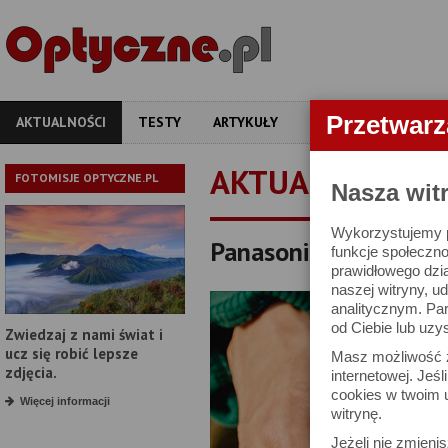
Przetwar
AKTUALNOŚCI
TESTY
ARTYKUŁY
APARATY
OBIEKT
AKTUALNOŚCI
FOTOMISJE OPTYCZNE.PL
Nasza wit
Wykorzystujemy pl
Panasonic Lumix L10
funkcje społeczno
prawidłowego dzia
naszej witryny, 
analitycznym. Pa
od Ciebie lub uzy
Zwiedzaj z nami świat i
ucz się robić lepsze
Masz możliwość z
zdjęcia.
internetowej. Jeś
cookies w twoim u
Więcej informacji
witrynę.
Jeżeli nie zmienis