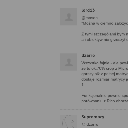
lord13
@mason
"Można w ciemno założyć,
Z tymi szczegółami bym ni
a i obiektyw nie grzeszył
dzarro
Wszystko fajnie - ale pow
że to ok.70% crop z Micro
gorszy niż z pełnej matry
dostaje rozmiar matrycy 
1.
Funkcjonalnie pewnie spok
porównaniu z Rico obrazek
Supremacy
@ dzarro