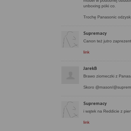
model w podobnej obudowi
unboxing póki co.
Trochę Panasonic odzysk
Supremacy
Canon też jutro zapreze
link
JarekB
Brawo ziomeczki z Panasa
Skoro @mason/@supremacy 
Supremacy
i wątek na Reddicie z pi
link