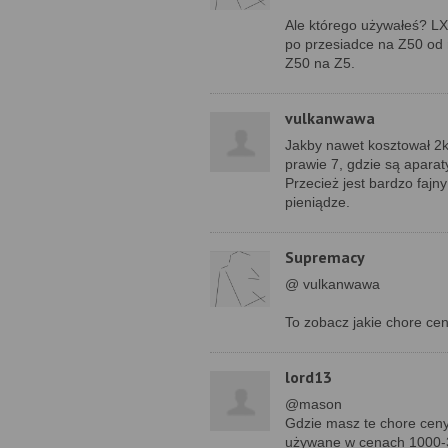
Ale którego używałeś? LX
po przesiadce na Z50 od 
Z50 na Z5.
vulkanwawa
Jakby nawet kosztował 2k
prawie 7, gdzie są aparat
Przecież jest bardzo faj
pieniądze.
Supremacy
@ vulkanwawa
To zobacz jakie chore ce
lord13
@mason
Gdzie masz te chore cen
używane w cenach 1000-35