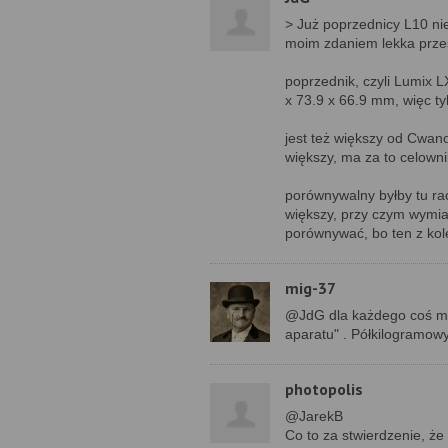
> Już poprzednicy L10 nie
moim zdaniem lekka prze
poprzednik, czyli Lumix 
x 73.9 x 66.9 mm, więc ty
jest też większy od Cwan
większy, ma za to celown
porównywalny byłby tu r
większy, przy czym wymia
porównywać, bo ten z kol
mig-37
@JdG dla każdego coś mi
aparatu" . Półkilogramow
photopolis
@JarekB
Co to za stwierdzenie, ż