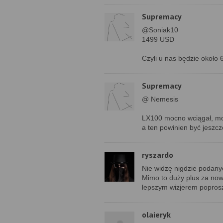
Supremacy
@Soniak10
1499 USD
Czyli u nas będzie około 
Supremacy
@ Nemesis
LX100 mocno wciągał, mod
a ten powinien być jeszc
ryszardo
Nie widzę nigdzie podan
Mimo to duży plus za no
lepszym wizjerem poprosz
olaieryk