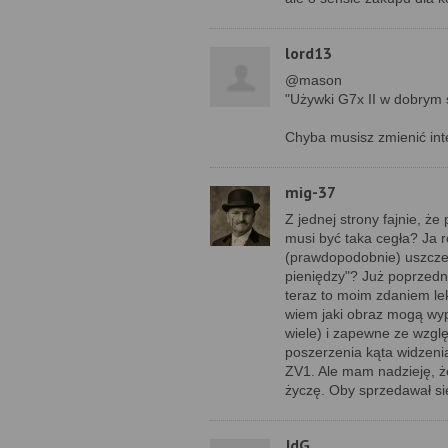
lord13
@mason
"Używki G7x II w dobrym s
Chyba musisz zmienić int
mig-37
Z jednej strony fajnie, ż
musi być taka cegła? Ja 
(prawdopodobnie) uszczel
pieniędzy"? Już poprzedni
teraz to moim zdaniem le
wiem jaki obraz mogą wy
wiele) i zapewne ze wzgl
poszerzenia kąta widzeni
ZV1. Ale mam nadzieję, ż
życzę. Oby sprzedawał się 
JdG