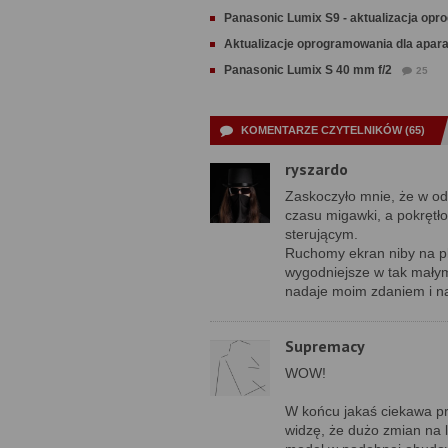
Panasonic Lumix S9 - aktualizacja op
Aktualizacje oprogramowania dla apar
Panasonic Lumix S 40 mm f/2
25
KOMENTARZE CZYTELNIKÓW (65)
ryszardo
Zaskoczyło mnie, że w od
czasu migawki, a pokrętł
sterującym.
Ruchomy ekran niby na pl
wygodniejsze w tak małym
nadaje moim zdaniem i n
Supremacy
WOW!
W końcu jakaś ciekawa pre
widzę, że dużo zmian na l