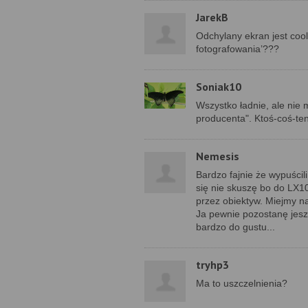
JarekB
Odchylany ekran jest coo
fotografowania’???
Soniak10
Wszystko ładnie, ale nie 
producenta". Ktoś-coś-te
Nemesis
Bardzo fajnie że wypuścil
się nie skuszę bo do LX1
przez obiektyw. Miejmy na
Ja pewnie pozostanę jesz
bardzo do gustu...
tryhp3
Ma to uszczelnienia?