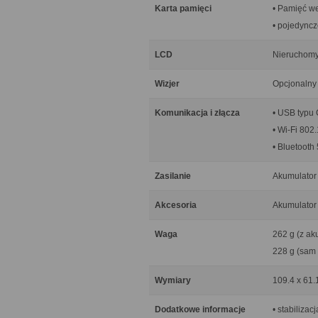
Karta pamięci
• Pamięć w
• pojedyncz
LCD
Nieruchomy,
Wizjer
Opcjonalny
Komunikacja i złącza
• USB typu 
• Wi-Fi 802.
• Bluetooth
Zasilanie
Akumulator
Akcesoria
Akumulator
Waga
262 g (z ak
228 g (sam 
Wymiary
109.4 x 61.
Dodatkowe informacje
• stabiliza