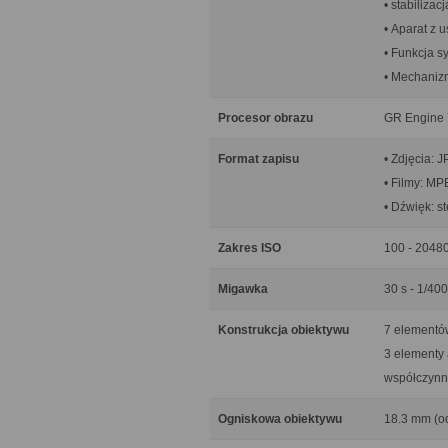
• stabiliza
• Aparat z 
• Funkcja sy
• Mechaniz
Procesor obrazu
GR Engine 
Format zapisu
• Zdjęcia: 
• Filmy: M
• Dźwięk: s
Zakres ISO
100 - 2048
Migawka
30 s - 1/400
Konstrukcja obiektywu
7 elementó
3 elementy 
współczynni
Ogniskowa obiektywu
18.3 mm (o