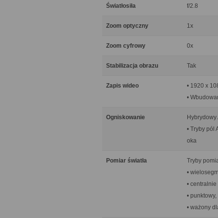
Światłosiła
f/2.8
Zoom optyczny
1x
Zoom cyfrowy
0x
Stabilizacja obrazu
Tak
Zapis wideo
• 1920 x 108
• Wbudowan
Ogniskowanie
Hybrydowy A
• Tryby pól
oka
Pomiar światła
Tryby pomia
• wieloseg
• centralni
• punktowy,
• ważony dl