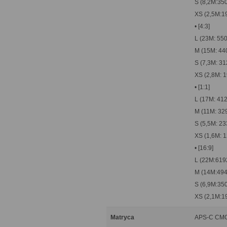
S (8,2M:35
XS (2,5M:1
• [4:3]
L (23M: 55
M (15M: 44
S (7,3M: 3
XS (2,8M: 
• [1:1]
L (17M: 41
M (11M: 32
S (5,5M: 2
XS (1,6M: 
• [16:9]
L (22M:619
M (14M:494
S (6,9M:35
XS (2,1M:1
Matryca
APS-C CMOS