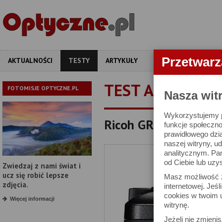
Przetwar
AKTUALNOŚCI
TESTY
ARTYKUŁY
APARATY
OBIEKT
TEST APARATU
FOTOMISJE OPTYCZNE.PL
Nasza wit
Wykorzystujemy pl
Ricoh GR IV - test ap
funkcje społeczno
prawidłowego dzia
naszej witryny, 
analitycznym. Pa
od Ciebie lub uzy
Zwiedzaj z nami świat i
ucz się robić lepsze
Masz możliwość z
zdjęcia.
internetowej. Jeś
cookies w twoim u
Więcej informacji
witrynę.
Jeżeli nie zmienis