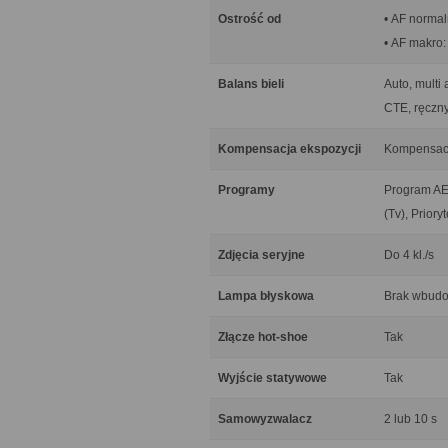
Ostrość od
• AF normal
• AF makro
Balans bieli
Auto, multi 
CTE, ręczny
Kompensacja ekspozycji
Kompensacja
Programy
Program AE 
(Tv), Priory
Zdjęcia seryjne
Do 4 kl./s
Lampa błyskowa
Brak wbudo
Złącze hot-shoe
Tak
Wyjście statywowe
Tak
Samowyzwalacz
2 lub 10 s