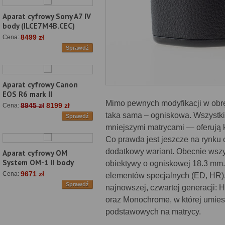
Aparat cyfrowy Sony A7 IV
body (ILCE7M4B.CEC)
8499 zł
Cena:
Sprawdź
Aparat cyfrowy Canon
EOS R6 mark II
Mimo pewnych modyfikacji w obrębi
8945 zł
8199 zł
Cena:
taka sama – ogniskowa. Wszystk
Sprawdź
mniejszymi matrycami — oferują 
Co prawda jest jeszcze na rynku 
dodatkowy wariant. Obecnie wsz
Aparat cyfrowy OM
System OM-1 II body
obiektywy o ogniskowej 18.3 mm.
9671 zł
Cena:
elementów specjalnych (ED, HR)
Sprawdź
najnowszej, czwartej generacji: H
oraz Monochrome, w której umiesz
podstawowych na matrycy.