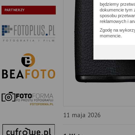
będziemy przetwa
dokumencie tym zn
PARTNERZY
sposobu przetwar
reklamowych i an
Zgodę na wykorzy
momencie.
11 maja 2026