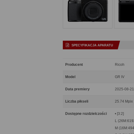
SPECYFIKACJA APARATU
Producent
Ricoh
Model
GR IV
Data premiery
2025-08-21
Liczba pikseli
25.74 Mpix
Dostępne rozdzielczości
• [3:2]
L (26M:619
M (16M:494