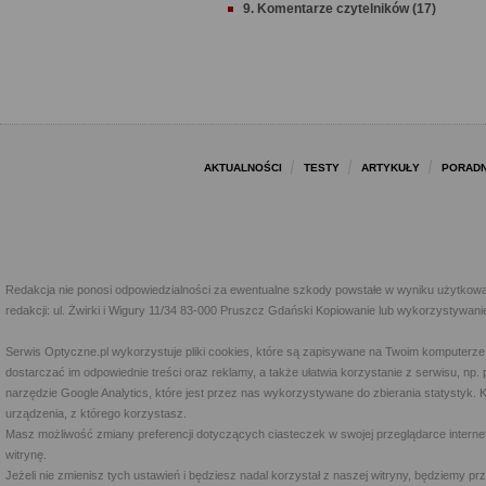
9. Komentarze czytelników (17)
AKTUALNOŚCI
TESTY
ARTYKUŁY
PORADN
Redakcja nie ponosi odpowiedzialności za ewentualne szkody powstałe w wyniku użytkowa
redakcji: ul. Żwirki i Wigury 11/34 83-000 Pruszcz Gdański Kopiowanie lub wykorzystywan
Serwis Optyczne.pl wykorzystuje pliki cookies, które są zapisywane na Twoim komputerze
dostarczać im odpowiednie treści oraz reklamy, a także ułatwia korzystanie z serwisu, 
narzędzie Google Analytics, które jest przez nas wykorzystywane do zbierania statystyk. 
urządzenia, z którego korzystasz.
Masz możliwość zmiany preferencji dotyczących ciasteczek w swojej przeglądarce internet
witrynę.
Jeżeli nie zmienisz tych ustawień i będziesz nadal korzystał z naszej witryny, będziemy 