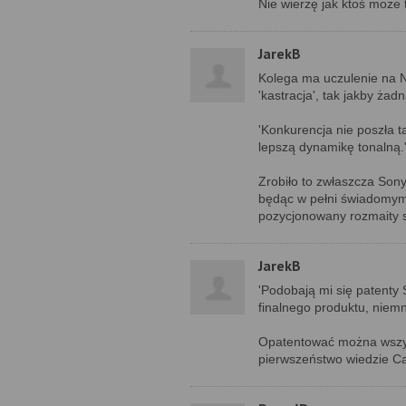
Nie wierzę jak ktoś może 
JarekB
Kolega ma uczulenie na N
'kastracja', tak jakby ża
'Konkurencja nie poszła 
lepszą dynamikę tonalną.
Zrobiło to zwłaszcza Sony
będąc w pełni świadomym, 
pozycjonowany rozmaity 
JarekB
'Podobają mi się patenty S
finalnego produktu, niemn
Opatentować można wszyst
pierwszeństwo wiedzie Can