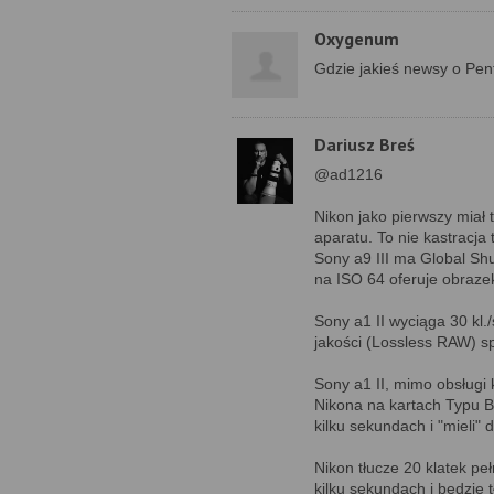
Oxygenum
Gdzie jakieś newsy o Pent
Dariusz Breś
@ad1216
Nikon jako pierwszy miał 
aparatu. To nie kastracja
Sony a9 III ma Global Shu
na ISO 64 oferuje obraz
Sony a1 II wyciąga 30 kl
jakości (Lossless RAW) spa
Sony a1 II, mimo obsługi 
Nikona na kartach Typu 
kilku sekundach i "mieli"
Nikon tłucze 20 klatek pe
kilku sekundach i będzie tł