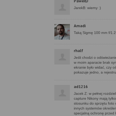
PawełD
JarekB: wiemy :)
Amadi
Taką Sigmę 100 mm f/1.25
rhalf
Jeśli chodzi o odświeżani
w moim aparacie brak syn
ekranie było widać, czy oś
pokazuje jedno, a rejestru
ad1216
Jacek Z: w pełnej rozdzie
capture Nikony mają tylko
stosunku do sprzętu foto
innych systemów określeni
specjalną ochronę przed 