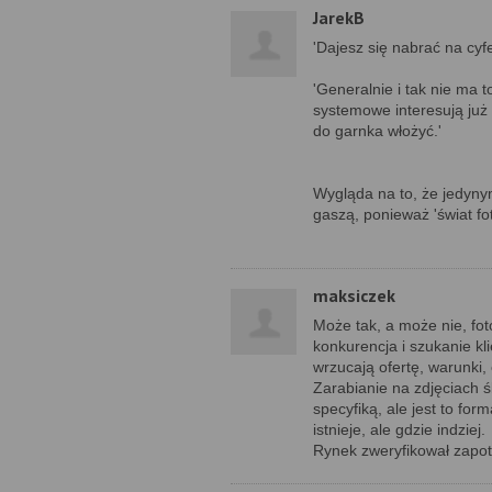
JarekB
'Dajesz się nabrać na cyf
'Generalnie i tak nie ma t
systemowe interesują już 
do garnka włożyć.'
Wygląda na to, że jedyny
gaszą, ponieważ 'świat fot
maksiczek
Może tak, a może nie, foto
konkurencja i szukanie kli
wrzucają ofertę, warunki,
Zarabianie na zdjęciach ś
specyfiką, ale jest to for
istnieje, ale gdzie indziej.
Rynek zweryfikował zapot