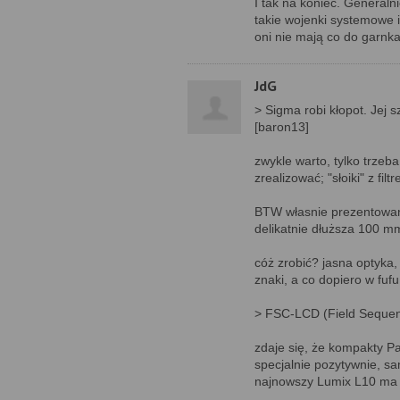
I tak na koniec. Generalni
takie wojenki systemowe i
oni nie mają co do garnka
JdG
> Sigma robi kłopot. Jej 
[baron13]
zwykle warto, tylko trzeb
zrealizować; "słoiki" z fi
BTW własnie prezentowana
delikatnie dłuższa 100 m
cóż zrobić? jasna optyka, 
znaki, a co dopiero w fufu
> FSC-LCD (Field Sequenti
zdaje się, że kompakty Pan
specjalnie pozytywnie, s
najnowszy Lumix L10 ma ju