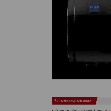
POWIĄZANE ARTYKUŁY
O tym się mówi, czyli plotki i ploteczki 