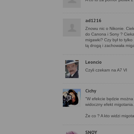
ad1216
Znowu nic o Nikonie. Cie
do Canona i Sony ? Cieka
migawki? Czy był to tylk
tą drogą i zachowała mig
Leoncio
Czyli czekam na A7 VI
Cichy
"W efekcie będzie można
widoczny efekt migotania.
Że co ? A kto widzi migo
SNOY