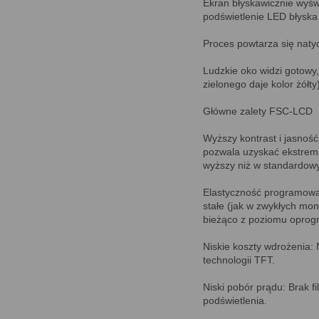
Ekran błyskawicznie wyś
podświetlenie LED błyska
Proces powtarza się natyc
Ludzkie oko widzi gotowy,
zielonego daje kolor żółty)
Główne zalety FSC-LCD
Wyższy kontrast i jasność:
pozwala uzyskać ekstrema
wyższy niż w standardow
Elastyczność programowa
stałe (jak w zwykłych mo
bieżąco z poziomu oprog
Niskie koszty wdrożenia: 
technologii TFT.
Niski pobór prądu: Brak f
podświetlenia.