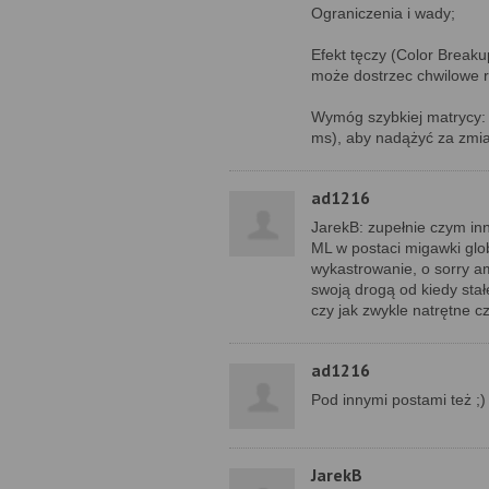
Ograniczenia i wady;
Efekt tęczy (Color Breaku
może dostrzec chwilowe ro
Wymóg szybkiej matrycy: 
ms), aby nadążyć za zmi
ad1216
JarekB: zupełnie czym in
ML w postaci migawki glo
wykastrowanie, o sorry a
swoją drogą od kiedy stał
czy jak zwykle natrętne 
ad1216
Pod innymi postami też ;)
JarekB