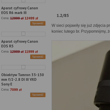
Aparat cyfrowy Canon
EOS R6 mark III
1.2/85
12999 zł
12499 zł
Cena:
Sprawdź
W sieci pojawiły się już zdjęcia
koniec lutego br. Przypomnijmy, 
Aparat cyfrowy Canon
EOS R5
12989 zł
11999 zł
Cena:
Sprawdź
Obiektyw Tamron 35-150
mm f/2-2.8 DI III VXD
Sony E
7099 zł
Cena:
Sprawdź