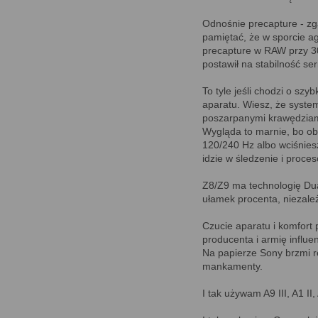
Odnośnie precapture - zga
pamiętać, że w sporcie ag
precapture w RAW przy 30 
postawił na stabilność ser
To tyle jeśli chodzi o szy
aparatu. Wiesz, że system
poszarpanymi krawędziam
Wygląda to marnie, bo ob
120/240 Hz albo wciśniesz
idzie w śledzenie i proc
Z8/Z9 ma technologię Dual
ułamek procenta, niezależn
Czucie aparatu i komfort p
producenta i armię influe
Na papierze Sony brzmi r
mankamenty.
I tak używam A9 III, A1 II