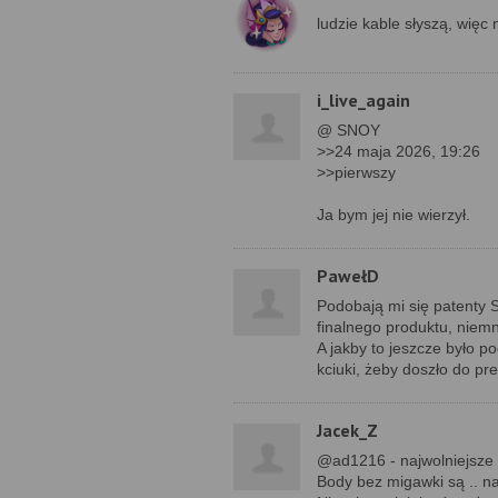
ludzie kable słyszą, wię
i_live_again
@ SNOY
>>24 maja 2026, 19:26
>>pierwszy
Ja bym jej nie wierzył.
PawełD
Podobają mi się patenty Si
finalnego produktu, niem
A jakby to jeszcze było p
kciuki, żeby doszło do pre
Jacek_Z
@ad1216 - najwolniejsze N
Body bez migawki są .. n