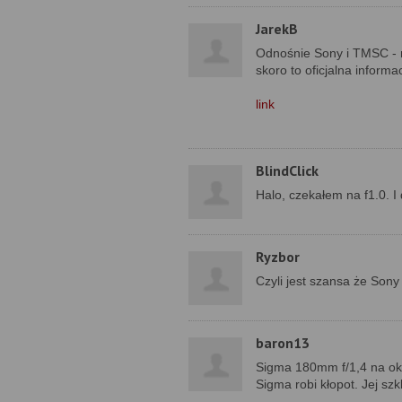
JarekB
Odnośnie Sony i TMSC - ni
skoro to oficjalna inform
link
BlindClick
Halo, czekałem na f1.0. I
Ryzbor
Czyli jest szansa że Sony
baron13
Sigma 180mm f/1,4 na oko
Sigma robi kłopot. Jej sz