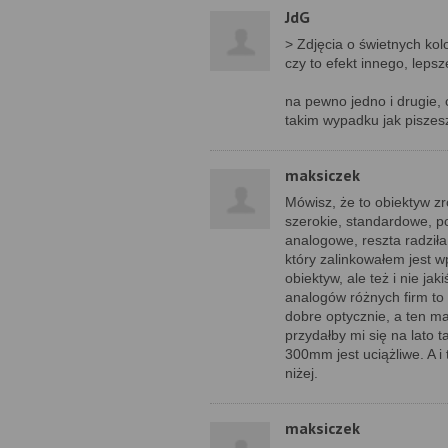
JdG
> Zdjęcia o świetnych kol
czy to efekt innego, lep
na pewno jedno i drugie, 
takim wypadku jak piszesz
maksiczek
Mówisz, że to obiektyw zr
szerokie, standardowe, por
analogowe, reszta radziła
który zalinkowałem jest w
obiektyw, ale też i nie ja
analogów różnych firm to
dobre optycznie, a ten ma
przydałby mi się na lato 
300mm jest uciążliwe. A i
niżej.
maksiczek