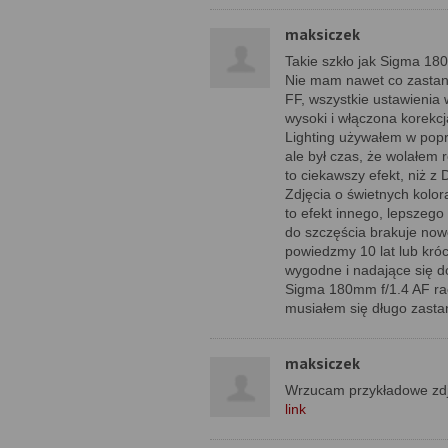
maksiczek
Takie szkło jak Sigma 180
Nie mam nawet co zastana
FF, wszystkie ustawienia 
wysoki i włączona korekcj
Lighting używałem w pop
ale był czas, że wolałem 
to ciekawszy efekt, niż z 
Zdjęcia o świetnych kolor
to efekt innego, lepszego
do szczęścia brakuje nowe
powiedzmy 10 lat lub króc
wygodne i nadające się do
Sigma 180mm f/1.4 AF rac
musiałem się długo zasta
maksiczek
Wrzucam przykładowe zdję
link