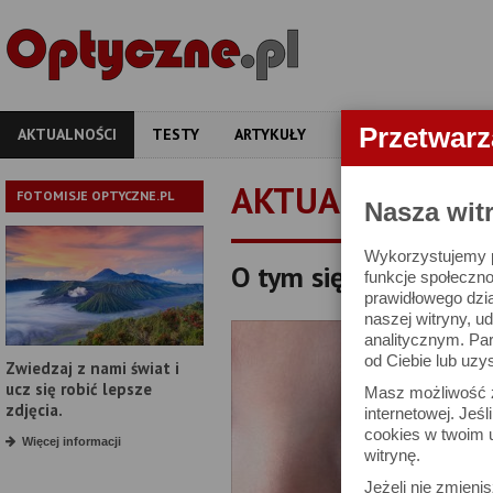
Przetwar
AKTUALNOŚCI
TESTY
ARTYKUŁY
APARATY
OBIEKT
AKTUALNOŚCI
FOTOMISJE OPTYCZNE.PL
Nasza wit
Wykorzystujemy pl
O tym się mówi, czyli 
funkcje społeczno
prawidłowego dzia
naszej witryny, 
analitycznym. Pa
od Ciebie lub uzy
Zwiedzaj z nami świat i
ucz się robić lepsze
Masz możliwość z
zdjęcia.
internetowej. Jeś
cookies w twoim u
Więcej informacji
witrynę.
Jeżeli nie zmienis