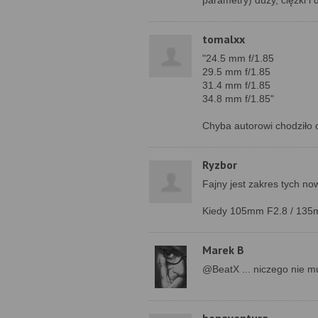
parametry) duży, ciężki i
tomalxx
"24.5 mm f/1.85
29.5 mm f/1.85
31.4 mm f/1.85
34.8 mm f/1.85"
Chyba autorowi chodziło o 
Ryzbor
Fajny jest zakres tych n
Kiedy 105mm F2.8 / 135
Marek B
@BeatX ... niczego nie mu