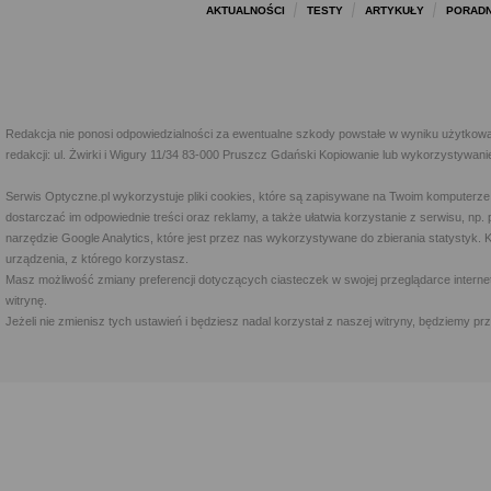
AKTUALNOŚCI
TESTY
ARTYKUŁY
PORADN
Redakcja nie ponosi odpowiedzialności za ewentualne szkody powstałe w wyniku użytkowa
redakcji: ul. Żwirki i Wigury 11/34 83-000 Pruszcz Gdański Kopiowanie lub wykorzystywan
Serwis Optyczne.pl wykorzystuje pliki cookies, które są zapisywane na Twoim komputerze
dostarczać im odpowiednie treści oraz reklamy, a także ułatwia korzystanie z serwisu, 
narzędzie Google Analytics, które jest przez nas wykorzystywane do zbierania statystyk. 
urządzenia, z którego korzystasz.
Masz możliwość zmiany preferencji dotyczących ciasteczek w swojej przeglądarce internet
witrynę.
Jeżeli nie zmienisz tych ustawień i będziesz nadal korzystał z naszej witryny, będziemy 