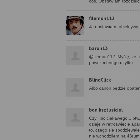
coś. Obstawiam rozdzielc
filemon112
Ja obstawiam: obiektywy 
baron13
@filemon112: Myślę, że t
powszechnego użytku.
BlindClick
Albo canon będzie opate
boa ksztusiciel
Czyli nic ciekawego... bt
dzieje w retroswiecie apar
to, czego sie spodziewale
nie wchodzilem na 43rumor