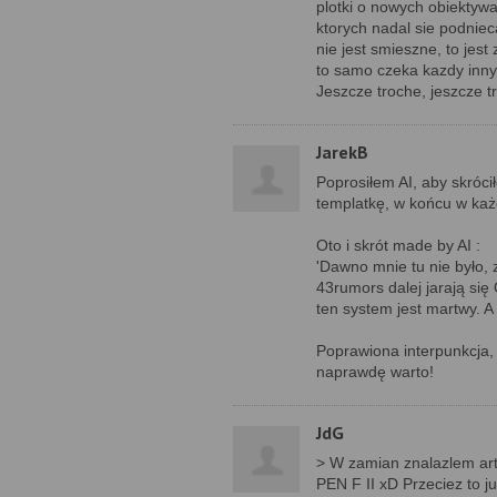
plotki o nowych obiekty
ktorych nadal sie podnie
nie jest smieszne, to jest
to samo czeka kazdy inny,
Jeszcze troche, jeszcze tro
JarekB
Poprosiłem AI, aby skróc
templatkę, w końcu w każ
Oto i skrót made by AI :
'Dawno mnie tu nie było, 
43rumors dalej jarają się
ten system jest martwy. A 
Poprawiona interpunkcja, p
naprawdę warto!
JdG
> W zamian znalazlem art
PEN F II xD Przeciez to ju