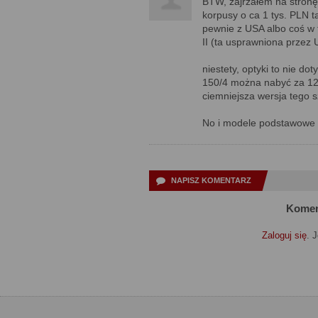
BTW, zajrzałem na stronę
korpusy o ca 1 tys. PLN 
pewnie z USA albo coś w 
II (ta usprawniona przez 
niestety, optyki to nie d
150/4 można nabyć za 120
ciemniejsza wersja tego s
No i modele podstawowe - 
NAPISZ KOMENTARZ
Komen
Zaloguj się
. 