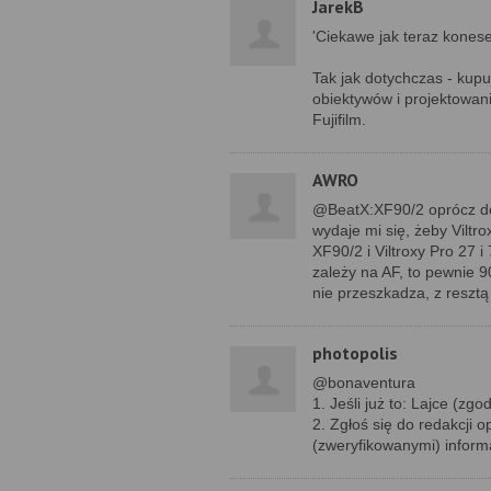
JarekB
'Ciekawe jak teraz kones
Tak jak dotychczas - kupu
obiektywów i projektowani
Fujifilm.
AWRO
@BeatX:XF90/2 oprócz do
wydaje mi się, żeby Viltr
XF90/2 i Viltroxy Pro 27 
zależy na AF, to pewnie 
nie przeszkadza, z resztą 
photopolis
@bonaventura
1. Jeśli już to: Lajce (z
2. Zgłoś się do redakcji 
(zweryfikowanymi) inform