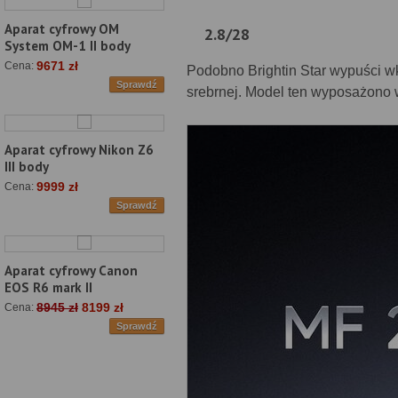
Aparat cyfrowy OM
2.8/28
System OM-1 II body
9671 zł
Cena:
Podobno Brightin Star wypuści wk
Sprawdź
srebrnej. Model ten wyposażono
Aparat cyfrowy Nikon Z6
III body
9999 zł
Cena:
Sprawdź
Aparat cyfrowy Canon
EOS R6 mark II
8945 zł
8199 zł
Cena:
Sprawdź