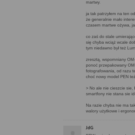
martwy.
ja tak patrzyłem na ten o
że generalnie mało intere
czasem martwe ożywa, jak
co zaś do stale umierają
się chyba wciąż wcale do
tym niedawno był też Lum
zresztą, wspomniany OM-3
ponoć przepakowany OM-1 
fotografowania, od razu t
choć nowy model PEN też 
> No ale nie cieszcie sie
smartfony nie stana sie i
Na razie chyba nie ma tak
walory użytkowe i ergono
JdG