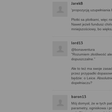
JarekB
'propozycją uzupełniania
Plotki sa plotkami, więc 
Nawet jeżeli fundusz chiń
mniejszościowy, bo większ
lord13
@bonaventura
"Rozumiem złośliwość ale
dopuszczalne."
Ale to też ma swoje zasa
przez przypadki dopasow
będzie: o Leice. Absolutn
dopełniaczu?
baron13
Mój domysł, że w tych pa
parametry, ogniskowa i pr