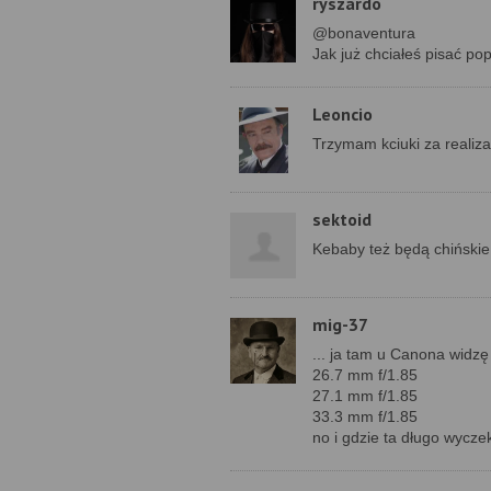
ryszardo
@bonaventura
Jak już chciałeś pisać pop
Leoncio
Trzymam kciuki za realiz
sektoid
Kebaby też będą chińskie
mig-37
... ja tam u Canona widzę
26.7 mm f/1.85
27.1 mm f/1.85
33.3 mm f/1.85
no i gdzie ta długo wycze