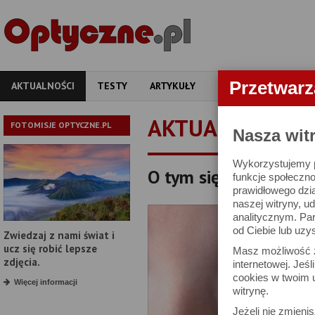
Przetwar
AKTUALNOŚCI
TESTY
ARTYKUŁY
APARATY
OBIEKT
AKTUALNOŚCI
FOTOMISJE OPTYCZNE.PL
Nasza wit
Wykorzystujemy pl
O tym się mówi, czyli 
funkcje społeczno
prawidłowego dzia
naszej witryny, 
analitycznym. Pa
od Ciebie lub uzy
Zwiedzaj z nami świat i
ucz się robić lepsze
Masz możliwość z
zdjęcia.
internetowej. Jeś
cookies w twoim u
Więcej informacji
witrynę.
Jeżeli nie zmienis