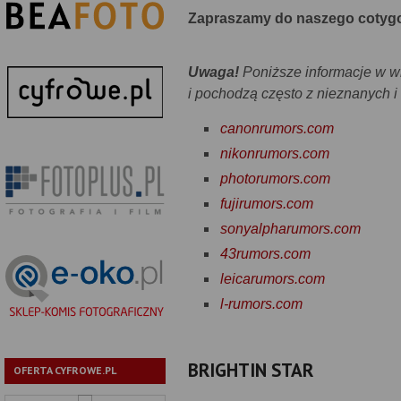
Zapraszamy do naszego cotygo
Uwaga!
Poniższe informacje w wi
i pochodzą często z nieznanych i
canonrumors.com
nikonrumors.com
photorumors.com
fujirumors.com
sonyalpharumors.com
43rumors.com
leicarumors.com
l-rumors.com
BRIGHTIN STAR
OFERTA CYFROWE.PL