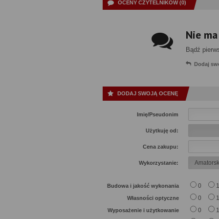
OCENY CZYTELNIKÓW (0)
Nie ma
Bądź pierw
Dodaj sw
DODAJ SWOJĄ OCENĘ
Imię/Pseudonim
Użytkuję od:
Cena zakupu:
Wykorzystanie:
0
Budowa i jakość wykonania
0
Własności optyczne
0
Wyposażenie i użytkowanie