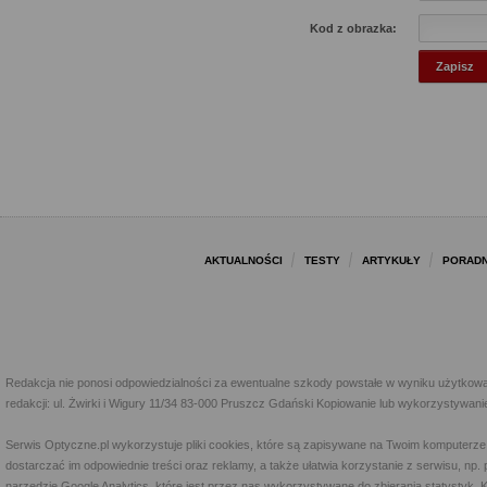
Kod z obrazka:
AKTUALNOŚCI
TESTY
ARTYKUŁY
PORADN
Redakcja nie ponosi odpowiedzialności za ewentualne szkody powstałe w wyniku użytkowa
redakcji: ul. Żwirki i Wigury 11/34 83-000 Pruszcz Gdański Kopiowanie lub wykorzystywan
Serwis Optyczne.pl wykorzystuje pliki cookies, które są zapisywane na Twoim komputerze
dostarczać im odpowiednie treści oraz reklamy, a także ułatwia korzystanie z serwisu, 
narzędzie Google Analytics, które jest przez nas wykorzystywane do zbierania statystyk. 