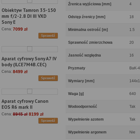
Źrenica wyjściowa [mm]
4
Obiektyw Tamron 35-150
mm f/2-2.8 DI III VXD
Odstęp źrenicy [mm]
18
Sony E
7099 zł
Cena:
Minimalna ostrość [m]
1.5
Sprawdź
Sprawność zmierzchowa
20
Jasność względna
16
Aparat cyfrowy Sony A7 IV
body (ILCE7M4B.CEC)
Pryzmaty
BaK-4
8499 zł
Cena:
Sprawdź
Wymiary [mm]
144x1
Waga [g]
640
Aparat cyfrowy Canon
EOS R6 mark II
Wodoodporność
Tak
8945 zł
8199 zł
Cena:
Wypełnienie azotem
Tak
Sprawdź
Wypełnienie argonem
Nie