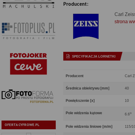
Producent:
Carl Zeis
strona w
SPECYFIKACJA LORNETKI
Producent
Carl Z
Średnica obiektywu [mm]
40
Powiększenie [x]
10
Pole widzenia kątowe
o
6.6
OFERTA CYFROWE.PL
Pole widzenia liniowe [m/m]
115/1