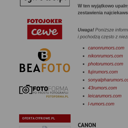
W ten wyjątkowo upal
zestawienia najciekaws
Uwaga!
Poniższe informa
i pochodzą często z niez
canonrumors.com
nikonrumors.com
photorumors.com
fujirumors.com
sonyalpharumors.
43rumors.com
leicarumors.com
l-rumors.com
OFERTA CYFROWE.PL
CANON