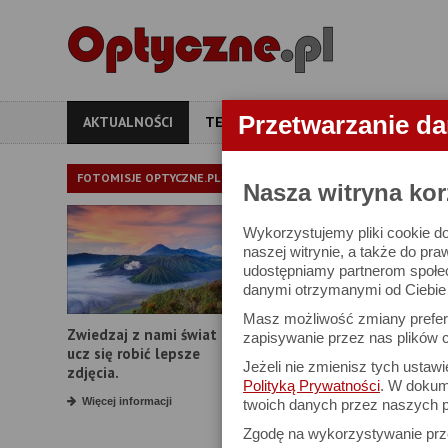
Przetwarzanie d
AKTUALNOŚCI
TESTY
ARTYKUŁY
APARATY
AKTUALNOŚ
FOTOMISJE OPTYCZNE.PL
Nasza witryna kor
Wykorzystujemy pliki cookie do
O tym się mówi, 
naszej witrynie, a także do pra
udostępniamy partnerom społe
danymi otrzymanymi od Ciebie l
Masz możliwość zmiany prefere
Zwiedzaj z nami świat i
zapisywanie przez nas plików c
ucz się robić lepsze
Jeżeli nie zmienisz tych ustaw
zdjęcia.
Polityką Prywatności
. W dokume
Więcej informacji
twoich danych przez naszych p
Zgodę na wykorzystywanie pr