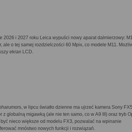
ie 2026 i 2027 roku Leica wypuści nowy aparat dalmierzowy: M
 ale o tej samej rozdzielczości 60 Mpix, co modele M11. Możli
kszy ekran LCD.
lpharumors, w lipcu światło dzienne ma ujrzeć kamera Sony FX
or z globalną migawką (ale nie ten samo, co w A9 III) oraz tryb 
 być nieco większe od modelu FX3, pozwalać na wpinanie
oferować mnóstwo nowych funkcji i rozwiązań.