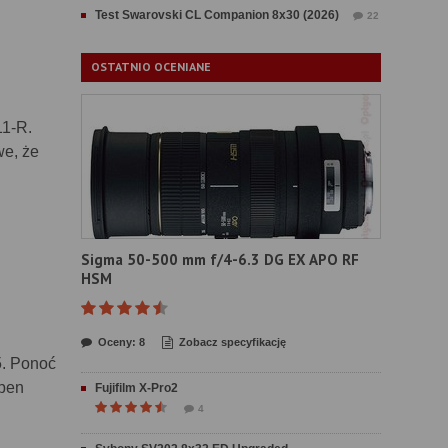
Test Swarovski CL Companion 8x30 (2026)
22
OSTATNIO OCENIANE
11-R.
we, że
Sigma 50-500 mm f/4-6.3 DG EX APO RF
HSM
Oceny: 8
Zobacz specyfikację
5. Ponoć
Open
Fujifilm X-Pro2
4