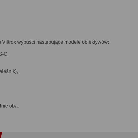
u Viltrox wypuści następujące modele obiektywów:
S-C,
leśnik),
alnie oba.