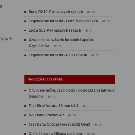
o
Sony RX10 V w naszych rękach
25
Legendarne lornetki - Leitz Trinovid 6x24
13
Leica SL3-P w naszych rękach
9
talach:
Uzupełnienia w bazie lornetek i apel do
Czytelników
11
Legendarne lornetki - PZO LP6x30
32
NAJCZĘŚCIEJ CZYTANE
O tym się mówi, czyli plotki i ploteczki z ostatniego
tygodnia
45
Test Sirui Aurora 35 mm f/1.4
20
DJI Osmo Pocket 4P
10
Test Delta Optical Forest 8x42 Gen3
19
Chiński pozew Nikona oddalony
36