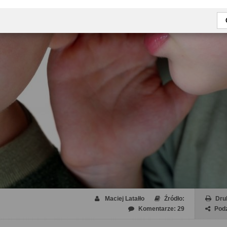
Maciej Latałło
Źródło:
Dru
Komentarze: 29
Podz