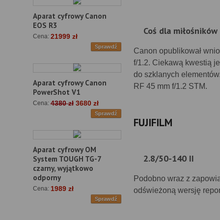
Aparat cyfrowy Canon
EOS R3
Coś dla miłośników
21999 zł
Cena:
Sprawdź
Canon opublikował wnio
f/1.2. Ciekawą kwestią j
do szklanych elementów. 
Aparat cyfrowy Canon
RF 45 mm f/1.2 STM.
PowerShot V1
4380 zł
3680 zł
Cena:
Sprawdź
FUJIFILM
Aparat cyfrowy OM
2.8/50-140 II
System TOUGH TG-7
czarny, wyjątkowo
odporny
Podobno wraz z zapowiad
1989 zł
Cena:
odświeżoną wersję report
Sprawdź