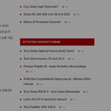
Czy Sony kupi Tamrona?
25
Sony FE 100-400 mm f/5.6-8 OSS
34
Nikon Zf Premium Exterior
18
85 mm
jonych
 jak np.
OSTATNIO KOMENTOWANE
Test Delta Optical Forest 8x42 Gen3
19
Test Sirui Aurora 35 mm f/1.4
20
Pentax Papilio III - mała lornetka dla każdego
19
XVIII Zlot Czytelników Optyczne.pl - Mielno 2026 -
relacja
10
e także
Test Sony RX10 V - test trybu filmowego
9
Leica SL3-P w naszych rękach
9
Test Fujifilm GFX 100 II
76