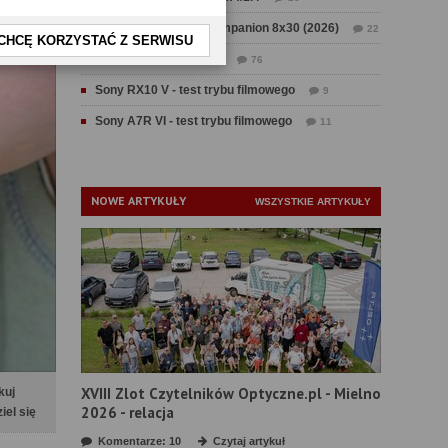
Test Swarovski CL Companion 8x30 (2026)
22
CHCĘ KORZYSTAĆ Z SERWISU
Test Fujifilm GFX 100 II
76
Sony RX10 V - test trybu filmowego
9
Sony A7R VI - test trybu filmowego
11
NOWE ARTYKUŁY
WSZYSTKIE ARTYKUŁY
XVIII Zlot Czytelników Optyczne.pl - Mielno
kuj
2026 - relacja
iel się
Komentarze: 10
Czytaj artykuł