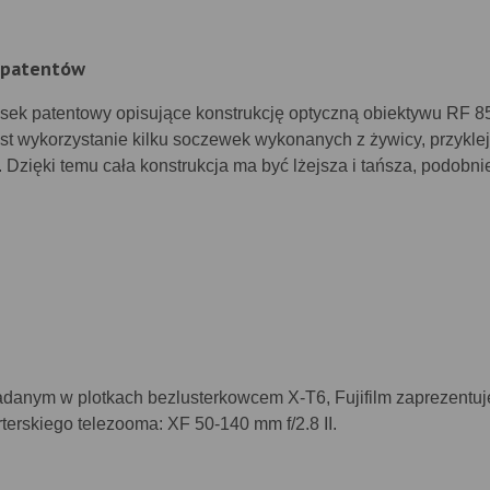
 patentów
sek patentowy opisujące konstrukcję optyczną obiektywu RF 
est wykorzystanie kilku soczewek wykonanych z żywicy, przykle
Dzięki temu cała konstrukcja ma być lżejsza i tańsza, podobnie
anym w plotkach bezlusterkowcem X-T6, Fujifilm zaprezentuj
erskiego telezooma: XF 50-140 mm f/2.8 II.