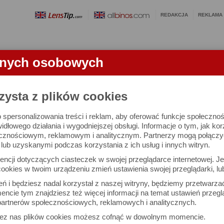
REDAKCJA
REKLAMA
anych osobowych
OBIEKTYWY
LORNETKI
SŁOWNICZEK
RANKINGI
FA
CI
zysta z plików cookies
 spersonalizowania treści i reklam, aby oferować funkcje społeczno
czyli plotki i ploteczki z ostatniego tygo
widłowego działania i wygodniejszej obsługi. Informacje o tym, jak ko
cznościowym, reklamowym i analitycznym. Partnerzy mogą połączyć 
ub uzyskanymi podczas korzystania z ich usług i innych witryn.
ncji dotyczących ciasteczek w swojej przeglądarce internetowej. Je
ookies w twoim urządzeniu zmień ustawienia swojej przeglądarki, lu
ień i będziesz nadal korzystał z naszej witryny, będziemy przetwarz
ncie tym znajdziesz też więcej informacji na temat ustawień przegl
artnerów społecznościowych, reklamowych i analitycznych.
zez nas plików cookies możesz cofnąć w dowolnym momencie.