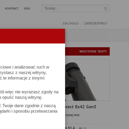
KONTAKT
RSS
ZALOGUJ
ZAREJESTRUJ
Q
FORUM
FOTOMISJE
NOWE TESTY
WSZYSTKIE TESTY
ściowe i analizować ruch w
dnia
rzystasz z naszej witryny,
te informacje z innymi
śli więc nie wyrażasz zgody na
b opuść naszą witrynę.
ać Twoje dane zgodnie z naszą
Test Delta Optical Forest 8x42 Gen3
ądarki i sposobu przetwarzania
Komentarze: 19
Czytaj test
Test Sirui Aurora 35 mm f/1.4
20