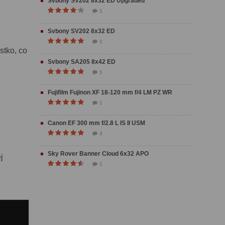
Svbony SV202 8x32 ED Upgraded
1
Svbony SV202 8x32 ED
1
stko, co
Svbony SA205 8x42 ED
1
Fujifilm Fujinon XF 18-120 mm f/4 LM PZ WR
1
Canon EF 300 mm f/2.8 L IS II USM
3
Sky Rover Banner Cloud 6x32 APO
j
1