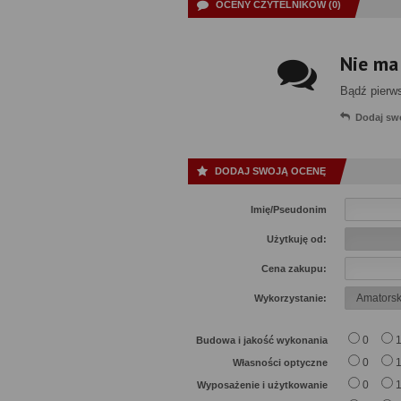
OCENY CZYTELNIKÓW (0)
Nie ma
Bądź pierw
Dodaj sw
DODAJ SWOJĄ OCENĘ
Imię/Pseudonim
Użytkuję od:
Cena zakupu:
Wykorzystanie:
0
Budowa i jakość wykonania
0
Własności optyczne
0
Wyposażenie i użytkowanie