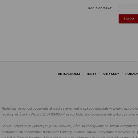
Kod z obrazka:
AKTUALNOŚCI
TESTY
ARTYKUŁY
PORADN
Redakcja nie ponosi odpowiedzialności za ewentualne szkody powstałe w wyniku użytkowa
redakcji: ul. Żwirki i Wigury 11/34 83-000 Pruszcz Gdański Kopiowanie lub wykorzystywan
Serwis Optyczne.pl wykorzystuje pliki cookies, które są zapisywane na Twoim komputerze
dostarczać im odpowiednie treści oraz reklamy, a także ułatwia korzystanie z serwisu, 
narzędzie Google Analytics, które jest przez nas wykorzystywane do zbierania statystyk. 