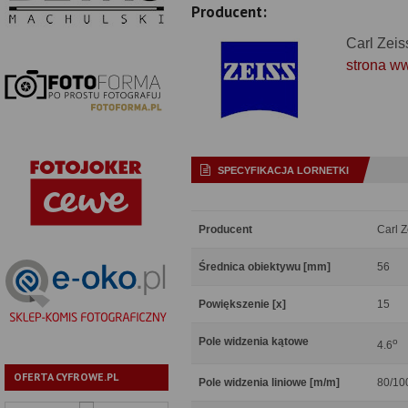
Producent:
Carl Zeis
strona w
SPECYFIKACJA LORNETKI
Producent
Carl Z
Średnica obiektywu [mm]
56
Powiększenie [x]
15
Pole widzenia kątowe
o
4.6
OFERTA CYFROWE.PL
Pole widzenia liniowe [m/m]
80/10