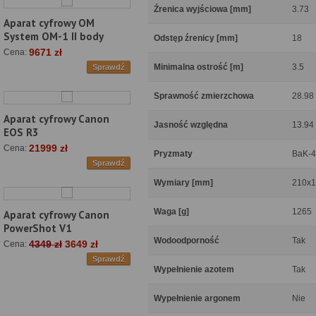
Źrenica wyjściowa [mm]
3.73
Aparat cyfrowy OM
System OM-1 II body
Odstęp źrenicy [mm]
18
9671 zł
Cena:
Minimalna ostrość [m]
3.5
Sprawdź
Sprawność zmierzchowa
28.98
Aparat cyfrowy Canon
Jasność względna
13.94
EOS R3
21999 zł
Cena:
Pryzmaty
BaK-4
Sprawdź
Wymiary [mm]
210x
Waga [g]
1265
Aparat cyfrowy Canon
PowerShot V1
Wodoodporność
Tak
4349 zł
3649 zł
Cena:
Sprawdź
Wypełnienie azotem
Tak
Wypełnienie argonem
Nie