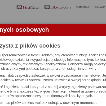
REDAKCJA
REKLAMA
anych osobowych
OBIEKTYWY
LORNETKI
SŁOWNICZEK
RANKINGI
FA
TKI
zysta z plików cookies
 spersonalizowania treści i reklam, aby oferować funkcje społeczno
rest II 8x42 - test lornetki
widłowego działania i wygodniejszej obsługi. Informacje o tym, jak ko
cznościowym, reklamowym i analitycznym. Partnerzy mogą połączyć 
ub uzyskanymi podczas korzystania z ich usług i innych witryn.
ncji dotyczących ciasteczek w swojej przeglądarce internetowej. Je
ookies w twoim urządzeniu zmień ustawienia swojej przeglądarki, lu
ień i będziesz nadal korzystał z naszej witryny, będziemy przetwarz
ncie tym znajdziesz też więcej informacji na temat ustawień przegl
artnerów społecznościowych, reklamowych i analitycznych.
zez nas plików cookies możesz cofnąć w dowolnym momencie.