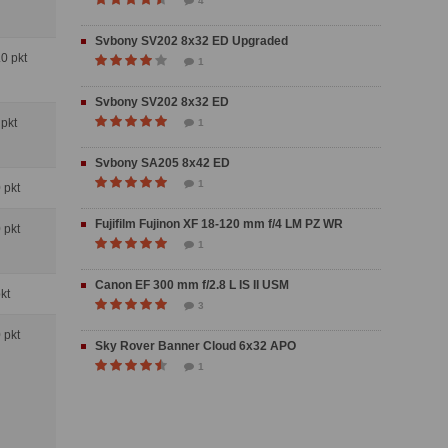
4
Svbony SV202 8x32 ED Upgraded
.0 pkt
1
Svbony SV202 8x32 ED
 pkt
1
Svbony SA205 8x42 ED
1
0 pkt
Fujifilm Fujinon XF 18-120 mm f/4 LM PZ WR
0 pkt
1
Canon EF 300 mm f/2.8 L IS II USM
pkt
3
0 pkt
Sky Rover Banner Cloud 6x32 APO
1