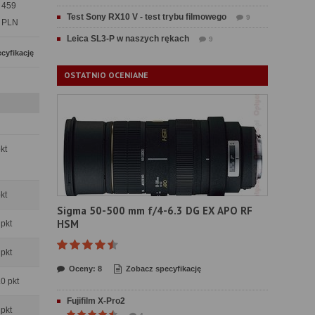
459
Test Sony RX10 V - test trybu filmowego
9
PLN
Leica SL3-P w naszych rękach
9
cyfikację
OSTATNIO OCENIANE
pkt
pkt
Sigma 50-500 mm f/4-6.3 DG EX APO RF
HSM
 pkt
 pkt
Oceny: 8
Zobacz specyfikację
.0 pkt
Fujifilm X-Pro2
 pkt