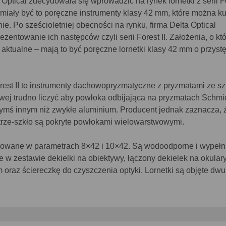
 Optical zdecydowała się wprowadzić na rynek lornetki z serii F
miały być to poręczne instrumenty klasy 42 mm, które można ku
ie. Po sześcioletniej obecności na rynku, firma Delta Optical
zentowanie ich następców czyli serii Forest II. Założenia, o kt
aktualne – mają to być poręczne lornetki klasy 42 mm o przyst
orest II to instrumenty dachowopryzmatyczne z pryzmatami ze sz
owej trudno liczyć aby powłoka odbijająca na pryzmatach Schmi
ymś innym niż zwykłe aluminium. Producent jednak zaznacza, 
trze-szkło są pokryte powłokami wielowarstwowymi.
 oferowane w parametrach 8×42 i 10×42. Są wodoodporne i wypeł
 w zestawie dekielki na obiektywy, łączony dekielek na okulary
m oraz ściereczkę do czyszczenia optyki. Lornetki są objęte dwu