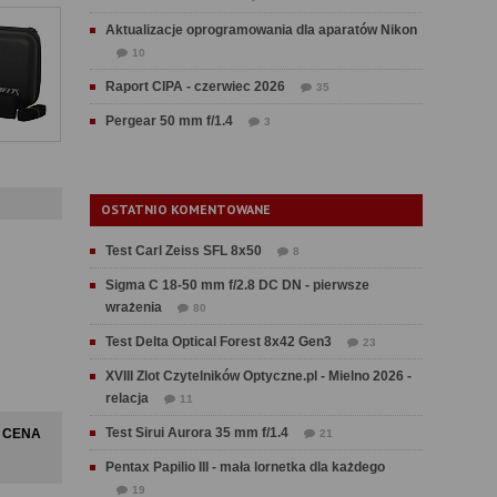
Aktualizacje oprogramowania dla aparatów Nikon
10
Raport CIPA - czerwiec 2026
35
Pergear 50 mm f/1.4
3
OSTATNIO KOMENTOWANE
Test Carl Zeiss SFL 8x50
8
Sigma C 18-50 mm f/2.8 DC DN - pierwsze
wrażenia
80
Test Delta Optical Forest 8x42 Gen3
23
XVIII Zlot Czytelników Optyczne.pl - Mielno 2026 -
relacja
11
Test Sirui Aurora 35 mm f/1.4
CENA
21
Pentax Papilio III - mała lornetka dla każdego
19