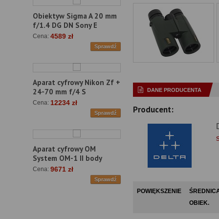
Obiektyw Sigma A 20 mm
f/1.4 DG DN Sony E
4589 zł
Cena:
Sprawdź
Aparat cyfrowy Nikon Zf +
DANE PRODUCENTA
24-70 mm f/4 S
12234 zł
Cena:
Producent:
Sprawdź
Aparat cyfrowy OM
System OM-1 II body
9671 zł
Cena:
Sprawdź
POWIĘKSZENIE
ŚREDNIC
OBIEK.