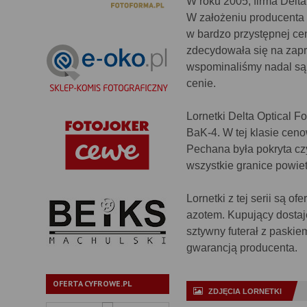
W roku 2005, firma Delta
W założeniu producenta 
w bardzo przystępnej cen
zdecydowała się na zapre
wspominaliśmy nadal są 
cenie.
Lornetki Delta Optical F
BaK-4. W tej klasie cen
Pechana była pokryta cz
wszystkie granice powie
Lornetki z tej serii są
azotem. Kupujący dostaje
sztywny futerał z paskie
gwarancją producenta.
OFERTA CYFROWE.PL
ZDJĘCIA LORNETKI