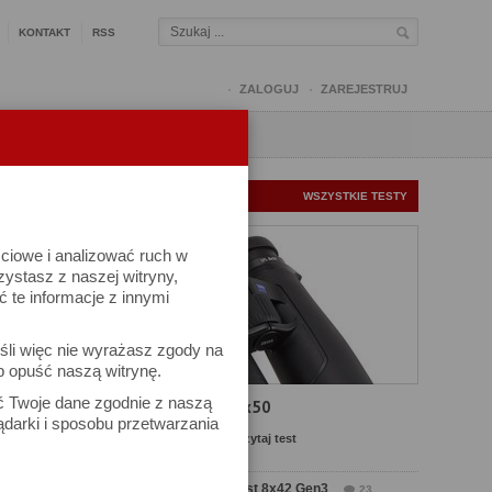
KONTAKT
RSS
ZALOGUJ
ZAREJESTRUJ
Q
FORUM
FOTOMISJE
NOWE TESTY
WSZYSTKIE TESTY
ściowe i analizować ruch w
rzystasz z naszej witryny,
te informacje z innymi
śli więc nie wyrażasz zgody na
b opuść naszą witrynę.
ać Twoje dane zgodnie z naszą
Test Carl Zeiss SFL 8x50
ądarki i sposobu przetwarzania
Komentarze: 8
Czytaj test
Test Delta Optical Forest 8x42 Gen3
23