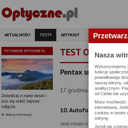
Przetwar
AKTUALNOŚCI
TESTY
ARTYKUŁY
APARATY
OBIEKT
TEST OBIEKTYW
FOTOMISJE OPTYCZNE.PL
Nasza wit
Wykorzystujemy pl
Pentax smc DA 50 mm 
funkcje społeczno
prawidłowego dzia
naszej witryny, 
analitycznym. Pa
17 grudnia 2012
od Ciebie lub uzy
Zwiedzaj z nami świat i
ucz się robić lepsze
Masz możliwość z
zdjęcia.
internetowej. Jeś
10. Autofokus
cookies w twoim u
Więcej informacji
witrynę.
Jeśli chodzi o szybkość pracy m
Jeżeli nie zmienis