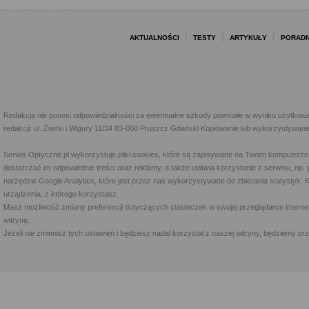
AKTUALNOŚCI
TESTY
ARTYKUŁY
PORADN
Redakcja nie ponosi odpowiedzialności za ewentualne szkody powstałe w wyniku użytkowa
redakcji: ul. Żwirki i Wigury 11/34 83-000 Pruszcz Gdański Kopiowanie lub wykorzystywan
Serwis Optyczne.pl wykorzystuje pliki cookies, które są zapisywane na Twoim komputerze
dostarczać im odpowiednie treści oraz reklamy, a także ułatwia korzystanie z serwisu, 
narzędzie Google Analytics, które jest przez nas wykorzystywane do zbierania statystyk. 
urządzenia, z którego korzystasz.
Masz możliwość zmiany preferencji dotyczących ciasteczek w swojej przeglądarce internet
witrynę.
Jeżeli nie zmienisz tych ustawień i będziesz nadal korzystał z naszej witryny, będziemy 