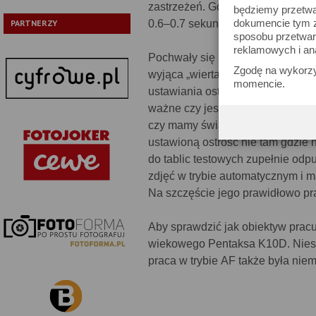
zastrzeżeń. Gdy weźmiemy pod uw
będziemy przetwa
dokumencie tym zn
0.6–0.7 sekundy należy zaliczyć 
PARTNERZY
sposobu przetwar
reklamowych i an
Pochwały się na tym w zasadzie 
Zgodę na wykorzy
wyjąca „wiertarka”, od której co
momencie.
ustawiania ostrości w tym obiek
ważne czy jest jasno czy ciemno
czy mamy światło dzienne czy żar
ustawioną ostrość nie tam gdzie na
do tablic testowych zupełnie odp
zdjęć w trybie automatycznym i m
Na szczęście jego prawidłowo prac
Aby sprawdzić jak obiektyw prac
wiekowego Pentaksa K10D. Nieste
praca w trybie AF także była nie