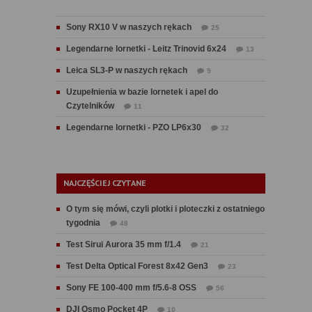
Sony RX10 V w naszych rękach
25
Legendarne lornetki - Leitz Trinovid 6x24
13
Leica SL3-P w naszych rękach
9
Uzupełnienia w bazie lornetek i apel do
Czytelników
11
Legendarne lornetki - PZO LP6x30
32
NAJCZĘŚCIEJ CZYTANE
O tym się mówi, czyli plotki i ploteczki z ostatniego
tygodnia
48
Test Sirui Aurora 35 mm f/1.4
21
Test Delta Optical Forest 8x42 Gen3
23
Sony FE 100-400 mm f/5.6-8 OSS
56
DJI Osmo Pocket 4P
10