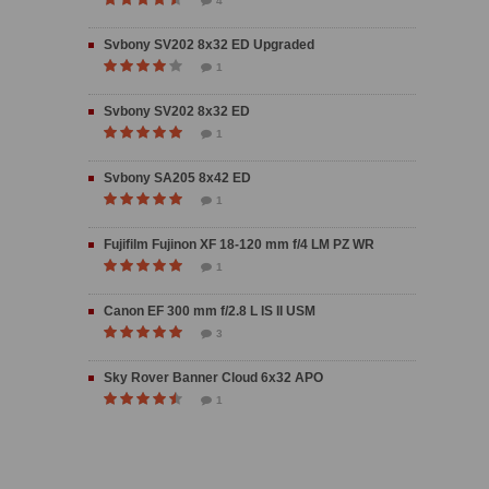
4
Svbony SV202 8x32 ED Upgraded
1
Svbony SV202 8x32 ED
1
Svbony SA205 8x42 ED
1
Fujifilm Fujinon XF 18-120 mm f/4 LM PZ WR
1
Canon EF 300 mm f/2.8 L IS II USM
3
Sky Rover Banner Cloud 6x32 APO
1