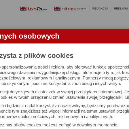
REDAKCJA
REKLAMA
anych osobowych
OBIEKTYWY
LORNETKI
SŁOWNICZEK
RANKINGI
FA
K
zysta z plików cookies
 spersonalizowania treści i reklam, aby oferować funkcje społeczno
nia
widłowego działania i wygodniejszej obsługi. Informacje o tym, jak ko
cznościowym, reklamowym i analitycznym. Partnerzy mogą połączyć 
ub uzyskanymi podczas korzystania z ich usług i innych witryn.
a także liczbą szacunkową, to iloczyn odległości lampy błysko
ncji dotyczących ciasteczek w swojej przeglądarce internetowej. Je
i wartości przesłony, takiej aby zdjęcie było poprawnie naświe
ookies w twoim urządzeniu zmień ustawienia swojej przeglądarki, lu
 100 ISO. Podana przez producenta lampy liczba przewodnia p
ień i będziesz nadal korzystał z naszej witryny, będziemy przetwarz
ść zastosowanej przesłony przy znanej odległości do fotograf
ncie tym znajdziesz też więcej informacji na temat ustawień przegl
artnerów społecznościowych, reklamowych i analitycznych.
zez nas plików cookies możesz cofnąć w dowolnym momencie.