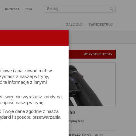
KONTAKT
RSS
ZALOGUJ
ZAREJESTRUJ
Q
FORUM
FOTOMISJE
NOWE TESTY
WSZYSTKIE TESTY
ściowe i analizować ruch w
rzystasz z naszej witryny,
te informacje z innymi
wej od
śli więc nie wyrażasz zgody na
tlone
b opuść naszą witrynę.
ozwala
ać Twoje dane zgodnie z naszą
Test Carl Zeiss SFL 8x50
owanego
ądarki i sposobu przetwarzania
Komentarze: 10
Czytaj test
Test Delta Optical Forest 8x42 Gen3
23