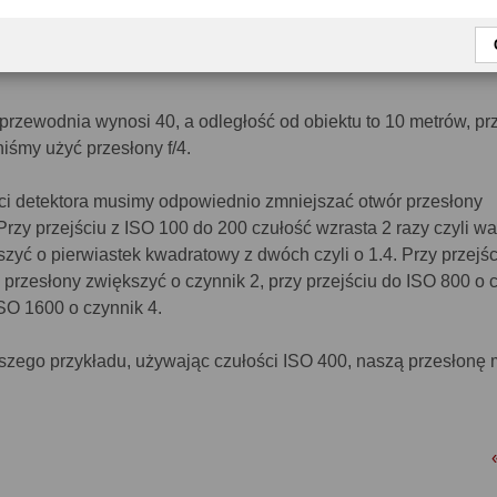
----- R E K L A M A -----
 przewodnia wynosi 40, a odległość od obiektu to 10 metrów, pr
iśmy użyć przesłony f/4.
ci detektora musimy odpowiednio zmniejszać otwór przesłony
 Przy przejściu z ISO 100 do 200 czułość wzrasta 2 razy czyli wa
yć o pierwiastek kwadratowy z dwóch czyli o 1.4. Przy przejśc
przesłony zwiększyć o czynnik 2, przy przejściu do ISO 800 o 
ISO 1600 o czynnik 4.
szego przykładu, używając czułości ISO 400, naszą przesłon