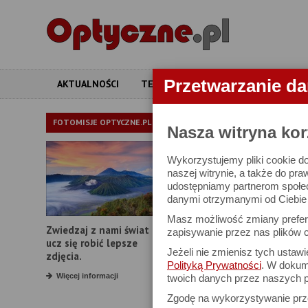
Przetwarzanie d
AKTUALNOŚCI
TESTY
ARTYKUŁY
APARATY
SŁOWNICZE
FOTOMISJE OPTYCZNE.PL
Nasza witryna kor
Wykorzystujemy pliki cookie do
Liczba przewod
naszej witrynie, a także do pra
udostępniamy partnerom społe
danymi otrzymanymi od Ciebie l
Liczba przewodnia, zwan
Masz możliwość zmiany prefere
oświetlanego przedmiotu 
Zwiedzaj z nami świat i
zapisywanie przez nas plików c
przy założeniu czułości
ucz się robić lepsze
Jeżeli nie zmienisz tych ustaw
zdjęcia.
obliczyć poprawną warto
Polityką Prywatności
. W dokume
przedmiotu.
Więcej informacji
twoich danych przez naszych p
Zgodę na wykorzystywanie pr