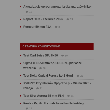
Aktualizacje oprogramowania dla aparatów Nikon
10
Raport CIPA - czerwiec 2026
35
Pergear 50 mm f/1.4
3
OSTATNIO KOMENTOWANE
Test Carl Zeiss SFL 8x50
10
Sigma C 18-50 mm f/2.8 DC DN - pierwsze
wrażenia
80
Test Delta Optical Forest 8x42 Gen3
23
XVIII Zlot Czytelników Optyczne.pl - Mielno 2026 -
relacja
11
Test Sirui Aurora 35 mm f/1.4
21
Pentax Papilio III - mała lornetka dla każdego
19