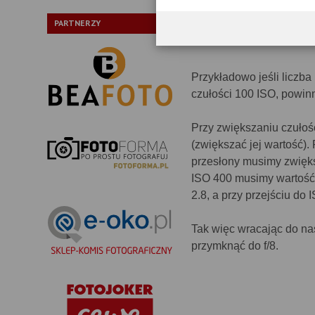
PARTNERZY
Przykładowo jeśli liczba
czułości 100 ISO, powinn
Przy zwiększaniu czułoś
(zwiększać jej wartość).
przesłony musimy zwiększ
ISO 400 musimy wartość 
2.8, a przy przejściu do 
Tak więc wracając do na
przymknąć do f/8.