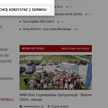
Test Sirui Aurora 35 mm f/1.4
21
CHCĘ KORZYSTAĆ Z SERWISU
Test Swarovski CL Companion 8x30 (2026)
22
Test Fujifilm GFX 100 II
76
zy
Sony RX10 V - test trybu filmowego
9
NOWE ARTYKUŁY
WSZYSTKIE ARTYKUŁY
rtość
iu do
czynnik
ę możemy
XVIII Zlot Czytelników Optyczne.pl - Mielno
2026 - relacja
«Wstecz
Komentarze: 11
Czytaj artykuł