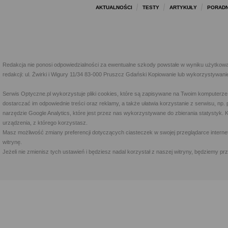
AKTUALNOŚCI
TESTY
ARTYKUŁY
PORADN
Redakcja nie ponosi odpowiedzialności za ewentualne szkody powstałe w wyniku użytkowa
redakcji: ul. Żwirki i Wigury 11/34 83-000 Pruszcz Gdański Kopiowanie lub wykorzystywan
Serwis Optyczne.pl wykorzystuje pliki cookies, które są zapisywane na Twoim komputerze
dostarczać im odpowiednie treści oraz reklamy, a także ułatwia korzystanie z serwisu, 
narzędzie Google Analytics, które jest przez nas wykorzystywane do zbierania statystyk. 
urządzenia, z którego korzystasz.
Masz możliwość zmiany preferencji dotyczących ciasteczek w swojej przeglądarce internet
witrynę.
Jeżeli nie zmienisz tych ustawień i będziesz nadal korzystał z naszej witryny, będziemy 