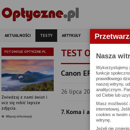
Przetwar
AKTUALNOŚCI
TESTY
ARTYKUŁY
APARATY
OBIEKT
TEST OBIEKTYW
FOTOMISJE OPTYCZNE.PL
Nasza wit
Wykorzystujemy pl
Canon EF 70-200 mm 
funkcje społeczno
prawidłowego dzia
naszej witryny, 
analitycznym. Pa
26 lipca 2006
od Ciebie lub uzy
Zwiedzaj z nami świat i
ucz się robić lepsze
Masz możliwość z
zdjęcia.
internetowej. Jeś
7. Koma i astygmatyzm
cookies w twoim u
Więcej informacji
witrynę.
Jeżeli nie zmienis