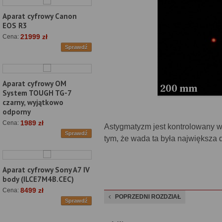
Aparat cyfrowy Canon
EOS R3
21999 zł
Cena:
Sprawdź
Aparat cyfrowy OM
System TOUGH TG-7
czarny, wyjątkowo
odporny
1989 zł
Cena:
Astygmatyzm jest kontrolowany w
Sprawdź
tym, że wada ta była największa 
Aparat cyfrowy Sony A7 IV
body (ILCE7M4B.CEC)
8499 zł
Cena:
POPRZEDNI ROZDZIAŁ
Sprawdź