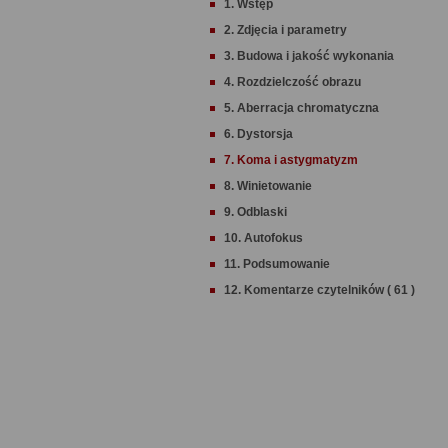
1. Wstęp
2. Zdjęcia i parametry
3. Budowa i jakość wykonania
4. Rozdzielczość obrazu
5. Aberracja chromatyczna
6. Dystorsja
7. Koma i astygmatyzm
8. Winietowanie
9. Odblaski
10. Autofokus
11. Podsumowanie
12. Komentarze czytelników ( 61 )