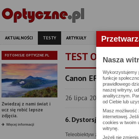
Przetwar
AKTUALNOŚCI
TESTY
ARTYKUŁY
APARATY
OBIEKT
TEST OBIEKTYW
FOTOMISJE OPTYCZNE.PL
Nasza wit
Wykorzystujemy pl
Canon EF 70-200 mm 
funkcje społeczno
prawidłowego dzia
naszej witryny, 
analitycznym. Pa
26 lipca 2006
od Ciebie lub uzy
Zwiedzaj z nami świat i
ucz się robić lepsze
Masz możliwość z
zdjęcia.
internetowej. Jeś
6. Dystorsja
cookies w twoim u
Więcej informacji
witrynę.
Teleobiektyw zmiennoogniskowy 
Jeżeli nie zmienis