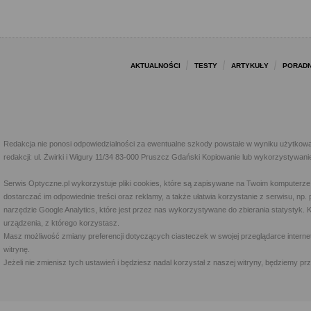
AKTUALNOŚCI
TESTY
ARTYKUŁY
PORADN
Redakcja nie ponosi odpowiedzialności za ewentualne szkody powstałe w wyniku użytkowa
redakcji: ul. Żwirki i Wigury 11/34 83-000 Pruszcz Gdański Kopiowanie lub wykorzystywan
Serwis Optyczne.pl wykorzystuje pliki cookies, które są zapisywane na Twoim komputerze
dostarczać im odpowiednie treści oraz reklamy, a także ułatwia korzystanie z serwisu, 
narzędzie Google Analytics, które jest przez nas wykorzystywane do zbierania statystyk. 
urządzenia, z którego korzystasz.
Masz możliwość zmiany preferencji dotyczących ciasteczek w swojej przeglądarce internet
witrynę.
Jeżeli nie zmienisz tych ustawień i będziesz nadal korzystał z naszej witryny, będziemy 